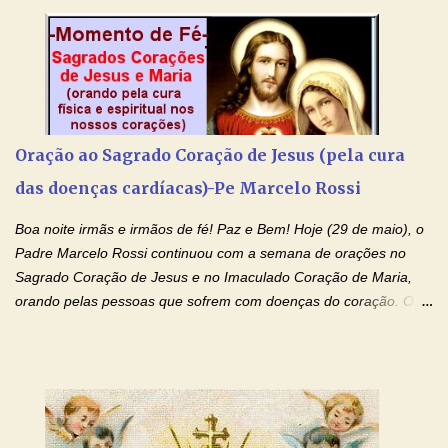
Ágape de nosso Pai Santo - Jesus - te curar, deixe nossa
Mãezinha do Céu - Maria - te proteger com Seu divino manto.
Não desista, Jesus irá curar todas suas feridas, Creia! Adriana-
Devoção e Fé Oração de Libertação das Drogas (São Miguel
Arcanjo) "Senhor, Pai Eterno, em Nome de Teu Filho Jesus,
Nosso Senhor Jesus Cristo, concedei a vida a todos aqueles que
Oração ao Sagrado Coração de Jesus (pela cura
se encontram encarcerados em um vício, escravos de alguma
das doenças cardíacas)-Pe Marcelo Rossi
droga. Senhor, Pai Poderoso e cheio de Misericórdia, na
autoridade do Nome de Jesus libertai da escravidão do vício das
Boa noite irmãs e irmãos de fé! Paz e Bem! Hoje (29 de maio), o
drogas, c...
Padre Marcelo Rossi continuou com a semana de orações no
Sagrado Coração de Jesus e no Imaculado Coração de Maria,
orando pelas pessoas que sofrem com doenças do coração. O
Padre rezou a Oração ao Sagrado Coração de Jesus e colocou
no Facebook a mesma oração em formato de papiro e cin co
maravilhosos cartões que coloquei aqui para vocês. Não perca
esta abençoada semana de orações no programa de rádio
Momento de Fé, vamos juntos formar uma forte corrente de
orações com o Padre Marcelo. Não desista do milagre, da cura;