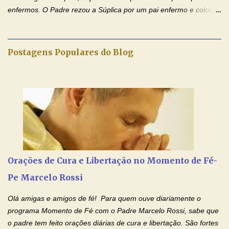
enfermos. O Padre rezou a Súplica por um pai enfermo e colocou
no Facebook a mesma oração em formato de papiro e cin co
maravilhosos cartões que coloquei aqui para vocês. Tenha uma
iluminada semana no Amor Ágape de Jesus e no Amor Materno
Postagens Populares do Blog
de Nossa Senhora. Adriana dos Anjos-Devoção e Fé Mensagem
do Padre Marcelo Rossi por E-mail e Facebook: Como foi
anunciado ontem, entramos em uma semana de homenagens
aos nossos pais. Hoje nossas orações serão focadas nos pais
que não se encontram bem de saúde, OS PAIS ENFERMOS!
Amados, durante toda esta semana vamos orar pelos nossos
pais. Vamos dedicar um dia para os pais mais idosos, pais que
estão doentes, pais que estão longe dos filhos, pais que já são
falecidos, pais que tem problemas com vícios, enfim, vamos orar
Orações de Cura e Libertação no Momento de Fé-
para todos os pais. Hoje vamos d...
Pe Marcelo Rossi
Olá amigas e amigos de fé! Para quem ouve diariamente o
programa Momento de Fé com o Padre Marcelo Rossi, sabe que
o padre tem feito orações diárias de cura e libertação. São fortes