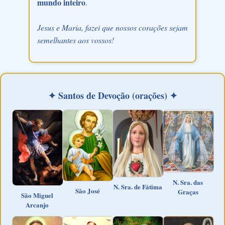
mundo inteiro
.
Jesus e Maria, fazei que nossos corações sejam
semelhantes aos vossos!
✦ Santos de Devoção (orações) ✦
N. Sra. das
N. Sra. de Fátima
São José
Graças
São Miguel
Arcanjo