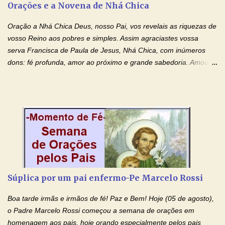
Orações e a Novena de Nhá Chica
(apresente aqui o seu pedido...) Eu, desde já, agradeço de
coração, confiante que o Senhor me atenderá. Eu louvo o Pai por
Oração a Nhá Chica Deus, nosso Pai, vos revelais as riquezas de
ter nos dado o Senhor, Jesus, como presente de Páscoa. eu
vosso Reino aos pobres e simples. Assim agraciastes vossa
agradeço de coração ao Espíri...
serva Francisca de Paula de Jesus, Nhá Chica, com inúmeros
dons: fé profunda, amor ao próximo e grande sabedoria. Amou a
Igreja e manteve uma terna devoção à Imaculada Conceição. Por
sua intercessão, concedei-nos a graça de que precisamos….. E
dai-nos a alegria de vê-la elevada à honra dos altares. Por nosso
Senhor Jesus Cristo, vosso Filho, na unidade do Espírito Santo.
Amém. Novena a Nhá Chica (Oração para obter os favores
celestiais através da intercessão da Serva de Deus Nhá Chica)
(Rezar durante nove dias seguidos ou intercalados) Nhá Chica,
recorro a vós como intercessora entre a Bondade Divina e as
necessidades humanas. Peço-vos, como favor espiritual, que
Súplica por um pai enfermo-Pe Marcelo Rossi
entregueis nas mãos do Santíssimo o meu pedido urgente (Fazer
o pedido). Acolhei, Nhá Chica, no vosso coração bondoso as
Boa tarde irmãs e irmãos de fé! Paz e Bem! Hoje (05 de agosto),
minhas necessidades e amparai-me nesta oração (Fazer o ...
o Padre Marcelo Rossi começou a semana de orações em
homenagem aos pais, hoje orando especialmente pelos pais