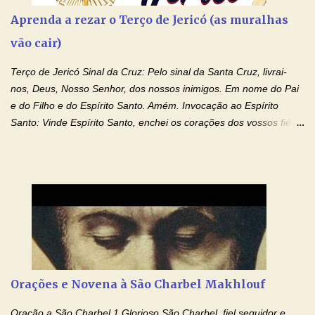
Aprenda a rezar o Terço de Jericó (as muralhas
vão cair)
Terço de Jericó Sinal da Cruz: Pelo sinal da Santa Cruz, livrai-
nos, Deus, Nosso Senhor, dos nossos inimigos. Em nome do Pai
e do Filho e do Espírito Santo. Amém. Invocação ao Espírito
Santo: Vinde Espírito Santo, enchei os corações dos vossos fiéis
e acendei neles o fogo do vosso amor. Enviai o vosso Espírito e
tudo será criado. E renovareis a face da terra. Oremos: Ó Deus,
que instruístes os corações dos vossos fiéis com a luz do Espírito
Santo, fazei que apreciemos retamente todas as coisas segundo
o mesmo Espírito e gozemos sempre da sua consolação. Por
Cristo, Senhor Nosso. Amém. Creio: Creio em Deus Pai Todo-
Poderoso, Criador do céu e da terra; e em Jesus Cristo, seu
único Filho, nosso Senhor; que foi concebido pelo poder do Espí­
rito Santo; nasceu da Virgem Maria, padeceu sob Pôncio Pilatos,
Orações e Novena à São Charbel Makhlouf
foi crucificado, morto e sepultado. Desceu à mansão dos mortos;
ressuscitou ao terceiro dia; subiu aos céus, está sentado à direita
Oração a São Charbel 1 Glorioso São Charbel, fiel seguidor e