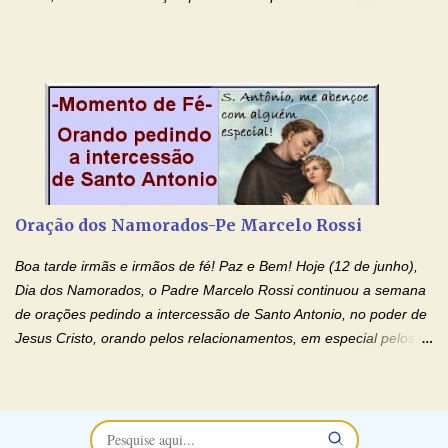
relacionamentos conturbados, não conseguem firmar namoro,
noivado e tem dificuldade em encontrar o seu marido, a sua
esposa) . O padre continua com a semana especial de orações
no programa de rádio Momento de Fé, pela cura dos
relacionamentos. Seu relacionamento está doente? Você está
sofrendo? Então ouça o Momento de Fé e entre nesta corrente
de orações abençoadas, d eixe o Amor Ágape de Jesus curar e
restaurar você e seu relacionamento. Adriana-Devoção e Fé
Oração Pelos Casais Que Estão Separados Casais que estão
Oração dos Namorados-Pe Marcelo Rossi
separados, devido ao envolvimento de outras pessoas no
relacionamento e que minaram, espiritualmente, a relação do
Boa tarde irmãs e irmãos de fé! Paz e Bem! Hoje (12 de junho),
casal. Vamos orar (coloque o seu esposo ou esposa diante de
Dia dos Namorados, o Padre Marcelo Rossi continuou a semana
Deus). "Senhor Jesus, restaura os laços ...
de orações pedindo a intercessão de Santo Antonio, no poder de
Jesus Cristo, orando pelos relacionamentos, em especial pelos
namorados . O Padre rezou a Oração dos Namorados e colocou
no Facebook a mesma oração em formato de papiro e cin co
maravilhosos cartões que coloquei aqui para vocês. Não perca
esta abençoada semana no Momento de Fé do Padre Marcelo,