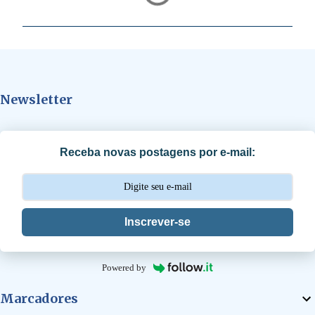
o
m
e
n
t
Newsletter
á
r
i
Receba novas postagens por e-mail:
o
s
Inscrever-se
Powered by
Marcadores