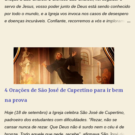
de Deus Pai todo-poderoso, donde há de vir a julgar os v...
servo de Jesus, vosso poder junto de Deus está sendo conhecido
por todo o mundo, e a Igreja vos invoca nos casos de desespero
e doenças incuráveis. Confiante, recorremos a vós e imploramos
o vosso auxílio no transe difícil em que nos encontramos.
Concedei-nos a graça, juntamente com todas as que
necessitamos, dando-nos saúde para o corpo e para a alma.
Queremos sempre lembrar-nos deste favor, da vossa intercessão
e invocar-vos como nosso patrono, para maior glória de Deus e o
bem de nossas almas. São Charbel! Rogai por Nós e por todos
aqueles que invocam o vosso nome e auxílio. Amén. Oração 2 Ó
Deus, admirável em Vossos Santos, Vós que inspirastes a São
Charbel seguir o caminho da perfeição, lhe concedestes a graça
4 Orações de São José de Cupertino para ir bem
e a força para fazer triunfar, na sua vida, o heroísmo das virtudes
na prova
monásticas: a obediência, a castidade e a voluntária pobreza, e
manifestastes o poder de sua intercessão por numerosos
Hoje (18 de setembro) a Igreja celebra São José de Cupertino,
milagres e gra...
padroeiro dos estudantes com dificuldades. “Rezar, não se
cansar nunca de rezar. Que Deus não é surdo nem o céu é de
bronze. Todo aquele que pede, recebe”, afirmava São José de