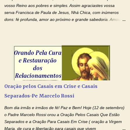
ensanguentadas e infinitamente poderosas. Eu reconheço,
vosso Reino aos pobres e simples. Assim agraciastes vossa
apesar de toda a minha limitação e da infinidade dos meus ...
serva Francisca de Paula de Jesus, Nhá Chica, com inúmeros
dons: fé profunda, amor ao próximo e grande sabedoria. Amou a
Igreja e manteve uma terna devoção à Imaculada Conceição. Por
sua intercessão, concedei-nos a graça de que precisamos….. E
dai-nos a alegria de vê-la elevada à honra dos altares. Por nosso
Senhor Jesus Cristo, vosso Filho, na unidade do Espírito Santo.
Amém. Novena a Nhá Chica (Oração para obter os favores
celestiais através da intercessão da Serva de Deus Nhá Chica)
(Rezar durante nove dias seguidos ou intercalados) Nhá Chica,
recorro a vós como intercessora entre a Bondade Divina e as
necessidades humanas. Peço-vos, como favor espiritual, que
Oração pelos Casais em Crise e Casais
entregueis nas mãos do Santíssimo o meu pedido urgente (Fazer
Separados-Pe Marcelo Rossi
o pedido). Acolhei, Nhá Chica, no vosso coração bondoso as
minhas necessidades e amparai-me nesta oração (Fazer o ...
Bom dia irmãs e irmãos de fé! Paz e Bem! Hoje (12 de setembro)
o Padre Marcelo Rossi orou a Oração Pelos Casais Que Estão
Separados e a Oração Para Casais Em Crise ( oração a Virgem
Maria, de cura e libertação para casais que vivem