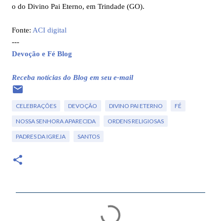
o do Divino Pai Eterno, em Trindade (GO).
Fonte:
ACI digital
---
Devoção e Fé Blog
Receba notícias do Blog em seu e-mail
CELEBRAÇÕES
DEVOÇÃO
DIVINO PAI ETERNO
FÉ
NOSSA SENHORA APARECIDA
ORDENS RELIGIOSAS
PADRES DA IGREJA
SANTOS
C