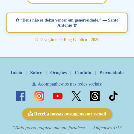
vamos juntos formar esta forte corrente de orações. Você que
está sonhando em encontrar um companheiro(a), um amor
verdadeiro, ou que está com problemas no relacionamento
✿ “Deus não se deixa vencer em generosidade.” — Santo
amoroso, creia na poderosa intercessão deste santo amigo:
Antônio ✿
Santo Antonio! Tenha fé, não desista, pois ele intercede por nós
junto a Jesus! Fique no Amor Ágape de Jesus e no Amor Materno
© Devoção e Fé Blog Católico - 2025
de Nossa Senhora. Adriana-Devoção e Fé Mensagem do Padre
Marcelo Rossi por E-mail: Amados!! Nesta quarta feira, orando
com o pod...
Início
Sobre
Orações
Contato
Privacidade
|
|
|
|
🙏 Acompanhe-nos nas redes sociais:
📩 Receba nossas postagens por e-mail
"Tudo posso naquele que me fortalece." – Filipenses 4:13