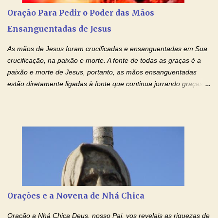
o amor é prestativo; não é invejoso, não se ostenta, não se incha
Oração Para Pedir o Poder das Mãos
de orgulho. Nada faz de inconveniente, não procura o seu próprio
Ensanguentadas de Jesus
interesse, não se irrita, não guarda rancor. Não se alegra com a
injustiça, mas regozija-se com a verdade. T...
As mãos de Jesus foram crucificadas e ensanguentadas em Sua
crucificação, na paixão e morte. A fonte de todas as graças é a
paixão e morte de Jesus, portanto, as mãos ensanguentadas
estão diretamente ligadas à fonte que continua jorrando graças
sobre graças. Oração para Pedir o Poder das Mãos
Ensanguentadas de Jesus (cura física e espiritual) "Cura-me,
Senhor Jesus! Jesus, coloca Tuas Mãos benditas,
ensanguentadas, chagadas e abertas, sobre mim, neste
momento. Sinto-me completamente sem forças para prosseguir,
carregando as minhas cruzes. Preciso que a força e o poder de
Tuas Mãos, que suportaram a mais profunda dor ao serem
pregadas na Cruz, reergam-me e curem-me agora. Jesus, não
peço somente por mim, mas também por todos aqueles que mais
Orações e a Novena de Nhá Chica
amo. Nós precisamos desesperadamente de cura física e
espiritual, através do toque consolador de tuas Mãos
Oração a Nhá Chica Deus, nosso Pai, vos revelais as riquezas de