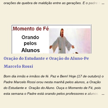
orações de quebra de maldição entre as gerações. E o padre tem
deixado as orações no facebook dele, mas como sei que muitas
pessoas não tem facebook, então resolvi copiar as orações e
colocar aqui no Blog. Espero que ajude quem estava procurando
por estas valiosas orações. Tenham um lindo fim de semana na
paz de Jesus Cristo e no amor de Maria Santíssima. Adriana-
Devoção e Fé Clique para acessar: Facebook Padre Marcelo
Rossi Site Padre Marcelo Rossi (para ouvir o Momento de Fé)
Tocai, Cura! E Restaura! "Jesus, no poder de Seu Nome, peço
agora que as águas do meu batismo fluam para trás através das
Oração do Estudante e Oração do Aluno-Pe
gerações, através de todas as raízes da minha árvore
Marcelo Rossi
genealógica. Que o Sangue de Jesus, purificador e vivificante,
flua através de todas as gerações: primeira...
Bom dia irmãs e irmãos de fé. Paz e Bem! Hoje (17 de outubro) o
Padre Marcelo Rossi orou nesta manhã pelos alunos, a Oração
do Estudante e Oração do Aluno. Ouça o Momento de Fé, pois
esta semana o Padre está orando pelos professores e alunos.
Você que está em semana de provas, que está estudando para
concursos, vestibulares, para o Enem; além de estudar, se