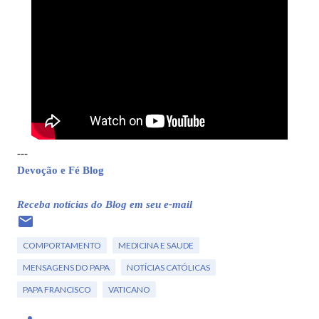
---
Devoção e Fé Blog
Receba notícias do Blog em seu e-mail
COMPORTAMENTO
MEDICINA E SAUDE
MENSAGENS DO PAPA
NOTÍCIAS CATÓLICAS
PAPA FRANCISCO
VATICANO