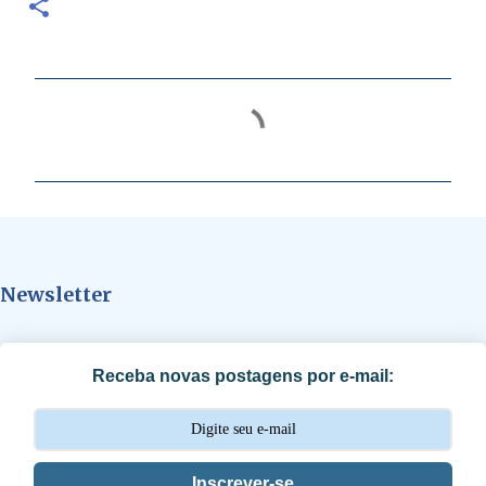
C
o
m
e
n
t
Newsletter
á
r
i
Receba novas postagens por e-mail:
o
s
Inscrever-se