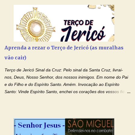
Aprenda a rezar o Terço de Jericó (as muralhas
vão cair)
Terço de Jericó Sinal da Cruz: Pelo sinal da Santa Cruz, livrai-
nos, Deus, Nosso Senhor, dos nossos inimigos. Em nome do Pai
e do Filho e do Espírito Santo. Amém. Invocação ao Espírito
Santo: Vinde Espírito Santo, enchei os corações dos vossos fiéis
e acendei neles o fogo do vosso amor. Enviai o vosso Espírito e
tudo será criado. E renovareis a face da terra. Oremos: Ó Deus,
que instruístes os corações dos vossos fiéis com a luz do Espírito
Santo, fazei que apreciemos retamente todas as coisas segundo
o mesmo Espírito e gozemos sempre da sua consolação. Por