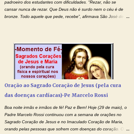
padroeiro dos estudantes com dificuldades. “Rezar, não se
cansar nunca de rezar. Que Deus não é surdo nem o céu é de
bronze. Todo aquele que pede, recebe”, afirmava São José de
Cupertino, o franciscano que não era bom nos estudos, mas que
se tornou padroeiro dos estudantes. [a] 1 - Oração São José de
Cupertino Querido São José de Cupertino, purifica o meu
coração, transforma-o e o faz semelhante ao teu. Infunde em
mim o teu fervor, a tua sabedoria e a tua fé. Mostra tua bondade,
ajudando-me e eu me esforçarei para imitar tuas virtudes.
Glória… Amável protetor meu, o estudo geralmente é difícil, duro
e entediante para mim. Tu podes deixar tudo isso mais fácil e
agradável. Espera somente meu chamado. Eu te prometo um
Oração ao Sagrado Coração de Jesus (pela cura
esforço maior em meus estudos e uma vida mais digna de tua
das doenças cardíacas)-Pe Marcelo Rossi
santidade. Glória… Deus, que quiseste atrair tudo a teu unigênito
Filho, que foi crucificado, permite que, pelos méritos e exemplos
Boa noite irmãs e irmãos de fé! Paz e Bem! Hoje (29 de maio), o
de te...
Padre Marcelo Rossi continuou com a semana de orações no
Sagrado Coração de Jesus e no Imaculado Coração de Maria,
orando pelas pessoas que sofrem com doenças do coração. O