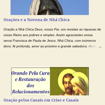
Tuas Mãos, que suportaram a mais profunda dor ao serem
pregadas na Cruz, reergam-me e curem-me agora. Jesus, não
peço somente por mim, mas também por todos aqueles que mais
Orações e a Novena de Nhá Chica
amo. Nós precisamos desesperadamente de cura física e
espiritual, através do toque consolador de tuas Mãos
Oração a Nhá Chica Deus, nosso Pai, vos revelais as riquezas de
ensanguentadas e infinitamente poderosas. Eu reconheço,
vosso Reino aos pobres e simples. Assim agraciastes vossa
apesar de toda a minha limitação e da infinidade dos meus ...
serva Francisca de Paula de Jesus, Nhá Chica, com inúmeros
dons: fé profunda, amor ao próximo e grande sabedoria. Amou a
Igreja e manteve uma terna devoção à Imaculada Conceição. Por
sua intercessão, concedei-nos a graça de que precisamos….. E
dai-nos a alegria de vê-la elevada à honra dos altares. Por nosso
Senhor Jesus Cristo, vosso Filho, na unidade do Espírito Santo.
Amém. Novena a Nhá Chica (Oração para obter os favores
celestiais através da intercessão da Serva de Deus Nhá Chica)
(Rezar durante nove dias seguidos ou intercalados) Nhá Chica,
recorro a vós como intercessora entre a Bondade Divina e as
necessidades humanas. Peço-vos, como favor espiritual, que
Oração pelos Casais em Crise e Casais
entregueis nas mãos do Santíssimo o meu pedido urgente (Fazer