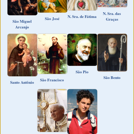
N. Sra. das
N. Sra. de Fátima
São José
Graças
São Miguel
Arcanjo
São Pio
São Bento
São Francisco
Santo Antônio