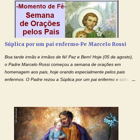
creio, Jesus, e clamo que este Sangue seja agora derramado
sobre mim e sobre todos os meus familiares. Eu peço, Senhor
Jesus, que, pelo poder libertador e salvítico deste Sangue,
possamos nos livrar de toda opressão diabólica que possa estar
prejudicando a nossa família. Peço também que atenda, em
especial, este pedido que agora faço na Sua presença:
Súplica por um pai enfermo-Pe Marcelo Rossi
(apresente aqui o seu pedido...) Eu, desde já, agradeço de
coração, confiante que o Senhor me atenderá. Eu louvo o Pai por
Boa tarde irmãs e irmãos de fé! Paz e Bem! Hoje (05 de agosto),
ter nos dado o Senhor, Jesus, como presente de Páscoa. eu
o Padre Marcelo Rossi começou a semana de orações em
agradeço de coração ao Espíri...
homenagem aos pais, hoje orando especialmente pelos pais
enfermos. O Padre rezou a Súplica por um pai enfermo e colocou
no Facebook a mesma oração em formato de papiro e cin co
maravilhosos cartões que coloquei aqui para vocês. Tenha uma
iluminada semana no Amor Ágape de Jesus e no Amor Materno
de Nossa Senhora. Adriana dos Anjos-Devoção e Fé Mensagem
do Padre Marcelo Rossi por E-mail e Facebook: Como foi
anunciado ontem, entramos em uma semana de homenagens
aos nossos pais. Hoje nossas orações serão focadas nos pais
que não se encontram bem de saúde, OS PAIS ENFERMOS!