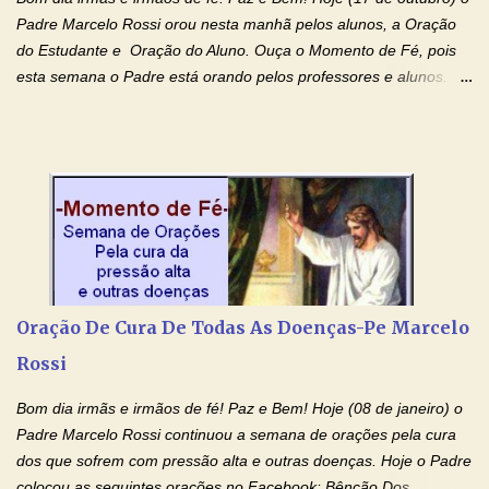
Padre Marcelo Rossi orou nesta manhã pelos alunos, a Oração
do Estudante e Oração do Aluno. Ouça o Momento de Fé, pois
esta semana o Padre está orando pelos professores e alunos.
Você que está em semana de provas, que está estudando para
concursos, vestibulares, para o Enem; além de estudar, se
prepare também orando para permancer tranquilo, pronto
intelectualmente e espiritualmente para o dia da prova. Confie no
amor Ágape de Jesus e no amor materno de Nossa Senhora.
Fique com a paz de Jesus e o amor de Maria! Adriana-Devoção e
Fé Oração do Estudante I Senhor, eu sou estudante, e por sinal,
inteligente. Prova isto é o fato de eu estar aqui, conversando com
o Senhor. Obrigado pelo dom da inteligência e pela possibilidade
Oração De Cura De Todas As Doenças-Pe Marcelo
de estudar. Mas, como o Senhor sabe, a vida de estudante nem
Rossi
sempre é fácil. A rotina cansa e o aprender exige uma série de
renúncias: o meu cinema, o meu jogo pr...
Bom dia irmãs e irmãos de fé! Paz e Bem! Hoje (08 de janeiro) o
Padre Marcelo Rossi continuou a semana de orações pela cura
dos que sofrem com pressão alta e outras doenças. Hoje o Padre
colocou as seguintes orações no Facebook: Bênção Dos