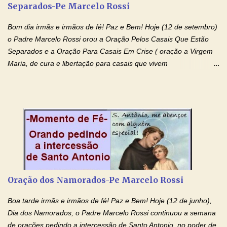
Separados-Pe Marcelo Rossi
o pedido). Acolhei, Nhá Chica, no vosso coração bondoso as
minhas necessidades e amparai-me nesta oração (Fazer o ...
Bom dia irmãs e irmãos de fé! Paz e Bem! Hoje (12 de setembro)
o Padre Marcelo Rossi orou a Oração Pelos Casais Que Estão
Separados e a Oração Para Casais Em Crise ( oração a Virgem
Maria, de cura e libertação para casais que vivem
relacionamentos conturbados, não conseguem firmar namoro,
noivado e tem dificuldade em encontrar o seu marido, a sua
esposa) . O padre continua com a semana especial de orações
no programa de rádio Momento de Fé, pela cura dos
relacionamentos. Seu relacionamento está doente? Você está
sofrendo? Então ouça o Momento de Fé e entre nesta corrente
de orações abençoadas, d eixe o Amor Ágape de Jesus curar e
restaurar você e seu relacionamento. Adriana-Devoção e Fé
Oração Pelos Casais Que Estão Separados Casais que estão
Oração dos Namorados-Pe Marcelo Rossi
separados, devido ao envolvimento de outras pessoas no
relacionamento e que minaram, espiritualmente, a relação do
Boa tarde irmãs e irmãos de fé! Paz e Bem! Hoje (12 de junho),
casal. Vamos orar (coloque o seu esposo ou esposa diante de
Dia dos Namorados, o Padre Marcelo Rossi continuou a semana
Deus). "Senhor Jesus, restaura os laços ...
de orações pedindo a intercessão de Santo Antonio, no poder de