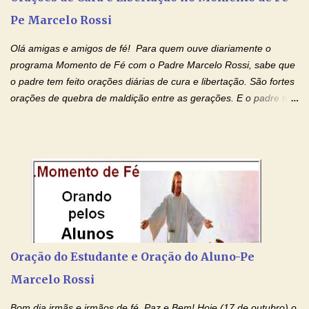
filhos. Mas isso não é o c...
Pe Marcelo Rossi
Olá amigas e amigos de fé! Para quem ouve diariamente o
programa Momento de Fé com o Padre Marcelo Rossi, sabe que
o padre tem feito orações diárias de cura e libertação. São fortes
orações de quebra de maldição entre as gerações. E o padre tem
deixado as orações no facebook dele, mas como sei que muitas
pessoas não tem facebook, então resolvi copiar as orações e
colocar aqui no Blog. Espero que ajude quem estava procurando
por estas valiosas orações. Tenham um lindo fim de semana na
paz de Jesus Cristo e no amor de Maria Santíssima. Adriana-
Devoção e Fé Clique para acessar: Facebook Padre Marcelo
Rossi Site Padre Marcelo Rossi (para ouvir o Momento de Fé)
Tocai, Cura! E Restaura! "Jesus, no poder de Seu Nome, peço
agora que as águas do meu batismo fluam para trás através das
Oração do Estudante e Oração do Aluno-Pe
gerações, através de todas as raízes da minha árvore
Marcelo Rossi
genealógica. Que o Sangue de Jesus, purificador e vivificante,
flua através de todas as gerações: primeira...
Bom dia irmãs e irmãos de fé. Paz e Bem! Hoje (17 de outubro) o