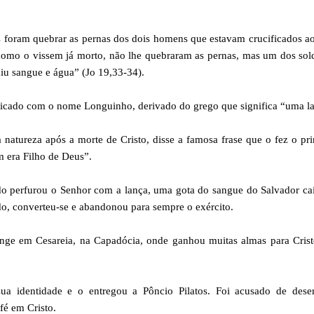
 foram quebrar as pernas dos dois homens que estavam crucificados a
como o vissem já morto, não lhe quebraram as pernas, mas um dos so
iu sangue e água” (Jo 19,33-34).
tificado com o nome Longuinho, derivado do grego que significa “uma l
 natureza após a morte de Cristo, disse a famosa frase que o fez o pr
m era Filho de Deus”.
do perfurou o Senhor com a lança, uma gota do sangue do Salvador ca
do, converteu-se e abandonou para sempre o exército.
onge em Cesareia, na Capadócia, onde ganhou muitas almas para Crist
sua identidade e o entregou a Pôncio Pilatos. Foi acusado de deser
fé em Cristo.