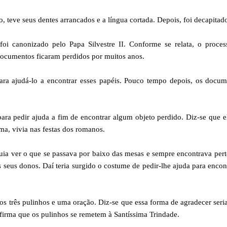
o, teve seus dentes arrancados e a língua cortada. Depois, foi decapitad
i canonizado pelo Papa Silvestre II. Conforme se relata, o proces
documentos ficaram perdidos por muitos anos.
ara ajudá-lo a encontrar esses papéis. Pouco tempo depois, os docum
ara pedir ajuda a fim de encontrar algum objeto perdido. Diz-se que e
a, vivia nas festas dos romanos.
uia ver o que se passava por baixo das mesas e sempre encontrava per
seus donos. Daí teria surgido o costume de pedir-lhe ajuda para encon
s três pulinhos e uma oração. Diz-se que essa forma de agradecer seri
afirma que os pulinhos se remetem à Santíssima Trindade.