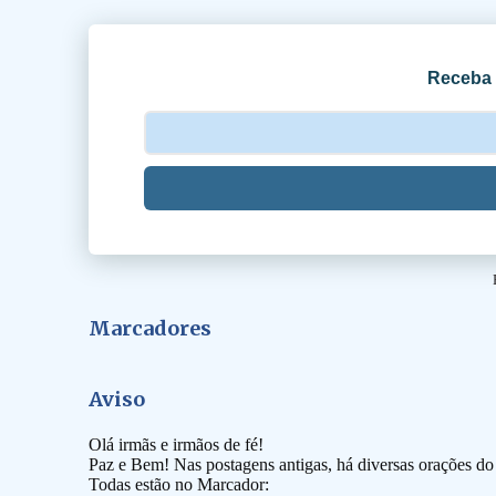
i
o
Receba 
s
Marcadores
Aviso
Olá irmãs e irmãos de fé!
Paz e Bem! Nas postagens antigas, há diversas orações d
Todas estão no Marcador: