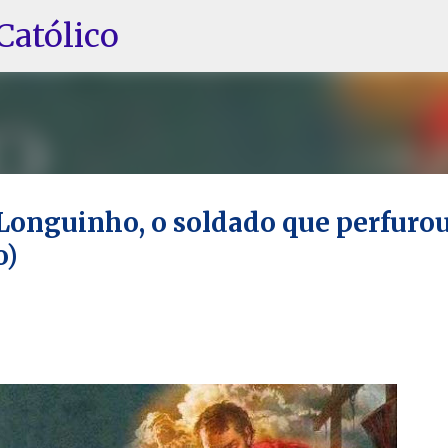
Pular para o conteúdo principal
Católico
o Longuinho, o soldado que perfurou
o)