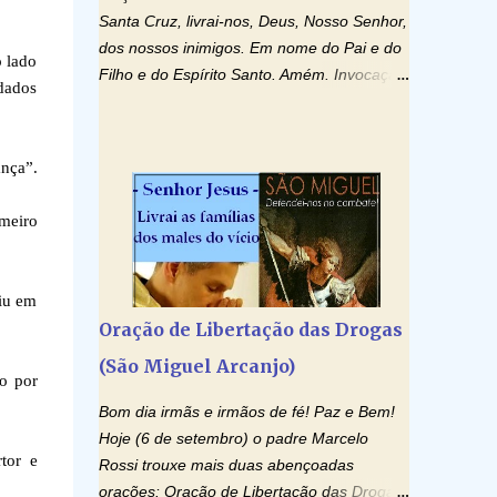
Santa Cruz, livrai-nos, Deus, Nosso Senhor,
dos nossos inimigos. Em nome do Pai e do
o lado
Filho e do Espírito Santo. Amém. Invocação
ldados
ao Espírito Santo: Vinde Espírito Santo,
enchei os corações dos vossos fiéis e
acendei neles o fogo do vosso amor. Enviai
ança”.
o vosso Espírito e tudo será criado. E
renovareis a face da terra. Oremos: Ó
imeiro
Deus, que instruístes os corações dos
vossos fiéis com a luz do Espírito Santo,
fazei que apreciemos retamente todas as
iu em
coisas segundo o mesmo Espírito e
Oração de Libertação das Drogas
gozemos sempre da sua consolação. Por
(São Miguel Arcanjo)
Cristo, Senhor Nosso. Amém. Creio: Creio
o por
em Deus Pai Todo-Poderoso, Criador do
Bom dia irmãs e irmãos de fé! Paz e Bem!
céu e da terra; e em Jesus Cristo, seu único
Hoje (6 de setembro) o padre Marcelo
Filho, nosso Senhor; que foi concebido pelo
tor e
Rossi trouxe mais duas abençoadas
poder do Espí­rito Santo; nasceu da Virgem
orações: Oração de Libertação das Drogas