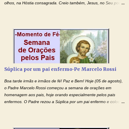
olhos, na Hóstia consagrada. Creio também, Jesus, no Seu poder
contra toda espécie de mal, porque o Senhor venceu, pela sua
Morte e Ressurreição, o pecado e a morte. Seu preciosíssimo
Sangue derramado cruz estpa presente na Hóstia Santa. Eu
creio, Jesus, e clamo que este Sangue seja agora derramado
sobre mim e sobre todos os meus familiares. Eu peço, Senhor
Jesus, que, pelo poder libertador e salvítico deste Sangue,
possamos nos livrar de toda opressão diabólica que possa estar
prejudicando a nossa família. Peço também que atenda, em
especial, este pedido que agora faço na Sua presença:
Súplica por um pai enfermo-Pe Marcelo Rossi
(apresente aqui o seu pedido...) Eu, desde já, agradeço de
coração, confiante que o Senhor me atenderá. Eu louvo o Pai por
Boa tarde irmãs e irmãos de fé! Paz e Bem! Hoje (05 de agosto),
ter nos dado o Senhor, Jesus, como presente de Páscoa. eu
o Padre Marcelo Rossi começou a semana de orações em
agradeço de coração ao Espíri...
homenagem aos pais, hoje orando especialmente pelos pais
enfermos. O Padre rezou a Súplica por um pai enfermo e colocou
no Facebook a mesma oração em formato de papiro e cin co
maravilhosos cartões que coloquei aqui para vocês. Tenha uma
iluminada semana no Amor Ágape de Jesus e no Amor Materno