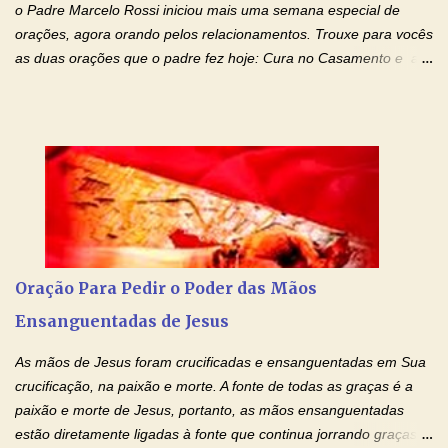
o Padre Marcelo Rossi iniciou mais uma semana especial de
orações, agora orando pelos relacionamentos. Trouxe para vocês
as duas orações que o padre fez hoje: Cura no Casamento e a
Oração Pela Reconciliação Dos Cônjuges . Se você está
sofrendo em seu relacionamento amoroso, faça alguma coisa por
ele antes de desistir: Ore! Entre nesta corrente diária de orações
com o Momento de Fé. Que Deus abençoe e que todo
relacionamento seja fortalecido e curado no amor Ágape de
Jesus. Adriana-Devoção e Fé Mensagem do Padre Marcelo Rossi
em seu Facebook: Amados, iniciamos uma semana para orar
pelos relacionamentos. Diz a Bíblia sagrada: "O amor é paciente,
o amor é prestativo; não é invejoso, não se ostenta, não se incha
Oração Para Pedir o Poder das Mãos
de orgulho. Nada faz de inconveniente, não procura o seu próprio
Ensanguentadas de Jesus
interesse, não se irrita, não guarda rancor. Não se alegra com a
injustiça, mas regozija-se com a verdade. T...
As mãos de Jesus foram crucificadas e ensanguentadas em Sua
crucificação, na paixão e morte. A fonte de todas as graças é a
paixão e morte de Jesus, portanto, as mãos ensanguentadas
estão diretamente ligadas à fonte que continua jorrando graças