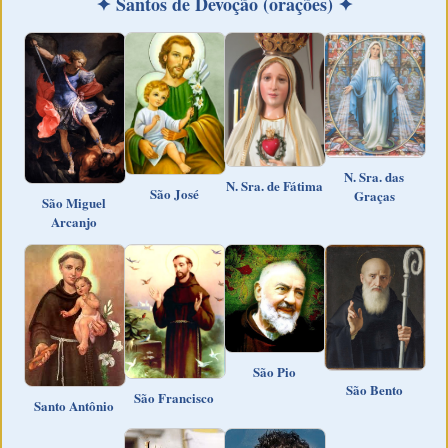
✦ Santos de Devoção (orações) ✦
N. Sra. das
N. Sra. de Fátima
São José
Graças
São Miguel
Arcanjo
São Pio
São Bento
São Francisco
Santo Antônio