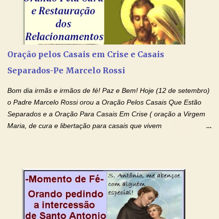
Amém. Novena a Nhá Chica (Oração para obter os favores
celestiais através da intercessão da Serva de Deus Nhá Chica)
(Rezar durante nove dias seguidos ou intercalados) Nhá Chica,
recorro a vós como intercessora entre a Bondade Divina e as
necessidades humanas. Peço-vos, como favor espiritual, que
Oração pelos Casais em Crise e Casais
entregueis nas mãos do Santíssimo o meu pedido urgente (Fazer
Separados-Pe Marcelo Rossi
o pedido). Acolhei, Nhá Chica, no vosso coração bondoso as
minhas necessidades e amparai-me nesta oração (Fazer o ...
Bom dia irmãs e irmãos de fé! Paz e Bem! Hoje (12 de setembro)
o Padre Marcelo Rossi orou a Oração Pelos Casais Que Estão
Separados e a Oração Para Casais Em Crise ( oração a Virgem
Maria, de cura e libertação para casais que vivem
relacionamentos conturbados, não conseguem firmar namoro,
noivado e tem dificuldade em encontrar o seu marido, a sua
esposa) . O padre continua com a semana especial de orações
no programa de rádio Momento de Fé, pela cura dos
relacionamentos. Seu relacionamento está doente? Você está
sofrendo? Então ouça o Momento de Fé e entre nesta corrente
de orações abençoadas, d eixe o Amor Ágape de Jesus curar e