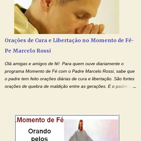
tenha fé, creia firmemente e ore incessantemente até que o
Kairós aconteça em sua vida. Fique no Amor Ágape de Jesus e
no Amor Materno de Nossa Senhora. Adriana-Devoção e Fé
Mensagem do Padre Marcelo Rossi por E-mail: Amados!! Nesta
quarta feira, vamos orar pelas pessoas que sofrem com as
doenças do coração, NO SAGRADO CORAÇÃO DE JESUS E NO
Orações de Cura e Libertação no Momento de Fé-
IMACULADO CORAÇÃO DE MAR...
Pe Marcelo Rossi
Olá amigas e amigos de fé! Para quem ouve diariamente o
programa Momento de Fé com o Padre Marcelo Rossi, sabe que
o padre tem feito orações diárias de cura e libertação. São fortes
orações de quebra de maldição entre as gerações. E o padre tem
deixado as orações no facebook dele, mas como sei que muitas
pessoas não tem facebook, então resolvi copiar as orações e
colocar aqui no Blog. Espero que ajude quem estava procurando
por estas valiosas orações. Tenham um lindo fim de semana na
paz de Jesus Cristo e no amor de Maria Santíssima. Adriana-
Devoção e Fé Clique para acessar: Facebook Padre Marcelo
Rossi Site Padre Marcelo Rossi (para ouvir o Momento de Fé)