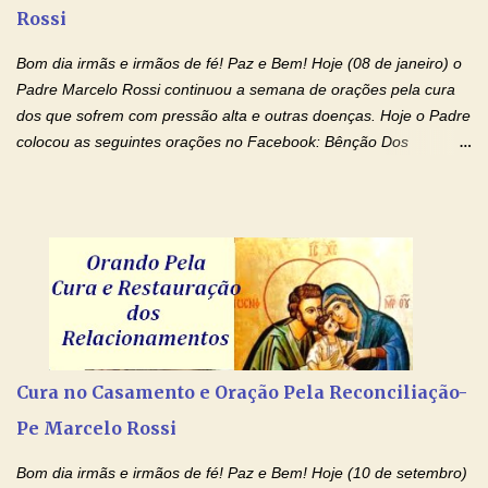
Rossi
sempre é fácil. A rotina cansa e o aprender exige uma série de
renúncias: o meu cinema, o meu jogo pr...
Bom dia irmãs e irmãos de fé! Paz e Bem! Hoje (08 de janeiro) o
Padre Marcelo Rossi continuou a semana de orações pela cura
dos que sofrem com pressão alta e outras doenças. Hoje o Padre
colocou as seguintes orações no Facebook: Bênção Dos
Enfermos , Oração De Cura De Todas As Doenças e Oração À
Nossa Senhora Da Saúde II . Que Deus abençoe vocês. Fiquem
com o Amor Ágape de Jesus e o Amor Materno de Nossa
Senhora! Adriana-Devoção e Fé Bênção Dos Enfermos O Senhor
Jesus esteja ao vosso lado, para vos defender, dentro de vós,
para vos conservar; diante de vós, pra vos conduzir; atrás de vós
para vos guardar; acima de vós, para vos abençoar. Ele que vive
e reina pelos séculos dos séculos. Amém! Oração De Cura De
Todas As Doenças Senhor Jesus, suplicamos no poder de Teu
Cura no Casamento e Oração Pela Reconciliação-
Nome † (sinal da cruz), que está acima de todo Nome, que todos
Pe Marcelo Rossi
os padrões de enfermidade física transmitidos em minha linha de
família, deixem de existir. Na Tua graça, Senhor, cortamos todos
Bom dia irmãs e irmãos de fé! Paz e Bem! Hoje (10 de setembro)
os laços...