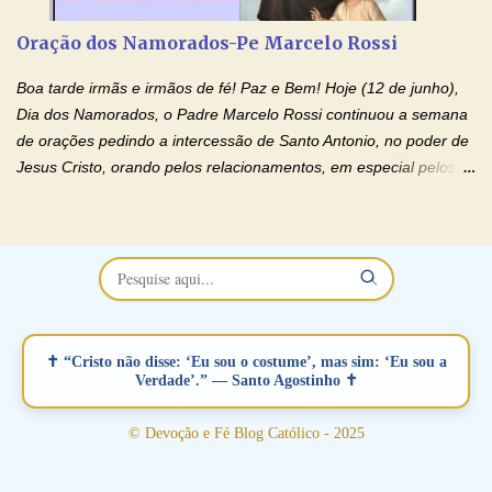
restaurar você e seu relacionamento. Adriana-Devoção e Fé
Oração Pelos Casais Que Estão Separados Casais que estão
Oração dos Namorados-Pe Marcelo Rossi
separados, devido ao envolvimento de outras pessoas no
relacionamento e que minaram, espiritualmente, a relação do
Boa tarde irmãs e irmãos de fé! Paz e Bem! Hoje (12 de junho),
casal. Vamos orar (coloque o seu esposo ou esposa diante de
Dia dos Namorados, o Padre Marcelo Rossi continuou a semana
Deus). "Senhor Jesus, restaura os laços ...
de orações pedindo a intercessão de Santo Antonio, no poder de
Jesus Cristo, orando pelos relacionamentos, em especial pelos
namorados . O Padre rezou a Oração dos Namorados e colocou
no Facebook a mesma oração em formato de papiro e cin co
maravilhosos cartões que coloquei aqui para vocês. Não perca
esta abençoada semana no Momento de Fé do Padre Marcelo,
vamos juntos formar esta forte corrente de orações. Você que
está sonhando em encontrar um companheiro(a), um amor
verdadeiro, ou que está com problemas no relacionamento
✝ “Cristo não disse: ‘Eu sou o costume’, mas sim: ‘Eu sou a
amoroso, creia na poderosa intercessão deste santo amigo:
Verdade’.” — Santo Agostinho ✝
Santo Antonio! Tenha fé, não desista, pois ele intercede por nós
junto a Jesus! Fique no Amor Ágape de Jesus e no Amor Materno
© Devoção e Fé Blog Católico - 2025
de Nossa Senhora. Adriana-Devoção e Fé Mensagem do Padre
Marcelo Rossi por E-mail: Amados!! Nesta quarta feira, orando