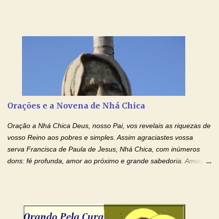
sobre graças. Oração para Pedir o Poder das Mãos
Ensanguentadas de Jesus (cura física e espiritual) "Cura-me,
Senhor Jesus! Jesus, coloca Tuas Mãos benditas,
ensanguentadas, chagadas e abertas, sobre mim, neste
momento. Sinto-me completamente sem forças para prosseguir,
carregando as minhas cruzes. Preciso que a força e o poder de
Tuas Mãos, que suportaram a mais profunda dor ao serem
pregadas na Cruz, reergam-me e curem-me agora. Jesus, não
peço somente por mim, mas também por todos aqueles que mais
Orações e a Novena de Nhá Chica
amo. Nós precisamos desesperadamente de cura física e
espiritual, através do toque consolador de tuas Mãos
Oração a Nhá Chica Deus, nosso Pai, vos revelais as riquezas de
ensanguentadas e infinitamente poderosas. Eu reconheço,
vosso Reino aos pobres e simples. Assim agraciastes vossa
apesar de toda a minha limitação e da infinidade dos meus ...
serva Francisca de Paula de Jesus, Nhá Chica, com inúmeros
dons: fé profunda, amor ao próximo e grande sabedoria. Amou a
Igreja e manteve uma terna devoção à Imaculada Conceição. Por
sua intercessão, concedei-nos a graça de que precisamos….. E
dai-nos a alegria de vê-la elevada à honra dos altares. Por nosso
Senhor Jesus Cristo, vosso Filho, na unidade do Espírito Santo.