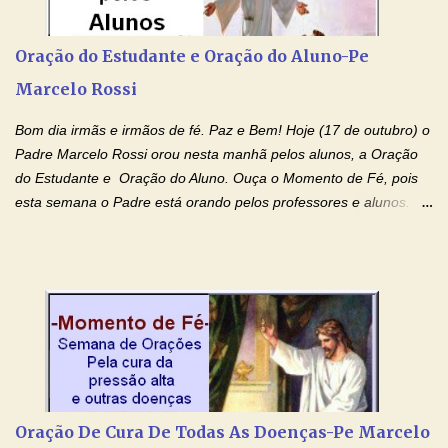
Tocai, Cura! E Restaura! "Jesus, no poder de Seu Nome, peço
agora que as águas do meu batismo fluam para trás através das
Oração do Estudante e Oração do Aluno-Pe
gerações, através de todas as raízes da minha árvore
Marcelo Rossi
genealógica. Que o Sangue de Jesus, purificador e vivificante,
flua através de todas as gerações: primeira...
Bom dia irmãs e irmãos de fé. Paz e Bem! Hoje (17 de outubro) o
Padre Marcelo Rossi orou nesta manhã pelos alunos, a Oração
do Estudante e Oração do Aluno. Ouça o Momento de Fé, pois
esta semana o Padre está orando pelos professores e alunos.
Você que está em semana de provas, que está estudando para
concursos, vestibulares, para o Enem; além de estudar, se
prepare também orando para permancer tranquilo, pronto
intelectualmente e espiritualmente para o dia da prova. Confie no
amor Ágape de Jesus e no amor materno de Nossa Senhora.
Fique com a paz de Jesus e o amor de Maria! Adriana-Devoção e
Fé Oração do Estudante I Senhor, eu sou estudante, e por sinal,
inteligente. Prova isto é o fato de eu estar aqui, conversando com
o Senhor. Obrigado pelo dom da inteligência e pela possibilidade
Oração De Cura De Todas As Doenças-Pe Marcelo
de estudar. Mas, como o Senhor sabe, a vida de estudante nem