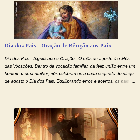
Ágape de nosso Pai Santo - Jesus - te curar, deixe nossa
Mãezinha do Céu - Maria - te proteger com Seu divino manto.
Não desista, Jesus irá curar todas suas feridas, Creia! Adriana-
Devoção e Fé Oração de Libertação das Drogas (São Miguel
Arcanjo) "Senhor, Pai Eterno, em Nome de Teu Filho Jesus,
Nosso Senhor Jesus Cristo, concedei a vida a todos aqueles que
Dia dos Pais - Oração de Bênção aos Pais
se encontram encarcerados em um vício, escravos de alguma
droga. Senhor, Pai Poderoso e cheio de Misericórdia, na
Dia dos Pais - Significado e Oração O mês de agosto é o Mês
autoridade do Nome de Jesus libertai da escravidão do vício das
das Vocações. Dentro da vocação familiar, da feliz união entre um
drogas, c...
homem e uma mulher, nós celebramos a cada segundo domingo
de agosto o Dia dos Pais. Equilibrando erros e acertos, os pais
têm um papel importante na formação do caráter e no decorrer
da vida dos filhos. Os pais acompanham seu crescimento, seu
desenvolvimento intelectual e se esforçam para dar aos filhos,
conforto, boa alimentação, educação de qualidade. E, em geral,
procuram orientá-los para que enfrentem o mundo, com suas
alegrias, com seus dissabores. Acompanham-nos em suas
vitórias, em seus fracassos, em suas lutas. É claro que há