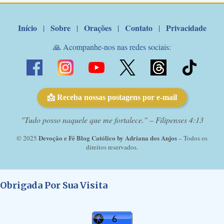
com o pod...
Início
Sobre
Orações
Contato
Privacidade
|
|
|
|
🙏 Acompanhe-nos nas redes sociais:
📩 Receba nossas postagens por e-mail
"Tudo posso naquele que me fortalece." – Filipenses 4:13
Devoção e Fé Blog Católico by Adriana dos Anjos
© 2025
– Todos os
direitos reservados.
Obrigada Por Sua Visita