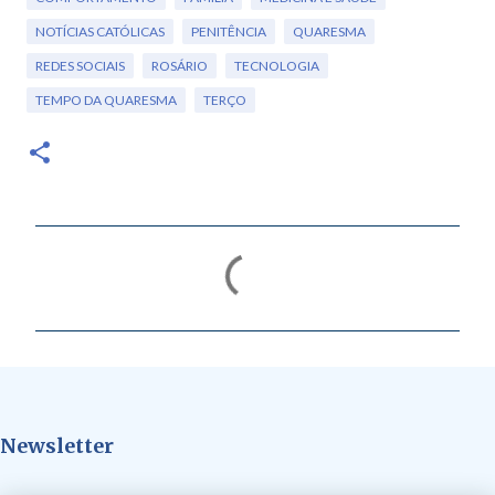
NOTÍCIAS CATÓLICAS
PENITÊNCIA
QUARESMA
REDES SOCIAIS
ROSÁRIO
TECNOLOGIA
TEMPO DA QUARESMA
TERÇO
C
o
m
e
n
t
Newsletter
á
r