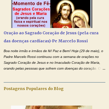
de Nossa Senhora. Adriana dos Anjos-Devoção e Fé Mensagem
do Padre Marcelo Rossi por E-mail e Facebook: Como foi
anunciado ontem, entramos em uma semana de homenagens
aos nossos pais. Hoje nossas orações serão focadas nos pais
que não se encontram bem de saúde, OS PAIS ENFERMOS!
Amados, durante toda esta semana vamos orar pelos nossos
Oração ao Sagrado Coração de Jesus (pela cura
pais. Vamos dedicar um dia para os pais mais idosos, pais que
das doenças cardíacas)-Pe Marcelo Rossi
estão doentes, pais que estão longe dos filhos, pais que já são
falecidos, pais que tem problemas com vícios, enfim, vamos orar
Boa noite irmãs e irmãos de fé! Paz e Bem! Hoje (29 de maio), o
para todos os pais. Hoje vamos d...
Padre Marcelo Rossi continuou com a semana de orações no
Sagrado Coração de Jesus e no Imaculado Coração de Maria,
orando pelas pessoas que sofrem com doenças do coração. O
Padre rezou a Oração ao Sagrado Coração de Jesus e colocou
no Facebook a mesma oração em formato de papiro e cin co
maravilhosos cartões que coloquei aqui para vocês. Não perca
Postagens Populares do Blog
esta abençoada semana de orações no programa de rádio
Momento de Fé, vamos juntos formar uma forte corrente de
orações com o Padre Marcelo. Não desista do milagre, da cura;