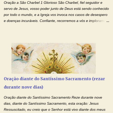
santidade. Glória… Deus, que quiseste atrair tudo a teu unigênito
Oração a São Charbel 1 Glorioso São Charbel, fiel seguidor e
Filho, que foi crucificado, permite que, pelos méritos e exemplos
servo de Jesus, vosso poder junto de Deus está sendo conhecido
de te...
por todo o mundo, e a Igreja vos invoca nos casos de desespero
e doenças incuráveis. Confiante, recorremos a vós e imploramos
o vosso auxílio no transe difícil em que nos encontramos.
Concedei-nos a graça, juntamente com todas as que
necessitamos, dando-nos saúde para o corpo e para a alma.
Queremos sempre lembrar-nos deste favor, da vossa intercessão
e invocar-vos como nosso patrono, para maior glória de Deus e o
bem de nossas almas. São Charbel! Rogai por Nós e por todos
aqueles que invocam o vosso nome e auxílio. Amén. Oração 2 Ó
Deus, admirável em Vossos Santos, Vós que inspirastes a São
Charbel seguir o caminho da perfeição, lhe concedestes a graça
Oração diante do Santíssimo Sacramento (rezar
e a força para fazer triunfar, na sua vida, o heroísmo das virtudes
durante nove dias)
monásticas: a obediência, a castidade e a voluntária pobreza, e
manifestastes o poder de sua intercessão por numerosos
Oração diante do Santíssimo Sacramento Reze durante nove
milagres e gra...
dias, diante do Santíssimo Sacramento, esta oração: Jesus
Ressuscitado, eu creio que o Senhor está vivo diante dos meus