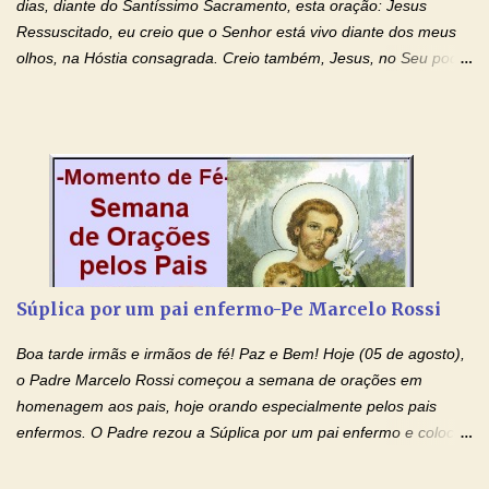
dias, diante do Santíssimo Sacramento, esta oração: Jesus
Ressuscitado, eu creio que o Senhor está vivo diante dos meus
olhos, na Hóstia consagrada. Creio também, Jesus, no Seu poder
contra toda espécie de mal, porque o Senhor venceu, pela sua
Morte e Ressurreição, o pecado e a morte. Seu preciosíssimo
Sangue derramado cruz estpa presente na Hóstia Santa. Eu
creio, Jesus, e clamo que este Sangue seja agora derramado
sobre mim e sobre todos os meus familiares. Eu peço, Senhor
Jesus, que, pelo poder libertador e salvítico deste Sangue,
possamos nos livrar de toda opressão diabólica que possa estar
prejudicando a nossa família. Peço também que atenda, em
especial, este pedido que agora faço na Sua presença:
Súplica por um pai enfermo-Pe Marcelo Rossi
(apresente aqui o seu pedido...) Eu, desde já, agradeço de
coração, confiante que o Senhor me atenderá. Eu louvo o Pai por
Boa tarde irmãs e irmãos de fé! Paz e Bem! Hoje (05 de agosto),
ter nos dado o Senhor, Jesus, como presente de Páscoa. eu
o Padre Marcelo Rossi começou a semana de orações em
agradeço de coração ao Espíri...
homenagem aos pais, hoje orando especialmente pelos pais
enfermos. O Padre rezou a Súplica por um pai enfermo e colocou
no Facebook a mesma oração em formato de papiro e cin co
maravilhosos cartões que coloquei aqui para vocês. Tenha uma