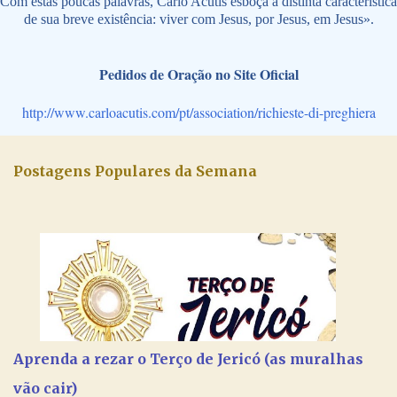
Com estas poucas palavras, Carlo Acutis esboça a distinta característica
de sua breve existência: viver com Jesus, por Jesus, em Jesus».
Pedidos de Oração no Site Oficial
http://www.carloacutis.com/pt/association/richieste-di-preghiera
Postagens Populares da Semana
Aprenda a rezar o Terço de Jericó (as muralhas
vão cair)