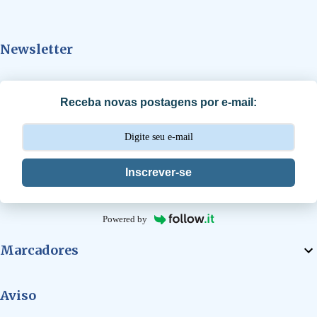
n
t
Newsletter
á
r
i
Receba novas postagens por e-mail:
o
s
Inscrever-se
Powered by
Marcadores
Aviso