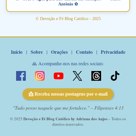
amoroso, creia na poderosa intercessão deste santo amigo:
Antônio ✿
Santo Antonio! Tenha fé, não desista, pois ele intercede por nós
junto a Jesus! Fique no Amor Ágape de Jesus e no Amor Materno
© Devoção e Fé Blog Católico - 2025
de Nossa Senhora. Adriana-Devoção e Fé Mensagem do Padre
Marcelo Rossi por E-mail: Amados!! Nesta quarta feira, orando
com o pod...
Início
Sobre
Orações
Contato
Privacidade
|
|
|
|
🙏 Acompanhe-nos nas redes sociais:
📩 Receba nossas postagens por e-mail
"Tudo posso naquele que me fortalece." – Filipenses 4:13
Devoção e Fé Blog Católico by Adriana dos Anjos
© 2025
– Todos os
direitos reservados.