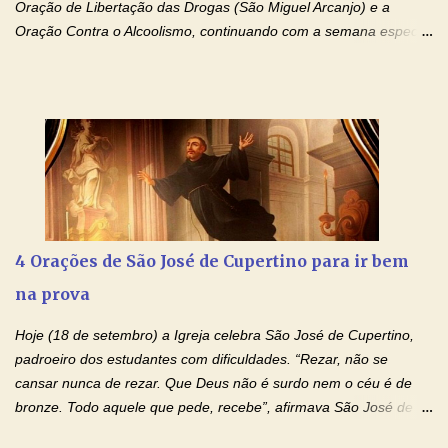
Oração de Libertação das Drogas (São Miguel Arcanjo) e a
Oração Contra o Alcoolismo, continuando com a semana especial
de orações para cura dos vícios. Todos são capazes de se
libertar deste mal, bastar ter fé, acreditar verdadeiramente e
entregar a vida totalmente nas mãos de Jesus. Deixe o amor
Ágape de nosso Pai Santo - Jesus - te curar, deixe nossa
Mãezinha do Céu - Maria - te proteger com Seu divino manto.
Não desista, Jesus irá curar todas suas feridas, Creia! Adriana-
Devoção e Fé Oração de Libertação das Drogas (São Miguel
Arcanjo) "Senhor, Pai Eterno, em Nome de Teu Filho Jesus,
Nosso Senhor Jesus Cristo, concedei a vida a todos aqueles que
4 Orações de São José de Cupertino para ir bem
se encontram encarcerados em um vício, escravos de alguma
na prova
droga. Senhor, Pai Poderoso e cheio de Misericórdia, na
autoridade do Nome de Jesus libertai da escravidão do vício das
Hoje (18 de setembro) a Igreja celebra São José de Cupertino,
drogas, c...
padroeiro dos estudantes com dificuldades. “Rezar, não se
cansar nunca de rezar. Que Deus não é surdo nem o céu é de
bronze. Todo aquele que pede, recebe”, afirmava São José de
Cupertino, o franciscano que não era bom nos estudos, mas que