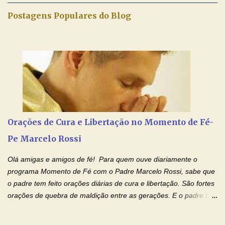
iluminada semana no Amor Ágape de Jesus e no Amor Materno
Postagens Populares do Blog
de Nossa Senhora. Adriana dos Anjos-Devoção e Fé Mensagem
do Padre Marcelo Rossi por E-mail e Facebook: Como foi
anunciado ontem, entramos em uma semana de homenagens
aos nossos pais. Hoje nossas orações serão focadas nos pais
que não se encontram bem de saúde, OS PAIS ENFERMOS!
Amados, durante toda esta semana vamos orar pelos nossos
pais. Vamos dedicar um dia para os pais mais idosos, pais que
estão doentes, pais que estão longe dos filhos, pais que já são
falecidos, pais que tem problemas com vícios, enfim, vamos orar
Orações de Cura e Libertação no Momento de Fé-
para todos os pais. Hoje vamos d...
Pe Marcelo Rossi
Olá amigas e amigos de fé! Para quem ouve diariamente o
programa Momento de Fé com o Padre Marcelo Rossi, sabe que
o padre tem feito orações diárias de cura e libertação. São fortes
orações de quebra de maldição entre as gerações. E o padre tem
deixado as orações no facebook dele, mas como sei que muitas
pessoas não tem facebook, então resolvi copiar as orações e