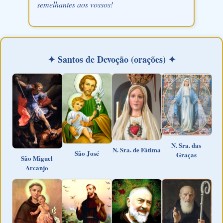
semelhantes aos vossos!
✦ Santos de Devoção (orações) ✦
N. Sra. das
N. Sra. de Fátima
São José
Graças
São Miguel
Arcanjo