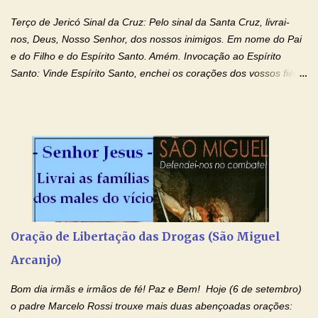
Terço de Jericó Sinal da Cruz: Pelo sinal da Santa Cruz, livrai-
nos, Deus, Nosso Senhor, dos nossos inimigos. Em nome do Pai
e do Filho e do Espírito Santo. Amém. Invocação ao Espírito
Santo: Vinde Espírito Santo, enchei os corações dos vossos fiéis
e acendei neles o fogo do vosso amor. Enviai o vosso Espírito e
tudo será criado. E renovareis a face da terra. Oremos: Ó Deus,
que instruístes os corações dos vossos fiéis com a luz do Espírito
Santo, fazei que apreciemos retamente todas as coisas segundo
o mesmo Espírito e gozemos sempre da sua consolação. Por
Cristo, Senhor Nosso. Amém. Creio: Creio em Deus Pai Todo-
Poderoso, Criador do céu e da terra; e em Jesus Cristo, seu
único Filho, nosso Senhor; que foi concebido pelo poder do Espí­
rito Santo; nasceu da Virgem Maria, padeceu sob Pôncio Pilatos,
Oração de Libertação das Drogas (São Miguel
foi crucificado, morto e sepultado. Desceu à mansão dos mortos;
Arcanjo)
ressuscitou ao terceiro dia; subiu aos céus, está sentado à direita
de Deus Pai todo-poderoso, donde há de vir a julgar os v...
Bom dia irmãs e irmãos de fé! Paz e Bem! Hoje (6 de setembro)
o padre Marcelo Rossi trouxe mais duas abençoadas orações: