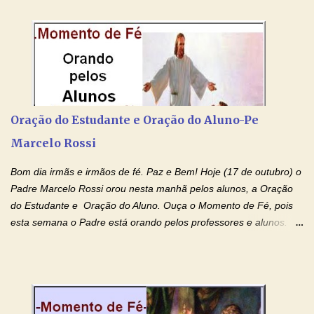
colocar aqui no Blog. Espero que ajude quem estava procurando
por estas valiosas orações. Tenham um lindo fim de semana na
paz de Jesus Cristo e no amor de Maria Santíssima. Adriana-
Devoção e Fé Clique para acessar: Facebook Padre Marcelo
Rossi Site Padre Marcelo Rossi (para ouvir o Momento de Fé)
Tocai, Cura! E Restaura! "Jesus, no poder de Seu Nome, peço
agora que as águas do meu batismo fluam para trás através das
Oração do Estudante e Oração do Aluno-Pe
gerações, através de todas as raízes da minha árvore
Marcelo Rossi
genealógica. Que o Sangue de Jesus, purificador e vivificante,
flua através de todas as gerações: primeira...
Bom dia irmãs e irmãos de fé. Paz e Bem! Hoje (17 de outubro) o
Padre Marcelo Rossi orou nesta manhã pelos alunos, a Oração
do Estudante e Oração do Aluno. Ouça o Momento de Fé, pois
esta semana o Padre está orando pelos professores e alunos.
Você que está em semana de provas, que está estudando para
concursos, vestibulares, para o Enem; além de estudar, se
prepare também orando para permancer tranquilo, pronto
intelectualmente e espiritualmente para o dia da prova. Confie no
amor Ágape de Jesus e no amor materno de Nossa Senhora.