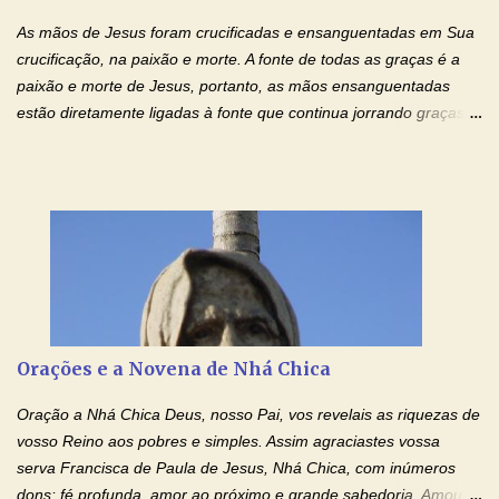
injustiça, mas regozija-se com a verdade. T...
As mãos de Jesus foram crucificadas e ensanguentadas em Sua
crucificação, na paixão e morte. A fonte de todas as graças é a
paixão e morte de Jesus, portanto, as mãos ensanguentadas
estão diretamente ligadas à fonte que continua jorrando graças
sobre graças. Oração para Pedir o Poder das Mãos
Ensanguentadas de Jesus (cura física e espiritual) "Cura-me,
Senhor Jesus! Jesus, coloca Tuas Mãos benditas,
ensanguentadas, chagadas e abertas, sobre mim, neste
momento. Sinto-me completamente sem forças para prosseguir,
carregando as minhas cruzes. Preciso que a força e o poder de
Tuas Mãos, que suportaram a mais profunda dor ao serem
pregadas na Cruz, reergam-me e curem-me agora. Jesus, não
peço somente por mim, mas também por todos aqueles que mais
Orações e a Novena de Nhá Chica
amo. Nós precisamos desesperadamente de cura física e
espiritual, através do toque consolador de tuas Mãos
Oração a Nhá Chica Deus, nosso Pai, vos revelais as riquezas de
ensanguentadas e infinitamente poderosas. Eu reconheço,
vosso Reino aos pobres e simples. Assim agraciastes vossa
apesar de toda a minha limitação e da infinidade dos meus ...
serva Francisca de Paula de Jesus, Nhá Chica, com inúmeros
dons: fé profunda, amor ao próximo e grande sabedoria. Amou a