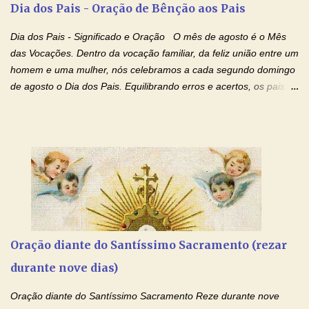
Dia dos Pais - Oração de Bênção aos Pais
Mensagem do Padre Marcelo Rossi por E-mail: Amados!! Nesta
quarta feira, vamos orar pelas pessoas que sofrem com as
Dia dos Pais - Significado e Oração O mês de agosto é o Mês
doenças do coração, NO SAGRADO CORAÇÃO DE JESUS E NO
das Vocações. Dentro da vocação familiar, da feliz união entre um
IMACULADO CORAÇÃO DE MAR...
homem e uma mulher, nós celebramos a cada segundo domingo
de agosto o Dia dos Pais. Equilibrando erros e acertos, os pais
têm um papel importante na formação do caráter e no decorrer
da vida dos filhos. Os pais acompanham seu crescimento, seu
desenvolvimento intelectual e se esforçam para dar aos filhos,
conforto, boa alimentação, educação de qualidade. E, em geral,
procuram orientá-los para que enfrentem o mundo, com suas
alegrias, com seus dissabores. Acompanham-nos em suas
vitórias, em seus fracassos, em suas lutas. É claro que há
exceções, mas essas exceções só confirmam uma regra porque
pais que não se preocupam com seus filhos não estão no seu
Oração diante do Santíssimo Sacramento (rezar
estado natural, normal. O mundo de hoje apresenta anomalias
durante nove dias)
absurdas. Temos notícia de pais que torturam seus filhos, que os
desrespeitam, que espancam ou matam a mãe na presença dos
Oração diante do Santíssimo Sacramento Reze durante nove
filhos. Mas isso não é o c...