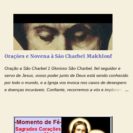
se tornou padroeiro dos estudantes. [a] 1 - Oração São José de
Cupertino Querido São José de Cupertino, purifica o meu
coração, transforma-o e o faz semelhante ao teu. Infunde em
mim o teu fervor, a tua sabedoria e a tua fé. Mostra tua bondade,
ajudando-me e eu me esforçarei para imitar tuas virtudes.
Glória… Amável protetor meu, o estudo geralmente é difícil, duro
e entediante para mim. Tu podes deixar tudo isso mais fácil e
agradável. Espera somente meu chamado. Eu te prometo um
Orações e Novena à São Charbel Makhlouf
esforço maior em meus estudos e uma vida mais digna de tua
santidade. Glória… Deus, que quiseste atrair tudo a teu unigênito
Oração a São Charbel 1 Glorioso São Charbel, fiel seguidor e
Filho, que foi crucificado, permite que, pelos méritos e exemplos
servo de Jesus, vosso poder junto de Deus está sendo conhecido
de te...
por todo o mundo, e a Igreja vos invoca nos casos de desespero
e doenças incuráveis. Confiante, recorremos a vós e imploramos
o vosso auxílio no transe difícil em que nos encontramos.
Concedei-nos a graça, juntamente com todas as que
necessitamos, dando-nos saúde para o corpo e para a alma.
Queremos sempre lembrar-nos deste favor, da vossa intercessão
e invocar-vos como nosso patrono, para maior glória de Deus e o
bem de nossas almas. São Charbel! Rogai por Nós e por todos