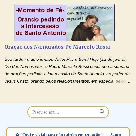
no programa de rádio Momento de Fé, pela cura dos
relacionamentos. Seu relacionamento está doente? Você está
sofrendo? Então ouça o Momento de Fé e entre nesta corrente
de orações abençoadas, d eixe o Amor Ágape de Jesus curar e
restaurar você e seu relacionamento. Adriana-Devoção e Fé
Oração Pelos Casais Que Estão Separados Casais que estão
Oração dos Namorados-Pe Marcelo Rossi
separados, devido ao envolvimento de outras pessoas no
relacionamento e que minaram, espiritualmente, a relação do
Boa tarde irmãs e irmãos de fé! Paz e Bem! Hoje (12 de junho),
casal. Vamos orar (coloque o seu esposo ou esposa diante de
Dia dos Namorados, o Padre Marcelo Rossi continuou a semana
Deus). "Senhor Jesus, restaura os laços ...
de orações pedindo a intercessão de Santo Antonio, no poder de
Jesus Cristo, orando pelos relacionamentos, em especial pelos
namorados . O Padre rezou a Oração dos Namorados e colocou
no Facebook a mesma oração em formato de papiro e cin co
maravilhosos cartões que coloquei aqui para vocês. Não perca
esta abençoada semana no Momento de Fé do Padre Marcelo,
vamos juntos formar esta forte corrente de orações. Você que
está sonhando em encontrar um companheiro(a), um amor
verdadeiro, ou que está com problemas no relacionamento
✿ “Orai e vigiai para não cairdes em tentação.” — Santo