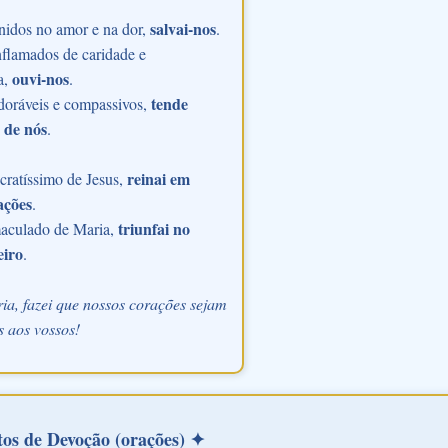
salvai-nos
nidos no amor e na dor,
.
flamados de caridade e
ouvi-nos
a,
.
tende
doráveis e compassivos,
 de nós
.
reinai em
ratíssimo de Jesus,
ações
.
triunfai no
aculado de Maria,
eiro
.
ia, fazei que nossos corações sejam
 aos vossos!
os de Devoção (orações) ✦