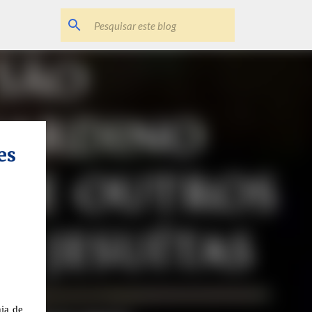
es
ia de