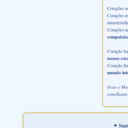
Corações u
Corações in
misericórdi
Corações a
compaixão
Coração Sac
nossos cor
Coração Im
mundo int
Jesus e Mar
semelhantes
✦ Sant