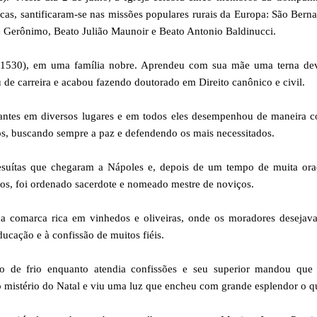
cas, santificaram-se nas missões populares rurais da Europa: São Bern
e Gerônimo, Beato Julião Maunoir e Beato Antonio Baldinucci.
– 1530), em uma família nobre. Aprendeu com sua mãe uma terna de
e carreira e acabou fazendo doutorado em Direito canônico e civil.
antes em diversos lugares e em todos eles desempenhou de maneira c
os, buscando sempre a paz e defendendo os mais necessitados.
jesuítas que chegaram a Nápoles e, depois de um tempo de muita ora
os, foi ordenado sacerdote e nomeado mestre de noviços.
ma comarca rica em vinhedos e oliveiras, onde os moradores desejav
ucação e à confissão de muitos fiéis.
do de frio enquanto atendia confissões e seu superior mandou que 
o mistério do Natal e viu uma luz que encheu com grande esplendor o q