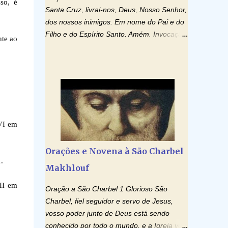
so, é
Santa Cruz, livrai-nos, Deus, Nosso Senhor,
dos nossos inimigos. Em nome do Pai e do
Filho e do Espírito Santo. Amém. Invocação
nte ao
ao Espírito Santo: Vinde Espírito Santo,
enchei os corações dos vossos fiéis e
acendei neles o fogo do vosso amor. Enviai
o vosso Espírito e tudo será criado. E
renovareis a face da terra. Oremos: Ó
Deus, que instruístes os corações dos
vossos fiéis com a luz do Espírito Santo,
VI em
fazei que apreciemos retamente todas as
coisas segundo o mesmo Espírito e
Orações e Novena à São Charbel
gozemos sempre da sua consolação. Por
.
Makhlouf
Cristo, Senhor Nosso. Amém. Creio: Creio
em Deus Pai Todo-Poderoso, Criador do
II em
Oração a São Charbel 1 Glorioso São
céu e da terra; e em Jesus Cristo, seu único
Charbel, fiel seguidor e servo de Jesus,
Filho, nosso Senhor; que foi concebido pelo
vosso poder junto de Deus está sendo
poder do Espí­rito Santo; nasceu da Virgem
conhecido por todo o mundo, e a Igreja vos