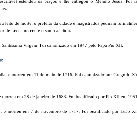
critível estendeu os braços e lhe entregou o Menino Jesus. Por is
sus.
seu leito de morte, o prefeito da cidade e magistrados pediram formalme
or de Lecce no céu e o santo aceitou.
 a Santíssima Virgem. Foi canonizado em 1947 pelo Papa Pio XII.
s:
ália, e morreu em 11 de maio de 1716. Foi canonizado por Gregório X
 morreu em 28 de janeiro de 1683. Foi beatificado por Pio XII em 1951
ia, e morreu em 7 de novembro de 1717. Foi beatificado por Leão XI