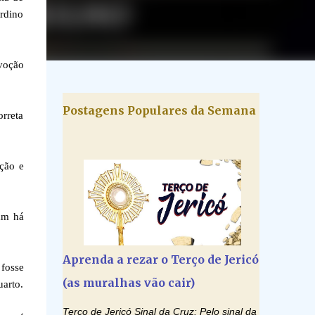
ardino
voção
Postagens Populares da Semana
orreta
ção e
am há
Aprenda a rezar o Terço de Jericó
fosse
(as muralhas vão cair)
uarto.
Terço de Jericó Sinal da Cruz: Pelo sinal da