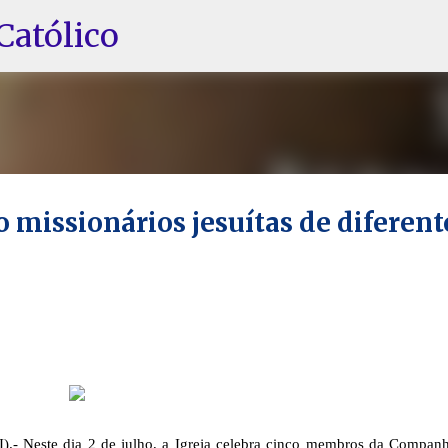
Pular para o conteúdo principal
Católico
co missionários jesuítas de diferent
 Neste dia 2 de julho, a Igreja celebra cinco membros da Companh