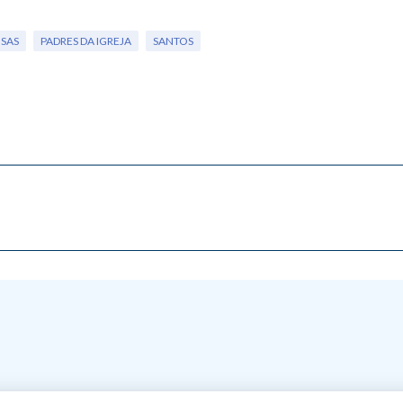
OSAS
PADRES DA IGREJA
SANTOS