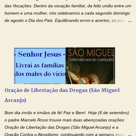
das Vocações. Dentro da vocação familiar, da feliz união entre um
homem e uma mulher, nós celebramos a cada segundo domingo
de agosto o Dia dos Pais. Equilibrando erros e acertos, os pais
têm um papel importante na formação do caráter e no decorrer
da vida dos filhos. Os pais acompanham seu crescimento, seu
desenvolvimento intelectual e se esforçam para dar aos filhos,
conforto, boa alimentação, educação de qualidade. E, em geral,
procuram orientá-los para que enfrentem o mundo, com suas
alegrias, com seus dissabores. Acompanham-nos em suas
vitórias, em seus fracassos, em suas lutas. É claro que há
exceções, mas essas exceções só confirmam uma regra porque
pais que não se preocupam com seus filhos não estão no seu
Oração de Libertação das Drogas (São Miguel
estado natural, normal. O mundo de hoje apresenta anomalias
Arcanjo)
absurdas. Temos notícia de pais que torturam seus filhos, que os
desrespeitam, que espancam ou matam a mãe na presença dos
Bom dia irmãs e irmãos de fé! Paz e Bem! Hoje (6 de setembro)
filhos. Mas isso não é o c...
o padre Marcelo Rossi trouxe mais duas abençoadas orações:
Oração de Libertação das Drogas (São Miguel Arcanjo) e a
Oração Contra o Alcoolismo, continuando com a semana especial