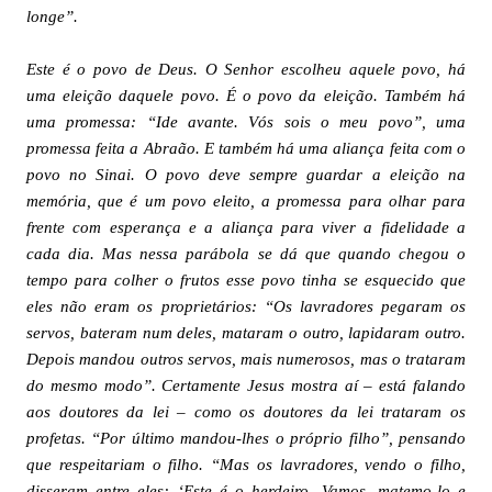
longe”.
Este é o povo de Deus. O Senhor escolheu aquele povo, há
uma eleição daquele povo. É o povo da eleição. Também há
uma promessa: “Ide avante. Vós sois o meu povo”, uma
promessa feita a Abraão. E também há uma aliança feita com o
povo no Sinai. O povo deve sempre guardar a eleição na
memória, que é um povo eleito, a promessa para olhar para
frente com esperança e a aliança para viver a fidelidade a
cada dia. Mas nessa parábola se dá que quando chegou o
tempo para colher o frutos esse povo tinha se esquecido que
eles não eram os proprietários: “Os lavradores pegaram os
servos, bateram num deles, mataram o outro, lapidaram outro.
Depois mandou outros servos, mais numerosos, mas o trataram
do mesmo modo”. Certamente Jesus mostra aí – está falando
aos doutores da lei – como os doutores da lei trataram os
profetas. “Por último mandou-lhes o próprio filho”, pensando
que respeitariam o filho. “Mas os lavradores, vendo o filho,
disseram entre eles: ‘Este é o herdeiro. Vamos, matemo-lo e