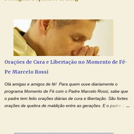
Senhora. Adriana dos Anjos-Devoção e Fé Blog Oração de
Intercessão com São José pelo pai falecido Pai Santo, Deus
Eterno e Todo-Poderoso, por intercessão de São José, eu Vos
peço por.... (diga o nome do seu pai falecido) , que chamastes
deste mundo. Dai-lhe a felicidade, a luz e a paz. Que ele, tendo
passado pela morte, participe do convívio de Vossos santos na
luz eterna, como prometestes a Abraão e à sua descendência.
Que sua alma nada sofra, e Vos digneis ressuscitá-lo com os
Vossos santos no dia da ressurreição e da recompensa. Pe...
Orações de Cura e Libertação no Momento de Fé-
Pe Marcelo Rossi
Olá amigas e amigos de fé! Para quem ouve diariamente o
programa Momento de Fé com o Padre Marcelo Rossi, sabe que
o padre tem feito orações diárias de cura e libertação. São fortes
orações de quebra de maldição entre as gerações. E o padre tem
deixado as orações no facebook dele, mas como sei que muitas
pessoas não tem facebook, então resolvi copiar as orações e
colocar aqui no Blog. Espero que ajude quem estava procurando