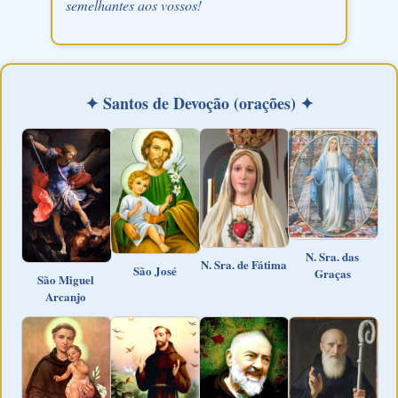
semelhantes aos vossos!
✦ Santos de Devoção (orações) ✦
N. Sra. das
N. Sra. de Fátima
São José
Graças
São Miguel
Arcanjo