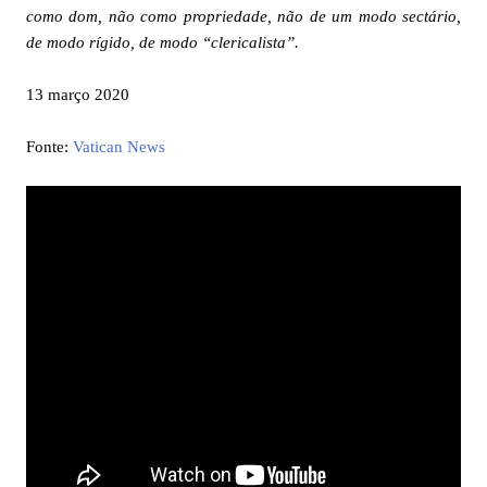
como dom, não como propriedade, não de um modo sectário,
de modo rígido, de modo “clericalista”.
13 março 2020
Fonte:
Vatican News