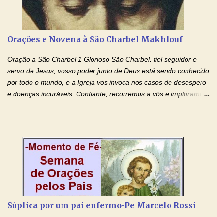
Glória… Amável protetor meu, o estudo geralmente é difícil, duro
e entediante para mim. Tu podes deixar tudo isso mais fácil e
agradável. Espera somente meu chamado. Eu te prometo um
Orações e Novena à São Charbel Makhlouf
esforço maior em meus estudos e uma vida mais digna de tua
santidade. Glória… Deus, que quiseste atrair tudo a teu unigênito
Oração a São Charbel 1 Glorioso São Charbel, fiel seguidor e
Filho, que foi crucificado, permite que, pelos méritos e exemplos
servo de Jesus, vosso poder junto de Deus está sendo conhecido
de te...
por todo o mundo, e a Igreja vos invoca nos casos de desespero
e doenças incuráveis. Confiante, recorremos a vós e imploramos
o vosso auxílio no transe difícil em que nos encontramos.
Concedei-nos a graça, juntamente com todas as que
necessitamos, dando-nos saúde para o corpo e para a alma.
Queremos sempre lembrar-nos deste favor, da vossa intercessão
e invocar-vos como nosso patrono, para maior glória de Deus e o
bem de nossas almas. São Charbel! Rogai por Nós e por todos
aqueles que invocam o vosso nome e auxílio. Amén. Oração 2 Ó
Deus, admirável em Vossos Santos, Vós que inspirastes a São
Charbel seguir o caminho da perfeição, lhe concedestes a graça
Súplica por um pai enfermo-Pe Marcelo Rossi
e a força para fazer triunfar, na sua vida, o heroísmo das virtudes