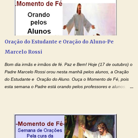
por estas valiosas orações. Tenham um lindo fim de semana na
paz de Jesus Cristo e no amor de Maria Santíssima. Adriana-
Devoção e Fé Clique para acessar: Facebook Padre Marcelo
Rossi Site Padre Marcelo Rossi (para ouvir o Momento de Fé)
Tocai, Cura! E Restaura! "Jesus, no poder de Seu Nome, peço
agora que as águas do meu batismo fluam para trás através das
Oração do Estudante e Oração do Aluno-Pe
gerações, através de todas as raízes da minha árvore
Marcelo Rossi
genealógica. Que o Sangue de Jesus, purificador e vivificante,
flua através de todas as gerações: primeira...
Bom dia irmãs e irmãos de fé. Paz e Bem! Hoje (17 de outubro) o
Padre Marcelo Rossi orou nesta manhã pelos alunos, a Oração
do Estudante e Oração do Aluno. Ouça o Momento de Fé, pois
esta semana o Padre está orando pelos professores e alunos.
Você que está em semana de provas, que está estudando para
concursos, vestibulares, para o Enem; além de estudar, se
prepare também orando para permancer tranquilo, pronto
intelectualmente e espiritualmente para o dia da prova. Confie no
amor Ágape de Jesus e no amor materno de Nossa Senhora.
Fique com a paz de Jesus e o amor de Maria! Adriana-Devoção e