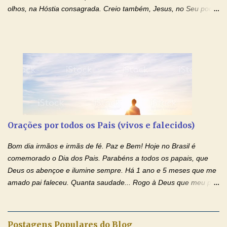
olhos, na Hóstia consagrada. Creio também, Jesus, no Seu poder
contra toda espécie de mal, porque o Senhor venceu, pela sua
Morte e Ressurreição, o pecado e a morte. Seu preciosíssimo
Sangue derramado cruz estpa presente na Hóstia Santa. Eu
creio, Jesus, e clamo que este Sangue seja agora derramado
sobre mim e sobre todos os meus familiares. Eu peço, Senhor
Jesus, que, pelo poder libertador e salvítico deste Sangue,
possamos nos livrar de toda opressão diabólica que possa estar
prejudicando a nossa família. Peço também que atenda, em
especial, este pedido que agora faço na Sua presença:
Orações por todos os Pais (vivos e falecidos)
(apresente aqui o seu pedido...) Eu, desde já, agradeço de
coração, confiante que o Senhor me atenderá. Eu louvo o Pai por
Bom dia irmãos e irmãs de fé. Paz e Bem! Hoje no Brasil é
ter nos dado o Senhor, Jesus, como presente de Páscoa. eu
comemorado o Dia dos Pais. Parabéns a todos os papais, que
agradeço de coração ao Espíri...
Deus os abençoe e ilumine sempre. Há 1 ano e 5 meses que me
amado pai faleceu. Quanta saudade... Rogo à Deus que meu pai
tenha o descanso eterno e a luz perpétua o ilumine. Trouxe três
orações por todos os pais (vivos e falecidos), para rezarmos com
toda fé e amor. Fiquem com a paz de Jesus e o amor de Nossa
Postagens Populares do Blog