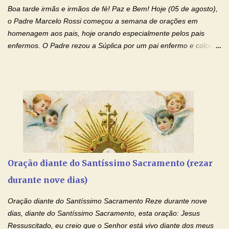
monásticas: a obediência, a castidade e a voluntária pobreza, e
Boa tarde irmãs e irmãos de fé! Paz e Bem! Hoje (05 de agosto),
manifestastes o poder de sua intercessão por numerosos
o Padre Marcelo Rossi começou a semana de orações em
milagres e gra...
homenagem aos pais, hoje orando especialmente pelos pais
enfermos. O Padre rezou a Súplica por um pai enfermo e colocou
no Facebook a mesma oração em formato de papiro e cin co
maravilhosos cartões que coloquei aqui para vocês. Tenha uma
iluminada semana no Amor Ágape de Jesus e no Amor Materno
de Nossa Senhora. Adriana dos Anjos-Devoção e Fé Mensagem
do Padre Marcelo Rossi por E-mail e Facebook: Como foi
anunciado ontem, entramos em uma semana de homenagens
aos nossos pais. Hoje nossas orações serão focadas nos pais
que não se encontram bem de saúde, OS PAIS ENFERMOS!
Amados, durante toda esta semana vamos orar pelos nossos
Oração diante do Santíssimo Sacramento (rezar
pais. Vamos dedicar um dia para os pais mais idosos, pais que
durante nove dias)
estão doentes, pais que estão longe dos filhos, pais que já são
falecidos, pais que tem problemas com vícios, enfim, vamos orar
Oração diante do Santíssimo Sacramento Reze durante nove
para todos os pais. Hoje vamos d...
dias, diante do Santíssimo Sacramento, esta oração: Jesus
Ressuscitado, eu creio que o Senhor está vivo diante dos meus