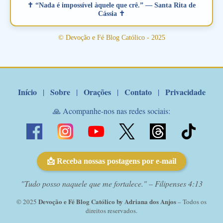
verdadeiro, ou que está com problemas no relacionamento
✝ “Nada é impossível àquele que crê.” — Santa Rita de
amoroso, creia na poderosa intercessão deste santo amigo:
Cássia ✝
Santo Antonio! Tenha fé, não desista, pois ele intercede por nós
junto a Jesus! Fique no Amor Ágape de Jesus e no Amor Materno
© Devoção e Fé Blog Católico - 2025
de Nossa Senhora. Adriana-Devoção e Fé Mensagem do Padre
Marcelo Rossi por E-mail: Amados!! Nesta quarta feira, orando
com o pod...
Início
Sobre
Orações
Contato
Privacidade
|
|
|
|
🙏 Acompanhe-nos nas redes sociais:
📩 Receba nossas postagens por e-mail
"Tudo posso naquele que me fortalece." – Filipenses 4:13
Devoção e Fé Blog Católico by Adriana dos Anjos
© 2025
– Todos os
direitos reservados.