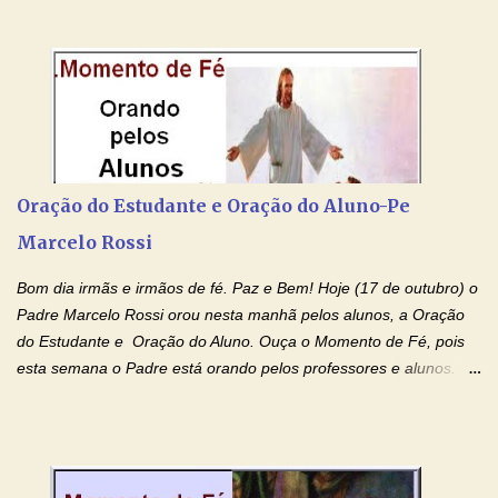
pessoas não tem facebook, então resolvi copiar as orações e
colocar aqui no Blog. Espero que ajude quem estava procurando
por estas valiosas orações. Tenham um lindo fim de semana na
paz de Jesus Cristo e no amor de Maria Santíssima. Adriana-
Devoção e Fé Clique para acessar: Facebook Padre Marcelo
Rossi Site Padre Marcelo Rossi (para ouvir o Momento de Fé)
Tocai, Cura! E Restaura! "Jesus, no poder de Seu Nome, peço
agora que as águas do meu batismo fluam para trás através das
Oração do Estudante e Oração do Aluno-Pe
gerações, através de todas as raízes da minha árvore
Marcelo Rossi
genealógica. Que o Sangue de Jesus, purificador e vivificante,
flua através de todas as gerações: primeira...
Bom dia irmãs e irmãos de fé. Paz e Bem! Hoje (17 de outubro) o
Padre Marcelo Rossi orou nesta manhã pelos alunos, a Oração
do Estudante e Oração do Aluno. Ouça o Momento de Fé, pois
esta semana o Padre está orando pelos professores e alunos.
Você que está em semana de provas, que está estudando para
concursos, vestibulares, para o Enem; além de estudar, se
prepare também orando para permancer tranquilo, pronto
intelectualmente e espiritualmente para o dia da prova. Confie no