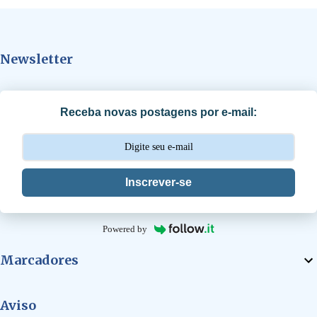
n
t
Newsletter
á
r
i
Receba novas postagens por e-mail:
o
s
Inscrever-se
Powered by
Marcadores
Aviso