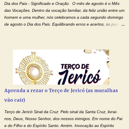
Dia dos Pais - Significado e Oração O mês de agosto é o Mês
das Vocações. Dentro da vocação familiar, da feliz união entre um
homem e uma mulher, nós celebramos a cada segundo domingo
de agosto o Dia dos Pais. Equilibrando erros e acertos, os pais
têm um papel importante na formação do caráter e no decorrer
da vida dos filhos. Os pais acompanham seu crescimento, seu
desenvolvimento intelectual e se esforçam para dar aos filhos,
conforto, boa alimentação, educação de qualidade. E, em geral,
procuram orientá-los para que enfrentem o mundo, com suas
alegrias, com seus dissabores. Acompanham-nos em suas
vitórias, em seus fracassos, em suas lutas. É claro que há
exceções, mas essas exceções só confirmam uma regra porque
pais que não se preocupam com seus filhos não estão no seu
Aprenda a rezar o Terço de Jericó (as muralhas
estado natural, normal. O mundo de hoje apresenta anomalias
vão cair)
absurdas. Temos notícia de pais que torturam seus filhos, que os
desrespeitam, que espancam ou matam a mãe na presença dos
Terço de Jericó Sinal da Cruz: Pelo sinal da Santa Cruz, livrai-
filhos. Mas isso não é o c...
nos, Deus, Nosso Senhor, dos nossos inimigos. Em nome do Pai
e do Filho e do Espírito Santo. Amém. Invocação ao Espírito