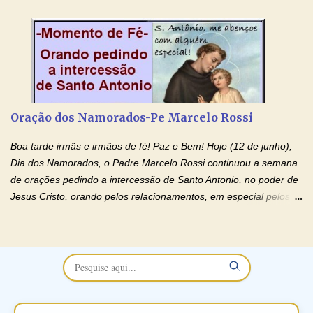
esposa) . O padre continua com a semana especial de orações
no programa de rádio Momento de Fé, pela cura dos
relacionamentos. Seu relacionamento está doente? Você está
sofrendo? Então ouça o Momento de Fé e entre nesta corrente
de orações abençoadas, d eixe o Amor Ágape de Jesus curar e
restaurar você e seu relacionamento. Adriana-Devoção e Fé
Oração Pelos Casais Que Estão Separados Casais que estão
Oração dos Namorados-Pe Marcelo Rossi
separados, devido ao envolvimento de outras pessoas no
relacionamento e que minaram, espiritualmente, a relação do
Boa tarde irmãs e irmãos de fé! Paz e Bem! Hoje (12 de junho),
casal. Vamos orar (coloque o seu esposo ou esposa diante de
Dia dos Namorados, o Padre Marcelo Rossi continuou a semana
Deus). "Senhor Jesus, restaura os laços ...
de orações pedindo a intercessão de Santo Antonio, no poder de
Jesus Cristo, orando pelos relacionamentos, em especial pelos
namorados . O Padre rezou a Oração dos Namorados e colocou
no Facebook a mesma oração em formato de papiro e cin co
maravilhosos cartões que coloquei aqui para vocês. Não perca
esta abençoada semana no Momento de Fé do Padre Marcelo,
vamos juntos formar esta forte corrente de orações. Você que
está sonhando em encontrar um companheiro(a), um amor