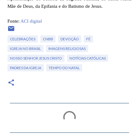
Mãe de Deus, da Epifania e do Batismo de Jesus.
Fonte:
ACI digital
CELEBRAÇÕES
CNBB
DEVOÇÃO
FÉ
IGREJA NO BRASIL
IMAGENS RELIGIOSAS
NOSSO SENHOR JESUS CRISTO
NOTÍCIAS CATÓLICAS
PADRES DA IGREJA
TEMPO DO NATAL
C
o
m
e