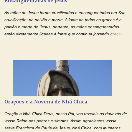
Ensanguentadas de Jesus
interesse, não se irrita, não guarda rancor. Não se alegra com a
injustiça, mas regozija-se com a verdade. T...
As mãos de Jesus foram crucificadas e ensanguentadas em Sua
crucificação, na paixão e morte. A fonte de todas as graças é a
paixão e morte de Jesus, portanto, as mãos ensanguentadas
estão diretamente ligadas à fonte que continua jorrando graças
sobre graças. Oração para Pedir o Poder das Mãos
Ensanguentadas de Jesus (cura física e espiritual) "Cura-me,
Senhor Jesus! Jesus, coloca Tuas Mãos benditas,
ensanguentadas, chagadas e abertas, sobre mim, neste
momento. Sinto-me completamente sem forças para prosseguir,
carregando as minhas cruzes. Preciso que a força e o poder de
Tuas Mãos, que suportaram a mais profunda dor ao serem
pregadas na Cruz, reergam-me e curem-me agora. Jesus, não
peço somente por mim, mas também por todos aqueles que mais
Orações e a Novena de Nhá Chica
amo. Nós precisamos desesperadamente de cura física e
espiritual, através do toque consolador de tuas Mãos
Oração a Nhá Chica Deus, nosso Pai, vos revelais as riquezas de
ensanguentadas e infinitamente poderosas. Eu reconheço,
vosso Reino aos pobres e simples. Assim agraciastes vossa
apesar de toda a minha limitação e da infinidade dos meus ...
serva Francisca de Paula de Jesus, Nhá Chica, com inúmeros