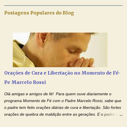
no Facebook a mesma oração em formato de papiro e cin co
maravilhosos cartões que coloquei aqui para vocês. Não perca
Postagens Populares do Blog
esta abençoada semana de orações no programa de rádio
Momento de Fé, vamos juntos formar uma forte corrente de
orações com o Padre Marcelo. Não desista do milagre, da cura;
tenha fé, creia firmemente e ore incessantemente até que o
Kairós aconteça em sua vida. Fique no Amor Ágape de Jesus e
no Amor Materno de Nossa Senhora. Adriana-Devoção e Fé
Mensagem do Padre Marcelo Rossi por E-mail: Amados!! Nesta
quarta feira, vamos orar pelas pessoas que sofrem com as
doenças do coração, NO SAGRADO CORAÇÃO DE JESUS E NO
Orações de Cura e Libertação no Momento de Fé-
IMACULADO CORAÇÃO DE MAR...
Pe Marcelo Rossi
Olá amigas e amigos de fé! Para quem ouve diariamente o
programa Momento de Fé com o Padre Marcelo Rossi, sabe que
o padre tem feito orações diárias de cura e libertação. São fortes
orações de quebra de maldição entre as gerações. E o padre tem
deixado as orações no facebook dele, mas como sei que muitas