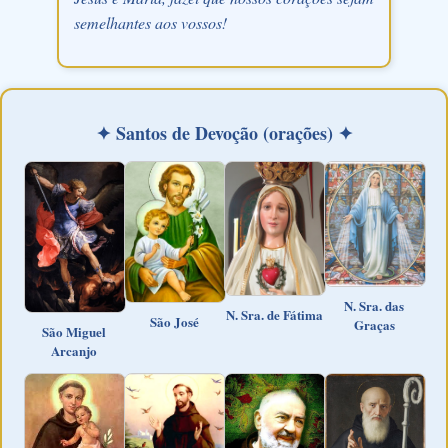
semelhantes aos vossos!
✦ Santos de Devoção (orações) ✦
N. Sra. das
N. Sra. de Fátima
São José
Graças
São Miguel
Arcanjo