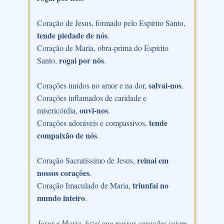
Coração de Jesus, formado pelo Espírito Santo,
tende piedade de nós
.
Coração de Maria, obra-prima do Espírito
rogai por nós
Santo,
.
salvai-nos
Corações unidos no amor e na dor,
.
Corações inflamados de caridade e
ouvi-nos
misericórdia,
.
tende
Corações adoráveis e compassivos,
compaixão de nós
.
reinai em
Coração Sacratíssimo de Jesus,
nossos corações
.
triunfai no
Coração Imaculado de Maria,
mundo inteiro
.
Jesus e Maria, fazei que nossos corações sejam