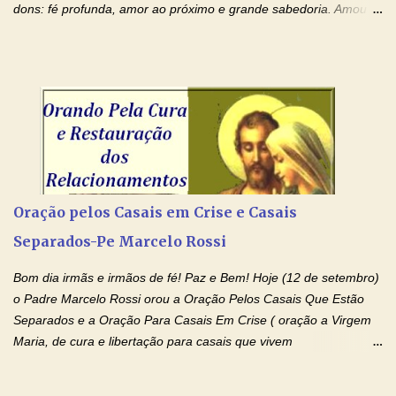
dons: fé profunda, amor ao próximo e grande sabedoria. Amou a
Igreja e manteve uma terna devoção à Imaculada Conceição. Por
sua intercessão, concedei-nos a graça de que precisamos….. E
dai-nos a alegria de vê-la elevada à honra dos altares. Por nosso
Senhor Jesus Cristo, vosso Filho, na unidade do Espírito Santo.
Amém. Novena a Nhá Chica (Oração para obter os favores
celestiais através da intercessão da Serva de Deus Nhá Chica)
(Rezar durante nove dias seguidos ou intercalados) Nhá Chica,
recorro a vós como intercessora entre a Bondade Divina e as
necessidades humanas. Peço-vos, como favor espiritual, que
Oração pelos Casais em Crise e Casais
entregueis nas mãos do Santíssimo o meu pedido urgente (Fazer
Separados-Pe Marcelo Rossi
o pedido). Acolhei, Nhá Chica, no vosso coração bondoso as
minhas necessidades e amparai-me nesta oração (Fazer o ...
Bom dia irmãs e irmãos de fé! Paz e Bem! Hoje (12 de setembro)
o Padre Marcelo Rossi orou a Oração Pelos Casais Que Estão
Separados e a Oração Para Casais Em Crise ( oração a Virgem
Maria, de cura e libertação para casais que vivem
relacionamentos conturbados, não conseguem firmar namoro,
noivado e tem dificuldade em encontrar o seu marido, a sua