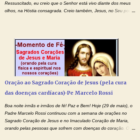
Ressuscitado, eu creio que o Senhor está vivo diante dos meus
olhos, na Hóstia consagrada. Creio também, Jesus, no Seu poder
contra toda espécie de mal, porque o Senhor venceu, pela sua
Morte e Ressurreição, o pecado e a morte. Seu preciosíssimo
Sangue derramado cruz estpa presente na Hóstia Santa. Eu
creio, Jesus, e clamo que este Sangue seja agora derramado
sobre mim e sobre todos os meus familiares. Eu peço, Senhor
Jesus, que, pelo poder libertador e salvítico deste Sangue,
possamos nos livrar de toda opressão diabólica que possa estar
prejudicando a nossa família. Peço também que atenda, em
especial, este pedido que agora faço na Sua presença:
Oração ao Sagrado Coração de Jesus (pela cura
(apresente aqui o seu pedido...) Eu, desde já, agradeço de
das doenças cardíacas)-Pe Marcelo Rossi
coração, confiante que o Senhor me atenderá. Eu louvo o Pai por
ter nos dado o Senhor, Jesus, como presente de Páscoa. eu
Boa noite irmãs e irmãos de fé! Paz e Bem! Hoje (29 de maio), o
agradeço de coração ao Espíri...
Padre Marcelo Rossi continuou com a semana de orações no
Sagrado Coração de Jesus e no Imaculado Coração de Maria,
orando pelas pessoas que sofrem com doenças do coração. O
Padre rezou a Oração ao Sagrado Coração de Jesus e colocou