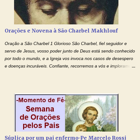
ajudando-me e eu me esforçarei para imitar tuas virtudes.
Glória… Amável protetor meu, o estudo geralmente é difícil, duro
e entediante para mim. Tu podes deixar tudo isso mais fácil e
agradável. Espera somente meu chamado. Eu te prometo um
Orações e Novena à São Charbel Makhlouf
esforço maior em meus estudos e uma vida mais digna de tua
santidade. Glória… Deus, que quiseste atrair tudo a teu unigênito
Oração a São Charbel 1 Glorioso São Charbel, fiel seguidor e
Filho, que foi crucificado, permite que, pelos méritos e exemplos
servo de Jesus, vosso poder junto de Deus está sendo conhecido
de te...
por todo o mundo, e a Igreja vos invoca nos casos de desespero
e doenças incuráveis. Confiante, recorremos a vós e imploramos
o vosso auxílio no transe difícil em que nos encontramos.
Concedei-nos a graça, juntamente com todas as que
necessitamos, dando-nos saúde para o corpo e para a alma.
Queremos sempre lembrar-nos deste favor, da vossa intercessão
e invocar-vos como nosso patrono, para maior glória de Deus e o
bem de nossas almas. São Charbel! Rogai por Nós e por todos
aqueles que invocam o vosso nome e auxílio. Amén. Oração 2 Ó
Deus, admirável em Vossos Santos, Vós que inspirastes a São
Charbel seguir o caminho da perfeição, lhe concedestes a graça
Súplica por um pai enfermo-Pe Marcelo Rossi