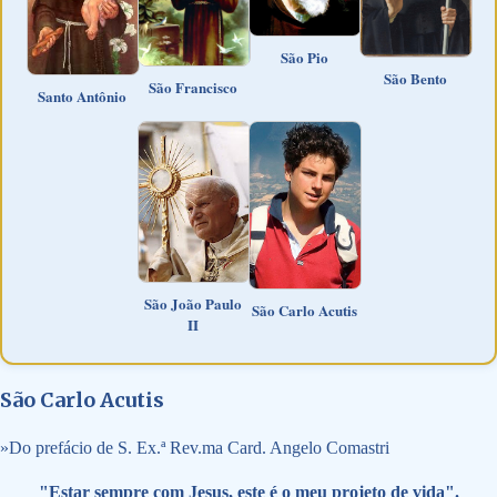
São Pio
São Bento
São Francisco
Santo Antônio
São João Paulo
São Carlo Acutis
II
São Carlo Acutis
»
Do prefácio de S. Ex.ª Rev.ma Card. Angelo Comastri
"Estar sempre com Jesus, este é o meu projeto de vida".