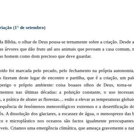
iação (1° de setembro)
da Bíblia, o olhar de Deus pousa-se ternamente sobre a criação. Desde a
e as árvores que dão fruto até aos animais que povoam a casa comum, 
o ao homem como dom precioso que deve guardar.
ido foi marcada pelo pecado, pelo fechamento na própria autonomia,
s fizeram deste lugar de encontro e partilha, que é a criação, um pa
perigo o próprio ambiente: coisa boaaos olhos de Deus, torna-se 
entou nas últimas décadas: a poluição constante, o uso incessan
, a prática de abater as florestas… estão a elevar as temperaturas globai
requência de fenómenos meteorológicos extremos e a desertificação d
ós. A dissolução dos glaciares, a escassez de água, o menosprezo das 
ico e microplástico nos oceanos são factos igualmente preocupantes
áveis. Criamos uma emergência climática, que ameaça gravemente a na