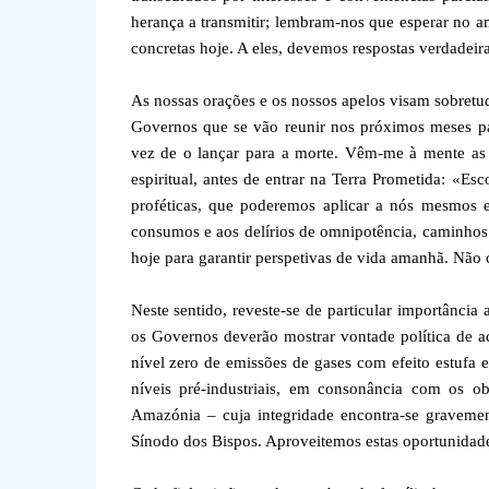
herança a transmitir; lembram-nos que esperar no 
concretas hoje. A eles, devemos respostas verdadeiras
As nossas orações e os nossos apelos visam sobretudo
Governos que se vão reunir nos próximos meses par
vez de o lançar para a morte. Vêm-me à mente as
espiritual, antes de entrar na Terra Prometida: «Es
proféticas, que poderemos aplicar a nós mesmos 
consumos e aos delírios de omnipotência, caminhos 
hoje para garantir perspetivas de vida amanhã. Não 
Neste sentido, reveste-se de particular importânci
os Governos deverão mostrar vontade política de ac
nível zero de emissões de gases com efeito estufa
níveis pré-industriais, em consonância com os o
Amazónia – cuja integridade encontra-se graveme
Sínodo dos Bispos. Aproveitemos estas oportunidade