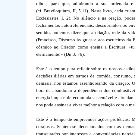
olhos, para que, admirando a sua ordenada e 
(cf. Breviloquium, II, 5.11). Neste livro, cada cr
Ecclesiastes, I, 2). No silêncio e na oração, pod
fechamentos autorreferenciais, descobrindo-nos envo
sentido, podemos dizer que a criação, rede da vid
(Francisco, Discurso às guias e aos escuteiros da
cósmico ao Criador, como ensina a Escritura: «t
eternamente!» (Dn 3, 76).
Este é o tempo para refletir sobre os nossos estil
decisões diárias em termos de comida, consumo, d
demasia, nos estamos assenhoreando da criação. Op
hora de abandonar a dependência dos combustíveis
energia limpa e de economia sustentável e circular
nos pode ensinar a viver melhor a relação com o me
Este é o tempo de empreender ações proféticas. M
corajosas. Sentem-se dececionados com as dema
transcurados por interesses e conveniências parci