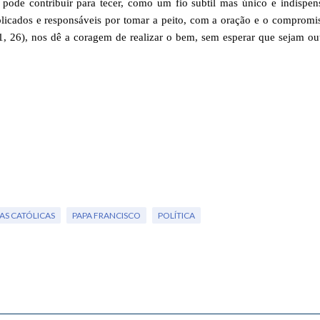
pode contribuir para tecer, como um fio subtil mas único e indispen
plicados e responsáveis por tomar a peito, com a oração e o compromi
1, 26), nos dê a coragem de realizar o bem, sem esperar que sejam ou
AS CATÓLICAS
PAPA FRANCISCO
POLÍTICA