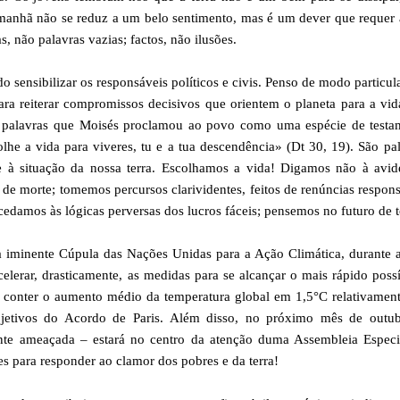
amanhã não se reduz a um belo sentimento, mas é um dever que requer
, não palavras vazias; factos, não ilusões.
 sensibilizar os responsáveis políticos e civis. Penso de modo particul
a reiterar compromissos decisivos que orientem o planeta para a vi
 palavras que Moisés proclamou ao povo como uma espécie de testa
colhe a vida para viveres, tu e a tua descendência» (Dt 30, 19). São pa
e à situação da nossa terra. Escolhamos a vida! Digamos não à avid
de morte; tomemos percursos clarividentes, feitos de renúncias respon
cedamos às lógicas perversas dos lucros fáceis; pensemos no futuro de 
a a iminente Cúpula das Nações Unidas para a Ação Climática, durante 
elerar, drasticamente, as medidas para se alcançar o mais rápido poss
 e conter o aumento médio da temperatura global em 1,5°C relativamen
bjetivos do Acordo de Paris. Além disso, no próximo mês de outub
nte ameaçada – estará no centro da atenção duma Assembleia Especi
s para responder ao clamor dos pobres e da terra!