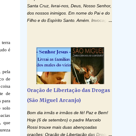
Santa Cruz, livrai-nos, Deus, Nosso Senhor,
dos nossos inimigos. Em nome do Pai e do
Filho e do Espírito Santo. Amém. Invocação
ao Espírito Santo: Vinde Espírito Santo,
enchei os corações dos vossos fiéis e
acendei neles o fogo do vosso amor. Enviai
 terra
o vosso Espírito e tudo será criado. E
tudo é
renovareis a face da terra. Oremos: Ó
Deus, que instruístes os corações dos
vossos fiéis com a luz do Espírito Santo,
 pela
fazei que apreciemos retamente todas as
lco de
coisas segundo o mesmo Espírito e
coisa
Oração de Libertação das Drogas
gozemos sempre da sua consolação. Por
te de
(São Miguel Arcanjo)
Cristo, Senhor Nosso. Amém. Creio: Creio
s para
em Deus Pai Todo-Poderoso, Criador do
o solo
Bom dia irmãs e irmãos de fé! Paz e Bem!
céu e da terra; e em Jesus Cristo, seu único
bacias
Hoje (6 de setembro) o padre Marcelo
Filho, nosso Senhor; que foi concebido pelo
, que
Rossi trouxe mais duas abençoadas
poder do Espí­rito Santo; nasceu da Virgem
tureza
orações: Oração de Libertação das Drogas