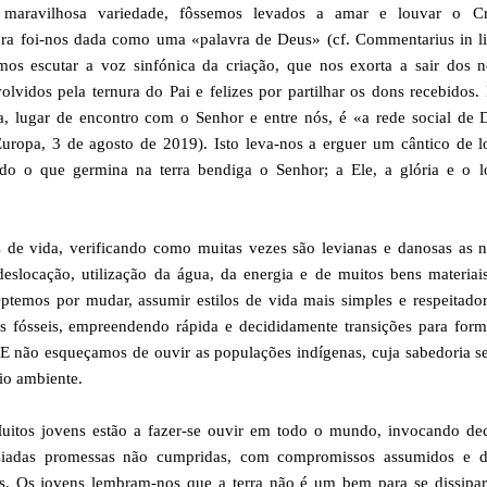
maravilhosa variedade, fôssemos levados a amar e louvar o Cr
iatura foi-nos dada como uma «palavra de Deus» (cf. Commentarius in 
emos escutar a voz sinfónica da criação, que nos exorta a sair dos 
lvidos pela ternura do Pai e felizes por partilhar os dons recebidos.
a, lugar de encontro com o Senhor e entre nós, é «a rede social de
 Europa, 3 de agosto de 2019). Isto leva-nos a erguer um cântico de 
udo o que germina na terra bendiga o Senhor; a Ele, a glória e o l
os de vida, verificando como muitas vezes são levianas e danosas as 
eslocação, utilização da água, da energia e de muitos bens materiai
temos por mudar, assumir estilos de vida mais simples e respeitado
 fósseis, empreendendo rápida e decididamente transições para form
. E não esqueçamos de ouvir as populações indígenas, cuja sabedoria s
io ambiente.
uitos jovens estão a fazer-se ouvir em todo o mundo, invocando dec
siadas promessas não cumpridas, com compromissos assumidos e d
ais. Os jovens lembram-nos que a terra não é um bem para se dissipa