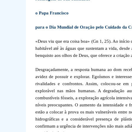
o Papa Francisco
para o Dia Mundial de Oração pelo Cuidado da Cr
«Deus viu que era coisa boa» (Gn 1, 25). Ao início 
habitável até às águas que sustentam a vida, desd
benquisto aos olhos de Deus, que oferece a criaçã
Desgraçadamente, a resposta humana ao dom receb
avidez de possuir e explorar. Egoísmos e interesse
rivalidades e confrontos. Assim, colocou-se em 
explorável nas mãos humanas. A degradação aum
combustíveis fósseis, a exploração agrícola intensiva
níveis preocupantes. O aumento da intensidade e f
estão a colocar à prova os mais vulneráveis entre n
hidrográficas e a considerável presença de plást
confirmam a urgência de intervenções não mais adi