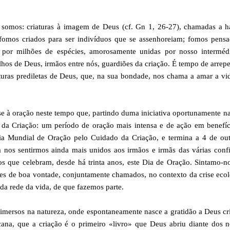
 somos: criaturas à imagem de Deus (cf. Gn 1, 26-27), chamadas a ha
mos criados para ser indivíduos que se assenhoreiam; fomos pensa
 por milhões de espécies, amorosamente unidas por nosso interméd
ilhos de Deus, irmãos entre nós, guardiões da criação. É tempo de arrep
iaturas prediletas de Deus, que, na sua bondade, nos chama a amar a vi
se à oração neste tempo que, partindo duma iniciativa oportunamente n
 Criação: um período de oração mais intensa e de ação em benefíc
a Mundial de Oração pelo Cuidado da Criação, e termina a 4 de out
 nos sentirmos ainda mais unidos aos irmãos e irmãs das várias conf
xos que celebram, desde há trinta anos, este Dia de Oração. Sintamo-
s de boa vontade, conjuntamente chamados, no contexto da crise ecol
da rede da vida, de que fazemos parte.
 imersos na natureza, onde espontaneamente nasce a gratidão a Deus cr
cana, que a criação é o primeiro «livro» que Deus abriu diante dos 