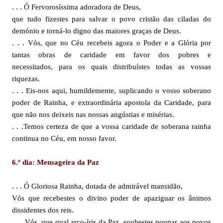
. . . Ó Fervorosíssima adoradora de Deus,
que tudo fizestes para salvar o povo cristão das ciladas do
demónio e torná-lo digno das maiores graças de Deus.
. . . Vós, que no Céu recebeis agora o Poder e a Glória por
tantas obras de caridade em favor dos pobres e
necessitados, para os quais distribuístes todas as vossas
riquezas.
. . . Eis-nos aqui, humildemente, suplicando o vosso soberano
poder de Rainha, e extraordinária apostola da Caridade, para
que não nos deixeis nas nossas angústias e misérias.
. . .Temos certeza de que a vossa caridade de soberana rainha
continua no Céu, em nosso favor.
6.º dia: Mensageira da Paz
. . . Ó Gloriosa Rainha, dotada de admirável mansidão,
Vós que recebestes o divino poder de apaziguar os ânimos
dissidentes dos reis.
. . . Vós, que qual arco-íris da Paz, soubestes poupar aos povos