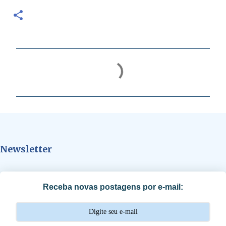
C
o
m
e
n
t
Newsletter
á
r
i
Receba novas postagens por e-mail:
o
s