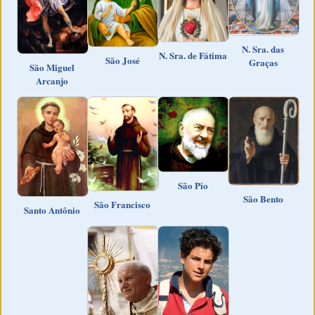
N. Sra. das
N. Sra. de Fátima
São José
Graças
São Miguel
Arcanjo
São Pio
São Bento
São Francisco
Santo Antônio