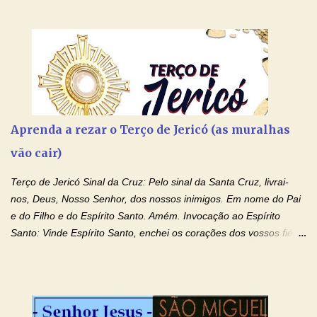
Aprenda a rezar o Terço de Jericó (as muralhas
vão cair)
Terço de Jericó Sinal da Cruz: Pelo sinal da Santa Cruz, livrai-
nos, Deus, Nosso Senhor, dos nossos inimigos. Em nome do Pai
e do Filho e do Espírito Santo. Amém. Invocação ao Espírito
Santo: Vinde Espírito Santo, enchei os corações dos vossos fiéis
e acendei neles o fogo do vosso amor. Enviai o vosso Espírito e
tudo será criado. E renovareis a face da terra. Oremos: Ó Deus,
que instruístes os corações dos vossos fiéis com a luz do Espírito
Santo, fazei que apreciemos retamente todas as coisas segundo