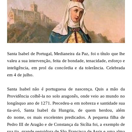
Santa Isabel de Portugal, Medianeira da Paz, foi o título que lhe
valeu a sua intervenção, feita de bondade, tenacidade, esforço e
inteligência, em prol da concórdia e da tolerância. Celebrada
em 4 de julho.
Santa Isabel não é portuguesa de nascença. Quis a mão da
Providência colhê-la no solo aragonês, onde veio ao mundo no
longínquo ano de 1271. Precedeu-a em nobreza e santidade sua
tia-avó, Santa Isabel da Hungria, de quem herdou, além
do nome, os mais excelentes predicados. A pequena filha de
Pedro III de Aragão e de Constança da Sicília foi, a exemplo de
sua tia, grande seguidora de São Francisco de Assis e uma alma