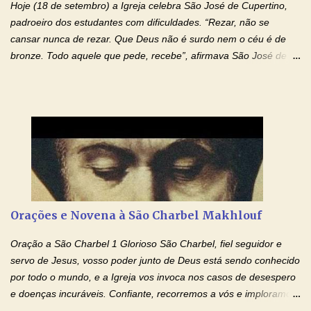
Hoje (18 de setembro) a Igreja celebra São José de Cupertino,
filhos. Mas isso não é o c...
padroeiro dos estudantes com dificuldades. “Rezar, não se
cansar nunca de rezar. Que Deus não é surdo nem o céu é de
bronze. Todo aquele que pede, recebe”, afirmava São José de
Cupertino, o franciscano que não era bom nos estudos, mas que
se tornou padroeiro dos estudantes. [a] 1 - Oração São José de
Cupertino Querido São José de Cupertino, purifica o meu
coração, transforma-o e o faz semelhante ao teu. Infunde em
mim o teu fervor, a tua sabedoria e a tua fé. Mostra tua bondade,
ajudando-me e eu me esforçarei para imitar tuas virtudes.
Glória… Amável protetor meu, o estudo geralmente é difícil, duro
e entediante para mim. Tu podes deixar tudo isso mais fácil e
agradável. Espera somente meu chamado. Eu te prometo um
Orações e Novena à São Charbel Makhlouf
esforço maior em meus estudos e uma vida mais digna de tua
santidade. Glória… Deus, que quiseste atrair tudo a teu unigênito
Oração a São Charbel 1 Glorioso São Charbel, fiel seguidor e
Filho, que foi crucificado, permite que, pelos méritos e exemplos
servo de Jesus, vosso poder junto de Deus está sendo conhecido
de te...
por todo o mundo, e a Igreja vos invoca nos casos de desespero
e doenças incuráveis. Confiante, recorremos a vós e imploramos
o vosso auxílio no transe difícil em que nos encontramos.