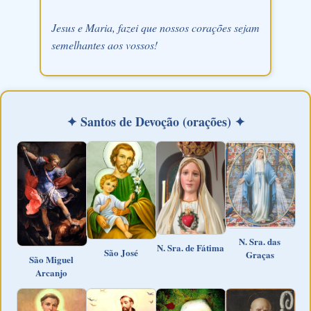
Jesus e Maria, fazei que nossos corações sejam
semelhantes aos vossos!
✦ Santos de Devoção (orações) ✦
N. Sra. das
N. Sra. de Fátima
São José
Graças
São Miguel
Arcanjo