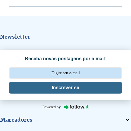
m
e
n
t
Newsletter
á
r
i
Receba novas postagens por e-mail:
o
s
Inscrever-se
Powered by
Marcadores