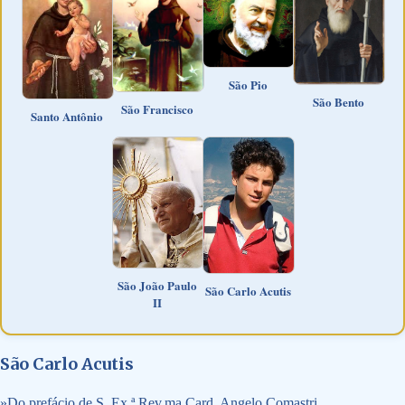
São Pio
São Bento
São Francisco
Santo Antônio
São João Paulo
São Carlo Acutis
II
São Carlo Acutis
»
Do prefácio de S. Ex.ª Rev.ma Card. Angelo Comastri