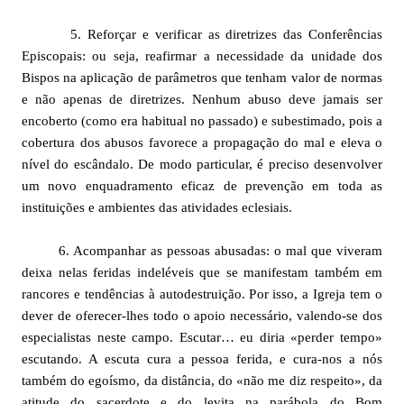
5. Reforçar e verificar as diretrizes das Conferências
Episcopais: ou seja, reafirmar a necessidade da unidade dos
Bispos na aplicação de parâmetros que tenham valor de normas
e não apenas de diretrizes. Nenhum abuso deve jamais ser
encoberto (como era habitual no passado) e subestimado, pois a
cobertura dos abusos favorece a propagação do mal e eleva o
nível do escândalo. De modo particular, é preciso desenvolver
um novo enquadramento eficaz de prevenção em toda as
instituições e ambientes das atividades eclesiais.
6. Acompanhar as pessoas abusadas: o mal que viveram
deixa nelas feridas indeléveis que se manifestam também em
rancores e tendências à autodestruição. Por isso, a Igreja tem o
dever de oferecer-lhes todo o apoio necessário, valendo-se dos
especialistas neste campo. Escutar… eu diria «perder tempo»
escutando. A escuta cura a pessoa ferida, e cura-nos a nós
também do egoísmo, da distância, do «não me diz respeito», da
atitude do sacerdote e do levita na parábola do Bom