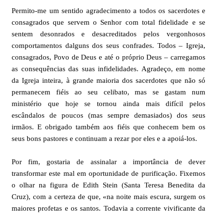
Permito-me um sentido agradecimento a todos os sacerdotes e
consagrados que servem o Senhor com total fidelidade e se
sentem desonrados e desacreditados pelos vergonhosos
comportamentos dalguns dos seus confrades. Todos – Igreja,
consagrados, Povo de Deus e até o próprio Deus – carregamos
as consequências das suas infidelidades. Agradeço, em nome
da Igreja inteira, à grande maioria dos sacerdotes que não só
permanecem fiéis ao seu celibato, mas se gastam num
ministério que hoje se tornou ainda mais difícil pelos
escândalos de poucos (mas sempre demasiados) dos seus
irmãos. E obrigado também aos fiéis que conhecem bem os
seus bons pastores e continuam a rezar por eles e a apoiá-los.
Por fim, gostaria de assinalar a importância de dever
transformar este mal em oportunidade de purificação. Fixemos
o olhar na figura de Edith Stein (Santa Teresa Benedita da
Cruz), com a certeza de que, «na noite mais escura, surgem os
maiores profetas e os santos. Todavia a corrente vivificante da