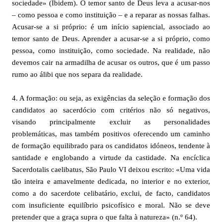
sociedade» (Ibidem). O temor santo de Deus leva a acusar-nos
– como pessoa e como instituição – e a reparar as nossas falhas.
Acusar-se a si próprio: é um início sapiencial, associado ao
temor santo de Deus. Aprender a acusar-se a si próprio, como
pessoa, como instituição, como sociedade. Na realidade, não
devemos cair na armadilha de acusar os outros, que é um passo
rumo ao álibi que nos separa da realidade.
4. A formação: ou seja, as exigências da seleção e formação dos
candidatos ao sacerdócio com critérios não só negativos,
visando principalmente excluir as personalidades
problemáticas, mas também positivos oferecendo um caminho
de formação equilibrado para os candidatos idóneos, tendente à
santidade e englobando a virtude da castidade. Na encíclica
Sacerdotalis caelibatus, São Paulo VI deixou escrito: «Uma vida
tão inteira e amavelmente dedicada, no interior e no exterior,
como a do sacerdote celibatário, exclui, de facto, candidatos
com insuficiente equilíbrio psicofísico e moral. Não se deve
pretender que a graça supra o que falta à natureza» (n.º 64).