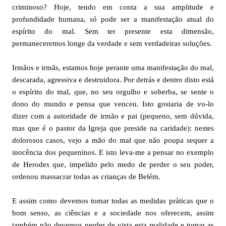
criminoso? Hoje, tendo em conta a sua amplitude e
profundidade humana, só pode ser a manifestação atual do
espírito do mal. Sem ter presente esta dimensão,
permaneceremos longe da verdade e sem verdadeiras soluções.
Irmãos e irmãs, estamos hoje perante uma manifestação do mal,
descarada, agressiva e destruidora. Por detrás e dentro disto está
o espírito do mal, que, no seu orgulho e soberba, se sente o
dono do mundo e pensa que venceu. Isto gostaria de vo-lo
dizer com a autoridade de irmão e pai (pequeno, sem dúvida,
mas que é o pastor da Igreja que preside na caridade): nestes
dolorosos casos, vejo a mão do mal que não poupa sequer a
inocência dos pequeninos. E isto leva-me a pensar no exemplo
de Herodes que, impelido pelo medo de perder o seu poder,
ordenou massacrar todas as crianças de Belém.
E assim como devemos tomar todas as medidas práticas que o
bom senso, as ciências e a sociedade nos oferecem, assim
também não devemos perder de vista esta realidade e tomar as