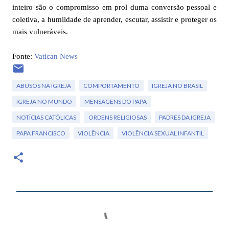
inteiro são o compromisso em prol duma conversão pessoal e
coletiva, a humildade de aprender, escutar, assistir e proteger os
mais vulneráveis.
Fonte:
Vatican News
ABUSOS NA IGREJA
COMPORTAMENTO
IGREJA NO BRASIL
IGREJA NO MUNDO
MENSAGENS DO PAPA
NOTÍCIAS CATÓLICAS
ORDENS RELIGIOSAS
PADRES DA IGREJA
PAPA FRANCISCO
VIOLÊNCIA
VIOLÊNCIA SEXUAL INFANTIL
C
o