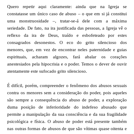
Quero repetir aqui claramente: ainda que na Igreja se
constatasse um único caso de abuso – o que em si já constitui
uma monstruosidade –, tratar-se-á dele com a máxima
seriedade. De fato, na ira justificada das pessoas, a Igreja vê o
reflexo da ira de Deus, traído e esbofeteado por estes
consagrados desonestos. O eco do grito silencioso dos
menores, que, em vez de encontrar neles paternidade e guias
espirituais, acharam algozes, fará abalar os corações
anestesiados pela hipocrisia e o poder. Temos o dever de ouvir
atentamente este sufocado grito silencioso.
É difícil, porém, compreender o fenômeno dos abusos sexuais
contra os menores sem a consideração do poder, pois aqueles
são sempre a consequência do abuso de poder, a exploração
duma posição de inferioridade do indefeso abusado que
permite a manipulação da sua consciência e da sua fragilidade
psicológica e física. O abuso de poder está presente também
nas outras formas de abusos de que são vítimas quase oitenta e