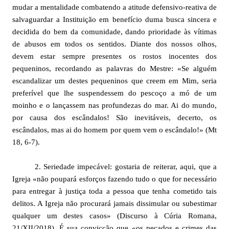
mudar a mentalidade combatendo a atitude defensivo-reativa de
salvaguardar a Instituição em benefício duma busca sincera e
decidida do bem da comunidade, dando prioridade às vítimas
de abusos em todos os sentidos. Diante dos nossos olhos,
devem estar sempre presentes os rostos inocentes dos
pequeninos, recordando as palavras do Mestre: «Se alguém
escandalizar um destes pequeninos que creem em Mim, seria
preferível que lhe suspendessem do pescoço a mó de um
moinho e o lançassem nas profundezas do mar. Ai do mundo,
por causa dos escândalos! São inevitáveis, decerto, os
escândalos, mas ai do homem por quem vem o escândalo!» (Mt
18, 6-7).
2. Seriedade impecável: gostaria de reiterar, aqui, que a
Igreja «não poupará esforços fazendo tudo o que for necessário
para entregar à justiça toda a pessoa que tenha cometido tais
delitos. A Igreja não procurará jamais dissimular ou subestimar
qualquer um destes casos» (Discurso à Cúria Romana,
21/XII/2018). É sua convicção que «os pecados e crimes das