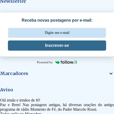
Newsletter
á
r
i
Receba novas postagens por e-mail:
o
s
Inscrever-se
Powered by
Marcadores
Aviso
Olá irmãs e irmãos de fé!
Paz e Bem! Nas postagens antigas, há diversas orações do antigo
programa de rádio Momento de Fé, do Padre Marcelo Rossi.
Todas estão no Marcador: