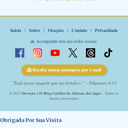
de Nossa Senhora. Adriana-Devoção e Fé Mensagem do Padre
Marcelo Rossi por E-mail: Amados!! Nesta quarta feira, orando
com o pod...
Início
Sobre
Orações
Contato
Privacidade
|
|
|
|
🙏 Acompanhe-nos nas redes sociais:
📩 Receba nossas postagens por e-mail
"Tudo posso naquele que me fortalece." – Filipenses 4:13
Devoção e Fé Blog Católico by Adriana dos Anjos
© 2025
– Todos os
direitos reservados.
Obrigada Por Sua Visita