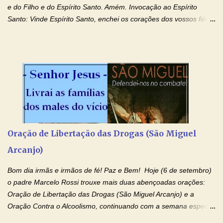
e do Filho e do Espírito Santo. Amém. Invocação ao Espírito
Santo: Vinde Espírito Santo, enchei os corações dos vossos fiéis
e acendei neles o fogo do vosso amor. Enviai o vosso Espírito e
tudo será criado. E renovareis a face da terra. Oremos: Ó Deus,
que instruístes os corações dos vossos fiéis com a luz do Espírito
Santo, fazei que apreciemos retamente todas as coisas segundo
o mesmo Espírito e gozemos sempre da sua consolação. Por
Cristo, Senhor Nosso. Amém. Creio: Creio em Deus Pai Todo-
Poderoso, Criador do céu e da terra; e em Jesus Cristo, seu
único Filho, nosso Senhor; que foi concebido pelo poder do Espí­
rito Santo; nasceu da Virgem Maria, padeceu sob Pôncio Pilatos,
Oração de Libertação das Drogas (São Miguel
foi crucificado, morto e sepultado. Desceu à mansão dos mortos;
Arcanjo)
ressuscitou ao terceiro dia; subiu aos céus, está sentado à direita
de Deus Pai todo-poderoso, donde há de vir a julgar os v...
Bom dia irmãs e irmãos de fé! Paz e Bem! Hoje (6 de setembro)
o padre Marcelo Rossi trouxe mais duas abençoadas orações:
Oração de Libertação das Drogas (São Miguel Arcanjo) e a
Oração Contra o Alcoolismo, continuando com a semana especial
de orações para cura dos vícios. Todos são capazes de se