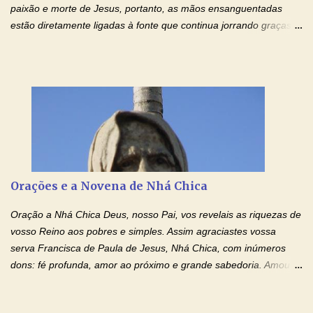
paixão e morte de Jesus, portanto, as mãos ensanguentadas
estão diretamente ligadas à fonte que continua jorrando graças
sobre graças. Oração para Pedir o Poder das Mãos
Ensanguentadas de Jesus (cura física e espiritual) "Cura-me,
Senhor Jesus! Jesus, coloca Tuas Mãos benditas,
ensanguentadas, chagadas e abertas, sobre mim, neste
momento. Sinto-me completamente sem forças para prosseguir,
carregando as minhas cruzes. Preciso que a força e o poder de
Tuas Mãos, que suportaram a mais profunda dor ao serem
pregadas na Cruz, reergam-me e curem-me agora. Jesus, não
peço somente por mim, mas também por todos aqueles que mais
Orações e a Novena de Nhá Chica
amo. Nós precisamos desesperadamente de cura física e
espiritual, através do toque consolador de tuas Mãos
Oração a Nhá Chica Deus, nosso Pai, vos revelais as riquezas de
ensanguentadas e infinitamente poderosas. Eu reconheço,
vosso Reino aos pobres e simples. Assim agraciastes vossa
apesar de toda a minha limitação e da infinidade dos meus ...
serva Francisca de Paula de Jesus, Nhá Chica, com inúmeros
dons: fé profunda, amor ao próximo e grande sabedoria. Amou a
Igreja e manteve uma terna devoção à Imaculada Conceição. Por
sua intercessão, concedei-nos a graça de que precisamos….. E