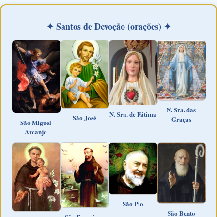
✦ Santos de Devoção (orações) ✦
N. Sra. das
N. Sra. de Fátima
São José
Graças
São Miguel
Arcanjo
São Pio
São Bento
São Francisco