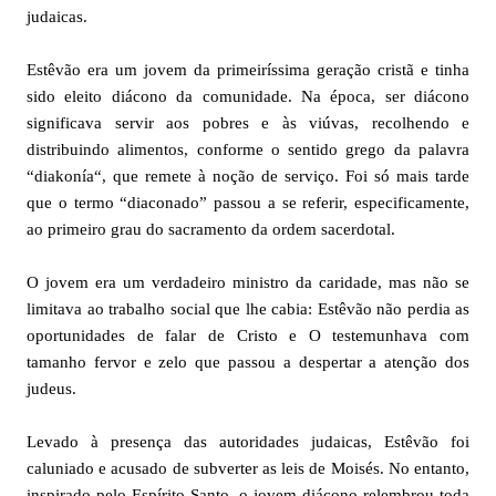
judaicas.
Estêvão era um jovem da primeiríssima geração cristã e tinha
sido eleito diácono da comunidade. Na época, ser diácono
significava servir aos pobres e às viúvas, recolhendo e
distribuindo alimentos, conforme o sentido grego da palavra
“diakonía“, que remete à noção de serviço. Foi só mais tarde
que o termo “diaconado” passou a se referir, especificamente,
ao primeiro grau do sacramento da ordem sacerdotal.
O jovem era um verdadeiro ministro da caridade, mas não se
limitava ao trabalho social que lhe cabia: Estêvão não perdia as
oportunidades de falar de Cristo e O testemunhava com
tamanho fervor e zelo que passou a despertar a atenção dos
judeus.
Levado à presença das autoridades judaicas, Estêvão foi
caluniado e acusado de subverter as leis de Moisés. No entanto,
inspirado pelo Espírito Santo, o jovem diácono relembrou toda