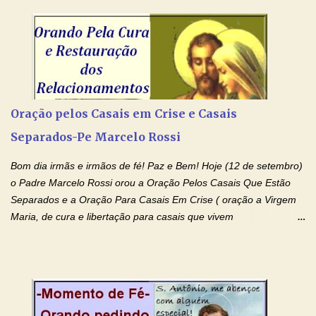
dai-nos a alegria de vê-la elevada à honra dos altares. Por nosso
Senhor Jesus Cristo, vosso Filho, na unidade do Espírito Santo.
Amém. Novena a Nhá Chica (Oração para obter os favores
celestiais através da intercessão da Serva de Deus Nhá Chica)
(Rezar durante nove dias seguidos ou intercalados) Nhá Chica,
recorro a vós como intercessora entre a Bondade Divina e as
necessidades humanas. Peço-vos, como favor espiritual, que
Oração pelos Casais em Crise e Casais
entregueis nas mãos do Santíssimo o meu pedido urgente (Fazer
Separados-Pe Marcelo Rossi
o pedido). Acolhei, Nhá Chica, no vosso coração bondoso as
minhas necessidades e amparai-me nesta oração (Fazer o ...
Bom dia irmãs e irmãos de fé! Paz e Bem! Hoje (12 de setembro)
o Padre Marcelo Rossi orou a Oração Pelos Casais Que Estão
Separados e a Oração Para Casais Em Crise ( oração a Virgem
Maria, de cura e libertação para casais que vivem
relacionamentos conturbados, não conseguem firmar namoro,
noivado e tem dificuldade em encontrar o seu marido, a sua
esposa) . O padre continua com a semana especial de orações
no programa de rádio Momento de Fé, pela cura dos
relacionamentos. Seu relacionamento está doente? Você está