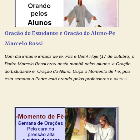
Devoção e Fé Clique para acessar: Facebook Padre Marcelo
Rossi Site Padre Marcelo Rossi (para ouvir o Momento de Fé)
Tocai, Cura! E Restaura! "Jesus, no poder de Seu Nome, peço
agora que as águas do meu batismo fluam para trás através das
Oração do Estudante e Oração do Aluno-Pe
gerações, através de todas as raízes da minha árvore
Marcelo Rossi
genealógica. Que o Sangue de Jesus, purificador e vivificante,
flua através de todas as gerações: primeira...
Bom dia irmãs e irmãos de fé. Paz e Bem! Hoje (17 de outubro) o
Padre Marcelo Rossi orou nesta manhã pelos alunos, a Oração
do Estudante e Oração do Aluno. Ouça o Momento de Fé, pois
esta semana o Padre está orando pelos professores e alunos.
Você que está em semana de provas, que está estudando para
concursos, vestibulares, para o Enem; além de estudar, se
prepare também orando para permancer tranquilo, pronto
intelectualmente e espiritualmente para o dia da prova. Confie no
amor Ágape de Jesus e no amor materno de Nossa Senhora.
Fique com a paz de Jesus e o amor de Maria! Adriana-Devoção e
Fé Oração do Estudante I Senhor, eu sou estudante, e por sinal,
inteligente. Prova isto é o fato de eu estar aqui, conversando com