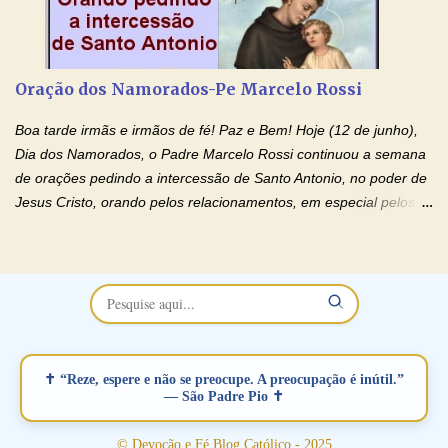
sofrendo? Então ouça o Momento de Fé e entre nesta corrente
de orações abençoadas, d eixe o Amor Ágape de Jesus curar e
restaurar você e seu relacionamento. Adriana-Devoção e Fé
Oração Pelos Casais Que Estão Separados Casais que estão
Oração dos Namorados-Pe Marcelo Rossi
separados, devido ao envolvimento de outras pessoas no
relacionamento e que minaram, espiritualmente, a relação do
Boa tarde irmãs e irmãos de fé! Paz e Bem! Hoje (12 de junho),
casal. Vamos orar (coloque o seu esposo ou esposa diante de
Dia dos Namorados, o Padre Marcelo Rossi continuou a semana
Deus). "Senhor Jesus, restaura os laços ...
de orações pedindo a intercessão de Santo Antonio, no poder de
Jesus Cristo, orando pelos relacionamentos, em especial pelos
namorados . O Padre rezou a Oração dos Namorados e colocou
no Facebook a mesma oração em formato de papiro e cin co
maravilhosos cartões que coloquei aqui para vocês. Não perca
esta abençoada semana no Momento de Fé do Padre Marcelo,
vamos juntos formar esta forte corrente de orações. Você que
está sonhando em encontrar um companheiro(a), um amor
verdadeiro, ou que está com problemas no relacionamento
✝ “Reze, espere e não se preocupe. A preocupação é inútil.”
amoroso, creia na poderosa intercessão deste santo amigo:
— São Padre Pio ✝
Santo Antonio! Tenha fé, não desista, pois ele intercede por nós
junto a Jesus! Fique no Amor Ágape de Jesus e no Amor Materno
© Devoção e Fé Blog Católico - 2025