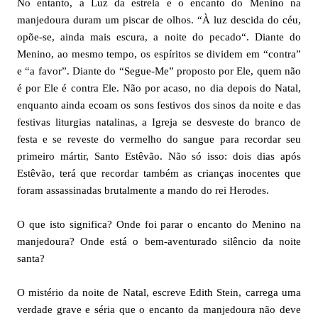
No entanto, a Luz da estrela e o encanto do Menino na
manjedoura duram um piscar de olhos. “À luz descida do céu,
opõe-se, ainda mais escura, a noite do pecado“. Diante do
Menino, ao mesmo tempo, os espíritos se dividem em “contra”
e “a favor”. Diante do “Segue-Me” proposto por Ele, quem não
é por Ele é contra Ele. Não por acaso, no dia depois do Natal,
enquanto ainda ecoam os sons festivos dos sinos da noite e das
festivas liturgias natalinas, a Igreja se desveste do branco de
festa e se reveste do vermelho do sangue para recordar seu
primeiro mártir, Santo Estêvão. Não só isso: dois dias após
Estêvão, terá que recordar também as crianças inocentes que
foram assassinadas brutalmente a mando do rei Herodes.
O que isto significa? Onde foi parar o encanto do Menino na
manjedoura? Onde está o bem-aventurado silêncio da noite
santa?
O mistério da noite de Natal, escreve Edith Stein, carrega uma
verdade grave e séria que o encanto da manjedoura não deve