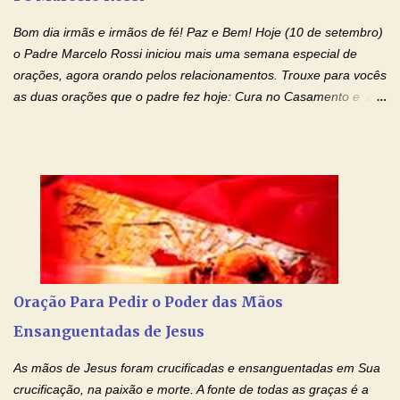
família, deixem de existir. Na Tua graça, Senhor, cortamos todos
Bom dia irmãs e irmãos de fé! Paz e Bem! Hoje (10 de setembro)
os laços...
o Padre Marcelo Rossi iniciou mais uma semana especial de
orações, agora orando pelos relacionamentos. Trouxe para vocês
as duas orações que o padre fez hoje: Cura no Casamento e a
Oração Pela Reconciliação Dos Cônjuges . Se você está
sofrendo em seu relacionamento amoroso, faça alguma coisa por
ele antes de desistir: Ore! Entre nesta corrente diária de orações
com o Momento de Fé. Que Deus abençoe e que todo
relacionamento seja fortalecido e curado no amor Ágape de
Jesus. Adriana-Devoção e Fé Mensagem do Padre Marcelo Rossi
em seu Facebook: Amados, iniciamos uma semana para orar
pelos relacionamentos. Diz a Bíblia sagrada: "O amor é paciente,
o amor é prestativo; não é invejoso, não se ostenta, não se incha
Oração Para Pedir o Poder das Mãos
de orgulho. Nada faz de inconveniente, não procura o seu próprio
Ensanguentadas de Jesus
interesse, não se irrita, não guarda rancor. Não se alegra com a
injustiça, mas regozija-se com a verdade. T...
As mãos de Jesus foram crucificadas e ensanguentadas em Sua
crucificação, na paixão e morte. A fonte de todas as graças é a