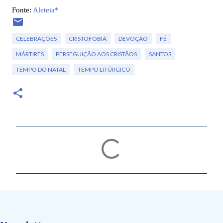
Fonte:
Aleteia*
CELEBRAÇÕES
CRISTOFOBIA
DEVOÇÃO
FÉ
MÁRTIRES
PERSEGUIÇÃO AOS CRISTÃOS
SANTOS
TEMPO DO NATAL
TEMPO LITÚRGICO
C
o
m
e
n
t