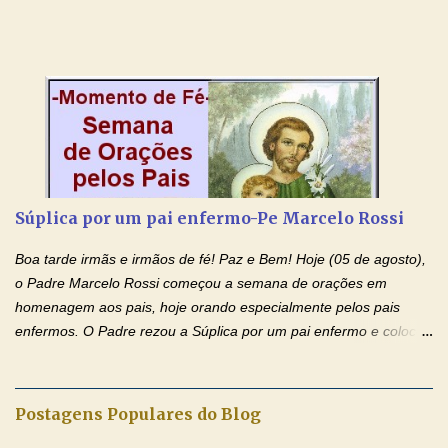
Padre rezou a Oração ao Sagrado Coração de Jesus e colocou
no Facebook a mesma oração em formato de papiro e cin co
maravilhosos cartões que coloquei aqui para vocês. Não perca
esta abençoada semana de orações no programa de rádio
Momento de Fé, vamos juntos formar uma forte corrente de
orações com o Padre Marcelo. Não desista do milagre, da cura;
tenha fé, creia firmemente e ore incessantemente até que o
Kairós aconteça em sua vida. Fique no Amor Ágape de Jesus e
no Amor Materno de Nossa Senhora. Adriana-Devoção e Fé
Súplica por um pai enfermo-Pe Marcelo Rossi
Mensagem do Padre Marcelo Rossi por E-mail: Amados!! Nesta
quarta feira, vamos orar pelas pessoas que sofrem com as
Boa tarde irmãs e irmãos de fé! Paz e Bem! Hoje (05 de agosto),
doenças do coração, NO SAGRADO CORAÇÃO DE JESUS E NO
o Padre Marcelo Rossi começou a semana de orações em
IMACULADO CORAÇÃO DE MAR...
homenagem aos pais, hoje orando especialmente pelos pais
enfermos. O Padre rezou a Súplica por um pai enfermo e colocou
no Facebook a mesma oração em formato de papiro e cin co
maravilhosos cartões que coloquei aqui para vocês. Tenha uma
iluminada semana no Amor Ágape de Jesus e no Amor Materno
Postagens Populares do Blog
de Nossa Senhora. Adriana dos Anjos-Devoção e Fé Mensagem