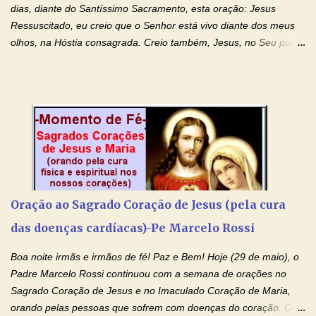
dias, diante do Santíssimo Sacramento, esta oração: Jesus
Ressuscitado, eu creio que o Senhor está vivo diante dos meus
olhos, na Hóstia consagrada. Creio também, Jesus, no Seu poder
contra toda espécie de mal, porque o Senhor venceu, pela sua
Morte e Ressurreição, o pecado e a morte. Seu preciosíssimo
Sangue derramado cruz estpa presente na Hóstia Santa. Eu
creio, Jesus, e clamo que este Sangue seja agora derramado
sobre mim e sobre todos os meus familiares. Eu peço, Senhor
Jesus, que, pelo poder libertador e salvítico deste Sangue,
possamos nos livrar de toda opressão diabólica que possa estar
prejudicando a nossa família. Peço também que atenda, em
especial, este pedido que agora faço na Sua presença:
Oração ao Sagrado Coração de Jesus (pela cura
(apresente aqui o seu pedido...) Eu, desde já, agradeço de
das doenças cardíacas)-Pe Marcelo Rossi
coração, confiante que o Senhor me atenderá. Eu louvo o Pai por
ter nos dado o Senhor, Jesus, como presente de Páscoa. eu
Boa noite irmãs e irmãos de fé! Paz e Bem! Hoje (29 de maio), o
agradeço de coração ao Espíri...
Padre Marcelo Rossi continuou com a semana de orações no
Sagrado Coração de Jesus e no Imaculado Coração de Maria,
orando pelas pessoas que sofrem com doenças do coração. O