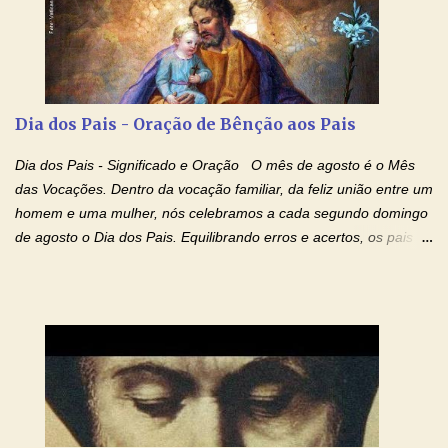
mim o teu fervor, a tua sabedoria e a tua fé. Mostra tua bondade,
ajudando-me e eu me esforçarei para imitar tuas virtudes.
Glória… Amável protetor meu, o estudo geralmente é difícil, duro
e entediante para mim. Tu podes deixar tudo isso mais fácil e
agradável. Espera somente meu chamado. Eu te prometo um
Dia dos Pais - Oração de Bênção aos Pais
esforço maior em meus estudos e uma vida mais digna de tua
santidade. Glória… Deus, que quiseste atrair tudo a teu unigênito
Dia dos Pais - Significado e Oração O mês de agosto é o Mês
Filho, que foi crucificado, permite que, pelos méritos e exemplos
das Vocações. Dentro da vocação familiar, da feliz união entre um
de te...
homem e uma mulher, nós celebramos a cada segundo domingo
de agosto o Dia dos Pais. Equilibrando erros e acertos, os pais
têm um papel importante na formação do caráter e no decorrer
da vida dos filhos. Os pais acompanham seu crescimento, seu
desenvolvimento intelectual e se esforçam para dar aos filhos,
conforto, boa alimentação, educação de qualidade. E, em geral,
procuram orientá-los para que enfrentem o mundo, com suas
alegrias, com seus dissabores. Acompanham-nos em suas
vitórias, em seus fracassos, em suas lutas. É claro que há
exceções, mas essas exceções só confirmam uma regra porque