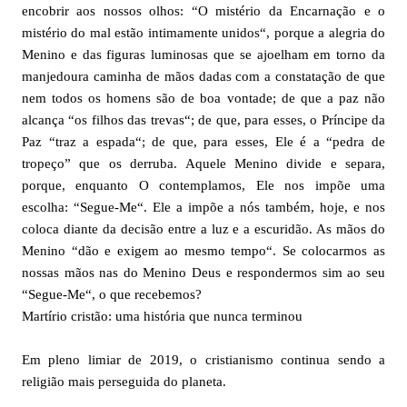
encobrir aos nossos olhos: “O mistério da Encarnação e o
mistério do mal estão intimamente unidos“, porque a alegria do
Menino e das figuras luminosas que se ajoelham em torno da
manjedoura caminha de mãos dadas com a constatação de que
nem todos os homens são de boa vontade; de que a paz não
alcança “os filhos das trevas“; de que, para esses, o Príncipe da
Paz “traz a espada“; de que, para esses, Ele é a “pedra de
tropeço” que os derruba. Aquele Menino divide e separa,
porque, enquanto O contemplamos, Ele nos impõe uma
escolha: “Segue-Me“. Ele a impõe a nós também, hoje, e nos
coloca diante da decisão entre a luz e a escuridão. As mãos do
Menino “dão e exigem ao mesmo tempo“. Se colocarmos as
nossas mãos nas do Menino Deus e respondermos sim ao seu
“Segue-Me“, o que recebemos?
Martírio cristão: uma história que nunca terminou
Em pleno limiar de 2019, o cristianismo continua sendo a
religião mais perseguida do planeta.