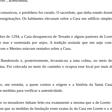
vel”, acrescentou.
omunicou, o presbítero foi curado. O sacerdote, que tinha estado doen
regrinações. Os habitantes elevaram sobre a Casa um edifício simple
ro de 1294, a Casa desapareceu de Tersatto e alguns pastores de Lore
 o mar e sustentada por anjos. A tradição assinala que um anjo com
 com o Menino estavam sentados sobre a Casa.
Banderuola e, posteriormente, levaram-na a uma colina, no meio d
olina. Foi colocada no meio do caminho e ocupou esse local por mais 
o, um eremita, a quem contou a origem e a história da Santa Casa
 medidas para verificar a autenticidade.
que os moradores tinham feito era exatamente a mesma que a de Loreto
am que as medidas da fundação eram exatas às da Casa em Loreto e a r