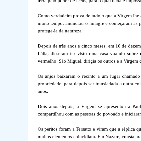
terra pelo poder de Deus, para o qual nada é impossí
Como verdadeira prova de tudo o que a Virgem lhe c
muito tempo, anunciou o milagre e começaram as pe
protege-la da natureza.
Depois de três anos e cinco meses, em 10 de dezemb
Itália, disseram ter visto uma casa voando sobre
vermelho, São Miguel, dirigia os outros e a Virgem
Os anjos baixaram o recinto a um lugar chamado 
propriedade, para depois ser transladada a outra c
anos.
Dois anos depois, a Virgem se apresentou a Paul
compartilhou com as pessoas do povoado e iniciaram
Os peritos foram a Tersatto e viram que a réplica 
muitos elementos coincidiam. Em Nazaré, constatar