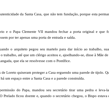
 autenticidade da Santa Casa, que não tem fundação, porque esta perm
rio e o Papa Clemente VII mandou fechar a porta original e que f
assem por ter apenas uma porta de entrada e saída.
ando o arquiteto pegou seu martelo para dar início ao trabalho, su
o trabalho, até que um clérigo aceitou e, ajoelhando-se, disse à Mãe d
angada, que ela se resolvesse com o Pontífice.
as de Loreto quiseram proteger a Casa erguendo uma parede de tijolo. 
, há um espaço entre a Santa Casa e a parede construída.
ermissão do Papa, mandou seu secretário tirar uma pedra e leva-la
O Prelado ficou doente e, quando o secretário chegou, o Bispo estava