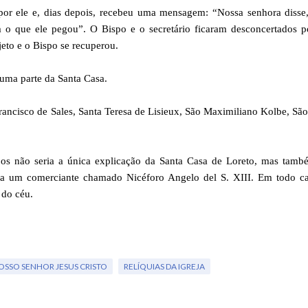
por ele e, dias depois, recebeu uma mensagem: “Nossa senhora disse,
m o que ele pegou”. O Bispo e o secretário ficaram desconcertados p
eto e o Bispo se recuperou.
guma parte da Santa Casa.
ancisco de Sales, Santa Teresa de Lisieux, São Maximiliano Kolbe, Sã
njos não seria a única explicação da Santa Casa de Loreto, mas tam
ia um comerciante chamado Nicéforo Angelo del S. XIII. Em todo ca
 do céu.
OSSO SENHOR JESUS CRISTO
RELÍQUIAS DA IGREJA