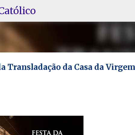
Pular para o conteúdo principal
Católico
 da Transladação da Casa da Virge