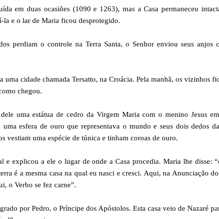
truída em duas ocasiões (1090 e 1263), mas a Casa permaneceu intac
-la e o lar de Maria ficou desprotegido.
dos perdiam o controle na Terra Santa, o Senhor enviou seus anjos 
a uma cidade chamada Tersatto, na Croácia. Pela manhã, os vizinhos f
 como chegou.
 dele uma estátua de cedro da Virgem Maria com o menino Jesus em
 uma esfera de ouro que representava o mundo e seus dois dedos d
s vestiam uma espécie de túnica e tinham coroas de ouro.
l e explicou a ele o lugar de onde a Casa procedia. Maria lhe disse: 
 terra é a mesma casa na qual eu nasci e cresci. Aqui, na Anunciação d
ui, o Verbo se fez carne”.
agrado por Pedro, o Príncipe dos Apóstolos. Esta casa veio de Nazaré pa