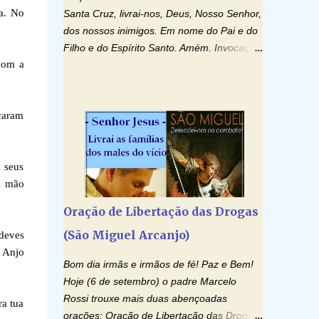
ta. No
Santa Cruz, livrai-nos, Deus, Nosso Senhor,
dos nossos inimigos. Em nome do Pai e do
Filho e do Espírito Santo. Amém. Invocação
com a
ao Espírito Santo: Vinde Espírito Santo,
enchei os corações dos vossos fiéis e
acendei neles o fogo do vosso amor. Enviai
icaram
o vosso Espírito e tudo será criado. E
renovareis a face da terra. Oremos: Ó
Deus, que instruístes os corações dos
 seus
vossos fiéis com a luz do Espírito Santo,
a mão
fazei que apreciemos retamente todas as
coisas segundo o mesmo Espírito e
Oração de Libertação das Drogas
gozemos sempre da sua consolação. Por
(São Miguel Arcanjo)
“deves
Cristo, Senhor Nosso. Amém. Creio: Creio
o Anjo
em Deus Pai Todo-Poderoso, Criador do
Bom dia irmãs e irmãos de fé! Paz e Bem!
céu e da terra; e em Jesus Cristo, seu único
Hoje (6 de setembro) o padre Marcelo
Filho, nosso Senhor; que foi concebido pelo
Rossi trouxe mais duas abençoadas
ra tua
poder do Espí­rito Santo; nasceu da Virgem
orações: Oração de Libertação das Drogas