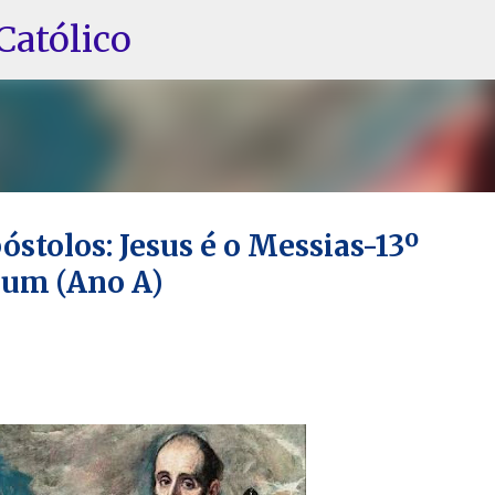
Pular para o conteúdo principal
Católico
óstolos: Jesus é o Messias-13º
um (Ano A)