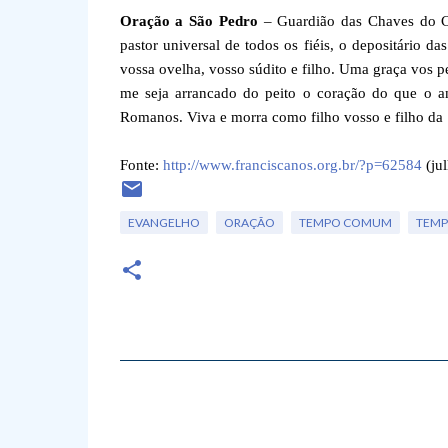
Oração a São Pedro
– Guardião das Chaves do Cé
pastor universal de todos os fiéis, o depositário d
vossa ovelha, vosso súdito e filho. Uma graça vos 
me seja arrancado do peito o coração do que o a
Romanos. Viva e morra como filho vosso e filho da 
Fonte:
http://www.franciscanos.org.br/?p=62584
(ju
EVANGELHO
ORAÇÃO
TEMPO COMUM
TEMP
C
o
m