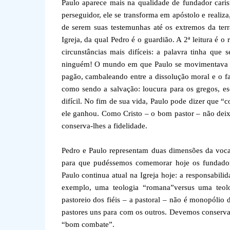
Paulo aparece mais na qualidade de fundador cari
perseguidor, ele se transforma em apóstolo e realiza
de serem suas testemunhas até os extremos da terr
Igreja, da qual Pedro é o guardião. A 2ª leitura é 
circunstâncias mais difíceis: a palavra tinha que
ninguém! O mundo em que Paulo se movimentava esta
pagão, cambaleando entre a dissolução moral e o fa
como sendo a salvação: loucura para os gregos, es
difícil. No fim de sua vida, Paulo pode dizer que “
ele ganhou. Como Cristo – o bom pastor – não deix
conserva-lhes a fidelidade.
Pedro e Paulo representam duas dimensões da vocaç
para que pudéssemos comemorar hoje os fundadore
Paulo continua atual na Igreja hoje: a responsabilid
exemplo, uma teologia “romana”versus uma teol
pastoreio dos fiéis – a pastoral – não é monopólio 
pastores uns para com os outros. Devemos conservar 
“bom combate”.