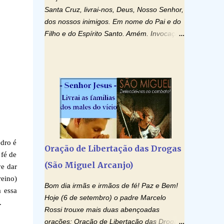
Santa Cruz, livrai-nos, Deus, Nosso Senhor,
dos nossos inimigos. Em nome do Pai e do
Filho e do Espírito Santo. Amém. Invocação
ao Espírito Santo: Vinde Espírito Santo,
enchei os corações dos vossos fiéis e
acendei neles o fogo do vosso amor. Enviai
o vosso Espírito e tudo será criado. E
renovareis a face da terra. Oremos: Ó
Deus, que instruístes os corações dos
vossos fiéis com a luz do Espírito Santo,
fazei que apreciemos retamente todas as
coisas segundo o mesmo Espírito e
edro é
Oração de Libertação das Drogas
gozemos sempre da sua consolação. Por
 fé de
(São Miguel Arcanjo)
Cristo, Senhor Nosso. Amém. Creio: Creio
ve dar
em Deus Pai Todo-Poderoso, Criador do
reino)
Bom dia irmãs e irmãos de fé! Paz e Bem!
céu e da terra; e em Jesus Cristo, seu único
a essa
Hoje (6 de setembro) o padre Marcelo
Filho, nosso Senhor; que foi concebido pelo
.
Rossi trouxe mais duas abençoadas
poder do Espí­rito Santo; nasceu da Virgem
orações: Oração de Libertação das Drogas