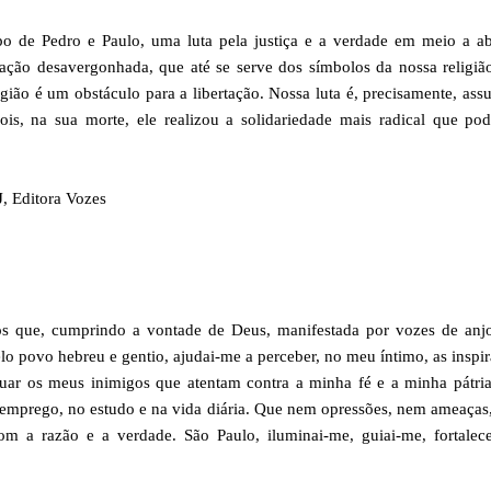
 de Pedro e Paulo, uma luta pela justiça e a verdade em meio a ab
ação desavergonhada, que até se serve dos símbolos da nossa religiã
ligião é um obstáculo para a libertação. Nossa luta é, precisamente, ass
ois, na sua morte, ele realizou a solidariedade mais radical que p
, Editora Vozes
s que, cumprindo a vontade de Deus, manifestada por vozes de anjo
lo povo hebreu e gentio, ajudai-me a perceber, no meu íntimo, as inspi
uar os meus inimigos que atentam contra a minha fé e a minha pátri
no emprego, no estudo e na vida diária. Que nem opressões, nem ameaça
m a razão e a verdade. São Paulo, iluminai-me, guiai-me, fortalece