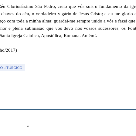
u Gloriosíssimo São Pedro, creio que vós sois o fundamento da igre
as chaves do céu, o verdadeiro vigário de Jesus Cristo; e eu me glorio 
peço com toda a minha alma; guardai-me sempre unido a vós e fazei que
mor e plena submissão que vos devo nos vossos sucessores, os Pontí
Santa Igreja Católica, Apostólica, Romana. Amém!.
lho/2017)
O LITÚRGICO