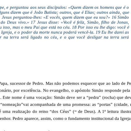
ipe, e perguntou aos seus discípulos: «Quem dizem os homens que é o
ns dizem que é João Batista; outros, que é Elias; outros ainda, que
o Jesus perguntou-lhes: «E vocês, quem dizem que eu sou?» 16 Simão
do Deus vivo.» 17 Jesus disse: «Você é feliz, Simão, filho de Jonas,
 isso, mas o meu Pai que está no céu. 18 Por isso eu lhe digo: você é
 Igreja, e o poder da morte nunca poderá vencê-la. 19 Eu lhe darei as
 na terra será ligado no céu, e o que você desligar na terra será
Papa, sucessor de Pedro. Mas não podemos esquecer que ao lado de P
onário, por excelência. No evangelho, o apóstolo Simão responde pela
ro. Este nome é uma vocação: Simão deve ser a “pedra” (rocha) que de
a “nomeação”vai acompanhada de uma promessa: as “portas” (cidade, 
 uma realização do reino “dos Céus” (= de Deus). A 1ª leitura ilustr
Senhor. Pedro aparece, assim, como o fundamento institucional da Igreja