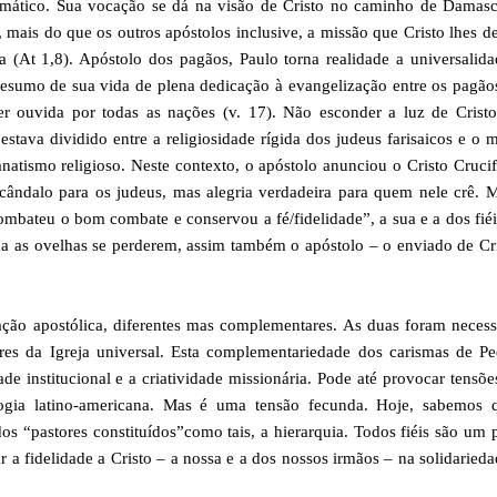
smático. Sua vocação se dá na visão de Cristo no caminho de Damasc
, mais do que os outros apóstolos inclusive, a missão que Cristo lhes d
a (At 1,8). Apóstolo dos pagãos, Paulo torna realidade a universalid
o resumo de sua vida de plena dedicação à evangelização entre os pagão
 ser ouvida por todas as nações (v. 17). Não esconder a luz de Crist
va dividido entre a religiosidade rígida dos judeus farisaicos e o
natismo religioso. Neste contexto, o apóstolo anunciou o Cristo Cruci
cândalo para os judeus, mas alegria verdadeira para quem nele crê. 
combateu o bom combate e conservou a fé/fidelidade”, a sua e a dos fié
a as ovelhas se perderem, assim também o apóstolo – o enviado de Cr
ão apostólica, diferentes mas complementares. As duas foram necess
s da Igreja universal. Esta complementariedade dos carismas de Pe
ade institucional e a criatividade missionária. Pode até provocar tensõe
ogia latino-americana. Mas é uma tensão fecunda. Hoje, sabemos 
dos “pastores constituídos”como tais, a hierarquia. Todos fiéis são um
a fidelidade a Cristo – a nossa e a dos nossos irmãos – na solidaried