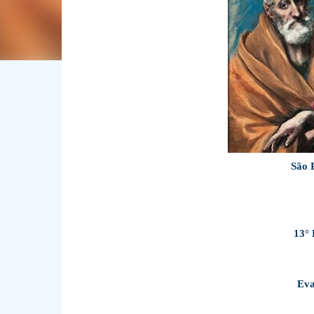
São 
13°
Eva