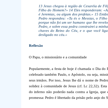
13 Jesus chegou à região de Cesaréia de Fil
Filho do Homem?» 14 Eles responderam: «Algu
é Jeremias, ou algum dos profetas.» 15 Entã
Pedro respondeu: «Tu és o Messias, o Filho 
porque não foi um ser humano que lhe revelou
Pedro, e sobre essa pedra construirei a minha
chaves do Reino do Céu, e o que você ligar
desligado no céu.»
Reflexão
O Papa, o missionário e a comunidade
Popularmente, a festa de hoje é chamada o Dia do 
celebrado também Paulo, o Apóstolo, ou seja, missi
seus irmãos. Por isso, Jesus lhe dá o nome de Ped
solidez à comunidade de Jesus (cf. Lc 22,32). Est
do inferno não poderão nada contra a Igreja, que é
promessa: Pedro é libertado da prisão pelo anjo do 