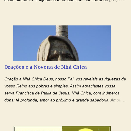
sobre graças. Oração para Pedir o Poder das Mãos
Ensanguentadas de Jesus (cura física e espiritual) "Cura-me,
Senhor Jesus! Jesus, coloca Tuas Mãos benditas,
ensanguentadas, chagadas e abertas, sobre mim, neste
momento. Sinto-me completamente sem forças para prosseguir,
carregando as minhas cruzes. Preciso que a força e o poder de
Tuas Mãos, que suportaram a mais profunda dor ao serem
pregadas na Cruz, reergam-me e curem-me agora. Jesus, não
peço somente por mim, mas também por todos aqueles que mais
Orações e a Novena de Nhá Chica
amo. Nós precisamos desesperadamente de cura física e
espiritual, através do toque consolador de tuas Mãos
Oração a Nhá Chica Deus, nosso Pai, vos revelais as riquezas de
ensanguentadas e infinitamente poderosas. Eu reconheço,
vosso Reino aos pobres e simples. Assim agraciastes vossa
apesar de toda a minha limitação e da infinidade dos meus ...
serva Francisca de Paula de Jesus, Nhá Chica, com inúmeros
dons: fé profunda, amor ao próximo e grande sabedoria. Amou a
Igreja e manteve uma terna devoção à Imaculada Conceição. Por
sua intercessão, concedei-nos a graça de que precisamos….. E
dai-nos a alegria de vê-la elevada à honra dos altares. Por nosso
Senhor Jesus Cristo, vosso Filho, na unidade do Espírito Santo.