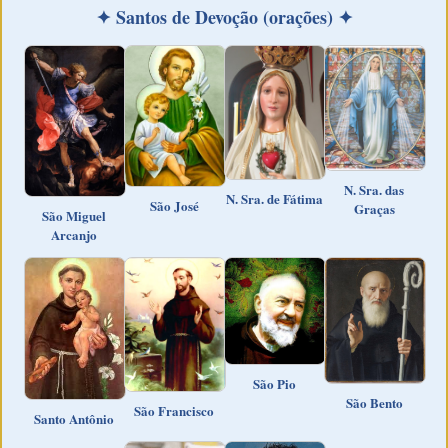
✦ Santos de Devoção (orações) ✦
N. Sra. das
N. Sra. de Fátima
São José
Graças
São Miguel
Arcanjo
São Pio
São Bento
São Francisco
Santo Antônio