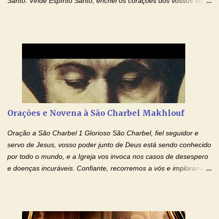
Santo: Vinde Espírito Santo, enchei os corações dos vossos fiéis
e acendei neles o fogo do vosso amor. Enviai o vosso Espírito e
tudo será criado. E renovareis a face da terra. Oremos: Ó Deus,
que instruístes os corações dos vossos fiéis com a luz do Espírito
Santo, fazei que apreciemos retamente todas as coisas segundo
o mesmo Espírito e gozemos sempre da sua consolação. Por
Cristo, Senhor Nosso. Amém. Creio: Creio em Deus Pai Todo-
Poderoso, Criador do céu e da terra; e em Jesus Cristo, seu
único Filho, nosso Senhor; que foi concebido pelo poder do Espí­
rito Santo; nasceu da Virgem Maria, padeceu sob Pôncio Pilatos,
Orações e Novena à São Charbel Makhlouf
foi crucificado, morto e sepultado. Desceu à mansão dos mortos;
ressuscitou ao terceiro dia; subiu aos céus, está sentado à direita
Oração a São Charbel 1 Glorioso São Charbel, fiel seguidor e
de Deus Pai todo-poderoso, donde há de vir a julgar os v...
servo de Jesus, vosso poder junto de Deus está sendo conhecido
por todo o mundo, e a Igreja vos invoca nos casos de desespero
e doenças incuráveis. Confiante, recorremos a vós e imploramos
o vosso auxílio no transe difícil em que nos encontramos.
Concedei-nos a graça, juntamente com todas as que
necessitamos, dando-nos saúde para o corpo e para a alma.
Queremos sempre lembrar-nos deste favor, da vossa intercessão