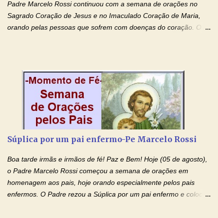
Padre Marcelo Rossi continuou com a semana de orações no
Sagrado Coração de Jesus e no Imaculado Coração de Maria,
orando pelas pessoas que sofrem com doenças do coração. O
Padre rezou a Oração ao Sagrado Coração de Jesus e colocou
no Facebook a mesma oração em formato de papiro e cin co
maravilhosos cartões que coloquei aqui para vocês. Não perca
esta abençoada semana de orações no programa de rádio
Momento de Fé, vamos juntos formar uma forte corrente de
orações com o Padre Marcelo. Não desista do milagre, da cura;
tenha fé, creia firmemente e ore incessantemente até que o
Kairós aconteça em sua vida. Fique no Amor Ágape de Jesus e
no Amor Materno de Nossa Senhora. Adriana-Devoção e Fé
Súplica por um pai enfermo-Pe Marcelo Rossi
Mensagem do Padre Marcelo Rossi por E-mail: Amados!! Nesta
quarta feira, vamos orar pelas pessoas que sofrem com as
Boa tarde irmãs e irmãos de fé! Paz e Bem! Hoje (05 de agosto),
doenças do coração, NO SAGRADO CORAÇÃO DE JESUS E NO
o Padre Marcelo Rossi começou a semana de orações em
IMACULADO CORAÇÃO DE MAR...
homenagem aos pais, hoje orando especialmente pelos pais
enfermos. O Padre rezou a Súplica por um pai enfermo e colocou
no Facebook a mesma oração em formato de papiro e cin co
maravilhosos cartões que coloquei aqui para vocês. Tenha uma