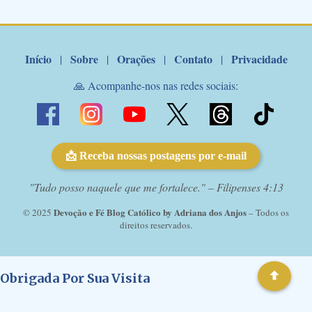
Marcelo Rossi por E-mail: Amados!! Nesta quarta feira, orando
com o pod...
Início
Sobre
Orações
Contato
Privacidade
|
|
|
|
🙏 Acompanhe-nos nas redes sociais:
📩 Receba nossas postagens por e-mail
"Tudo posso naquele que me fortalece." – Filipenses 4:13
Devoção e Fé Blog Católico by Adriana dos Anjos
© 2025
– Todos os
direitos reservados.
Obrigada Por Sua Visita