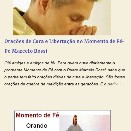
(Rezar durante nove dias seguidos ou intercalados) Nhá Chica,
recorro a vós como intercessora entre a Bondade Divina e as
necessidades humanas. Peço-vos, como favor espiritual, que
entregueis nas mãos do Santíssimo o meu pedido urgente (Fazer
o pedido). Acolhei, Nhá Chica, no vosso coração bondoso as
minhas necessidades e amparai-me nesta oração (Fazer o ...
Orações de Cura e Libertação no Momento de Fé-
Pe Marcelo Rossi
Olá amigas e amigos de fé! Para quem ouve diariamente o
programa Momento de Fé com o Padre Marcelo Rossi, sabe que
o padre tem feito orações diárias de cura e libertação. São fortes
orações de quebra de maldição entre as gerações. E o padre tem
deixado as orações no facebook dele, mas como sei que muitas
pessoas não tem facebook, então resolvi copiar as orações e
colocar aqui no Blog. Espero que ajude quem estava procurando
por estas valiosas orações. Tenham um lindo fim de semana na
paz de Jesus Cristo e no amor de Maria Santíssima. Adriana-
Devoção e Fé Clique para acessar: Facebook Padre Marcelo