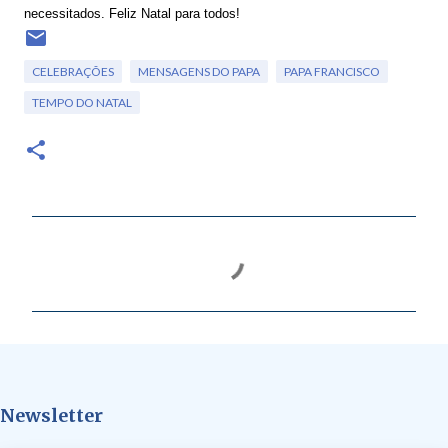
necessitados. Feliz Natal para todos!
CELEBRAÇÕES
MENSAGENS DO PAPA
PAPA FRANCISCO
TEMPO DO NATAL
C
o
m
e
n
t
Newsletter
á
r