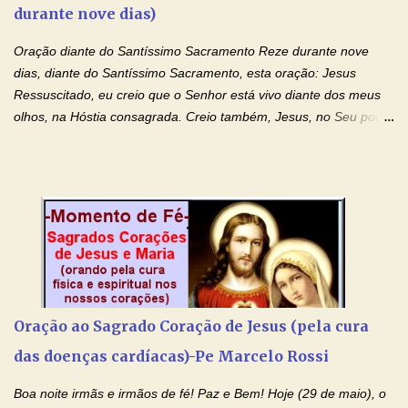
durante nove dias)
droga. Senhor, Pai Poderoso e cheio de Misericórdia, na
autoridade do Nome de Jesus libertai da escravidão do vício das
Oração diante do Santíssimo Sacramento Reze durante nove
drogas, c...
dias, diante do Santíssimo Sacramento, esta oração: Jesus
Ressuscitado, eu creio que o Senhor está vivo diante dos meus
olhos, na Hóstia consagrada. Creio também, Jesus, no Seu poder
contra toda espécie de mal, porque o Senhor venceu, pela sua
Morte e Ressurreição, o pecado e a morte. Seu preciosíssimo
Sangue derramado cruz estpa presente na Hóstia Santa. Eu
creio, Jesus, e clamo que este Sangue seja agora derramado
sobre mim e sobre todos os meus familiares. Eu peço, Senhor
Jesus, que, pelo poder libertador e salvítico deste Sangue,
possamos nos livrar de toda opressão diabólica que possa estar
prejudicando a nossa família. Peço também que atenda, em
especial, este pedido que agora faço na Sua presença:
Oração ao Sagrado Coração de Jesus (pela cura
(apresente aqui o seu pedido...) Eu, desde já, agradeço de
das doenças cardíacas)-Pe Marcelo Rossi
coração, confiante que o Senhor me atenderá. Eu louvo o Pai por
ter nos dado o Senhor, Jesus, como presente de Páscoa. eu
Boa noite irmãs e irmãos de fé! Paz e Bem! Hoje (29 de maio), o
agradeço de coração ao Espíri...