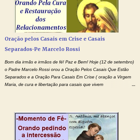
Amém. Novena a Nhá Chica (Oração para obter os favores
celestiais através da intercessão da Serva de Deus Nhá Chica)
(Rezar durante nove dias seguidos ou intercalados) Nhá Chica,
recorro a vós como intercessora entre a Bondade Divina e as
necessidades humanas. Peço-vos, como favor espiritual, que
Oração pelos Casais em Crise e Casais
entregueis nas mãos do Santíssimo o meu pedido urgente (Fazer
Separados-Pe Marcelo Rossi
o pedido). Acolhei, Nhá Chica, no vosso coração bondoso as
minhas necessidades e amparai-me nesta oração (Fazer o ...
Bom dia irmãs e irmãos de fé! Paz e Bem! Hoje (12 de setembro)
o Padre Marcelo Rossi orou a Oração Pelos Casais Que Estão
Separados e a Oração Para Casais Em Crise ( oração a Virgem
Maria, de cura e libertação para casais que vivem
relacionamentos conturbados, não conseguem firmar namoro,
noivado e tem dificuldade em encontrar o seu marido, a sua
esposa) . O padre continua com a semana especial de orações
no programa de rádio Momento de Fé, pela cura dos
relacionamentos. Seu relacionamento está doente? Você está
sofrendo? Então ouça o Momento de Fé e entre nesta corrente
de orações abençoadas, d eixe o Amor Ágape de Jesus curar e