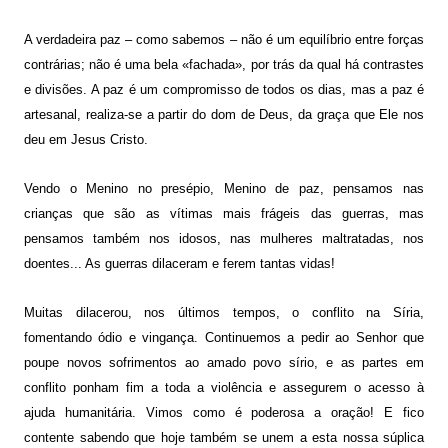
A verdadeira paz – como sabemos – não é um equilíbrio entre forças
contrárias; não é uma bela «fachada», por trás da qual há contrastes
e divisões. A paz é um compromisso de todos os dias, mas a paz é
artesanal, realiza-se a partir do dom de Deus, da graça que Ele nos
deu em Jesus Cristo.
Vendo o Menino no presépio, Menino de paz, pensamos nas
crianças que são as vítimas mais frágeis das guerras, mas
pensamos também nos idosos, nas mulheres maltratadas, nos
doentes... As guerras dilaceram e ferem tantas vidas!
Muitas dilacerou, nos últimos tempos, o conflito na Síria,
fomentando ódio e vingança. Continuemos a pedir ao Senhor que
poupe novos sofrimentos ao amado povo sírio, e as partes em
conflito ponham fim a toda a violência e assegurem o acesso à
ajuda humanitária. Vimos como é poderosa a oração! E fico
contente sabendo que hoje também se unem a esta nossa súplica