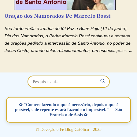
restaurar você e seu relacionamento. Adriana-Devoção e Fé
Oração Pelos Casais Que Estão Separados Casais que estão
Oração dos Namorados-Pe Marcelo Rossi
separados, devido ao envolvimento de outras pessoas no
relacionamento e que minaram, espiritualmente, a relação do
Boa tarde irmãs e irmãos de fé! Paz e Bem! Hoje (12 de junho),
casal. Vamos orar (coloque o seu esposo ou esposa diante de
Dia dos Namorados, o Padre Marcelo Rossi continuou a semana
Deus). "Senhor Jesus, restaura os laços ...
de orações pedindo a intercessão de Santo Antonio, no poder de
Jesus Cristo, orando pelos relacionamentos, em especial pelos
namorados . O Padre rezou a Oração dos Namorados e colocou
no Facebook a mesma oração em formato de papiro e cin co
maravilhosos cartões que coloquei aqui para vocês. Não perca
esta abençoada semana no Momento de Fé do Padre Marcelo,
vamos juntos formar esta forte corrente de orações. Você que
está sonhando em encontrar um companheiro(a), um amor
verdadeiro, ou que está com problemas no relacionamento
✿ “Comece fazendo o que é necessário, depois o que é
amoroso, creia na poderosa intercessão deste santo amigo:
possível, e de repente estará fazendo o impossível.” — São
Francisco de Assis ✿
Santo Antonio! Tenha fé, não desista, pois ele intercede por nós
junto a Jesus! Fique no Amor Ágape de Jesus e no Amor Materno
© Devoção e Fé Blog Católico - 2025
de Nossa Senhora. Adriana-Devoção e Fé Mensagem do Padre