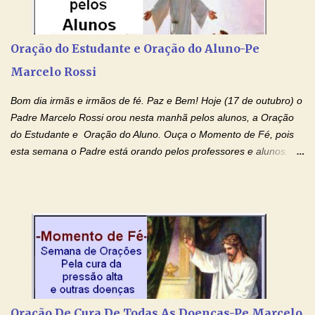
Rossi Site Padre Marcelo Rossi (para ouvir o Momento de Fé)
Tocai, Cura! E Restaura! "Jesus, no poder de Seu Nome, peço
agora que as águas do meu batismo fluam para trás através das
Oração do Estudante e Oração do Aluno-Pe
gerações, através de todas as raízes da minha árvore
Marcelo Rossi
genealógica. Que o Sangue de Jesus, purificador e vivificante,
flua através de todas as gerações: primeira...
Bom dia irmãs e irmãos de fé. Paz e Bem! Hoje (17 de outubro) o
Padre Marcelo Rossi orou nesta manhã pelos alunos, a Oração
do Estudante e Oração do Aluno. Ouça o Momento de Fé, pois
esta semana o Padre está orando pelos professores e alunos.
Você que está em semana de provas, que está estudando para
concursos, vestibulares, para o Enem; além de estudar, se
prepare também orando para permancer tranquilo, pronto
intelectualmente e espiritualmente para o dia da prova. Confie no
amor Ágape de Jesus e no amor materno de Nossa Senhora.
Fique com a paz de Jesus e o amor de Maria! Adriana-Devoção e
Fé Oração do Estudante I Senhor, eu sou estudante, e por sinal,
inteligente. Prova isto é o fato de eu estar aqui, conversando com
o Senhor. Obrigado pelo dom da inteligência e pela possibilidade
Oração De Cura De Todas As Doenças-Pe Marcelo