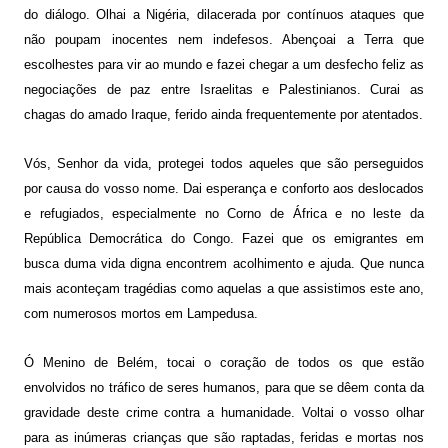
do diálogo. Olhai a Nigéria, dilacerada por contínuos ataques que
não poupam inocentes nem indefesos. Abençoai a Terra que
escolhestes para vir ao mundo e fazei chegar a um desfecho feliz as
negociações de paz entre Israelitas e Palestinianos. Curai as
chagas do amado Iraque, ferido ainda frequentemente por atentados.
Vós, Senhor da vida, protegei todos aqueles que são perseguidos
por causa do vosso nome. Dai esperança e conforto aos deslocados
e refugiados, especialmente no Corno de África e no leste da
República Democrática do Congo. Fazei que os emigrantes em
busca duma vida digna encontrem acolhimento e ajuda. Que nunca
mais aconteçam tragédias como aquelas a que assistimos este ano,
com numerosos mortos em Lampedusa.
Ó Menino de Belém, tocai o coração de todos os que estão
envolvidos no tráfico de seres humanos, para que se dêem conta da
gravidade deste crime contra a humanidade. Voltai o vosso olhar
para as inúmeras crianças que são raptadas, feridas e mortas nos