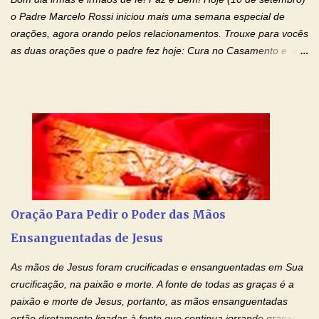
os laços...
o Padre Marcelo Rossi iniciou mais uma semana especial de
orações, agora orando pelos relacionamentos. Trouxe para vocês
as duas orações que o padre fez hoje: Cura no Casamento e a
Oração Pela Reconciliação Dos Cônjuges . Se você está
sofrendo em seu relacionamento amoroso, faça alguma coisa por
ele antes de desistir: Ore! Entre nesta corrente diária de orações
com o Momento de Fé. Que Deus abençoe e que todo
relacionamento seja fortalecido e curado no amor Ágape de
Jesus. Adriana-Devoção e Fé Mensagem do Padre Marcelo Rossi
em seu Facebook: Amados, iniciamos uma semana para orar
pelos relacionamentos. Diz a Bíblia sagrada: "O amor é paciente,
o amor é prestativo; não é invejoso, não se ostenta, não se incha
Oração Para Pedir o Poder das Mãos
de orgulho. Nada faz de inconveniente, não procura o seu próprio
Ensanguentadas de Jesus
interesse, não se irrita, não guarda rancor. Não se alegra com a
injustiça, mas regozija-se com a verdade. T...
As mãos de Jesus foram crucificadas e ensanguentadas em Sua
crucificação, na paixão e morte. A fonte de todas as graças é a
paixão e morte de Jesus, portanto, as mãos ensanguentadas
estão diretamente ligadas à fonte que continua jorrando graças