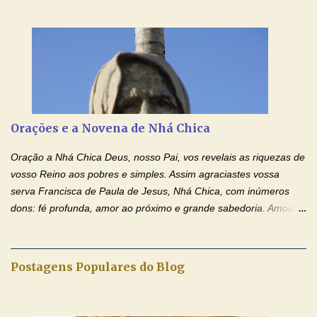
iluminada semana no Amor Ágape de Jesus e no Amor Materno
de Nossa Senhora. Adriana dos Anjos-Devoção e Fé Mensagem
do Padre Marcelo Rossi por E-mail e Facebook: Como foi
anunciado ontem, entramos em uma semana de homenagens
aos nossos pais. Hoje nossas orações serão focadas nos pais
que não se encontram bem de saúde, OS PAIS ENFERMOS!
Amados, durante toda esta semana vamos orar pelos nossos
Orações e a Novena de Nhá Chica
pais. Vamos dedicar um dia para os pais mais idosos, pais que
estão doentes, pais que estão longe dos filhos, pais que já são
Oração a Nhá Chica Deus, nosso Pai, vos revelais as riquezas de
falecidos, pais que tem problemas com vícios, enfim, vamos orar
vosso Reino aos pobres e simples. Assim agraciastes vossa
para todos os pais. Hoje vamos d...
serva Francisca de Paula de Jesus, Nhá Chica, com inúmeros
dons: fé profunda, amor ao próximo e grande sabedoria. Amou a
Igreja e manteve uma terna devoção à Imaculada Conceição. Por
sua intercessão, concedei-nos a graça de que precisamos….. E
dai-nos a alegria de vê-la elevada à honra dos altares. Por nosso
Postagens Populares do Blog
Senhor Jesus Cristo, vosso Filho, na unidade do Espírito Santo.
Amém. Novena a Nhá Chica (Oração para obter os favores
celestiais através da intercessão da Serva de Deus Nhá Chica)