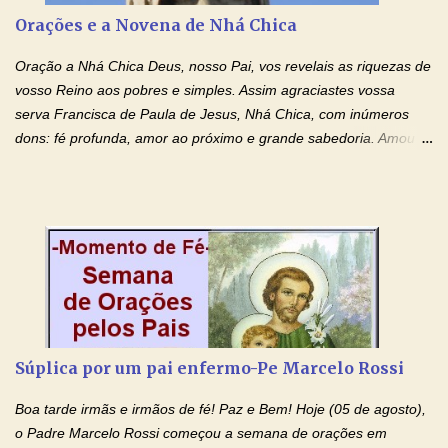
especial, este pedido que agora faço na Sua presença:
Orações e a Novena de Nhá Chica
(apresente aqui o seu pedido...) Eu, desde já, agradeço de
coração, confiante que o Senhor me atenderá. Eu louvo o Pai por
Oração a Nhá Chica Deus, nosso Pai, vos revelais as riquezas de
ter nos dado o Senhor, Jesus, como presente de Páscoa. eu
vosso Reino aos pobres e simples. Assim agraciastes vossa
agradeço de coração ao Espíri...
serva Francisca de Paula de Jesus, Nhá Chica, com inúmeros
dons: fé profunda, amor ao próximo e grande sabedoria. Amou a
Igreja e manteve uma terna devoção à Imaculada Conceição. Por
sua intercessão, concedei-nos a graça de que precisamos….. E
dai-nos a alegria de vê-la elevada à honra dos altares. Por nosso
Senhor Jesus Cristo, vosso Filho, na unidade do Espírito Santo.
Amém. Novena a Nhá Chica (Oração para obter os favores
celestiais através da intercessão da Serva de Deus Nhá Chica)
(Rezar durante nove dias seguidos ou intercalados) Nhá Chica,
recorro a vós como intercessora entre a Bondade Divina e as
necessidades humanas. Peço-vos, como favor espiritual, que
Súplica por um pai enfermo-Pe Marcelo Rossi
entregueis nas mãos do Santíssimo o meu pedido urgente (Fazer
o pedido). Acolhei, Nhá Chica, no vosso coração bondoso as
Boa tarde irmãs e irmãos de fé! Paz e Bem! Hoje (05 de agosto),
minhas necessidades e amparai-me nesta oração (Fazer o ...
o Padre Marcelo Rossi começou a semana de orações em