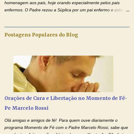
homenagem aos pais, hoje orando especialmente pelos pais
enfermos. O Padre rezou a Súplica por um pai enfermo e colocou
no Facebook a mesma oração em formato de papiro e cin co
maravilhosos cartões que coloquei aqui para vocês. Tenha uma
iluminada semana no Amor Ágape de Jesus e no Amor Materno
Postagens Populares do Blog
de Nossa Senhora. Adriana dos Anjos-Devoção e Fé Mensagem
do Padre Marcelo Rossi por E-mail e Facebook: Como foi
anunciado ontem, entramos em uma semana de homenagens
aos nossos pais. Hoje nossas orações serão focadas nos pais
que não se encontram bem de saúde, OS PAIS ENFERMOS!
Amados, durante toda esta semana vamos orar pelos nossos
pais. Vamos dedicar um dia para os pais mais idosos, pais que
estão doentes, pais que estão longe dos filhos, pais que já são
falecidos, pais que tem problemas com vícios, enfim, vamos orar
Orações de Cura e Libertação no Momento de Fé-
para todos os pais. Hoje vamos d...
Pe Marcelo Rossi
Olá amigas e amigos de fé! Para quem ouve diariamente o
programa Momento de Fé com o Padre Marcelo Rossi, sabe que