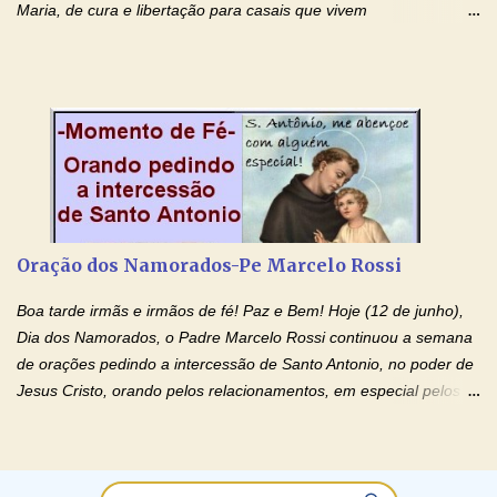
Maria, de cura e libertação para casais que vivem
relacionamentos conturbados, não conseguem firmar namoro,
noivado e tem dificuldade em encontrar o seu marido, a sua
esposa) . O padre continua com a semana especial de orações
no programa de rádio Momento de Fé, pela cura dos
relacionamentos. Seu relacionamento está doente? Você está
sofrendo? Então ouça o Momento de Fé e entre nesta corrente
de orações abençoadas, d eixe o Amor Ágape de Jesus curar e
restaurar você e seu relacionamento. Adriana-Devoção e Fé
Oração Pelos Casais Que Estão Separados Casais que estão
Oração dos Namorados-Pe Marcelo Rossi
separados, devido ao envolvimento de outras pessoas no
relacionamento e que minaram, espiritualmente, a relação do
Boa tarde irmãs e irmãos de fé! Paz e Bem! Hoje (12 de junho),
casal. Vamos orar (coloque o seu esposo ou esposa diante de
Dia dos Namorados, o Padre Marcelo Rossi continuou a semana
Deus). "Senhor Jesus, restaura os laços ...
de orações pedindo a intercessão de Santo Antonio, no poder de
Jesus Cristo, orando pelos relacionamentos, em especial pelos
namorados . O Padre rezou a Oração dos Namorados e colocou
no Facebook a mesma oração em formato de papiro e cin co
maravilhosos cartões que coloquei aqui para vocês. Não perca
esta abençoada semana no Momento de Fé do Padre Marcelo,