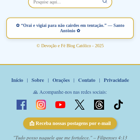
vamos juntos formar esta forte corrente de orações. Você que
está sonhando em encontrar um companheiro(a), um amor
verdadeiro, ou que está com problemas no relacionamento
✿ “Orai e vigiai para não cairdes em tentação.” — Santo
amoroso, creia na poderosa intercessão deste santo amigo:
Antônio ✿
Santo Antonio! Tenha fé, não desista, pois ele intercede por nós
junto a Jesus! Fique no Amor Ágape de Jesus e no Amor Materno
© Devoção e Fé Blog Católico - 2025
de Nossa Senhora. Adriana-Devoção e Fé Mensagem do Padre
Marcelo Rossi por E-mail: Amados!! Nesta quarta feira, orando
com o pod...
Início
Sobre
Orações
Contato
Privacidade
|
|
|
|
🙏 Acompanhe-nos nas redes sociais:
📩 Receba nossas postagens por e-mail
"Tudo posso naquele que me fortalece." – Filipenses 4:13