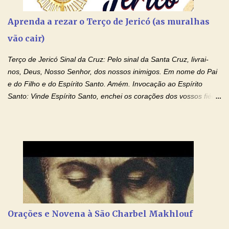
Aprenda a rezar o Terço de Jericó (as muralhas
vão cair)
Terço de Jericó Sinal da Cruz: Pelo sinal da Santa Cruz, livrai-
nos, Deus, Nosso Senhor, dos nossos inimigos. Em nome do Pai
e do Filho e do Espírito Santo. Amém. Invocação ao Espírito
Santo: Vinde Espírito Santo, enchei os corações dos vossos fiéis
e acendei neles o fogo do vosso amor. Enviai o vosso Espírito e
tudo será criado. E renovareis a face da terra. Oremos: Ó Deus,
que instruístes os corações dos vossos fiéis com a luz do Espírito
Santo, fazei que apreciemos retamente todas as coisas segundo
o mesmo Espírito e gozemos sempre da sua consolação. Por
Cristo, Senhor Nosso. Amém. Creio: Creio em Deus Pai Todo-
Poderoso, Criador do céu e da terra; e em Jesus Cristo, seu
único Filho, nosso Senhor; que foi concebido pelo poder do Espí­
rito Santo; nasceu da Virgem Maria, padeceu sob Pôncio Pilatos,
Orações e Novena à São Charbel Makhlouf
foi crucificado, morto e sepultado. Desceu à mansão dos mortos;