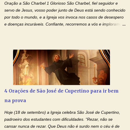
ressuscitou ao terceiro dia; subiu aos céus, está sentado à direita
Oração a São Charbel 1 Glorioso São Charbel, fiel seguidor e
de Deus Pai todo-poderoso, donde há de vir a julgar os v...
servo de Jesus, vosso poder junto de Deus está sendo conhecido
por todo o mundo, e a Igreja vos invoca nos casos de desespero
e doenças incuráveis. Confiante, recorremos a vós e imploramos
o vosso auxílio no transe difícil em que nos encontramos.
Concedei-nos a graça, juntamente com todas as que
necessitamos, dando-nos saúde para o corpo e para a alma.
Queremos sempre lembrar-nos deste favor, da vossa intercessão
e invocar-vos como nosso patrono, para maior glória de Deus e o
bem de nossas almas. São Charbel! Rogai por Nós e por todos
aqueles que invocam o vosso nome e auxílio. Amén. Oração 2 Ó
Deus, admirável em Vossos Santos, Vós que inspirastes a São
Charbel seguir o caminho da perfeição, lhe concedestes a graça
4 Orações de São José de Cupertino para ir bem
e a força para fazer triunfar, na sua vida, o heroísmo das virtudes
na prova
monásticas: a obediência, a castidade e a voluntária pobreza, e
manifestastes o poder de sua intercessão por numerosos
Hoje (18 de setembro) a Igreja celebra São José de Cupertino,
milagres e gra...
padroeiro dos estudantes com dificuldades. “Rezar, não se
cansar nunca de rezar. Que Deus não é surdo nem o céu é de