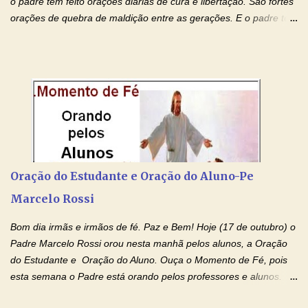
o padre tem feito orações diárias de cura e libertação. São fortes
orações de quebra de maldição entre as gerações. E o padre tem
deixado as orações no facebook dele, mas como sei que muitas
pessoas não tem facebook, então resolvi copiar as orações e
colocar aqui no Blog. Espero que ajude quem estava procurando
por estas valiosas orações. Tenham um lindo fim de semana na
paz de Jesus Cristo e no amor de Maria Santíssima. Adriana-
Devoção e Fé Clique para acessar: Facebook Padre Marcelo
Rossi Site Padre Marcelo Rossi (para ouvir o Momento de Fé)
Tocai, Cura! E Restaura! "Jesus, no poder de Seu Nome, peço
agora que as águas do meu batismo fluam para trás através das
Oração do Estudante e Oração do Aluno-Pe
gerações, através de todas as raízes da minha árvore
Marcelo Rossi
genealógica. Que o Sangue de Jesus, purificador e vivificante,
flua através de todas as gerações: primeira...
Bom dia irmãs e irmãos de fé. Paz e Bem! Hoje (17 de outubro) o
Padre Marcelo Rossi orou nesta manhã pelos alunos, a Oração
do Estudante e Oração do Aluno. Ouça o Momento de Fé, pois
esta semana o Padre está orando pelos professores e alunos.
Você que está em semana de provas, que está estudando para