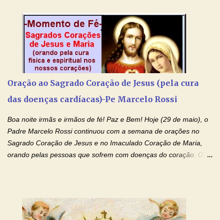
entregar a vida totalmente nas mãos de Jesus. Deixe o amor
Ágape de nosso Pai Santo - Jesus - te curar, deixe nossa
Mãezinha do Céu - Maria - te proteger com Seu divino manto.
Não desista, Jesus irá curar todas suas feridas, Creia! Adriana-
Devoção e Fé Oração de Libertação das Drogas (São Miguel
Arcanjo) "Senhor, Pai Eterno, em Nome de Teu Filho Jesus,
Nosso Senhor Jesus Cristo, concedei a vida a todos aqueles que
Oração ao Sagrado Coração de Jesus (pela cura
se encontram encarcerados em um vício, escravos de alguma
das doenças cardíacas)-Pe Marcelo Rossi
droga. Senhor, Pai Poderoso e cheio de Misericórdia, na
autoridade do Nome de Jesus libertai da escravidão do vício das
Boa noite irmãs e irmãos de fé! Paz e Bem! Hoje (29 de maio), o
drogas, c...
Padre Marcelo Rossi continuou com a semana de orações no
Sagrado Coração de Jesus e no Imaculado Coração de Maria,
orando pelas pessoas que sofrem com doenças do coração. O
Padre rezou a Oração ao Sagrado Coração de Jesus e colocou
no Facebook a mesma oração em formato de papiro e cin co
maravilhosos cartões que coloquei aqui para vocês. Não perca
esta abençoada semana de orações no programa de rádio
Momento de Fé, vamos juntos formar uma forte corrente de