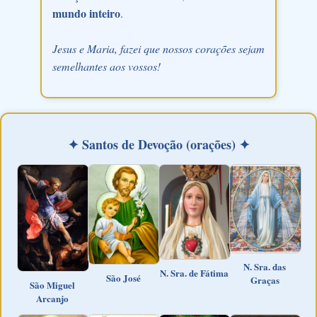
mundo inteiro
.
Jesus e Maria, fazei que nossos corações sejam
semelhantes aos vossos!
✦ Santos de Devoção (orações) ✦
N. Sra. das
N. Sra. de Fátima
São José
Graças
São Miguel
Arcanjo