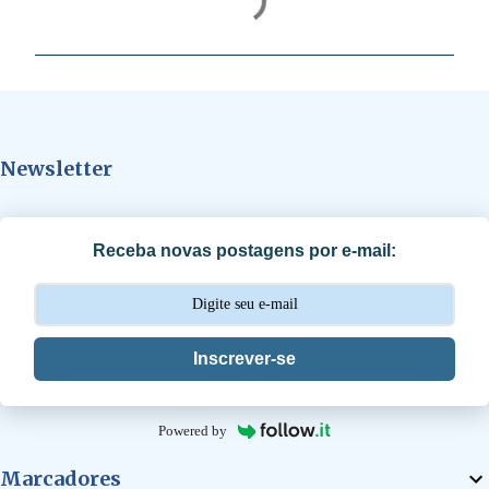
o
m
e
n
t
Newsletter
á
r
i
Receba novas postagens por e-mail:
o
s
Inscrever-se
Powered by
Marcadores