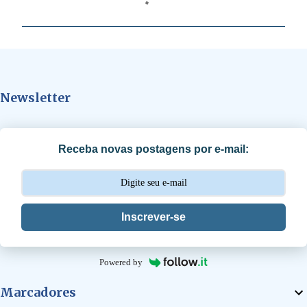
o
m
e
n
t
Newsletter
á
r
i
Receba novas postagens por e-mail:
o
s
Inscrever-se
Powered by
Marcadores