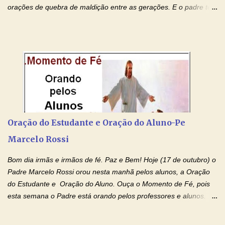
orações de quebra de maldição entre as gerações. E o padre tem
deixado as orações no facebook dele, mas como sei que muitas
pessoas não tem facebook, então resolvi copiar as orações e
colocar aqui no Blog. Espero que ajude quem estava procurando
por estas valiosas orações. Tenham um lindo fim de semana na
paz de Jesus Cristo e no amor de Maria Santíssima. Adriana-
Devoção e Fé Clique para acessar: Facebook Padre Marcelo
Rossi Site Padre Marcelo Rossi (para ouvir o Momento de Fé)
Tocai, Cura! E Restaura! "Jesus, no poder de Seu Nome, peço
agora que as águas do meu batismo fluam para trás através das
Oração do Estudante e Oração do Aluno-Pe
gerações, através de todas as raízes da minha árvore
Marcelo Rossi
genealógica. Que o Sangue de Jesus, purificador e vivificante,
flua através de todas as gerações: primeira...
Bom dia irmãs e irmãos de fé. Paz e Bem! Hoje (17 de outubro) o
Padre Marcelo Rossi orou nesta manhã pelos alunos, a Oração
do Estudante e Oração do Aluno. Ouça o Momento de Fé, pois
esta semana o Padre está orando pelos professores e alunos.
Você que está em semana de provas, que está estudando para
concursos, vestibulares, para o Enem; além de estudar, se