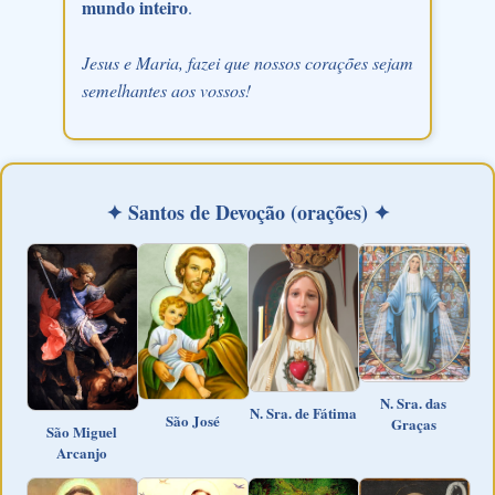
mundo inteiro
.
Jesus e Maria, fazei que nossos corações sejam
semelhantes aos vossos!
✦ Santos de Devoção (orações) ✦
N. Sra. das
N. Sra. de Fátima
São José
Graças
São Miguel
Arcanjo