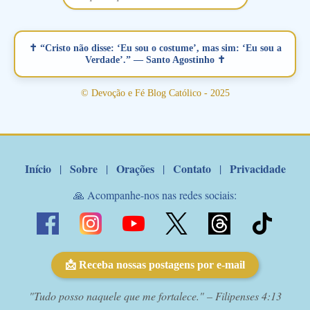
vamos juntos formar esta forte corrente de orações. Você que
está sonhando em encontrar um companheiro(a), um amor
verdadeiro, ou que está com problemas no relacionamento
✝ “Cristo não disse: ‘Eu sou o costume’, mas sim: ‘Eu sou a
amoroso, creia na poderosa intercessão deste santo amigo:
Verdade’.” — Santo Agostinho ✝
Santo Antonio! Tenha fé, não desista, pois ele intercede por nós
junto a Jesus! Fique no Amor Ágape de Jesus e no Amor Materno
© Devoção e Fé Blog Católico - 2025
de Nossa Senhora. Adriana-Devoção e Fé Mensagem do Padre
Marcelo Rossi por E-mail: Amados!! Nesta quarta feira, orando
com o pod...
Início
Sobre
Orações
Contato
Privacidade
|
|
|
|
🙏 Acompanhe-nos nas redes sociais:
📩 Receba nossas postagens por e-mail
"Tudo posso naquele que me fortalece." – Filipenses 4:13