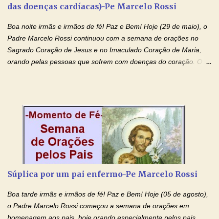
das doenças cardíacas)-Pe Marcelo Rossi
coração, confiante que o Senhor me atenderá. Eu louvo o Pai por
ter nos dado o Senhor, Jesus, como presente de Páscoa. eu
Boa noite irmãs e irmãos de fé! Paz e Bem! Hoje (29 de maio), o
agradeço de coração ao Espíri...
Padre Marcelo Rossi continuou com a semana de orações no
Sagrado Coração de Jesus e no Imaculado Coração de Maria,
orando pelas pessoas que sofrem com doenças do coração. O
Padre rezou a Oração ao Sagrado Coração de Jesus e colocou
no Facebook a mesma oração em formato de papiro e cin co
maravilhosos cartões que coloquei aqui para vocês. Não perca
esta abençoada semana de orações no programa de rádio
Momento de Fé, vamos juntos formar uma forte corrente de
orações com o Padre Marcelo. Não desista do milagre, da cura;
tenha fé, creia firmemente e ore incessantemente até que o
Kairós aconteça em sua vida. Fique no Amor Ágape de Jesus e
no Amor Materno de Nossa Senhora. Adriana-Devoção e Fé
Súplica por um pai enfermo-Pe Marcelo Rossi
Mensagem do Padre Marcelo Rossi por E-mail: Amados!! Nesta
quarta feira, vamos orar pelas pessoas que sofrem com as
Boa tarde irmãs e irmãos de fé! Paz e Bem! Hoje (05 de agosto),
doenças do coração, NO SAGRADO CORAÇÃO DE JESUS E NO
o Padre Marcelo Rossi começou a semana de orações em
IMACULADO CORAÇÃO DE MAR...
homenagem aos pais, hoje orando especialmente pelos pais