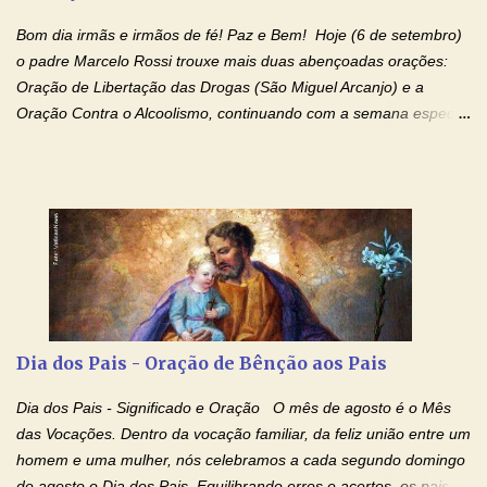
de Deus Pai todo-poderoso, donde há de vir a julgar os v...
Bom dia irmãs e irmãos de fé! Paz e Bem! Hoje (6 de setembro)
o padre Marcelo Rossi trouxe mais duas abençoadas orações:
Oração de Libertação das Drogas (São Miguel Arcanjo) e a
Oração Contra o Alcoolismo, continuando com a semana especial
de orações para cura dos vícios. Todos são capazes de se
libertar deste mal, bastar ter fé, acreditar verdadeiramente e
entregar a vida totalmente nas mãos de Jesus. Deixe o amor
Ágape de nosso Pai Santo - Jesus - te curar, deixe nossa
Mãezinha do Céu - Maria - te proteger com Seu divino manto.
Não desista, Jesus irá curar todas suas feridas, Creia! Adriana-
Devoção e Fé Oração de Libertação das Drogas (São Miguel
Arcanjo) "Senhor, Pai Eterno, em Nome de Teu Filho Jesus,
Nosso Senhor Jesus Cristo, concedei a vida a todos aqueles que
Dia dos Pais - Oração de Bênção aos Pais
se encontram encarcerados em um vício, escravos de alguma
droga. Senhor, Pai Poderoso e cheio de Misericórdia, na
Dia dos Pais - Significado e Oração O mês de agosto é o Mês
autoridade do Nome de Jesus libertai da escravidão do vício das
das Vocações. Dentro da vocação familiar, da feliz união entre um
drogas, c...
homem e uma mulher, nós celebramos a cada segundo domingo
de agosto o Dia dos Pais. Equilibrando erros e acertos, os pais