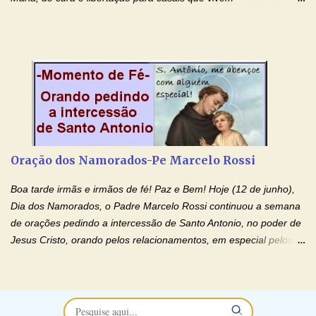
relacionamentos conturbados, não conseguem firmar namoro,
noivado e tem dificuldade em encontrar o seu marido, a sua
esposa) . O padre continua com a semana especial de orações
no programa de rádio Momento de Fé, pela cura dos
relacionamentos. Seu relacionamento está doente? Você está
sofrendo? Então ouça o Momento de Fé e entre nesta corrente
de orações abençoadas, d eixe o Amor Ágape de Jesus curar e
restaurar você e seu relacionamento. Adriana-Devoção e Fé
Oração Pelos Casais Que Estão Separados Casais que estão
Oração dos Namorados-Pe Marcelo Rossi
separados, devido ao envolvimento de outras pessoas no
relacionamento e que minaram, espiritualmente, a relação do
Boa tarde irmãs e irmãos de fé! Paz e Bem! Hoje (12 de junho),
casal. Vamos orar (coloque o seu esposo ou esposa diante de
Dia dos Namorados, o Padre Marcelo Rossi continuou a semana
Deus). "Senhor Jesus, restaura os laços ...
de orações pedindo a intercessão de Santo Antonio, no poder de
Jesus Cristo, orando pelos relacionamentos, em especial pelos
namorados . O Padre rezou a Oração dos Namorados e colocou
no Facebook a mesma oração em formato de papiro e cin co
maravilhosos cartões que coloquei aqui para vocês. Não perca
esta abençoada semana no Momento de Fé do Padre Marcelo,