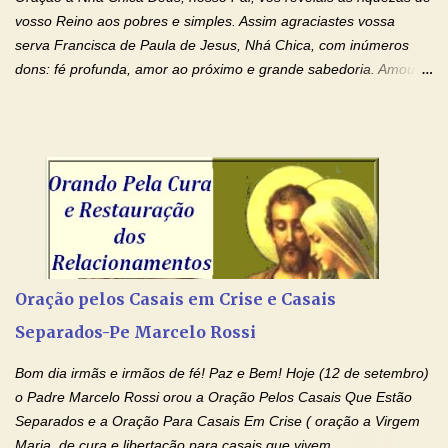
ensanguentadas e infinitamente poderosas. Eu reconheço,
vosso Reino aos pobres e simples. Assim agraciastes vossa
apesar de toda a minha limitação e da infinidade dos meus ...
serva Francisca de Paula de Jesus, Nhá Chica, com inúmeros
dons: fé profunda, amor ao próximo e grande sabedoria. Amou a
Igreja e manteve uma terna devoção à Imaculada Conceição. Por
sua intercessão, concedei-nos a graça de que precisamos….. E
dai-nos a alegria de vê-la elevada à honra dos altares. Por nosso
Senhor Jesus Cristo, vosso Filho, na unidade do Espírito Santo.
Amém. Novena a Nhá Chica (Oração para obter os favores
celestiais através da intercessão da Serva de Deus Nhá Chica)
(Rezar durante nove dias seguidos ou intercalados) Nhá Chica,
recorro a vós como intercessora entre a Bondade Divina e as
necessidades humanas. Peço-vos, como favor espiritual, que
Oração pelos Casais em Crise e Casais
entregueis nas mãos do Santíssimo o meu pedido urgente (Fazer
Separados-Pe Marcelo Rossi
o pedido). Acolhei, Nhá Chica, no vosso coração bondoso as
minhas necessidades e amparai-me nesta oração (Fazer o ...
Bom dia irmãs e irmãos de fé! Paz e Bem! Hoje (12 de setembro)
o Padre Marcelo Rossi orou a Oração Pelos Casais Que Estão
Separados e a Oração Para Casais Em Crise ( oração a Virgem
Maria, de cura e libertação para casais que vivem