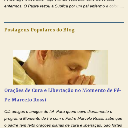
enfermos. O Padre rezou a Súplica por um pai enfermo e colocou
no Facebook a mesma oração em formato de papiro e cin co
maravilhosos cartões que coloquei aqui para vocês. Tenha uma
iluminada semana no Amor Ágape de Jesus e no Amor Materno
Postagens Populares do Blog
de Nossa Senhora. Adriana dos Anjos-Devoção e Fé Mensagem
do Padre Marcelo Rossi por E-mail e Facebook: Como foi
anunciado ontem, entramos em uma semana de homenagens
aos nossos pais. Hoje nossas orações serão focadas nos pais
que não se encontram bem de saúde, OS PAIS ENFERMOS!
Amados, durante toda esta semana vamos orar pelos nossos
pais. Vamos dedicar um dia para os pais mais idosos, pais que
estão doentes, pais que estão longe dos filhos, pais que já são
falecidos, pais que tem problemas com vícios, enfim, vamos orar
Orações de Cura e Libertação no Momento de Fé-
para todos os pais. Hoje vamos d...
Pe Marcelo Rossi
Olá amigas e amigos de fé! Para quem ouve diariamente o
programa Momento de Fé com o Padre Marcelo Rossi, sabe que
o padre tem feito orações diárias de cura e libertação. São fortes