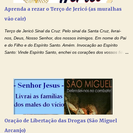
Aprenda a rezar o Terço de Jericó (as muralhas
vão cair)
Terço de Jericó Sinal da Cruz: Pelo sinal da Santa Cruz, livrai-
nos, Deus, Nosso Senhor, dos nossos inimigos. Em nome do Pai
e do Filho e do Espírito Santo. Amém. Invocação ao Espírito
Santo: Vinde Espírito Santo, enchei os corações dos vossos fiéis
e acendei neles o fogo do vosso amor. Enviai o vosso Espírito e
tudo será criado. E renovareis a face da terra. Oremos: Ó Deus,
que instruístes os corações dos vossos fiéis com a luz do Espírito
Santo, fazei que apreciemos retamente todas as coisas segundo
o mesmo Espírito e gozemos sempre da sua consolação. Por
Cristo, Senhor Nosso. Amém. Creio: Creio em Deus Pai Todo-
Poderoso, Criador do céu e da terra; e em Jesus Cristo, seu
único Filho, nosso Senhor; que foi concebido pelo poder do Espí­
rito Santo; nasceu da Virgem Maria, padeceu sob Pôncio Pilatos,
Oração de Libertação das Drogas (São Miguel
foi crucificado, morto e sepultado. Desceu à mansão dos mortos;
Arcanjo)
ressuscitou ao terceiro dia; subiu aos céus, está sentado à direita