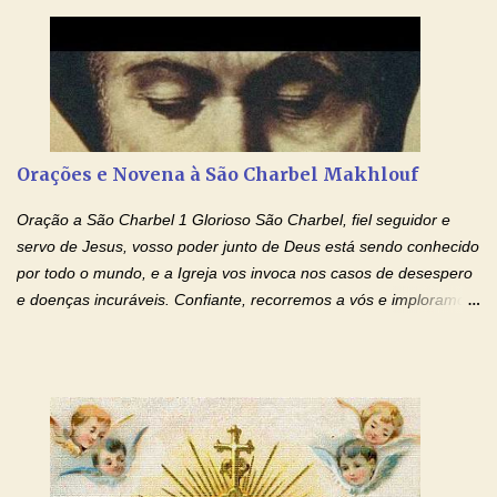
coração, transforma-o e o faz semelhante ao teu. Infunde em
mim o teu fervor, a tua sabedoria e a tua fé. Mostra tua bondade,
ajudando-me e eu me esforçarei para imitar tuas virtudes.
Glória… Amável protetor meu, o estudo geralmente é difícil, duro
e entediante para mim. Tu podes deixar tudo isso mais fácil e
agradável. Espera somente meu chamado. Eu te prometo um
Orações e Novena à São Charbel Makhlouf
esforço maior em meus estudos e uma vida mais digna de tua
santidade. Glória… Deus, que quiseste atrair tudo a teu unigênito
Oração a São Charbel 1 Glorioso São Charbel, fiel seguidor e
Filho, que foi crucificado, permite que, pelos méritos e exemplos
servo de Jesus, vosso poder junto de Deus está sendo conhecido
de te...
por todo o mundo, e a Igreja vos invoca nos casos de desespero
e doenças incuráveis. Confiante, recorremos a vós e imploramos
o vosso auxílio no transe difícil em que nos encontramos.
Concedei-nos a graça, juntamente com todas as que
necessitamos, dando-nos saúde para o corpo e para a alma.
Queremos sempre lembrar-nos deste favor, da vossa intercessão
e invocar-vos como nosso patrono, para maior glória de Deus e o
bem de nossas almas. São Charbel! Rogai por Nós e por todos
aqueles que invocam o vosso nome e auxílio. Amén. Oração 2 Ó