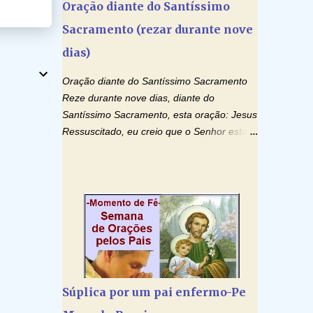
Oração diante do Santíssimo
patrono, para maior glória de Deus e o bem
Sacramento (rezar durante nove
de nossas almas. São Charbel! Rogai por
Nós e por todos aqueles que invocam o
dias)
vosso nome e auxílio. Amén. Oração 2 Ó
Deus, admirável em Vossos Santos, Vós
Oração diante do Santíssimo Sacramento
que inspirastes a São Charbel seguir o
Reze durante nove dias, diante do
caminho da perfeição, lhe concedestes a
Santíssimo Sacramento, esta oração: Jesus
graça e a força para fazer triunfar, na sua
Ressuscitado, eu creio que o Senhor está
vida, o heroísmo das virtudes monásticas: a
vivo diante dos meus olhos, na Hóstia
obediência, a castidade e a voluntária
consagrada. Creio também, Jesus, no Seu
pobreza, e manifestastes o poder de sua
poder contra toda espécie de mal, porque o
intercessão por numerosos milagres e gra...
Senhor venceu, pela sua Morte e
Ressurreição, o pecado e a morte. Seu
preciosíssimo Sangue derramado cruz
estpa presente na Hóstia Santa. Eu creio,
Jesus, e clamo que este Sangue seja agora
derramado sobre mim e sobre todos os
Súplica por um pai enfermo-Pe
meus familiares. Eu peço, Senhor Jesus,