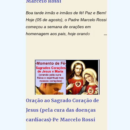
Marcelo Rossi
que, pelo poder libertador e salvítico deste
Sangue, possamos nos livrar de toda
Boa tarde irmãs e irmãos de fé! Paz e Bem!
opressão diabólica que possa estar
Hoje (05 de agosto), o Padre Marcelo Rossi
prejudicando a nossa família. Peço também
começou a semana de orações em
que atenda, em especial, este pedido que
homenagem aos pais, hoje orando
agora faço na Sua presença: (apresente
especialmente pelos pais enfermos. O
aqui o seu pedido...) Eu, desde já,
Padre rezou a Súplica por um pai enfermo
agradeço de coração, confiante que o
e colocou no Facebook a mesma oração
Senhor me atenderá. Eu louvo o Pai por ter
em formato de papiro e cin co maravilhosos
nos dado o Senhor, Jesus, como presente
cartões que coloquei aqui para vocês.
de Páscoa. eu agradeço de coração ao
Tenha uma iluminada semana no Amor
Espíri...
Ágape de Jesus e no Amor Materno de
Nossa Senhora. Adriana dos Anjos-Devoção
e Fé Mensagem do Padre Marcelo Rossi
Oração ao Sagrado Coração de
por E-mail e Facebook: Como foi
Jesus (pela cura das doenças
anunciado ontem, entramos em uma
semana de homenagens aos nossos pais.
cardíacas)-Pe Marcelo Rossi
Hoje nossas orações serão focadas nos