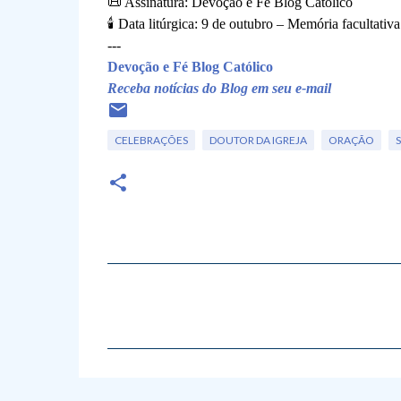
📜 Assinatura: Devoção e Fé Blog Católico
🕯️ Data litúrgica: 9 de outubro – Memória facultativa
---
Devoção e Fé Blog Católico
Receba notícias do Blog em seu e-mail
CELEBRAÇÕES
DOUTOR DA IGREJA
ORAÇÃO
C
o
m
e
n