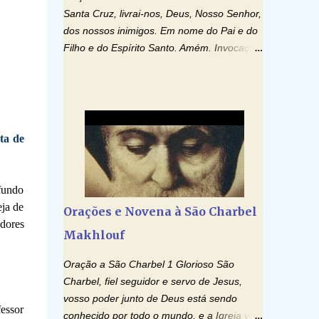
Santa Cruz, livrai-nos, Deus, Nosso Senhor,
dos nossos inimigos. Em nome do Pai e do
Filho e do Espírito Santo. Amém. Invocação
ao Espírito Santo: Vinde Espírito Santo,
enchei os corações dos vossos fiéis e
acendei neles o fogo do vosso amor. Enviai
o vosso Espírito e tudo será criado. E
renovareis a face da terra. Oremos: Ó
ta de
Deus, que instruístes os corações dos
vossos fiéis com a luz do Espírito Santo,
fazei que apreciemos retamente todas as
fundo
coisas segundo o mesmo Espírito e
eja de
Orações e Novena à São Charbel
gozemos sempre da sua consolação. Por
dores
Makhlouf
Cristo, Senhor Nosso. Amém. Creio: Creio
em Deus Pai Todo-Poderoso, Criador do
Oração a São Charbel 1 Glorioso São
céu e da terra; e em Jesus Cristo, seu único
Charbel, fiel seguidor e servo de Jesus,
Filho, nosso Senhor; que foi concebido pelo
vosso poder junto de Deus está sendo
poder do Espí­rito Santo; nasceu da Virgem
essor
conhecido por todo o mundo, e a Igreja vos