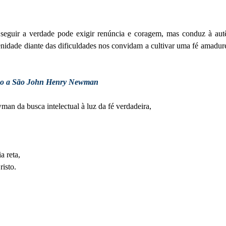
guir a verdade pode exigir renúncia e coragem, mas conduz à autê
enidade diante das dificuldades nos convidam a cultivar uma fé amadur
o a São John Henry Newman
n da busca intelectual à luz da fé verdadeira,
a reta,
risto.