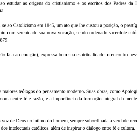
o estudar as origens do cristianismo e os escritos dos Padres da Ig
tã.
e ao Catolicismo em 1845, um ato que lhe custou a posição, o prestíg
iu com serenidade sua nova vocação, sendo ordenado sacerdote catól
1879.
ão fala ao coração), expressa bem sua espiritualidade: o encontro pes
maiores teólogos do pensamento moderno. Suas obras, como Apologi
monia entre fé e razão, e a importância da formação integral da ment
 voz de Deus no íntimo do homem, sempre subordinada à verdade reve
os intelectuais católicos, além de inspirar o diálogo entre fé e cultura.