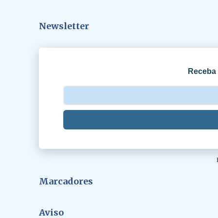
t
á
Newsletter
r
i
o
Receba 
s
Marcadores
Aviso