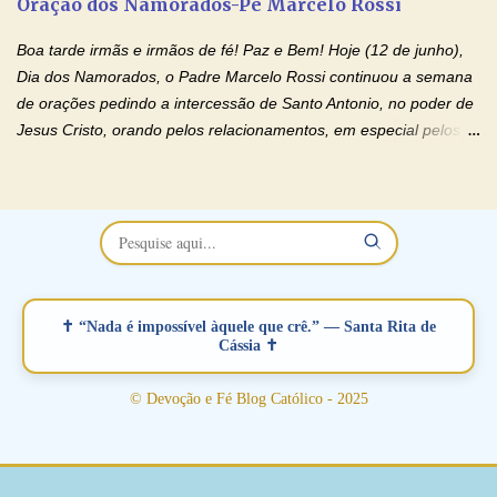
Oração dos Namorados-Pe Marcelo Rossi
separados, devido ao envolvimento de outras pessoas no
relacionamento e que minaram, espiritualmente, a relação do
Boa tarde irmãs e irmãos de fé! Paz e Bem! Hoje (12 de junho),
casal. Vamos orar (coloque o seu esposo ou esposa diante de
Dia dos Namorados, o Padre Marcelo Rossi continuou a semana
Deus). "Senhor Jesus, restaura os laços ...
de orações pedindo a intercessão de Santo Antonio, no poder de
Jesus Cristo, orando pelos relacionamentos, em especial pelos
namorados . O Padre rezou a Oração dos Namorados e colocou
no Facebook a mesma oração em formato de papiro e cin co
maravilhosos cartões que coloquei aqui para vocês. Não perca
esta abençoada semana no Momento de Fé do Padre Marcelo,
vamos juntos formar esta forte corrente de orações. Você que
está sonhando em encontrar um companheiro(a), um amor
verdadeiro, ou que está com problemas no relacionamento
✝ “Nada é impossível àquele que crê.” — Santa Rita de
amoroso, creia na poderosa intercessão deste santo amigo:
Cássia ✝
Santo Antonio! Tenha fé, não desista, pois ele intercede por nós
junto a Jesus! Fique no Amor Ágape de Jesus e no Amor Materno
© Devoção e Fé Blog Católico - 2025
de Nossa Senhora. Adriana-Devoção e Fé Mensagem do Padre
Marcelo Rossi por E-mail: Amados!! Nesta quarta feira, orando
com o pod...