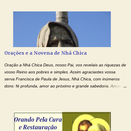
Senhor Jesus! Jesus, coloca Tuas Mãos benditas,
ensanguentadas, chagadas e abertas, sobre mim, neste
momento. Sinto-me completamente sem forças para prosseguir,
carregando as minhas cruzes. Preciso que a força e o poder de
Tuas Mãos, que suportaram a mais profunda dor ao serem
pregadas na Cruz, reergam-me e curem-me agora. Jesus, não
peço somente por mim, mas também por todos aqueles que mais
Orações e a Novena de Nhá Chica
amo. Nós precisamos desesperadamente de cura física e
espiritual, através do toque consolador de tuas Mãos
Oração a Nhá Chica Deus, nosso Pai, vos revelais as riquezas de
ensanguentadas e infinitamente poderosas. Eu reconheço,
vosso Reino aos pobres e simples. Assim agraciastes vossa
apesar de toda a minha limitação e da infinidade dos meus ...
serva Francisca de Paula de Jesus, Nhá Chica, com inúmeros
dons: fé profunda, amor ao próximo e grande sabedoria. Amou a
Igreja e manteve uma terna devoção à Imaculada Conceição. Por
sua intercessão, concedei-nos a graça de que precisamos….. E
dai-nos a alegria de vê-la elevada à honra dos altares. Por nosso
Senhor Jesus Cristo, vosso Filho, na unidade do Espírito Santo.
Amém. Novena a Nhá Chica (Oração para obter os favores
celestiais através da intercessão da Serva de Deus Nhá Chica)