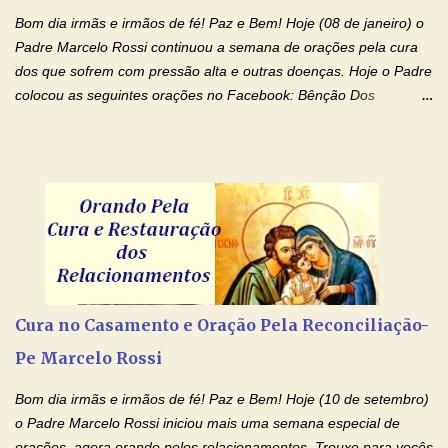
renúncias: o meu cinema, o meu jogo pr...
Bom dia irmãs e irmãos de fé! Paz e Bem! Hoje (08 de janeiro) o
Padre Marcelo Rossi continuou a semana de orações pela cura
dos que sofrem com pressão alta e outras doenças. Hoje o Padre
colocou as seguintes orações no Facebook: Bênção Dos
Enfermos , Oração De Cura De Todas As Doenças e Oração À
Nossa Senhora Da Saúde II . Que Deus abençoe vocês. Fiquem
com o Amor Ágape de Jesus e o Amor Materno de Nossa
Senhora! Adriana-Devoção e Fé Bênção Dos Enfermos O Senhor
Jesus esteja ao vosso lado, para vos defender, dentro de vós,
para vos conservar; diante de vós, pra vos conduzir; atrás de vós
para vos guardar; acima de vós, para vos abençoar. Ele que vive
e reina pelos séculos dos séculos. Amém! Oração De Cura De
Todas As Doenças Senhor Jesus, suplicamos no poder de Teu
Cura no Casamento e Oração Pela Reconciliação-
Nome † (sinal da cruz), que está acima de todo Nome, que todos
Pe Marcelo Rossi
os padrões de enfermidade física transmitidos em minha linha de
família, deixem de existir. Na Tua graça, Senhor, cortamos todos
Bom dia irmãs e irmãos de fé! Paz e Bem! Hoje (10 de setembro)
os laços...
o Padre Marcelo Rossi iniciou mais uma semana especial de
orações, agora orando pelos relacionamentos. Trouxe para vocês