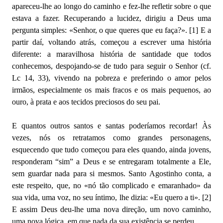
apareceu-lhe ao longo do caminho e fez-lhe refletir sobre o que
estava a fazer. Recuperando a lucidez, dirigiu a Deus uma
pergunta simples: «Senhor, o que queres que eu faça?». [1] E a
partir daí, voltando atrás, começou a escrever uma história
diferente: a maravilhosa história de santidade que todos
conhecemos, despojando-se de tudo para seguir o Senhor (cf.
Lc 14, 33), vivendo na pobreza e preferindo o amor pelos
irmãos, especialmente os mais fracos e os mais pequenos, ao
ouro, à prata e aos tecidos preciosos do seu pai.
E quantos outros santos e santas poderíamos recordar! Às
vezes, nós os retratamos como grandes personagens,
esquecendo que tudo começou para eles quando, ainda jovens,
responderam “sim” a Deus e se entregaram totalmente a Ele,
sem guardar nada para si mesmos. Santo Agostinho conta, a
este respeito, que, no «nó tão complicado e emaranhado» da
sua vida, uma voz, no seu íntimo, lhe dizia: «Eu quero a ti». [2]
E assim Deus deu-lhe uma nova direção, um novo caminho,
uma nova lógica, em que nada da sua existência se perdeu.