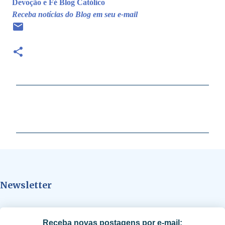
Devoção e Fé Blog Católico
Receba notícias do Blog em seu e-mail
C
o
m
e
n
t
Newsletter
á
r
i
Receba novas postagens por e-mail: