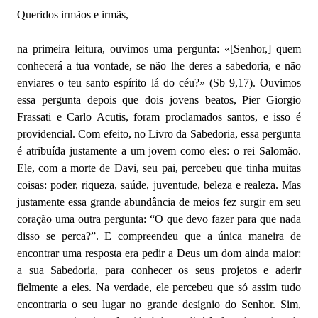
Queridos irmãos e irmãs,
na primeira leitura, ouvimos uma pergunta: «[Senhor,] quem
conhecerá a tua vontade, se não lhe deres a sabedoria, e não
enviares o teu santo espírito lá do céu?» (Sb 9,17). Ouvimos
essa pergunta depois que dois jovens beatos, Pier Giorgio
Frassati e Carlo Acutis, foram proclamados santos, e isso é
providencial. Com efeito, no Livro da Sabedoria, essa pergunta
é atribuída justamente a um jovem como eles: o rei Salomão.
Ele, com a morte de Davi, seu pai, percebeu que tinha muitas
coisas: poder, riqueza, saúde, juventude, beleza e realeza. Mas
justamente essa grande abundância de meios fez surgir em seu
coração uma outra pergunta: “O que devo fazer para que nada
disso se perca?”. E compreendeu que a única maneira de
encontrar uma resposta era pedir a Deus um dom ainda maior:
a sua Sabedoria, para conhecer os seus projetos e aderir
fielmente a eles. Na verdade, ele percebeu que só assim tudo
encontraria o seu lugar no grande desígnio do Senhor. Sim,