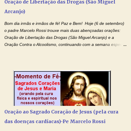
Oração de Libertação das Drogas (São Miguel
esforço maior em meus estudos e uma vida mais digna de tua
Arcanjo)
santidade. Glória… Deus, que quiseste atrair tudo a teu unigênito
Filho, que foi crucificado, permite que, pelos méritos e exemplos
Bom dia irmãs e irmãos de fé! Paz e Bem! Hoje (6 de setembro)
de te...
o padre Marcelo Rossi trouxe mais duas abençoadas orações:
Oração de Libertação das Drogas (São Miguel Arcanjo) e a
Oração Contra o Alcoolismo, continuando com a semana especial
de orações para cura dos vícios. Todos são capazes de se
libertar deste mal, bastar ter fé, acreditar verdadeiramente e
entregar a vida totalmente nas mãos de Jesus. Deixe o amor
Ágape de nosso Pai Santo - Jesus - te curar, deixe nossa
Mãezinha do Céu - Maria - te proteger com Seu divino manto.
Não desista, Jesus irá curar todas suas feridas, Creia! Adriana-
Devoção e Fé Oração de Libertação das Drogas (São Miguel
Arcanjo) "Senhor, Pai Eterno, em Nome de Teu Filho Jesus,
Nosso Senhor Jesus Cristo, concedei a vida a todos aqueles que
Oração ao Sagrado Coração de Jesus (pela cura
se encontram encarcerados em um vício, escravos de alguma
das doenças cardíacas)-Pe Marcelo Rossi
droga. Senhor, Pai Poderoso e cheio de Misericórdia, na
autoridade do Nome de Jesus libertai da escravidão do vício das