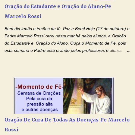
agora que as águas do meu batismo fluam para trás através das
Oração do Estudante e Oração do Aluno-Pe
gerações, através de todas as raízes da minha árvore
Marcelo Rossi
genealógica. Que o Sangue de Jesus, purificador e vivificante,
flua através de todas as gerações: primeira...
Bom dia irmãs e irmãos de fé. Paz e Bem! Hoje (17 de outubro) o
Padre Marcelo Rossi orou nesta manhã pelos alunos, a Oração
do Estudante e Oração do Aluno. Ouça o Momento de Fé, pois
esta semana o Padre está orando pelos professores e alunos.
Você que está em semana de provas, que está estudando para
concursos, vestibulares, para o Enem; além de estudar, se
prepare também orando para permancer tranquilo, pronto
intelectualmente e espiritualmente para o dia da prova. Confie no
amor Ágape de Jesus e no amor materno de Nossa Senhora.
Fique com a paz de Jesus e o amor de Maria! Adriana-Devoção e
Fé Oração do Estudante I Senhor, eu sou estudante, e por sinal,
inteligente. Prova isto é o fato de eu estar aqui, conversando com
o Senhor. Obrigado pelo dom da inteligência e pela possibilidade
Oração De Cura De Todas As Doenças-Pe Marcelo
de estudar. Mas, como o Senhor sabe, a vida de estudante nem
Rossi
sempre é fácil. A rotina cansa e o aprender exige uma série de