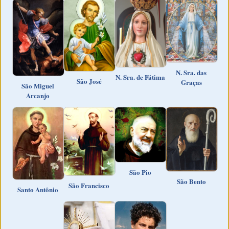
N. Sra. das
N. Sra. de Fátima
São José
Graças
São Miguel
Arcanjo
São Pio
São Bento
São Francisco
Santo Antônio