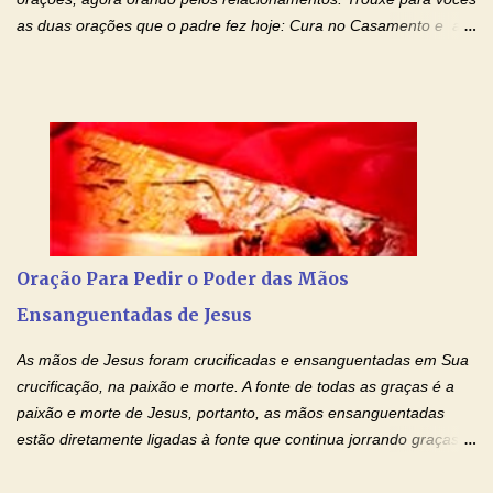
as duas orações que o padre fez hoje: Cura no Casamento e a
Oração Pela Reconciliação Dos Cônjuges . Se você está
sofrendo em seu relacionamento amoroso, faça alguma coisa por
ele antes de desistir: Ore! Entre nesta corrente diária de orações
com o Momento de Fé. Que Deus abençoe e que todo
relacionamento seja fortalecido e curado no amor Ágape de
Jesus. Adriana-Devoção e Fé Mensagem do Padre Marcelo Rossi
em seu Facebook: Amados, iniciamos uma semana para orar
pelos relacionamentos. Diz a Bíblia sagrada: "O amor é paciente,
o amor é prestativo; não é invejoso, não se ostenta, não se incha
Oração Para Pedir o Poder das Mãos
de orgulho. Nada faz de inconveniente, não procura o seu próprio
Ensanguentadas de Jesus
interesse, não se irrita, não guarda rancor. Não se alegra com a
injustiça, mas regozija-se com a verdade. T...
As mãos de Jesus foram crucificadas e ensanguentadas em Sua
crucificação, na paixão e morte. A fonte de todas as graças é a
paixão e morte de Jesus, portanto, as mãos ensanguentadas
estão diretamente ligadas à fonte que continua jorrando graças
sobre graças. Oração para Pedir o Poder das Mãos
Ensanguentadas de Jesus (cura física e espiritual) "Cura-me,