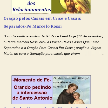
(Rezar durante nove dias seguidos ou intercalados) Nhá Chica,
recorro a vós como intercessora entre a Bondade Divina e as
necessidades humanas. Peço-vos, como favor espiritual, que
Oração pelos Casais em Crise e Casais
entregueis nas mãos do Santíssimo o meu pedido urgente (Fazer
Separados-Pe Marcelo Rossi
o pedido). Acolhei, Nhá Chica, no vosso coração bondoso as
minhas necessidades e amparai-me nesta oração (Fazer o ...
Bom dia irmãs e irmãos de fé! Paz e Bem! Hoje (12 de setembro)
o Padre Marcelo Rossi orou a Oração Pelos Casais Que Estão
Separados e a Oração Para Casais Em Crise ( oração a Virgem
Maria, de cura e libertação para casais que vivem
relacionamentos conturbados, não conseguem firmar namoro,
noivado e tem dificuldade em encontrar o seu marido, a sua
esposa) . O padre continua com a semana especial de orações
no programa de rádio Momento de Fé, pela cura dos
relacionamentos. Seu relacionamento está doente? Você está
sofrendo? Então ouça o Momento de Fé e entre nesta corrente
de orações abençoadas, d eixe o Amor Ágape de Jesus curar e
restaurar você e seu relacionamento. Adriana-Devoção e Fé
Oração Pelos Casais Que Estão Separados Casais que estão