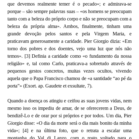
que devemos realmente temer é o pecado»; e admirava-se
porque – são sempre palavras suas – «os homens se preocupam
tanto com a beleza do próprio corpo e não se preocupam com a
beleza da própria alma». Ambos, finalmente, tinham uma
grande devoção pelos santos e pela Virgem Maria, e
praticavam generosamente a caridade. Pier Giorgio dizia: «Em
torno dos pobres e dos doentes, vejo uma luz que nós não
temos». [3] Definia a caridade como «o fundamento da nossa
religião» e, tal como Carlo, praticava-a sobretudo através de
pequenos gestos concretos, muitas vezes ocultos, vivendo
aquela que o Papa Francisco chamou de «a santidade “ao pé da
porta”» (Exort. ap. Gaudete et exsultate, 7).
Quando a doença os atingiu e ceifou as suas jovens vidas, nem
mesmo isso os impediu de amar, de se oferecerem a Deus, de
bendizê-Lo e de orar por si próprios e por todos. Um dia, Pier
Giorgio disse: «O dia da morte será o dia mais bonito da minha
vida»; [4] e na última foto, que o retrata a escalar uma
montanha do Val di Lanzo, com o rosto voltado para o