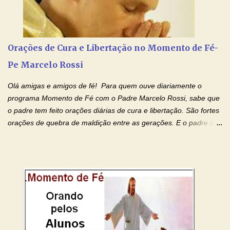
Amados, durante toda esta semana vamos orar pelos nossos
pais. Vamos dedicar um dia para os pais mais idosos, pais que
estão doentes, pais que estão longe dos filhos, pais que já são
falecidos, pais que tem problemas com vícios, enfim, vamos orar
Orações de Cura e Libertação no Momento de Fé-
para todos os pais. Hoje vamos d...
Pe Marcelo Rossi
Olá amigas e amigos de fé! Para quem ouve diariamente o
programa Momento de Fé com o Padre Marcelo Rossi, sabe que
o padre tem feito orações diárias de cura e libertação. São fortes
orações de quebra de maldição entre as gerações. E o padre tem
deixado as orações no facebook dele, mas como sei que muitas
pessoas não tem facebook, então resolvi copiar as orações e
colocar aqui no Blog. Espero que ajude quem estava procurando
por estas valiosas orações. Tenham um lindo fim de semana na
paz de Jesus Cristo e no amor de Maria Santíssima. Adriana-
Devoção e Fé Clique para acessar: Facebook Padre Marcelo
Rossi Site Padre Marcelo Rossi (para ouvir o Momento de Fé)
Tocai, Cura! E Restaura! "Jesus, no poder de Seu Nome, peço