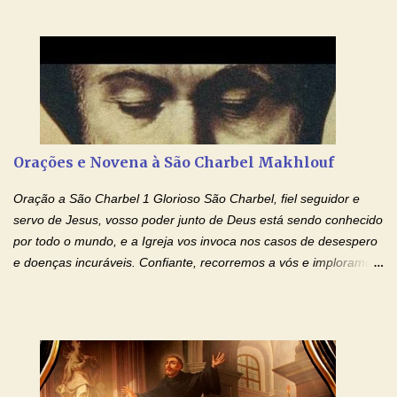
tudo será criado. E renovareis a face da terra. Oremos: Ó Deus,
que instruístes os corações dos vossos fiéis com a luz do Espírito
Santo, fazei que apreciemos retamente todas as coisas segundo
o mesmo Espírito e gozemos sempre da sua consolação. Por
Cristo, Senhor Nosso. Amém. Creio: Creio em Deus Pai Todo-
Poderoso, Criador do céu e da terra; e em Jesus Cristo, seu
único Filho, nosso Senhor; que foi concebido pelo poder do Espí­
rito Santo; nasceu da Virgem Maria, padeceu sob Pôncio Pilatos,
Orações e Novena à São Charbel Makhlouf
foi crucificado, morto e sepultado. Desceu à mansão dos mortos;
ressuscitou ao terceiro dia; subiu aos céus, está sentado à direita
Oração a São Charbel 1 Glorioso São Charbel, fiel seguidor e
de Deus Pai todo-poderoso, donde há de vir a julgar os v...
servo de Jesus, vosso poder junto de Deus está sendo conhecido
por todo o mundo, e a Igreja vos invoca nos casos de desespero
e doenças incuráveis. Confiante, recorremos a vós e imploramos
o vosso auxílio no transe difícil em que nos encontramos.
Concedei-nos a graça, juntamente com todas as que
necessitamos, dando-nos saúde para o corpo e para a alma.
Queremos sempre lembrar-nos deste favor, da vossa intercessão
e invocar-vos como nosso patrono, para maior glória de Deus e o
bem de nossas almas. São Charbel! Rogai por Nós e por todos