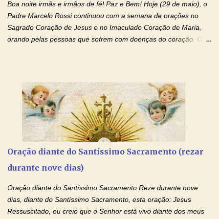
Boa noite irmãs e irmãos de fé! Paz e Bem! Hoje (29 de maio), o
drogas, c...
Padre Marcelo Rossi continuou com a semana de orações no
Sagrado Coração de Jesus e no Imaculado Coração de Maria,
orando pelas pessoas que sofrem com doenças do coração. O
Padre rezou a Oração ao Sagrado Coração de Jesus e colocou
no Facebook a mesma oração em formato de papiro e cin co
maravilhosos cartões que coloquei aqui para vocês. Não perca
esta abençoada semana de orações no programa de rádio
Momento de Fé, vamos juntos formar uma forte corrente de
orações com o Padre Marcelo. Não desista do milagre, da cura;
tenha fé, creia firmemente e ore incessantemente até que o
Kairós aconteça em sua vida. Fique no Amor Ágape de Jesus e
no Amor Materno de Nossa Senhora. Adriana-Devoção e Fé
Oração diante do Santíssimo Sacramento (rezar
Mensagem do Padre Marcelo Rossi por E-mail: Amados!! Nesta
durante nove dias)
quarta feira, vamos orar pelas pessoas que sofrem com as
doenças do coração, NO SAGRADO CORAÇÃO DE JESUS E NO
Oração diante do Santíssimo Sacramento Reze durante nove
IMACULADO CORAÇÃO DE MAR...
dias, diante do Santíssimo Sacramento, esta oração: Jesus
Ressuscitado, eu creio que o Senhor está vivo diante dos meus