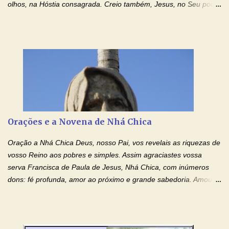
olhos, na Hóstia consagrada. Creio também, Jesus, no Seu poder
contra toda espécie de mal, porque o Senhor venceu, pela sua
Morte e Ressurreição, o pecado e a morte. Seu preciosíssimo
Sangue derramado cruz estpa presente na Hóstia Santa. Eu
creio, Jesus, e clamo que este Sangue seja agora derramado
sobre mim e sobre todos os meus familiares. Eu peço, Senhor
Jesus, que, pelo poder libertador e salvítico deste Sangue,
possamos nos livrar de toda opressão diabólica que possa estar
prejudicando a nossa família. Peço também que atenda, em
especial, este pedido que agora faço na Sua presença:
Orações e a Novena de Nhá Chica
(apresente aqui o seu pedido...) Eu, desde já, agradeço de
coração, confiante que o Senhor me atenderá. Eu louvo o Pai por
Oração a Nhá Chica Deus, nosso Pai, vos revelais as riquezas de
ter nos dado o Senhor, Jesus, como presente de Páscoa. eu
vosso Reino aos pobres e simples. Assim agraciastes vossa
agradeço de coração ao Espíri...
serva Francisca de Paula de Jesus, Nhá Chica, com inúmeros
dons: fé profunda, amor ao próximo e grande sabedoria. Amou a
Igreja e manteve uma terna devoção à Imaculada Conceição. Por
sua intercessão, concedei-nos a graça de que precisamos….. E
dai-nos a alegria de vê-la elevada à honra dos altares. Por nosso
Senhor Jesus Cristo, vosso Filho, na unidade do Espírito Santo.