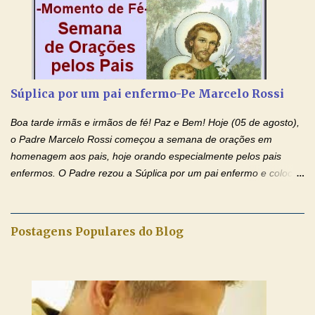
Amém. Novena a Nhá Chica (Oração para obter os favores
celestiais através da intercessão da Serva de Deus Nhá Chica)
(Rezar durante nove dias seguidos ou intercalados) Nhá Chica,
recorro a vós como intercessora entre a Bondade Divina e as
necessidades humanas. Peço-vos, como favor espiritual, que
Súplica por um pai enfermo-Pe Marcelo Rossi
entregueis nas mãos do Santíssimo o meu pedido urgente (Fazer
o pedido). Acolhei, Nhá Chica, no vosso coração bondoso as
Boa tarde irmãs e irmãos de fé! Paz e Bem! Hoje (05 de agosto),
minhas necessidades e amparai-me nesta oração (Fazer o ...
o Padre Marcelo Rossi começou a semana de orações em
homenagem aos pais, hoje orando especialmente pelos pais
enfermos. O Padre rezou a Súplica por um pai enfermo e colocou
no Facebook a mesma oração em formato de papiro e cin co
maravilhosos cartões que coloquei aqui para vocês. Tenha uma
iluminada semana no Amor Ágape de Jesus e no Amor Materno
Postagens Populares do Blog
de Nossa Senhora. Adriana dos Anjos-Devoção e Fé Mensagem
do Padre Marcelo Rossi por E-mail e Facebook: Como foi
anunciado ontem, entramos em uma semana de homenagens
aos nossos pais. Hoje nossas orações serão focadas nos pais
que não se encontram bem de saúde, OS PAIS ENFERMOS!