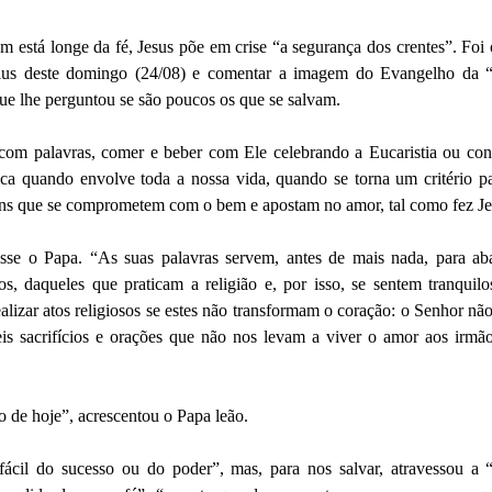
está longe da fé, Jesus põe em crise “a segurança dos crentes”. Foi
lus deste domingo (24/08) e comentar a imagem do Evangelho da “
que lhe perguntou se são poucos os que se salvam.
 com palavras, comer e beber com Ele celebrando a Eucaristia ou co
ica quando envolve toda a nossa vida, quando se torna um critério p
ens que se comprometem com o bem e apostam no amor, tal como fez Je
sse o Papa. “As suas palavras servem, antes de mais nada, para aba
, daqueles que praticam a religião e, por isso, se sentem tranquil
lizar atos religiosos se estes não transformam o coração: o Senhor nã
is sacrifícios e orações que não nos levam a viver o amor aos irmão
 de hoje”, acrescentou o Papa leão.
cil do sucesso ou do poder”, mas, para nos salvar, atravessou a “