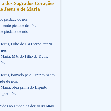
ha dos Sagrados Corações
de Jesus e de Maria
de piedade de nós.
o, tende piedade de nós.
de piedade de nós.
tende
Jesus, Filho do Pai Eterno,
 nós
.
 Maria, Mãe do Filho de Deus,
nós
.
Jesus, formado pelo Espírito Santo,
ade de nós
.
Maria, obra-prima do Espírito
i por nós
.
salvai-nos
nidos no amor e na dor,
.