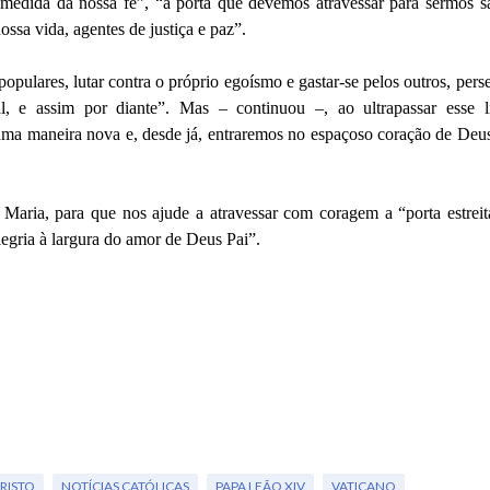
a medida da nossa fé”, “a porta que devemos atravessar para sermos s
sa vida, agentes de justiça e paz”.
mpopulares, lutar contra o próprio egoísmo e gastar-se pelos outros, pers
 e assim por diante”. Mas – continuou –, ao ultrapassar esse li
 uma maneira nova e, desde já, entraremos no espaçoso coração de Deu
aria, para que nos ajude a atravessar com coragem a “porta estreit
gria à largura do amor de Deus Pai”.
RISTO
NOTÍCIAS CATÓLICAS
PAPA LEÃO XIV
VATICANO