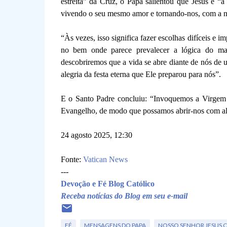
estreita” da Cruz, o Papa salientou que Jesus é “
vivendo o seu mesmo amor e tornando-nos, com a nos
“Às vezes, isso significa fazer escolhas difíceis e i
no bem onde parece prevalecer a lógica do mal,
descobriremos que a vida se abre diante de nós de
alegria da festa eterna que Ele preparou para nós”.
E o Santo Padre concluiu: “Invoquemos a Virgem M
Evangelho, de modo que possamos abrir-nos com ale
24 agosto 2025, 12:30
Fonte:
Vatican News
---
Devoção e Fé Blog Católico
Receba notícias do Blog em seu e-mail
FÉ
MENSAGENS DO PAPA
NOSSO SENHOR JESUS C