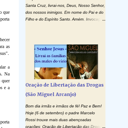
Santa Cruz, livrai-nos, Deus, Nosso Senhor,
 o que
dos nossos inimigos. Em nome do Pai e do
porta
Filho e do Espírito Santo. Amém. Invocação
ao Espírito Santo: Vinde Espírito Santo,
enchei os corações dos vossos fiéis e
nhecer
acendei neles o fogo do vosso amor. Enviai
ara as
o vosso Espírito e tudo será criado. E
sus".
renovareis a face da terra. Oremos: Ó
Deus, que instruístes os corações dos
lar a
vossos fiéis com a luz do Espírito Santo,
os. Na
fazei que apreciemos retamente todas as
o quer
coisas segundo o mesmo Espírito e
Oração de Libertação das Drogas
s e a
gozemos sempre da sua consolação. Por
(São Miguel Arcanjo)
Cristo, Senhor Nosso. Amém. Creio: Creio
em Deus Pai Todo-Poderoso, Criador do
Bom dia irmãs e irmãos de fé! Paz e Bem!
céu e da terra; e em Jesus Cristo, seu único
Hoje (6 de setembro) o padre Marcelo
Filho, nosso Senhor; que foi concebido pelo
Rossi trouxe mais duas abençoadas
porta
poder do Espí­rito Santo; nasceu da Virgem
orações: Oração de Libertação das Drogas