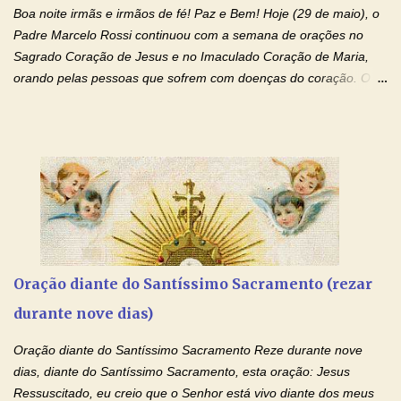
Boa noite irmãs e irmãos de fé! Paz e Bem! Hoje (29 de maio), o
de te...
Padre Marcelo Rossi continuou com a semana de orações no
Sagrado Coração de Jesus e no Imaculado Coração de Maria,
orando pelas pessoas que sofrem com doenças do coração. O
Padre rezou a Oração ao Sagrado Coração de Jesus e colocou
no Facebook a mesma oração em formato de papiro e cin co
maravilhosos cartões que coloquei aqui para vocês. Não perca
esta abençoada semana de orações no programa de rádio
Momento de Fé, vamos juntos formar uma forte corrente de
orações com o Padre Marcelo. Não desista do milagre, da cura;
tenha fé, creia firmemente e ore incessantemente até que o
Kairós aconteça em sua vida. Fique no Amor Ágape de Jesus e
no Amor Materno de Nossa Senhora. Adriana-Devoção e Fé
Oração diante do Santíssimo Sacramento (rezar
Mensagem do Padre Marcelo Rossi por E-mail: Amados!! Nesta
durante nove dias)
quarta feira, vamos orar pelas pessoas que sofrem com as
doenças do coração, NO SAGRADO CORAÇÃO DE JESUS E NO
Oração diante do Santíssimo Sacramento Reze durante nove
IMACULADO CORAÇÃO DE MAR...
dias, diante do Santíssimo Sacramento, esta oração: Jesus
Ressuscitado, eu creio que o Senhor está vivo diante dos meus