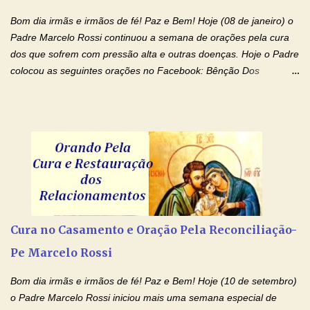
renúncias: o meu cinema, o meu jogo pr...
Bom dia irmãs e irmãos de fé! Paz e Bem! Hoje (08 de janeiro) o
Padre Marcelo Rossi continuou a semana de orações pela cura
dos que sofrem com pressão alta e outras doenças. Hoje o Padre
colocou as seguintes orações no Facebook: Bênção Dos
Enfermos , Oração De Cura De Todas As Doenças e Oração À
Nossa Senhora Da Saúde II . Que Deus abençoe vocês. Fiquem
com o Amor Ágape de Jesus e o Amor Materno de Nossa
Senhora! Adriana-Devoção e Fé Bênção Dos Enfermos O Senhor
Jesus esteja ao vosso lado, para vos defender, dentro de vós,
para vos conservar; diante de vós, pra vos conduzir; atrás de vós
para vos guardar; acima de vós, para vos abençoar. Ele que vive
e reina pelos séculos dos séculos. Amém! Oração De Cura De
Todas As Doenças Senhor Jesus, suplicamos no poder de Teu
Cura no Casamento e Oração Pela Reconciliação-
Nome † (sinal da cruz), que está acima de todo Nome, que todos
Pe Marcelo Rossi
os padrões de enfermidade física transmitidos em minha linha de
família, deixem de existir. Na Tua graça, Senhor, cortamos todos
Bom dia irmãs e irmãos de fé! Paz e Bem! Hoje (10 de setembro)
os laços...
o Padre Marcelo Rossi iniciou mais uma semana especial de