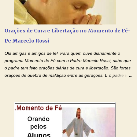
pais que não se preocupam com seus filhos não estão no seu
estado natural, normal. O mundo de hoje apresenta anomalias
absurdas. Temos notícia de pais que torturam seus filhos, que os
desrespeitam, que espancam ou matam a mãe na presença dos
Orações de Cura e Libertação no Momento de Fé-
filhos. Mas isso não é o c...
Pe Marcelo Rossi
Olá amigas e amigos de fé! Para quem ouve diariamente o
programa Momento de Fé com o Padre Marcelo Rossi, sabe que
o padre tem feito orações diárias de cura e libertação. São fortes
orações de quebra de maldição entre as gerações. E o padre tem
deixado as orações no facebook dele, mas como sei que muitas
pessoas não tem facebook, então resolvi copiar as orações e
colocar aqui no Blog. Espero que ajude quem estava procurando
por estas valiosas orações. Tenham um lindo fim de semana na
paz de Jesus Cristo e no amor de Maria Santíssima. Adriana-
Devoção e Fé Clique para acessar: Facebook Padre Marcelo
Rossi Site Padre Marcelo Rossi (para ouvir o Momento de Fé)
Tocai, Cura! E Restaura! "Jesus, no poder de Seu Nome, peço