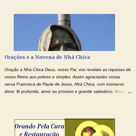
Ensanguentadas de Jesus (cura física e espiritual) "Cura-me,
Senhor Jesus! Jesus, coloca Tuas Mãos benditas,
ensanguentadas, chagadas e abertas, sobre mim, neste
momento. Sinto-me completamente sem forças para prosseguir,
carregando as minhas cruzes. Preciso que a força e o poder de
Tuas Mãos, que suportaram a mais profunda dor ao serem
pregadas na Cruz, reergam-me e curem-me agora. Jesus, não
peço somente por mim, mas também por todos aqueles que mais
Orações e a Novena de Nhá Chica
amo. Nós precisamos desesperadamente de cura física e
espiritual, através do toque consolador de tuas Mãos
Oração a Nhá Chica Deus, nosso Pai, vos revelais as riquezas de
ensanguentadas e infinitamente poderosas. Eu reconheço,
vosso Reino aos pobres e simples. Assim agraciastes vossa
apesar de toda a minha limitação e da infinidade dos meus ...
serva Francisca de Paula de Jesus, Nhá Chica, com inúmeros
dons: fé profunda, amor ao próximo e grande sabedoria. Amou a
Igreja e manteve uma terna devoção à Imaculada Conceição. Por
sua intercessão, concedei-nos a graça de que precisamos….. E
dai-nos a alegria de vê-la elevada à honra dos altares. Por nosso
Senhor Jesus Cristo, vosso Filho, na unidade do Espírito Santo.
Amém. Novena a Nhá Chica (Oração para obter os favores
celestiais através da intercessão da Serva de Deus Nhá Chica)