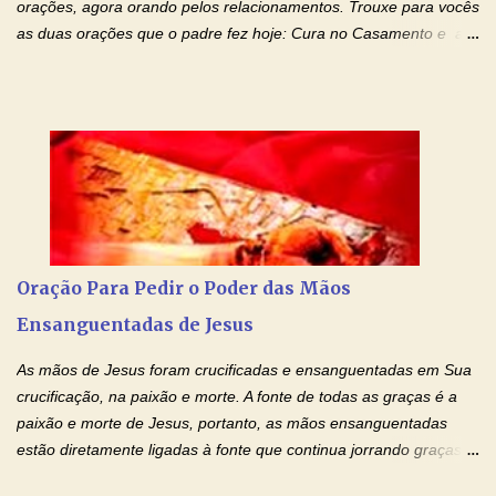
orações, agora orando pelos relacionamentos. Trouxe para vocês
as duas orações que o padre fez hoje: Cura no Casamento e a
Oração Pela Reconciliação Dos Cônjuges . Se você está
sofrendo em seu relacionamento amoroso, faça alguma coisa por
ele antes de desistir: Ore! Entre nesta corrente diária de orações
com o Momento de Fé. Que Deus abençoe e que todo
relacionamento seja fortalecido e curado no amor Ágape de
Jesus. Adriana-Devoção e Fé Mensagem do Padre Marcelo Rossi
em seu Facebook: Amados, iniciamos uma semana para orar
pelos relacionamentos. Diz a Bíblia sagrada: "O amor é paciente,
o amor é prestativo; não é invejoso, não se ostenta, não se incha
Oração Para Pedir o Poder das Mãos
de orgulho. Nada faz de inconveniente, não procura o seu próprio
Ensanguentadas de Jesus
interesse, não se irrita, não guarda rancor. Não se alegra com a
injustiça, mas regozija-se com a verdade. T...
As mãos de Jesus foram crucificadas e ensanguentadas em Sua
crucificação, na paixão e morte. A fonte de todas as graças é a
paixão e morte de Jesus, portanto, as mãos ensanguentadas
estão diretamente ligadas à fonte que continua jorrando graças
sobre graças. Oração para Pedir o Poder das Mãos