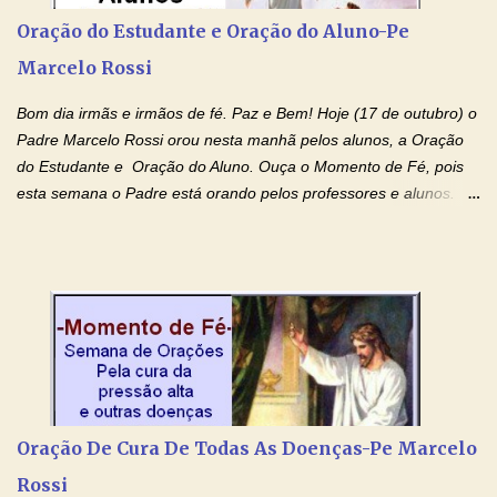
agora que as águas do meu batismo fluam para trás através das
Oração do Estudante e Oração do Aluno-Pe
gerações, através de todas as raízes da minha árvore
Marcelo Rossi
genealógica. Que o Sangue de Jesus, purificador e vivificante,
flua através de todas as gerações: primeira...
Bom dia irmãs e irmãos de fé. Paz e Bem! Hoje (17 de outubro) o
Padre Marcelo Rossi orou nesta manhã pelos alunos, a Oração
do Estudante e Oração do Aluno. Ouça o Momento de Fé, pois
esta semana o Padre está orando pelos professores e alunos.
Você que está em semana de provas, que está estudando para
concursos, vestibulares, para o Enem; além de estudar, se
prepare também orando para permancer tranquilo, pronto
intelectualmente e espiritualmente para o dia da prova. Confie no
amor Ágape de Jesus e no amor materno de Nossa Senhora.
Fique com a paz de Jesus e o amor de Maria! Adriana-Devoção e
Fé Oração do Estudante I Senhor, eu sou estudante, e por sinal,
inteligente. Prova isto é o fato de eu estar aqui, conversando com
o Senhor. Obrigado pelo dom da inteligência e pela possibilidade
Oração De Cura De Todas As Doenças-Pe Marcelo
de estudar. Mas, como o Senhor sabe, a vida de estudante nem
Rossi
sempre é fácil. A rotina cansa e o aprender exige uma série de