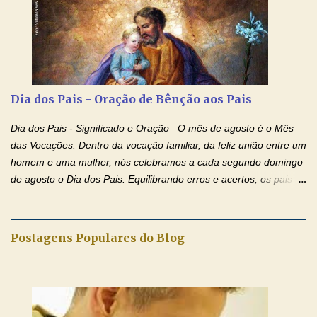
de Nossa Senhora. Adriana dos Anjos-Devoção e Fé Mensagem
do Padre Marcelo Rossi por E-mail e Facebook: Como foi
anunciado ontem, entramos em uma semana de homenagens
aos nossos pais. Hoje nossas orações serão focadas nos pais
que não se encontram bem de saúde, OS PAIS ENFERMOS!
Amados, durante toda esta semana vamos orar pelos nossos
Dia dos Pais - Oração de Bênção aos Pais
pais. Vamos dedicar um dia para os pais mais idosos, pais que
estão doentes, pais que estão longe dos filhos, pais que já são
Dia dos Pais - Significado e Oração O mês de agosto é o Mês
falecidos, pais que tem problemas com vícios, enfim, vamos orar
das Vocações. Dentro da vocação familiar, da feliz união entre um
para todos os pais. Hoje vamos d...
homem e uma mulher, nós celebramos a cada segundo domingo
de agosto o Dia dos Pais. Equilibrando erros e acertos, os pais
têm um papel importante na formação do caráter e no decorrer
da vida dos filhos. Os pais acompanham seu crescimento, seu
desenvolvimento intelectual e se esforçam para dar aos filhos,
Postagens Populares do Blog
conforto, boa alimentação, educação de qualidade. E, em geral,
procuram orientá-los para que enfrentem o mundo, com suas
alegrias, com seus dissabores. Acompanham-nos em suas
vitórias, em seus fracassos, em suas lutas. É claro que há
exceções, mas essas exceções só confirmam uma regra porque