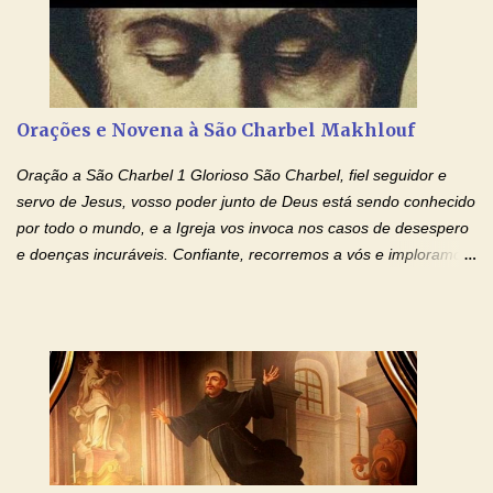
Mãezinha do Céu - Maria - te proteger com Seu divino manto.
Não desista, Jesus irá curar todas suas feridas, Creia! Adriana-
Devoção e Fé Oração de Libertação das Drogas (São Miguel
Arcanjo) "Senhor, Pai Eterno, em Nome de Teu Filho Jesus,
Nosso Senhor Jesus Cristo, concedei a vida a todos aqueles que
Orações e Novena à São Charbel Makhlouf
se encontram encarcerados em um vício, escravos de alguma
droga. Senhor, Pai Poderoso e cheio de Misericórdia, na
Oração a São Charbel 1 Glorioso São Charbel, fiel seguidor e
autoridade do Nome de Jesus libertai da escravidão do vício das
servo de Jesus, vosso poder junto de Deus está sendo conhecido
drogas, c...
por todo o mundo, e a Igreja vos invoca nos casos de desespero
e doenças incuráveis. Confiante, recorremos a vós e imploramos
o vosso auxílio no transe difícil em que nos encontramos.
Concedei-nos a graça, juntamente com todas as que
necessitamos, dando-nos saúde para o corpo e para a alma.
Queremos sempre lembrar-nos deste favor, da vossa intercessão
e invocar-vos como nosso patrono, para maior glória de Deus e o
bem de nossas almas. São Charbel! Rogai por Nós e por todos
aqueles que invocam o vosso nome e auxílio. Amén. Oração 2 Ó
Deus, admirável em Vossos Santos, Vós que inspirastes a São
Charbel seguir o caminho da perfeição, lhe concedestes a graça