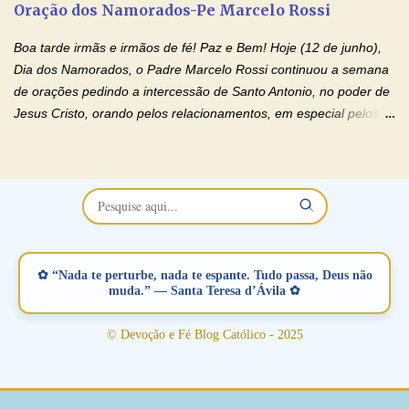
Oração dos Namorados-Pe Marcelo Rossi
separados, devido ao envolvimento de outras pessoas no
relacionamento e que minaram, espiritualmente, a relação do
Boa tarde irmãs e irmãos de fé! Paz e Bem! Hoje (12 de junho),
casal. Vamos orar (coloque o seu esposo ou esposa diante de
Dia dos Namorados, o Padre Marcelo Rossi continuou a semana
Deus). "Senhor Jesus, restaura os laços ...
de orações pedindo a intercessão de Santo Antonio, no poder de
Jesus Cristo, orando pelos relacionamentos, em especial pelos
namorados . O Padre rezou a Oração dos Namorados e colocou
no Facebook a mesma oração em formato de papiro e cin co
maravilhosos cartões que coloquei aqui para vocês. Não perca
esta abençoada semana no Momento de Fé do Padre Marcelo,
vamos juntos formar esta forte corrente de orações. Você que
está sonhando em encontrar um companheiro(a), um amor
verdadeiro, ou que está com problemas no relacionamento
✿ “Nada te perturbe, nada te espante. Tudo passa, Deus não
amoroso, creia na poderosa intercessão deste santo amigo:
muda.” — Santa Teresa d’Ávila ✿
Santo Antonio! Tenha fé, não desista, pois ele intercede por nós
junto a Jesus! Fique no Amor Ágape de Jesus e no Amor Materno
© Devoção e Fé Blog Católico - 2025
de Nossa Senhora. Adriana-Devoção e Fé Mensagem do Padre
Marcelo Rossi por E-mail: Amados!! Nesta quarta feira, orando
com o pod...