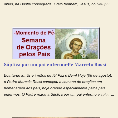
olhos, na Hóstia consagrada. Creio também, Jesus, no Seu poder
contra toda espécie de mal, porque o Senhor venceu, pela sua
Morte e Ressurreição, o pecado e a morte. Seu preciosíssimo
Sangue derramado cruz estpa presente na Hóstia Santa. Eu
creio, Jesus, e clamo que este Sangue seja agora derramado
sobre mim e sobre todos os meus familiares. Eu peço, Senhor
Jesus, que, pelo poder libertador e salvítico deste Sangue,
possamos nos livrar de toda opressão diabólica que possa estar
prejudicando a nossa família. Peço também que atenda, em
especial, este pedido que agora faço na Sua presença:
Súplica por um pai enfermo-Pe Marcelo Rossi
(apresente aqui o seu pedido...) Eu, desde já, agradeço de
coração, confiante que o Senhor me atenderá. Eu louvo o Pai por
Boa tarde irmãs e irmãos de fé! Paz e Bem! Hoje (05 de agosto),
ter nos dado o Senhor, Jesus, como presente de Páscoa. eu
o Padre Marcelo Rossi começou a semana de orações em
agradeço de coração ao Espíri...
homenagem aos pais, hoje orando especialmente pelos pais
enfermos. O Padre rezou a Súplica por um pai enfermo e colocou
no Facebook a mesma oração em formato de papiro e cin co
maravilhosos cartões que coloquei aqui para vocês. Tenha uma
iluminada semana no Amor Ágape de Jesus e no Amor Materno