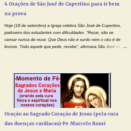
4 Orações de São José de Cupertino para ir bem
e a força para fazer triunfar, na sua vida, o heroísmo das virtudes
na prova
monásticas: a obediência, a castidade e a voluntária pobreza, e
manifestastes o poder de sua intercessão por numerosos
Hoje (18 de setembro) a Igreja celebra São José de Cupertino,
milagres e gra...
padroeiro dos estudantes com dificuldades. “Rezar, não se
cansar nunca de rezar. Que Deus não é surdo nem o céu é de
bronze. Todo aquele que pede, recebe”, afirmava São José de
Cupertino, o franciscano que não era bom nos estudos, mas que
se tornou padroeiro dos estudantes. [a] 1 - Oração São José de
Cupertino Querido São José de Cupertino, purifica o meu
coração, transforma-o e o faz semelhante ao teu. Infunde em
mim o teu fervor, a tua sabedoria e a tua fé. Mostra tua bondade,
ajudando-me e eu me esforçarei para imitar tuas virtudes.
Glória… Amável protetor meu, o estudo geralmente é difícil, duro
e entediante para mim. Tu podes deixar tudo isso mais fácil e
agradável. Espera somente meu chamado. Eu te prometo um
Oração ao Sagrado Coração de Jesus (pela cura
esforço maior em meus estudos e uma vida mais digna de tua
das doenças cardíacas)-Pe Marcelo Rossi
santidade. Glória… Deus, que quiseste atrair tudo a teu unigênito
Filho, que foi crucificado, permite que, pelos méritos e exemplos