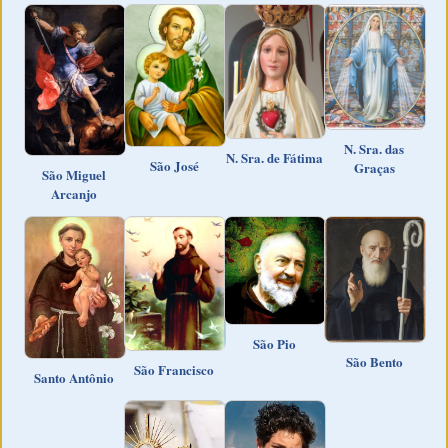
N. Sra. das
N. Sra. de Fátima
São José
Graças
São Miguel
Arcanjo
São Pio
São Bento
São Francisco
Santo Antônio