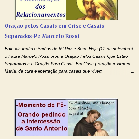
(Rezar durante nove dias seguidos ou intercalados) Nhá Chica,
recorro a vós como intercessora entre a Bondade Divina e as
necessidades humanas. Peço-vos, como favor espiritual, que
Oração pelos Casais em Crise e Casais
entregueis nas mãos do Santíssimo o meu pedido urgente (Fazer
Separados-Pe Marcelo Rossi
o pedido). Acolhei, Nhá Chica, no vosso coração bondoso as
minhas necessidades e amparai-me nesta oração (Fazer o ...
Bom dia irmãs e irmãos de fé! Paz e Bem! Hoje (12 de setembro)
o Padre Marcelo Rossi orou a Oração Pelos Casais Que Estão
Separados e a Oração Para Casais Em Crise ( oração a Virgem
Maria, de cura e libertação para casais que vivem
relacionamentos conturbados, não conseguem firmar namoro,
noivado e tem dificuldade em encontrar o seu marido, a sua
esposa) . O padre continua com a semana especial de orações
no programa de rádio Momento de Fé, pela cura dos
relacionamentos. Seu relacionamento está doente? Você está
sofrendo? Então ouça o Momento de Fé e entre nesta corrente
de orações abençoadas, d eixe o Amor Ágape de Jesus curar e
restaurar você e seu relacionamento. Adriana-Devoção e Fé
Oração Pelos Casais Que Estão Separados Casais que estão