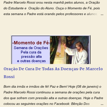
Padre Marcelo Rossi orou nesta manhã pelos alunos, a Oração
do Estudante e Oração do Aluno. Ouça o Momento de Fé, pois
esta semana o Padre está orando pelos professores e alunos.
Você que está em semana de provas, que está estudando para
concursos, vestibulares, para o Enem; além de estudar, se
prepare também orando para permancer tranquilo, pronto
intelectualmente e espiritualmente para o dia da prova. Confie no
amor Ágape de Jesus e no amor materno de Nossa Senhora.
Fique com a paz de Jesus e o amor de Maria! Adriana-Devoção e
Fé Oração do Estudante I Senhor, eu sou estudante, e por sinal,
inteligente. Prova isto é o fato de eu estar aqui, conversando com
o Senhor. Obrigado pelo dom da inteligência e pela possibilidade
Oração De Cura De Todas As Doenças-Pe Marcelo
de estudar. Mas, como o Senhor sabe, a vida de estudante nem
Rossi
sempre é fácil. A rotina cansa e o aprender exige uma série de
renúncias: o meu cinema, o meu jogo pr...
Bom dia irmãs e irmãos de fé! Paz e Bem! Hoje (08 de janeiro) o
Padre Marcelo Rossi continuou a semana de orações pela cura
dos que sofrem com pressão alta e outras doenças. Hoje o Padre
colocou as seguintes orações no Facebook: Bênção Dos