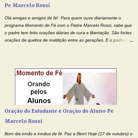
para todos os pais. Hoje vamos d...
Pe Marcelo Rossi
Olá amigas e amigos de fé! Para quem ouve diariamente o
programa Momento de Fé com o Padre Marcelo Rossi, sabe que
o padre tem feito orações diárias de cura e libertação. São fortes
orações de quebra de maldição entre as gerações. E o padre tem
deixado as orações no facebook dele, mas como sei que muitas
pessoas não tem facebook, então resolvi copiar as orações e
colocar aqui no Blog. Espero que ajude quem estava procurando
por estas valiosas orações. Tenham um lindo fim de semana na
paz de Jesus Cristo e no amor de Maria Santíssima. Adriana-
Devoção e Fé Clique para acessar: Facebook Padre Marcelo
Rossi Site Padre Marcelo Rossi (para ouvir o Momento de Fé)
Tocai, Cura! E Restaura! "Jesus, no poder de Seu Nome, peço
agora que as águas do meu batismo fluam para trás através das
Oração do Estudante e Oração do Aluno-Pe
gerações, através de todas as raízes da minha árvore
Marcelo Rossi
genealógica. Que o Sangue de Jesus, purificador e vivificante,
flua através de todas as gerações: primeira...
Bom dia irmãs e irmãos de fé. Paz e Bem! Hoje (17 de outubro) o