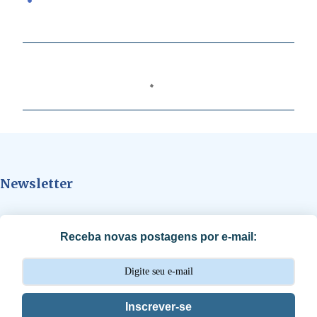
C
o
m
e
n
t
Newsletter
á
r
i
Receba novas postagens por e-mail:
o
s
Inscrever-se