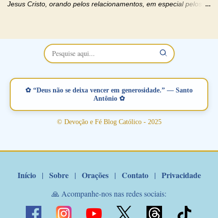
Jesus Cristo, orando pelos relacionamentos, em especial pelos
namorados . O Padre rezou a Oração dos Namorados e colocou
no Facebook a mesma oração em formato de papiro e cin co
maravilhosos cartões que coloquei aqui para vocês. Não perca
esta abençoada semana no Momento de Fé do Padre Marcelo,
vamos juntos formar esta forte corrente de orações. Você que
está sonhando em encontrar um companheiro(a), um amor
verdadeiro, ou que está com problemas no relacionamento
✿ “Deus não se deixa vencer em generosidade.” — Santo
amoroso, creia na poderosa intercessão deste santo amigo:
Antônio ✿
Santo Antonio! Tenha fé, não desista, pois ele intercede por nós
junto a Jesus! Fique no Amor Ágape de Jesus e no Amor Materno
© Devoção e Fé Blog Católico - 2025
de Nossa Senhora. Adriana-Devoção e Fé Mensagem do Padre
Marcelo Rossi por E-mail: Amados!! Nesta quarta feira, orando
com o pod...
Início
Sobre
Orações
Contato
Privacidade
|
|
|
|
🙏 Acompanhe-nos nas redes sociais: