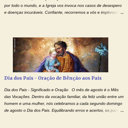
de te...
por todo o mundo, e a Igreja vos invoca nos casos de desespero
e doenças incuráveis. Confiante, recorremos a vós e imploramos
o vosso auxílio no transe difícil em que nos encontramos.
Concedei-nos a graça, juntamente com todas as que
necessitamos, dando-nos saúde para o corpo e para a alma.
Queremos sempre lembrar-nos deste favor, da vossa intercessão
e invocar-vos como nosso patrono, para maior glória de Deus e o
bem de nossas almas. São Charbel! Rogai por Nós e por todos
aqueles que invocam o vosso nome e auxílio. Amén. Oração 2 Ó
Deus, admirável em Vossos Santos, Vós que inspirastes a São
Charbel seguir o caminho da perfeição, lhe concedestes a graça
Dia dos Pais - Oração de Bênção aos Pais
e a força para fazer triunfar, na sua vida, o heroísmo das virtudes
monásticas: a obediência, a castidade e a voluntária pobreza, e
Dia dos Pais - Significado e Oração O mês de agosto é o Mês
manifestastes o poder de sua intercessão por numerosos
das Vocações. Dentro da vocação familiar, da feliz união entre um
milagres e gra...
homem e uma mulher, nós celebramos a cada segundo domingo
de agosto o Dia dos Pais. Equilibrando erros e acertos, os pais
têm um papel importante na formação do caráter e no decorrer
da vida dos filhos. Os pais acompanham seu crescimento, seu