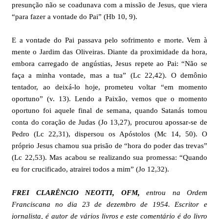
presunção não se coadunava com a missão de Jesus, que viera
“para fazer a vontade do Pai” (Hb 10, 9).
E a vontade do Pai passava pelo sofrimento e morte. Vem à
mente o Jardim das Oliveiras. Diante da proximidade da hora,
embora carregado de angústias, Jesus repete ao Pai: “Não se
faça a minha vontade, mas a tua” (Lc 22,42). O demônio
tentador, ao deixá-lo hoje, prometeu voltar “em momento
oportuno” (v. 13). Lendo a Paixão, vemos que o momento
oportuno foi aquele final de semana, quando Satanás tomou
conta do coração de Judas (Jo 13,27), procurou apossar-se de
Pedro (Lc 22,31), dispersou os Apóstolos (Mc 14, 50). O
próprio Jesus chamou sua prisão de “hora do poder das trevas”
(Lc 22,53). Mas acabou se realizando sua promessa: “Quando
eu for crucificado, atrairei todos a mim” (Jo 12,32).
FREI CLARÊNCIO NEOTTI, OFM,
entrou na Ordem
Franciscana no dia 23 de dezembro de 1954. Escritor e
jornalista, é autor de vários livros e este comentário é do livro