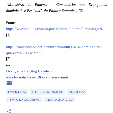
“Ministério da Palavra – Comentários aos Evangelhos
dominicais e Festivos”, da Editora Santuário
.
[2]
Fontes:
https://www.paulus.com.br/portal/liturgia-diaria/9-domingo-9/
[1]
https://franciscanos.org.br/vidacrista/liturgia/1o-domingo-da-
quaresma-2/#gsc.tab=0
[2]
---
Devoção e Fé Blog Católico
Receba notícias do Blog em seu e-mail
EVANGELHO
LITURGIA DOMINICAL
QUARESMA
TEMPO DA QUARESMA
TEMPO LITÚRGICO