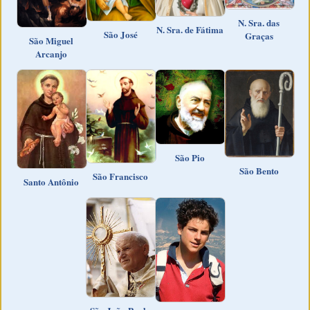
N. Sra. das
N. Sra. de Fátima
São José
Graças
São Miguel
Arcanjo
São Pio
São Bento
São Francisco
Santo Antônio