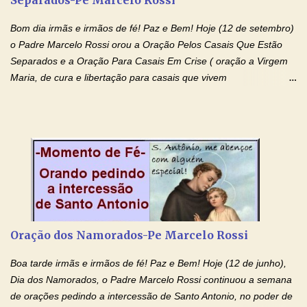
Separados-Pe Marcelo Rossi
o pedido). Acolhei, Nhá Chica, no vosso coração bondoso as
minhas necessidades e amparai-me nesta oração (Fazer o ...
Bom dia irmãs e irmãos de fé! Paz e Bem! Hoje (12 de setembro)
o Padre Marcelo Rossi orou a Oração Pelos Casais Que Estão
Separados e a Oração Para Casais Em Crise ( oração a Virgem
Maria, de cura e libertação para casais que vivem
relacionamentos conturbados, não conseguem firmar namoro,
noivado e tem dificuldade em encontrar o seu marido, a sua
esposa) . O padre continua com a semana especial de orações
no programa de rádio Momento de Fé, pela cura dos
relacionamentos. Seu relacionamento está doente? Você está
sofrendo? Então ouça o Momento de Fé e entre nesta corrente
de orações abençoadas, d eixe o Amor Ágape de Jesus curar e
restaurar você e seu relacionamento. Adriana-Devoção e Fé
Oração Pelos Casais Que Estão Separados Casais que estão
Oração dos Namorados-Pe Marcelo Rossi
separados, devido ao envolvimento de outras pessoas no
relacionamento e que minaram, espiritualmente, a relação do
Boa tarde irmãs e irmãos de fé! Paz e Bem! Hoje (12 de junho),
casal. Vamos orar (coloque o seu esposo ou esposa diante de
Dia dos Namorados, o Padre Marcelo Rossi continuou a semana
Deus). "Senhor Jesus, restaura os laços ...
de orações pedindo a intercessão de Santo Antonio, no poder de