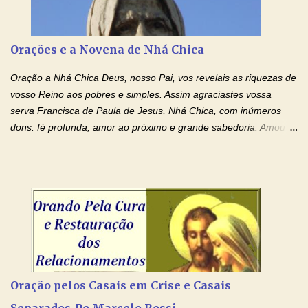
Tuas Mãos, que suportaram a mais profunda dor ao serem
pregadas na Cruz, reergam-me e curem-me agora. Jesus, não
peço somente por mim, mas também por todos aqueles que mais
Orações e a Novena de Nhá Chica
amo. Nós precisamos desesperadamente de cura física e
espiritual, através do toque consolador de tuas Mãos
Oração a Nhá Chica Deus, nosso Pai, vos revelais as riquezas de
ensanguentadas e infinitamente poderosas. Eu reconheço,
vosso Reino aos pobres e simples. Assim agraciastes vossa
apesar de toda a minha limitação e da infinidade dos meus ...
serva Francisca de Paula de Jesus, Nhá Chica, com inúmeros
dons: fé profunda, amor ao próximo e grande sabedoria. Amou a
Igreja e manteve uma terna devoção à Imaculada Conceição. Por
sua intercessão, concedei-nos a graça de que precisamos….. E
dai-nos a alegria de vê-la elevada à honra dos altares. Por nosso
Senhor Jesus Cristo, vosso Filho, na unidade do Espírito Santo.
Amém. Novena a Nhá Chica (Oração para obter os favores
celestiais através da intercessão da Serva de Deus Nhá Chica)
(Rezar durante nove dias seguidos ou intercalados) Nhá Chica,
recorro a vós como intercessora entre a Bondade Divina e as
necessidades humanas. Peço-vos, como favor espiritual, que
Oração pelos Casais em Crise e Casais
entregueis nas mãos do Santíssimo o meu pedido urgente (Fazer