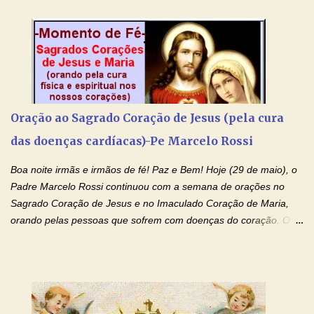
desenvolvimento intelectual e se esforçam para dar aos filhos,
conforto, boa alimentação, educação de qualidade. E, em geral,
procuram orientá-los para que enfrentem o mundo, com suas
alegrias, com seus dissabores. Acompanham-nos em suas
vitórias, em seus fracassos, em suas lutas. É claro que há
exceções, mas essas exceções só confirmam uma regra porque
pais que não se preocupam com seus filhos não estão no seu
Oração ao Sagrado Coração de Jesus (pela cura
estado natural, normal. O mundo de hoje apresenta anomalias
das doenças cardíacas)-Pe Marcelo Rossi
absurdas. Temos notícia de pais que torturam seus filhos, que os
desrespeitam, que espancam ou matam a mãe na presença dos
Boa noite irmãs e irmãos de fé! Paz e Bem! Hoje (29 de maio), o
filhos. Mas isso não é o c...
Padre Marcelo Rossi continuou com a semana de orações no
Sagrado Coração de Jesus e no Imaculado Coração de Maria,
orando pelas pessoas que sofrem com doenças do coração. O
Padre rezou a Oração ao Sagrado Coração de Jesus e colocou
no Facebook a mesma oração em formato de papiro e cin co
maravilhosos cartões que coloquei aqui para vocês. Não perca
esta abençoada semana de orações no programa de rádio
Momento de Fé, vamos juntos formar uma forte corrente de