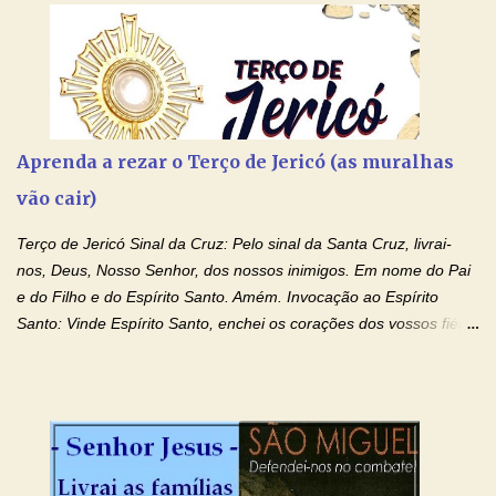
Aprenda a rezar o Terço de Jericó (as muralhas
vão cair)
Terço de Jericó Sinal da Cruz: Pelo sinal da Santa Cruz, livrai-
nos, Deus, Nosso Senhor, dos nossos inimigos. Em nome do Pai
e do Filho e do Espírito Santo. Amém. Invocação ao Espírito
Santo: Vinde Espírito Santo, enchei os corações dos vossos fiéis
e acendei neles o fogo do vosso amor. Enviai o vosso Espírito e
tudo será criado. E renovareis a face da terra. Oremos: Ó Deus,
que instruístes os corações dos vossos fiéis com a luz do Espírito
Santo, fazei que apreciemos retamente todas as coisas segundo
o mesmo Espírito e gozemos sempre da sua consolação. Por
Cristo, Senhor Nosso. Amém. Creio: Creio em Deus Pai Todo-