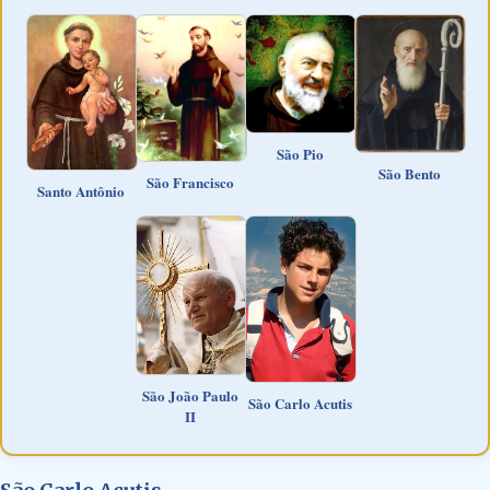
São Pio
São Bento
São Francisco
Santo Antônio
São João Paulo
São Carlo Acutis
II