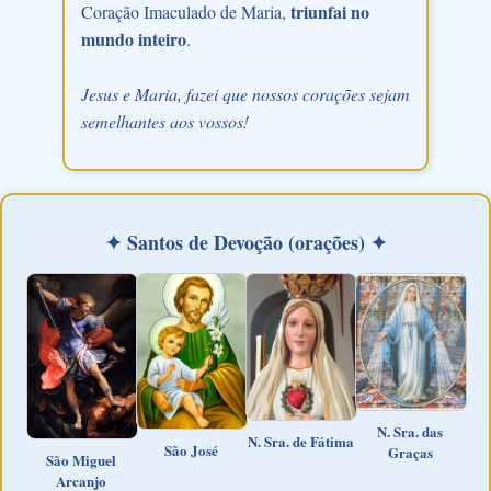
triunfai no
Coração Imaculado de Maria,
mundo inteiro
.
Jesus e Maria, fazei que nossos corações sejam
semelhantes aos vossos!
✦ Santos de Devoção (orações) ✦
N. Sra. das
N. Sra. de Fátima
São José
Graças
São Miguel
Arcanjo