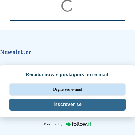
C
o
m
e
n
t
Newsletter
á
r
i
Receba novas postagens por e-mail:
o
s
Inscrever-se
Powered by