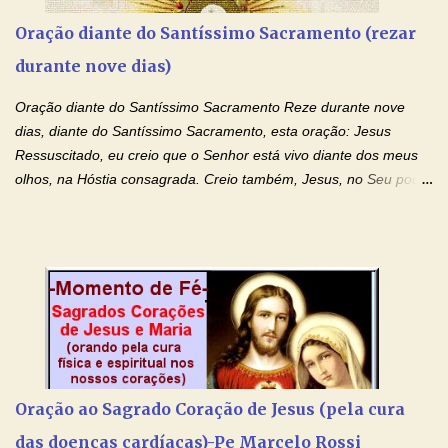
Nosso Senhor Jesus Cristo, concedei a vida a todos aqueles que
Oração diante do Santíssimo Sacramento (rezar
se encontram encarcerados em um vício, escravos de alguma
durante nove dias)
droga. Senhor, Pai Poderoso e cheio de Misericórdia, na
autoridade do Nome de Jesus libertai da escravidão do vício das
Oração diante do Santíssimo Sacramento Reze durante nove
drogas, c...
dias, diante do Santíssimo Sacramento, esta oração: Jesus
Ressuscitado, eu creio que o Senhor está vivo diante dos meus
olhos, na Hóstia consagrada. Creio também, Jesus, no Seu poder
contra toda espécie de mal, porque o Senhor venceu, pela sua
Morte e Ressurreição, o pecado e a morte. Seu preciosíssimo
Sangue derramado cruz estpa presente na Hóstia Santa. Eu
creio, Jesus, e clamo que este Sangue seja agora derramado
sobre mim e sobre todos os meus familiares. Eu peço, Senhor
Jesus, que, pelo poder libertador e salvítico deste Sangue,
possamos nos livrar de toda opressão diabólica que possa estar
prejudicando a nossa família. Peço também que atenda, em
especial, este pedido que agora faço na Sua presença:
Oração ao Sagrado Coração de Jesus (pela cura
(apresente aqui o seu pedido...) Eu, desde já, agradeço de
das doenças cardíacas)-Pe Marcelo Rossi
coração, confiante que o Senhor me atenderá. Eu louvo o Pai por