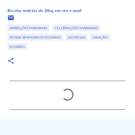
Receba notícias do Blog em seu e-mail
APARIÇÕES MARIANAS
CELEBRAÇÕES MARIANAS
NOSSA SENHORA DO ROSÁRIO
NOVENAS
ORAÇÃO
ROSÁRIO
C
o
m
e
n
t