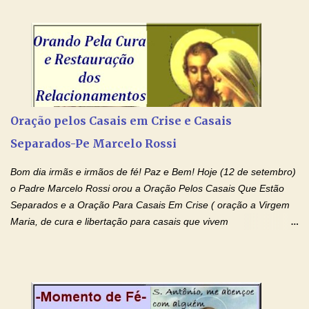
dai-nos a alegria de vê-la elevada à honra dos altares. Por nosso
Senhor Jesus Cristo, vosso Filho, na unidade do Espírito Santo.
Amém. Novena a Nhá Chica (Oração para obter os favores
celestiais através da intercessão da Serva de Deus Nhá Chica)
(Rezar durante nove dias seguidos ou intercalados) Nhá Chica,
recorro a vós como intercessora entre a Bondade Divina e as
necessidades humanas. Peço-vos, como favor espiritual, que
Oração pelos Casais em Crise e Casais
entregueis nas mãos do Santíssimo o meu pedido urgente (Fazer
Separados-Pe Marcelo Rossi
o pedido). Acolhei, Nhá Chica, no vosso coração bondoso as
minhas necessidades e amparai-me nesta oração (Fazer o ...
Bom dia irmãs e irmãos de fé! Paz e Bem! Hoje (12 de setembro)
o Padre Marcelo Rossi orou a Oração Pelos Casais Que Estão
Separados e a Oração Para Casais Em Crise ( oração a Virgem
Maria, de cura e libertação para casais que vivem
relacionamentos conturbados, não conseguem firmar namoro,
noivado e tem dificuldade em encontrar o seu marido, a sua
esposa) . O padre continua com a semana especial de orações
no programa de rádio Momento de Fé, pela cura dos
relacionamentos. Seu relacionamento está doente? Você está