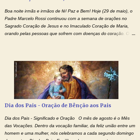
ter nos dado o Senhor, Jesus, como presente de Páscoa. eu
Boa noite irmãs e irmãos de fé! Paz e Bem! Hoje (29 de maio), o
agradeço de coração ao Espíri...
Padre Marcelo Rossi continuou com a semana de orações no
Sagrado Coração de Jesus e no Imaculado Coração de Maria,
orando pelas pessoas que sofrem com doenças do coração. O
Padre rezou a Oração ao Sagrado Coração de Jesus e colocou
no Facebook a mesma oração em formato de papiro e cin co
maravilhosos cartões que coloquei aqui para vocês. Não perca
esta abençoada semana de orações no programa de rádio
Momento de Fé, vamos juntos formar uma forte corrente de
orações com o Padre Marcelo. Não desista do milagre, da cura;
tenha fé, creia firmemente e ore incessantemente até que o
Kairós aconteça em sua vida. Fique no Amor Ágape de Jesus e
no Amor Materno de Nossa Senhora. Adriana-Devoção e Fé
Dia dos Pais - Oração de Bênção aos Pais
Mensagem do Padre Marcelo Rossi por E-mail: Amados!! Nesta
quarta feira, vamos orar pelas pessoas que sofrem com as
Dia dos Pais - Significado e Oração O mês de agosto é o Mês
doenças do coração, NO SAGRADO CORAÇÃO DE JESUS E NO
das Vocações. Dentro da vocação familiar, da feliz união entre um
IMACULADO CORAÇÃO DE MAR...
homem e uma mulher, nós celebramos a cada segundo domingo