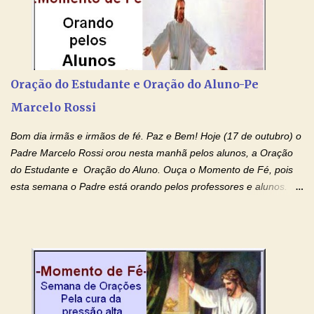
paz de Jesus Cristo e no amor de Maria Santíssima. Adriana-
Devoção e Fé Clique para acessar: Facebook Padre Marcelo
Rossi Site Padre Marcelo Rossi (para ouvir o Momento de Fé)
Tocai, Cura! E Restaura! "Jesus, no poder de Seu Nome, peço
agora que as águas do meu batismo fluam para trás através das
Oração do Estudante e Oração do Aluno-Pe
gerações, através de todas as raízes da minha árvore
Marcelo Rossi
genealógica. Que o Sangue de Jesus, purificador e vivificante,
flua através de todas as gerações: primeira...
Bom dia irmãs e irmãos de fé. Paz e Bem! Hoje (17 de outubro) o
Padre Marcelo Rossi orou nesta manhã pelos alunos, a Oração
do Estudante e Oração do Aluno. Ouça o Momento de Fé, pois
esta semana o Padre está orando pelos professores e alunos.
Você que está em semana de provas, que está estudando para
concursos, vestibulares, para o Enem; além de estudar, se
prepare também orando para permancer tranquilo, pronto
intelectualmente e espiritualmente para o dia da prova. Confie no
amor Ágape de Jesus e no amor materno de Nossa Senhora.
Fique com a paz de Jesus e o amor de Maria! Adriana-Devoção e
Fé Oração do Estudante I Senhor, eu sou estudante, e por sinal,