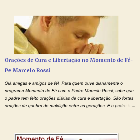
do Padre Marcelo Rossi por E-mail e Facebook: Como foi
anunciado ontem, entramos em uma semana de homenagens
aos nossos pais. Hoje nossas orações serão focadas nos pais
que não se encontram bem de saúde, OS PAIS ENFERMOS!
Amados, durante toda esta semana vamos orar pelos nossos
pais. Vamos dedicar um dia para os pais mais idosos, pais que
estão doentes, pais que estão longe dos filhos, pais que já são
falecidos, pais que tem problemas com vícios, enfim, vamos orar
Orações de Cura e Libertação no Momento de Fé-
para todos os pais. Hoje vamos d...
Pe Marcelo Rossi
Olá amigas e amigos de fé! Para quem ouve diariamente o
programa Momento de Fé com o Padre Marcelo Rossi, sabe que
o padre tem feito orações diárias de cura e libertação. São fortes
orações de quebra de maldição entre as gerações. E o padre tem
deixado as orações no facebook dele, mas como sei que muitas
pessoas não tem facebook, então resolvi copiar as orações e
colocar aqui no Blog. Espero que ajude quem estava procurando
por estas valiosas orações. Tenham um lindo fim de semana na