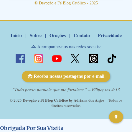
junto a Jesus! Fique no Amor Ágape de Jesus e no Amor Materno
© Devoção e Fé Blog Católico - 2025
de Nossa Senhora. Adriana-Devoção e Fé Mensagem do Padre
Marcelo Rossi por E-mail: Amados!! Nesta quarta feira, orando
com o pod...
Início
Sobre
Orações
Contato
Privacidade
|
|
|
|
🙏 Acompanhe-nos nas redes sociais:
📩 Receba nossas postagens por e-mail
"Tudo posso naquele que me fortalece." – Filipenses 4:13
Devoção e Fé Blog Católico by Adriana dos Anjos
© 2025
– Todos os
direitos reservados.
Obrigada Por Sua Visita