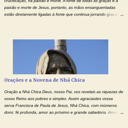
crucificação, na paixão e morte. A fonte de todas as graças é a
paixão e morte de Jesus, portanto, as mãos ensanguentadas
estão diretamente ligadas à fonte que continua jorrando graças
sobre graças. Oração para Pedir o Poder das Mãos
Ensanguentadas de Jesus (cura física e espiritual) "Cura-me,
Senhor Jesus! Jesus, coloca Tuas Mãos benditas,
ensanguentadas, chagadas e abertas, sobre mim, neste
momento. Sinto-me completamente sem forças para prosseguir,
carregando as minhas cruzes. Preciso que a força e o poder de
Tuas Mãos, que suportaram a mais profunda dor ao serem
pregadas na Cruz, reergam-me e curem-me agora. Jesus, não
peço somente por mim, mas também por todos aqueles que mais
Orações e a Novena de Nhá Chica
amo. Nós precisamos desesperadamente de cura física e
espiritual, através do toque consolador de tuas Mãos
Oração a Nhá Chica Deus, nosso Pai, vos revelais as riquezas de
ensanguentadas e infinitamente poderosas. Eu reconheço,
vosso Reino aos pobres e simples. Assim agraciastes vossa
apesar de toda a minha limitação e da infinidade dos meus ...
serva Francisca de Paula de Jesus, Nhá Chica, com inúmeros
dons: fé profunda, amor ao próximo e grande sabedoria. Amou a
Igreja e manteve uma terna devoção à Imaculada Conceição. Por
sua intercessão, concedei-nos a graça de que precisamos….. E