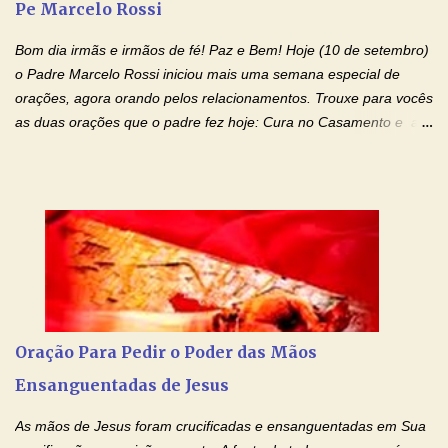
Pe Marcelo Rossi
os padrões de enfermidade física transmitidos em minha linha de
família, deixem de existir. Na Tua graça, Senhor, cortamos todos
Bom dia irmãs e irmãos de fé! Paz e Bem! Hoje (10 de setembro)
os laços...
o Padre Marcelo Rossi iniciou mais uma semana especial de
orações, agora orando pelos relacionamentos. Trouxe para vocês
as duas orações que o padre fez hoje: Cura no Casamento e a
Oração Pela Reconciliação Dos Cônjuges . Se você está
sofrendo em seu relacionamento amoroso, faça alguma coisa por
ele antes de desistir: Ore! Entre nesta corrente diária de orações
com o Momento de Fé. Que Deus abençoe e que todo
relacionamento seja fortalecido e curado no amor Ágape de
Jesus. Adriana-Devoção e Fé Mensagem do Padre Marcelo Rossi
em seu Facebook: Amados, iniciamos uma semana para orar
pelos relacionamentos. Diz a Bíblia sagrada: "O amor é paciente,
o amor é prestativo; não é invejoso, não se ostenta, não se incha
Oração Para Pedir o Poder das Mãos
de orgulho. Nada faz de inconveniente, não procura o seu próprio
Ensanguentadas de Jesus
interesse, não se irrita, não guarda rancor. Não se alegra com a
injustiça, mas regozija-se com a verdade. T...
As mãos de Jesus foram crucificadas e ensanguentadas em Sua