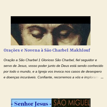
Cupertino, o franciscano que não era bom nos estudos, mas que
se tornou padroeiro dos estudantes. [a] 1 - Oração São José de
Cupertino Querido São José de Cupertino, purifica o meu
coração, transforma-o e o faz semelhante ao teu. Infunde em
mim o teu fervor, a tua sabedoria e a tua fé. Mostra tua bondade,
ajudando-me e eu me esforçarei para imitar tuas virtudes.
Glória… Amável protetor meu, o estudo geralmente é difícil, duro
e entediante para mim. Tu podes deixar tudo isso mais fácil e
agradável. Espera somente meu chamado. Eu te prometo um
Orações e Novena à São Charbel Makhlouf
esforço maior em meus estudos e uma vida mais digna de tua
santidade. Glória… Deus, que quiseste atrair tudo a teu unigênito
Oração a São Charbel 1 Glorioso São Charbel, fiel seguidor e
Filho, que foi crucificado, permite que, pelos méritos e exemplos
servo de Jesus, vosso poder junto de Deus está sendo conhecido
de te...
por todo o mundo, e a Igreja vos invoca nos casos de desespero
e doenças incuráveis. Confiante, recorremos a vós e imploramos
o vosso auxílio no transe difícil em que nos encontramos.
Concedei-nos a graça, juntamente com todas as que
necessitamos, dando-nos saúde para o corpo e para a alma.
Queremos sempre lembrar-nos deste favor, da vossa intercessão
e invocar-vos como nosso patrono, para maior glória de Deus e o