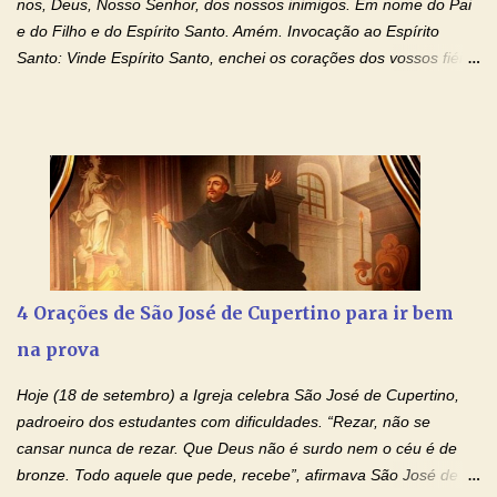
nos, Deus, Nosso Senhor, dos nossos inimigos. Em nome do Pai
e do Filho e do Espírito Santo. Amém. Invocação ao Espírito
Santo: Vinde Espírito Santo, enchei os corações dos vossos fiéis
e acendei neles o fogo do vosso amor. Enviai o vosso Espírito e
tudo será criado. E renovareis a face da terra. Oremos: Ó Deus,
que instruístes os corações dos vossos fiéis com a luz do Espírito
Santo, fazei que apreciemos retamente todas as coisas segundo
o mesmo Espírito e gozemos sempre da sua consolação. Por
Cristo, Senhor Nosso. Amém. Creio: Creio em Deus Pai Todo-
Poderoso, Criador do céu e da terra; e em Jesus Cristo, seu
único Filho, nosso Senhor; que foi concebido pelo poder do Espí­
rito Santo; nasceu da Virgem Maria, padeceu sob Pôncio Pilatos,
4 Orações de São José de Cupertino para ir bem
foi crucificado, morto e sepultado. Desceu à mansão dos mortos;
na prova
ressuscitou ao terceiro dia; subiu aos céus, está sentado à direita
de Deus Pai todo-poderoso, donde há de vir a julgar os v...
Hoje (18 de setembro) a Igreja celebra São José de Cupertino,
padroeiro dos estudantes com dificuldades. “Rezar, não se
cansar nunca de rezar. Que Deus não é surdo nem o céu é de
bronze. Todo aquele que pede, recebe”, afirmava São José de