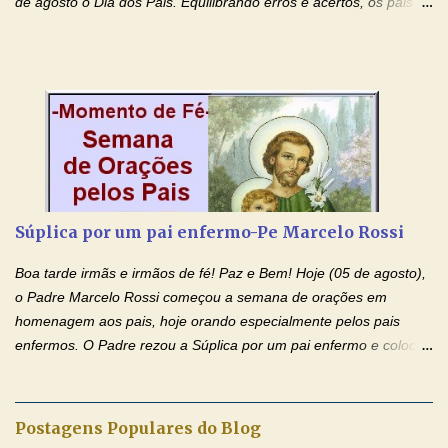
de agosto o Dia dos Pais. Equilibrando erros e acertos, os pais
têm um papel importante na formação do caráter e no decorrer
da vida dos filhos. Os pais acompanham seu crescimento, seu
desenvolvimento intelectual e se esforçam para dar aos filhos,
conforto, boa alimentação, educação de qualidade. E, em geral,
procuram orientá-los para que enfrentem o mundo, com suas
alegrias, com seus dissabores. Acompanham-nos em suas
vitórias, em seus fracassos, em suas lutas. É claro que há
exceções, mas essas exceções só confirmam uma regra porque
pais que não se preocupam com seus filhos não estão no seu
Súplica por um pai enfermo-Pe Marcelo Rossi
estado natural, normal. O mundo de hoje apresenta anomalias
absurdas. Temos notícia de pais que torturam seus filhos, que os
Boa tarde irmãs e irmãos de fé! Paz e Bem! Hoje (05 de agosto),
desrespeitam, que espancam ou matam a mãe na presença dos
o Padre Marcelo Rossi começou a semana de orações em
filhos. Mas isso não é o c...
homenagem aos pais, hoje orando especialmente pelos pais
enfermos. O Padre rezou a Súplica por um pai enfermo e colocou
no Facebook a mesma oração em formato de papiro e cin co
maravilhosos cartões que coloquei aqui para vocês. Tenha uma
iluminada semana no Amor Ágape de Jesus e no Amor Materno
Postagens Populares do Blog
de Nossa Senhora. Adriana dos Anjos-Devoção e Fé Mensagem