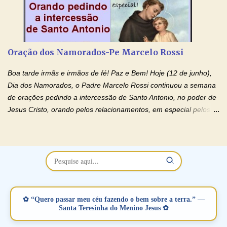
sofrendo? Então ouça o Momento de Fé e entre nesta corrente
de orações abençoadas, d eixe o Amor Ágape de Jesus curar e
restaurar você e seu relacionamento. Adriana-Devoção e Fé
Oração Pelos Casais Que Estão Separados Casais que estão
Oração dos Namorados-Pe Marcelo Rossi
separados, devido ao envolvimento de outras pessoas no
relacionamento e que minaram, espiritualmente, a relação do
Boa tarde irmãs e irmãos de fé! Paz e Bem! Hoje (12 de junho),
casal. Vamos orar (coloque o seu esposo ou esposa diante de
Dia dos Namorados, o Padre Marcelo Rossi continuou a semana
Deus). "Senhor Jesus, restaura os laços ...
de orações pedindo a intercessão de Santo Antonio, no poder de
Jesus Cristo, orando pelos relacionamentos, em especial pelos
namorados . O Padre rezou a Oração dos Namorados e colocou
no Facebook a mesma oração em formato de papiro e cin co
maravilhosos cartões que coloquei aqui para vocês. Não perca
esta abençoada semana no Momento de Fé do Padre Marcelo,
vamos juntos formar esta forte corrente de orações. Você que
está sonhando em encontrar um companheiro(a), um amor
verdadeiro, ou que está com problemas no relacionamento
✿ “Quero passar meu céu fazendo o bem sobre a terra.” —
amoroso, creia na poderosa intercessão deste santo amigo:
Santa Teresinha do Menino Jesus ✿
Santo Antonio! Tenha fé, não desista, pois ele intercede por nós