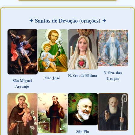
✦ Santos de Devoção (orações) ✦
N. Sra. das
N. Sra. de Fátima
São José
Graças
São Miguel
Arcanjo
São Pio