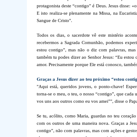
protagonista deste “contigo” é Deus. Jesus disse: 
E isto realiza-se plenamente na Missa, na Eucarist
Sangue de Cristo".
Todos os dias, o sacerdote vê este mistério acon
recebermos a Sagrada Comunhão, podemos experimen
estou contigo”, mas não o diz com palavras, mas
também tu podes dizer ao Senhor Jesus: “Eu estou 
amor. Precisamente porque Ele está conosco, també
Graças a Jesus dizer ao teu próximo “estou conti
"Aqui está, queridos jovens, o ponto-chave! Esper
torna-se o meu, o teu, o nosso “contigo”, que cad
vos uns aos outros como eu vos amei”", disse o Pap
Se tu, acólito, como Maria, guardas no teu coração 
com os outros de uma maneira nova. Graças a Jesu
contigo”, não com palavras, mas com ações e gest