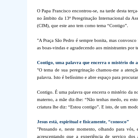
O Papa Francisco encontrou-se, na tarde desta terça
no âmbito da 13ª Peregrinação Internacional da Asso
(CIM), que este ano tem como tema “Contigo”.
"A Praça São Pedro é sempre bonita, mas convosco to
as boas-vindas e agradecendo aos ministrantes por t
Contigo, uma palavra que encerra o mistério do 
"O tema de sua peregrinação chamou-me a atenção
palavra. Isto é belíssimo e abre espaço para procurar
Contigo. É uma palavra que encerra o mistério da 
materno, a mãe diz-lhe: “Não tenhas medo, eu est
criatura lhe diz: “Estou contigo”. E isto, de um modo
Jesus está, espiritual e fisicamente, “conosco”
"Pensando e, neste momento, olhando para vós, e
acrescentando que a experiência de serviço dos a