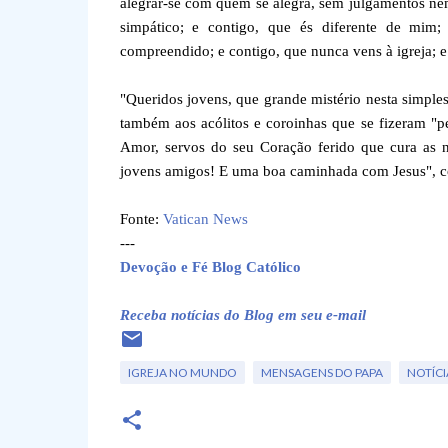
alegrar-se com quem se alegra, sem julgamentos ne
simpático; e contigo, que és diferente de mim
compreendido; e contigo, que nunca vens à igreja; e
"Queridos jovens, que grande mistério nesta simple
também aos acólitos e coroinhas que se fizeram "per
Amor, servos do seu Coração ferido que cura as no
jovens amigos! E uma boa caminhada com Jesus", c
Fonte:
Vatican News
---
Devoção e Fé Blog Católico
Receba notícias do Blog em seu e-mail
IGREJA NO MUNDO
MENSAGENS DO PAPA
NOTÍCI