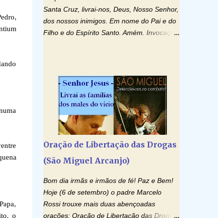
Santa Cruz, livrai-nos, Deus, Nosso Senhor,
Pedro,
dos nossos inimigos. Em nome do Pai e do
antium
Filho e do Espírito Santo. Amém. Invocação
ao Espírito Santo: Vinde Espírito Santo,
enchei os corações dos vossos fiéis e
 dando
acendei neles o fogo do vosso amor. Enviai
o vosso Espírito e tudo será criado. E
renovareis a face da terra. Oremos: Ó
Deus, que instruístes os corações dos
 numa
vossos fiéis com a luz do Espírito Santo,
fazei que apreciemos retamente todas as
coisas segundo o mesmo Espírito e
Oração de Libertação das Drogas
ventre
gozemos sempre da sua consolação. Por
quena
(São Miguel Arcanjo)
Cristo, Senhor Nosso. Amém. Creio: Creio
em Deus Pai Todo-Poderoso, Criador do
Bom dia irmãs e irmãos de fé! Paz e Bem!
céu e da terra; e em Jesus Cristo, seu único
Hoje (6 de setembro) o padre Marcelo
Filho, nosso Senhor; que foi concebido pelo
Papa,
Rossi trouxe mais duas abençoadas
poder do Espí­rito Santo; nasceu da Virgem
to, o
orações: Oração de Libertação das Drogas