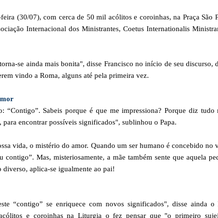
-feira (30/07), com cerca de 50 mil acólitos e coroinhas, na Praça São 
ciação Internacional dos Ministrantes, Coetus Internationalis Ministr
rna-se ainda mais bonita", disse Francisco no início de seu discurso,
erem vindo a Roma, alguns até pela primeira vez.
amor
: “Contigo”. Sabeis porque é que me impressiona? Porque diz tudo
, para encontrar possíveis significados", sublinhou o Papa.
nossa vida, o mistério do amor. Quando um ser humano é concebido no 
ou contigo”. Mas, misteriosamente, a mãe também sente que aquela pe
 diverso, aplica-se igualmente ao pai!
ste “contigo” se enriquece com novos significados", disse ainda o 
cólitos e coroinhas na Liturgia o fez pensar que "o primeiro sujei