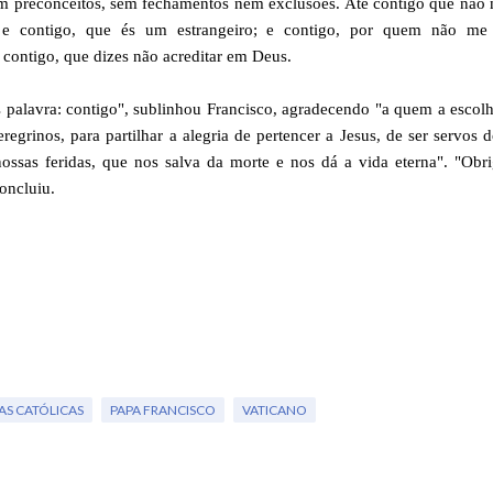
m preconceitos, sem fechamentos nem exclusões. Até contigo que não
; e contigo, que és um estrangeiro; e contigo, por quem não me 
 contigo, que dizes não acreditar em Deus.
s palavra: contigo", sublinhou Francisco, agradecendo "a quem a escol
egrinos, para partilhar a alegria de pertencer a Jesus, de ser servos 
ssas feridas, que nos salva da morte e nos dá a vida eterna". "Obr
oncluiu.
AS CATÓLICAS
PAPA FRANCISCO
VATICANO