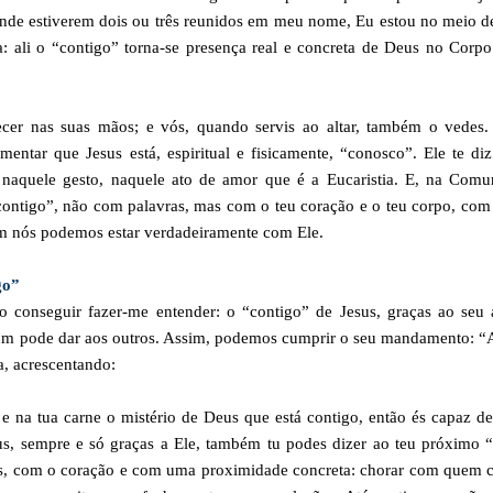
«onde estiverem dois ou três reunidos em meu nome, Eu estou no meio d
ia: ali o “contigo” torna-se presença real e concreta de Deus no Corp
tecer nas suas mãos; e vós, quando servis ao altar, também o vedes.
tar que Jesus está, espiritual e fisicamente, “conosco”. Ele te diz
 naquele gesto, naquele ato de amor que é a Eucaristia. E, na Comu
contigo”, não com palavras, mas com o teu coração e o teu corpo, com
m nós podemos estar verdadeiramente com Ele.
go”
o conseguir fazer-me entender: o “contigo” de Jesus, graças ao seu
a um pode dar aos outros. Assim, podemos cumprir o seu mandamento: 
a, acrescentando:
e na tua carne o mistério de Deus que está contigo, então és capaz de
s, sempre e só graças a Ele, também tu podes dizer ao teu próximo “
os, com o coração e com uma proximidade concreta: chorar com quem c