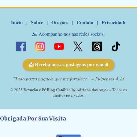
Marcelo Rossi por E-mail: Amados!! Nesta quarta feira, orando
com o pod...
Início
Sobre
Orações
Contato
Privacidade
|
|
|
|
🙏 Acompanhe-nos nas redes sociais:
📩 Receba nossas postagens por e-mail
"Tudo posso naquele que me fortalece." – Filipenses 4:13
Devoção e Fé Blog Católico by Adriana dos Anjos
© 2025
– Todos os
direitos reservados.
Obrigada Por Sua Visita