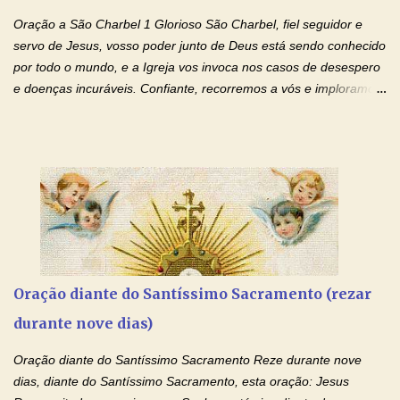
santidade. Glória… Deus, que quiseste atrair tudo a teu unigênito
Oração a São Charbel 1 Glorioso São Charbel, fiel seguidor e
Filho, que foi crucificado, permite que, pelos méritos e exemplos
servo de Jesus, vosso poder junto de Deus está sendo conhecido
de te...
por todo o mundo, e a Igreja vos invoca nos casos de desespero
e doenças incuráveis. Confiante, recorremos a vós e imploramos
o vosso auxílio no transe difícil em que nos encontramos.
Concedei-nos a graça, juntamente com todas as que
necessitamos, dando-nos saúde para o corpo e para a alma.
Queremos sempre lembrar-nos deste favor, da vossa intercessão
e invocar-vos como nosso patrono, para maior glória de Deus e o
bem de nossas almas. São Charbel! Rogai por Nós e por todos
aqueles que invocam o vosso nome e auxílio. Amén. Oração 2 Ó
Deus, admirável em Vossos Santos, Vós que inspirastes a São
Charbel seguir o caminho da perfeição, lhe concedestes a graça
Oração diante do Santíssimo Sacramento (rezar
e a força para fazer triunfar, na sua vida, o heroísmo das virtudes
durante nove dias)
monásticas: a obediência, a castidade e a voluntária pobreza, e
manifestastes o poder de sua intercessão por numerosos
Oração diante do Santíssimo Sacramento Reze durante nove
milagres e gra...
dias, diante do Santíssimo Sacramento, esta oração: Jesus