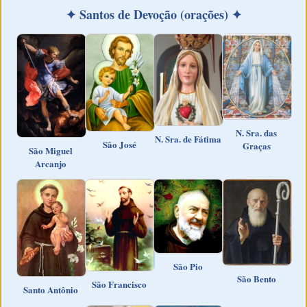
✦ Santos de Devoção (orações) ✦
N. Sra. das
N. Sra. de Fátima
São José
Graças
São Miguel
Arcanjo
São Pio
São Bento
São Francisco
Santo Antônio