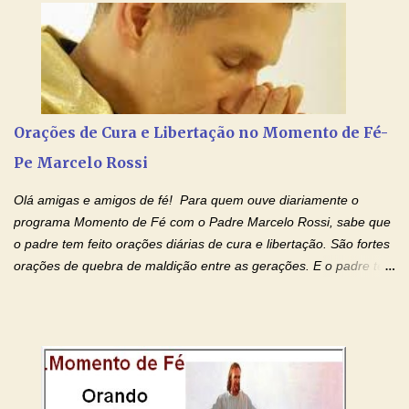
tenha fé, creia firmemente e ore incessantemente até que o
Kairós aconteça em sua vida. Fique no Amor Ágape de Jesus e
no Amor Materno de Nossa Senhora. Adriana-Devoção e Fé
Mensagem do Padre Marcelo Rossi por E-mail: Amados!! Nesta
quarta feira, vamos orar pelas pessoas que sofrem com as
doenças do coração, NO SAGRADO CORAÇÃO DE JESUS E NO
Orações de Cura e Libertação no Momento de Fé-
IMACULADO CORAÇÃO DE MAR...
Pe Marcelo Rossi
Olá amigas e amigos de fé! Para quem ouve diariamente o
programa Momento de Fé com o Padre Marcelo Rossi, sabe que
o padre tem feito orações diárias de cura e libertação. São fortes
orações de quebra de maldição entre as gerações. E o padre tem
deixado as orações no facebook dele, mas como sei que muitas
pessoas não tem facebook, então resolvi copiar as orações e
colocar aqui no Blog. Espero que ajude quem estava procurando
por estas valiosas orações. Tenham um lindo fim de semana na
paz de Jesus Cristo e no amor de Maria Santíssima. Adriana-
Devoção e Fé Clique para acessar: Facebook Padre Marcelo