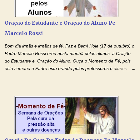
Rossi Site Padre Marcelo Rossi (para ouvir o Momento de Fé)
Tocai, Cura! E Restaura! "Jesus, no poder de Seu Nome, peço
agora que as águas do meu batismo fluam para trás através das
Oração do Estudante e Oração do Aluno-Pe
gerações, através de todas as raízes da minha árvore
Marcelo Rossi
genealógica. Que o Sangue de Jesus, purificador e vivificante,
flua através de todas as gerações: primeira...
Bom dia irmãs e irmãos de fé. Paz e Bem! Hoje (17 de outubro) o
Padre Marcelo Rossi orou nesta manhã pelos alunos, a Oração
do Estudante e Oração do Aluno. Ouça o Momento de Fé, pois
esta semana o Padre está orando pelos professores e alunos.
Você que está em semana de provas, que está estudando para
concursos, vestibulares, para o Enem; além de estudar, se
prepare também orando para permancer tranquilo, pronto
intelectualmente e espiritualmente para o dia da prova. Confie no
amor Ágape de Jesus e no amor materno de Nossa Senhora.
Fique com a paz de Jesus e o amor de Maria! Adriana-Devoção e
Fé Oração do Estudante I Senhor, eu sou estudante, e por sinal,
inteligente. Prova isto é o fato de eu estar aqui, conversando com
o Senhor. Obrigado pelo dom da inteligência e pela possibilidade