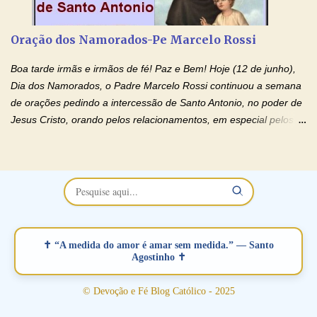
restaurar você e seu relacionamento. Adriana-Devoção e Fé
Oração Pelos Casais Que Estão Separados Casais que estão
Oração dos Namorados-Pe Marcelo Rossi
separados, devido ao envolvimento de outras pessoas no
relacionamento e que minaram, espiritualmente, a relação do
Boa tarde irmãs e irmãos de fé! Paz e Bem! Hoje (12 de junho),
casal. Vamos orar (coloque o seu esposo ou esposa diante de
Dia dos Namorados, o Padre Marcelo Rossi continuou a semana
Deus). "Senhor Jesus, restaura os laços ...
de orações pedindo a intercessão de Santo Antonio, no poder de
Jesus Cristo, orando pelos relacionamentos, em especial pelos
namorados . O Padre rezou a Oração dos Namorados e colocou
no Facebook a mesma oração em formato de papiro e cin co
maravilhosos cartões que coloquei aqui para vocês. Não perca
esta abençoada semana no Momento de Fé do Padre Marcelo,
vamos juntos formar esta forte corrente de orações. Você que
está sonhando em encontrar um companheiro(a), um amor
verdadeiro, ou que está com problemas no relacionamento
✝ “A medida do amor é amar sem medida.” — Santo
amoroso, creia na poderosa intercessão deste santo amigo:
Agostinho ✝
Santo Antonio! Tenha fé, não desista, pois ele intercede por nós
junto a Jesus! Fique no Amor Ágape de Jesus e no Amor Materno
© Devoção e Fé Blog Católico - 2025
de Nossa Senhora. Adriana-Devoção e Fé Mensagem do Padre