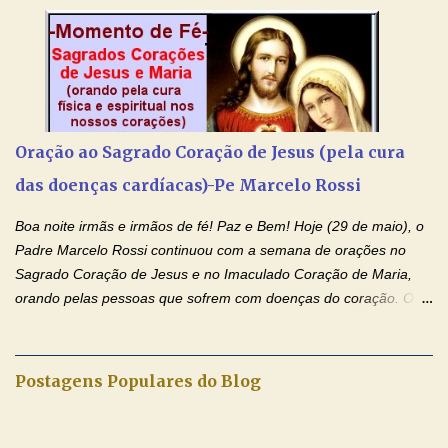
de Nossa Senhora. Adriana dos Anjos-Devoção e Fé Mensagem
do Padre Marcelo Rossi por E-mail e Facebook: Como foi
anunciado ontem, entramos em uma semana de homenagens
aos nossos pais. Hoje nossas orações serão focadas nos pais
que não se encontram bem de saúde, OS PAIS ENFERMOS!
Amados, durante toda esta semana vamos orar pelos nossos
Oração ao Sagrado Coração de Jesus (pela cura
pais. Vamos dedicar um dia para os pais mais idosos, pais que
das doenças cardíacas)-Pe Marcelo Rossi
estão doentes, pais que estão longe dos filhos, pais que já são
falecidos, pais que tem problemas com vícios, enfim, vamos orar
Boa noite irmãs e irmãos de fé! Paz e Bem! Hoje (29 de maio), o
para todos os pais. Hoje vamos d...
Padre Marcelo Rossi continuou com a semana de orações no
Sagrado Coração de Jesus e no Imaculado Coração de Maria,
orando pelas pessoas que sofrem com doenças do coração. O
Padre rezou a Oração ao Sagrado Coração de Jesus e colocou
no Facebook a mesma oração em formato de papiro e cin co
maravilhosos cartões que coloquei aqui para vocês. Não perca
Postagens Populares do Blog
esta abençoada semana de orações no programa de rádio
Momento de Fé, vamos juntos formar uma forte corrente de
orações com o Padre Marcelo. Não desista do milagre, da cura;