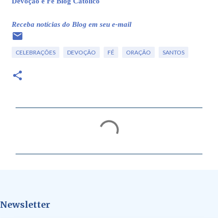
Devoção e Fé Blog Católico
Receba notícias do Blog em seu e-mail
CELEBRAÇÕES
DEVOÇÃO
FÉ
ORAÇÃO
SANTOS
C
o
m
e
n
t
Newsletter
á