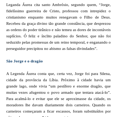
Leganda Áurea cita santo Ambrósio, segundo quem, “Jorge,
fidelíssimo guerreira de Cristo, professou com intrepidez o
cristianismo enquanto muitos renegavam o Filho de Deus.
Recebeu da graça divino tão grande constância, que desprezou
as ordens do poder tirânico e não temeu as dores de incontáveis
suplícios. Ó feliz e ínclito paladino do Senhor, que não foi
seduzido pelas promessas de um reino temporal, e enganando o
perseguidor precipitou no abismo as falsas divindades”.
São Jorge e o dragão
A Legenda Áurea conta que, certa vez, Jorge foi para Silena,
cidade da província da Líbia. Próximo à cidade havia um
grande lago, onde vivia “um pestífero e enorme dragão, que
muitas vezes afugentou o povo armado que tentara atacá-lo”.
Para acalmá-lo e evitar que ele se aproximasse da cidade, os
moradores lhe davam diariamente dois carneiros. Quando os
carneiros começaram a ficar escassos, foram substituídos por