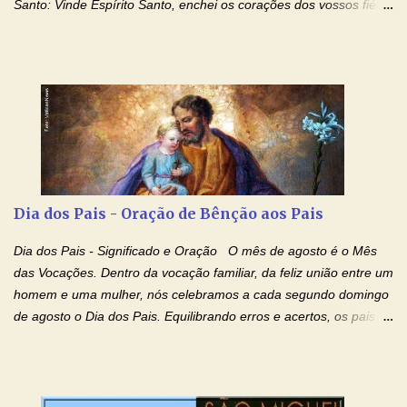
Santo: Vinde Espírito Santo, enchei os corações dos vossos fiéis
e acendei neles o fogo do vosso amor. Enviai o vosso Espírito e
tudo será criado. E renovareis a face da terra. Oremos: Ó Deus,
que instruístes os corações dos vossos fiéis com a luz do Espírito
Santo, fazei que apreciemos retamente todas as coisas segundo
o mesmo Espírito e gozemos sempre da sua consolação. Por
Cristo, Senhor Nosso. Amém. Creio: Creio em Deus Pai Todo-
Poderoso, Criador do céu e da terra; e em Jesus Cristo, seu
único Filho, nosso Senhor; que foi concebido pelo poder do Espí­
rito Santo; nasceu da Virgem Maria, padeceu sob Pôncio Pilatos,
Dia dos Pais - Oração de Bênção aos Pais
foi crucificado, morto e sepultado. Desceu à mansão dos mortos;
ressuscitou ao terceiro dia; subiu aos céus, está sentado à direita
Dia dos Pais - Significado e Oração O mês de agosto é o Mês
de Deus Pai todo-poderoso, donde há de vir a julgar os v...
das Vocações. Dentro da vocação familiar, da feliz união entre um
homem e uma mulher, nós celebramos a cada segundo domingo
de agosto o Dia dos Pais. Equilibrando erros e acertos, os pais
têm um papel importante na formação do caráter e no decorrer
da vida dos filhos. Os pais acompanham seu crescimento, seu
desenvolvimento intelectual e se esforçam para dar aos filhos,
conforto, boa alimentação, educação de qualidade. E, em geral,