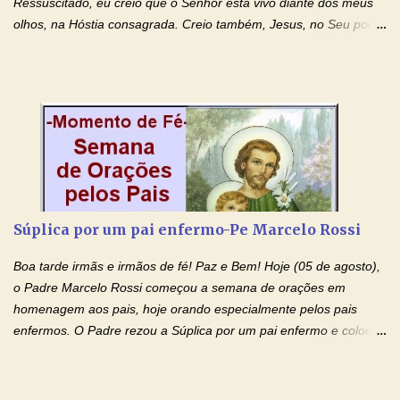
Ressuscitado, eu creio que o Senhor está vivo diante dos meus
olhos, na Hóstia consagrada. Creio também, Jesus, no Seu poder
contra toda espécie de mal, porque o Senhor venceu, pela sua
Morte e Ressurreição, o pecado e a morte. Seu preciosíssimo
Sangue derramado cruz estpa presente na Hóstia Santa. Eu
creio, Jesus, e clamo que este Sangue seja agora derramado
sobre mim e sobre todos os meus familiares. Eu peço, Senhor
Jesus, que, pelo poder libertador e salvítico deste Sangue,
possamos nos livrar de toda opressão diabólica que possa estar
prejudicando a nossa família. Peço também que atenda, em
especial, este pedido que agora faço na Sua presença:
Súplica por um pai enfermo-Pe Marcelo Rossi
(apresente aqui o seu pedido...) Eu, desde já, agradeço de
coração, confiante que o Senhor me atenderá. Eu louvo o Pai por
Boa tarde irmãs e irmãos de fé! Paz e Bem! Hoje (05 de agosto),
ter nos dado o Senhor, Jesus, como presente de Páscoa. eu
o Padre Marcelo Rossi começou a semana de orações em
agradeço de coração ao Espíri...
homenagem aos pais, hoje orando especialmente pelos pais
enfermos. O Padre rezou a Súplica por um pai enfermo e colocou
no Facebook a mesma oração em formato de papiro e cin co
maravilhosos cartões que coloquei aqui para vocês. Tenha uma
iluminada semana no Amor Ágape de Jesus e no Amor Materno