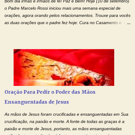
Bom dia irmãs e irmãos de fé! Paz e Bem! Hoje (10 de setembro)
os laços...
o Padre Marcelo Rossi iniciou mais uma semana especial de
orações, agora orando pelos relacionamentos. Trouxe para vocês
as duas orações que o padre fez hoje: Cura no Casamento e a
Oração Pela Reconciliação Dos Cônjuges . Se você está
sofrendo em seu relacionamento amoroso, faça alguma coisa por
ele antes de desistir: Ore! Entre nesta corrente diária de orações
com o Momento de Fé. Que Deus abençoe e que todo
relacionamento seja fortalecido e curado no amor Ágape de
Jesus. Adriana-Devoção e Fé Mensagem do Padre Marcelo Rossi
em seu Facebook: Amados, iniciamos uma semana para orar
pelos relacionamentos. Diz a Bíblia sagrada: "O amor é paciente,
o amor é prestativo; não é invejoso, não se ostenta, não se incha
Oração Para Pedir o Poder das Mãos
de orgulho. Nada faz de inconveniente, não procura o seu próprio
Ensanguentadas de Jesus
interesse, não se irrita, não guarda rancor. Não se alegra com a
injustiça, mas regozija-se com a verdade. T...
As mãos de Jesus foram crucificadas e ensanguentadas em Sua
crucificação, na paixão e morte. A fonte de todas as graças é a
paixão e morte de Jesus, portanto, as mãos ensanguentadas