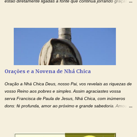
estão diretamente ligadas à fonte que continua jorrando graças
sobre graças. Oração para Pedir o Poder das Mãos
Ensanguentadas de Jesus (cura física e espiritual) "Cura-me,
Senhor Jesus! Jesus, coloca Tuas Mãos benditas,
ensanguentadas, chagadas e abertas, sobre mim, neste
momento. Sinto-me completamente sem forças para prosseguir,
carregando as minhas cruzes. Preciso que a força e o poder de
Tuas Mãos, que suportaram a mais profunda dor ao serem
pregadas na Cruz, reergam-me e curem-me agora. Jesus, não
peço somente por mim, mas também por todos aqueles que mais
Orações e a Novena de Nhá Chica
amo. Nós precisamos desesperadamente de cura física e
espiritual, através do toque consolador de tuas Mãos
Oração a Nhá Chica Deus, nosso Pai, vos revelais as riquezas de
ensanguentadas e infinitamente poderosas. Eu reconheço,
vosso Reino aos pobres e simples. Assim agraciastes vossa
apesar de toda a minha limitação e da infinidade dos meus ...
serva Francisca de Paula de Jesus, Nhá Chica, com inúmeros
dons: fé profunda, amor ao próximo e grande sabedoria. Amou a
Igreja e manteve uma terna devoção à Imaculada Conceição. Por
sua intercessão, concedei-nos a graça de que precisamos….. E
dai-nos a alegria de vê-la elevada à honra dos altares. Por nosso
Senhor Jesus Cristo, vosso Filho, na unidade do Espírito Santo.