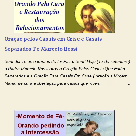
Amém. Novena a Nhá Chica (Oração para obter os favores
celestiais através da intercessão da Serva de Deus Nhá Chica)
(Rezar durante nove dias seguidos ou intercalados) Nhá Chica,
recorro a vós como intercessora entre a Bondade Divina e as
necessidades humanas. Peço-vos, como favor espiritual, que
Oração pelos Casais em Crise e Casais
entregueis nas mãos do Santíssimo o meu pedido urgente (Fazer
Separados-Pe Marcelo Rossi
o pedido). Acolhei, Nhá Chica, no vosso coração bondoso as
minhas necessidades e amparai-me nesta oração (Fazer o ...
Bom dia irmãs e irmãos de fé! Paz e Bem! Hoje (12 de setembro)
o Padre Marcelo Rossi orou a Oração Pelos Casais Que Estão
Separados e a Oração Para Casais Em Crise ( oração a Virgem
Maria, de cura e libertação para casais que vivem
relacionamentos conturbados, não conseguem firmar namoro,
noivado e tem dificuldade em encontrar o seu marido, a sua
esposa) . O padre continua com a semana especial de orações
no programa de rádio Momento de Fé, pela cura dos
relacionamentos. Seu relacionamento está doente? Você está
sofrendo? Então ouça o Momento de Fé e entre nesta corrente
de orações abençoadas, d eixe o Amor Ágape de Jesus curar e