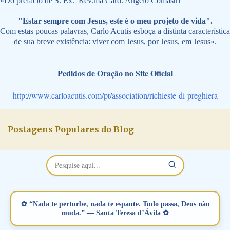
»
Do prefácio de S. Ex.ª Rev.ma Card. Angelo Comastri
"Estar sempre com Jesus, este é o meu projeto de vida".
Com estas poucas palavras, Carlo Acutis esboça a distinta característica
de sua breve existência: viver com Jesus, por Jesus, em Jesus».
Pedidos de Oração no Site Oficial
http://www.carloacutis.com/pt/association/richieste-di-preghiera
Postagens Populares do Blog
✿ “Nada te perturbe, nada te espante. Tudo passa, Deus não
muda.” — Santa Teresa d’Ávila ✿