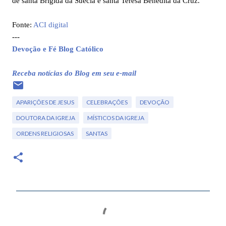
de santa Brígida da Suécia e santa Teresa Benedita da Cruz.
Fonte:
ACI digital
---
Devoção e Fé Blog Católico
Receba notícias do Blog em seu e-mail
APARIÇÕES DE JESUS
CELEBRAÇÕES
DEVOÇÃO
DOUTORA DA IGREJA
MÍSTICOS DA IGREJA
ORDENS RELIGIOSAS
SANTAS
C
o