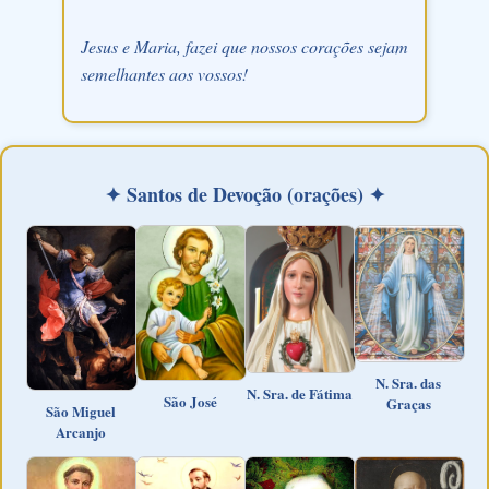
Jesus e Maria, fazei que nossos corações sejam
semelhantes aos vossos!
✦ Santos de Devoção (orações) ✦
N. Sra. das
N. Sra. de Fátima
São José
Graças
São Miguel
Arcanjo