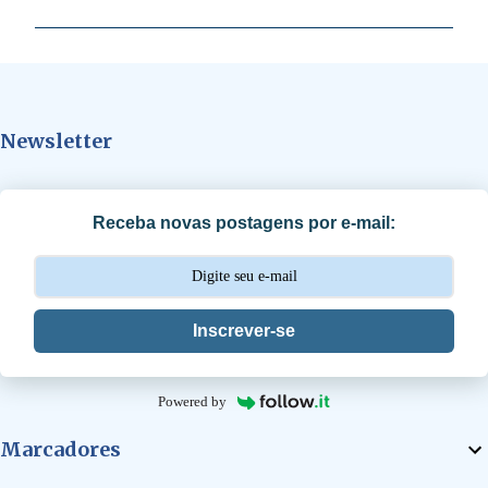
m
e
n
t
Newsletter
á
r
i
Receba novas postagens por e-mail:
o
s
Inscrever-se
Powered by
Marcadores