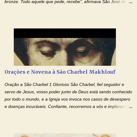
bronze. Todo aquele que pede, recebe”, afirmava São José de
Cupertino, o franciscano que não era bom nos estudos, mas que
se tornou padroeiro dos estudantes. [a] 1 - Oração São José de
Cupertino Querido São José de Cupertino, purifica o meu
coração, transforma-o e o faz semelhante ao teu. Infunde em
mim o teu fervor, a tua sabedoria e a tua fé. Mostra tua bondade,
ajudando-me e eu me esforçarei para imitar tuas virtudes.
Glória… Amável protetor meu, o estudo geralmente é difícil, duro
e entediante para mim. Tu podes deixar tudo isso mais fácil e
agradável. Espera somente meu chamado. Eu te prometo um
Orações e Novena à São Charbel Makhlouf
esforço maior em meus estudos e uma vida mais digna de tua
santidade. Glória… Deus, que quiseste atrair tudo a teu unigênito
Oração a São Charbel 1 Glorioso São Charbel, fiel seguidor e
Filho, que foi crucificado, permite que, pelos méritos e exemplos
servo de Jesus, vosso poder junto de Deus está sendo conhecido
de te...
por todo o mundo, e a Igreja vos invoca nos casos de desespero
e doenças incuráveis. Confiante, recorremos a vós e imploramos
o vosso auxílio no transe difícil em que nos encontramos.
Concedei-nos a graça, juntamente com todas as que
necessitamos, dando-nos saúde para o corpo e para a alma.
Queremos sempre lembrar-nos deste favor, da vossa intercessão