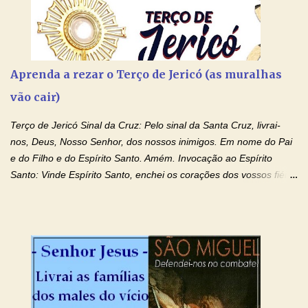
Aprenda a rezar o Terço de Jericó (as muralhas
vão cair)
Terço de Jericó Sinal da Cruz: Pelo sinal da Santa Cruz, livrai-
nos, Deus, Nosso Senhor, dos nossos inimigos. Em nome do Pai
e do Filho e do Espírito Santo. Amém. Invocação ao Espírito
Santo: Vinde Espírito Santo, enchei os corações dos vossos fiéis
e acendei neles o fogo do vosso amor. Enviai o vosso Espírito e
tudo será criado. E renovareis a face da terra. Oremos: Ó Deus,
que instruístes os corações dos vossos fiéis com a luz do Espírito
Santo, fazei que apreciemos retamente todas as coisas segundo
o mesmo Espírito e gozemos sempre da sua consolação. Por
Cristo, Senhor Nosso. Amém. Creio: Creio em Deus Pai Todo-
Poderoso, Criador do céu e da terra; e em Jesus Cristo, seu
único Filho, nosso Senhor; que foi concebido pelo poder do Espí­