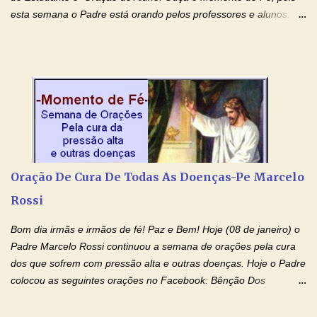
esta semana o Padre está orando pelos professores e alunos.
Você que está em semana de provas, que está estudando para
concursos, vestibulares, para o Enem; além de estudar, se
prepare também orando para permancer tranquilo, pronto
intelectualmente e espiritualmente para o dia da prova. Confie no
amor Ágape de Jesus e no amor materno de Nossa Senhora.
Fique com a paz de Jesus e o amor de Maria! Adriana-Devoção e
Fé Oração do Estudante I Senhor, eu sou estudante, e por sinal,
inteligente. Prova isto é o fato de eu estar aqui, conversando com
o Senhor. Obrigado pelo dom da inteligência e pela possibilidade
Oração De Cura De Todas As Doenças-Pe Marcelo
de estudar. Mas, como o Senhor sabe, a vida de estudante nem
Rossi
sempre é fácil. A rotina cansa e o aprender exige uma série de
renúncias: o meu cinema, o meu jogo pr...
Bom dia irmãs e irmãos de fé! Paz e Bem! Hoje (08 de janeiro) o
Padre Marcelo Rossi continuou a semana de orações pela cura
dos que sofrem com pressão alta e outras doenças. Hoje o Padre
colocou as seguintes orações no Facebook: Bênção Dos
Enfermos , Oração De Cura De Todas As Doenças e Oração À
Nossa Senhora Da Saúde II . Que Deus abençoe vocês. Fiquem