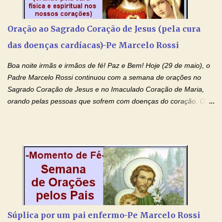
prejudicando a nossa família. Peço também que atenda, em
especial, este pedido que agora faço na Sua presença:
Oração ao Sagrado Coração de Jesus (pela cura
(apresente aqui o seu pedido...) Eu, desde já, agradeço de
das doenças cardíacas)-Pe Marcelo Rossi
coração, confiante que o Senhor me atenderá. Eu louvo o Pai por
ter nos dado o Senhor, Jesus, como presente de Páscoa. eu
Boa noite irmãs e irmãos de fé! Paz e Bem! Hoje (29 de maio), o
agradeço de coração ao Espíri...
Padre Marcelo Rossi continuou com a semana de orações no
Sagrado Coração de Jesus e no Imaculado Coração de Maria,
orando pelas pessoas que sofrem com doenças do coração. O
Padre rezou a Oração ao Sagrado Coração de Jesus e colocou
no Facebook a mesma oração em formato de papiro e cin co
maravilhosos cartões que coloquei aqui para vocês. Não perca
esta abençoada semana de orações no programa de rádio
Momento de Fé, vamos juntos formar uma forte corrente de
orações com o Padre Marcelo. Não desista do milagre, da cura;
tenha fé, creia firmemente e ore incessantemente até que o
Kairós aconteça em sua vida. Fique no Amor Ágape de Jesus e
no Amor Materno de Nossa Senhora. Adriana-Devoção e Fé
Súplica por um pai enfermo-Pe Marcelo Rossi
Mensagem do Padre Marcelo Rossi por E-mail: Amados!! Nesta