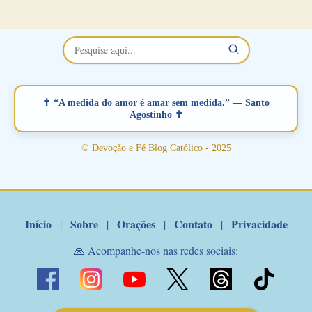
no Facebook a mesma oração em formato de papiro e cin co
maravilhosos cartões que coloquei aqui para vocês. Não perca
esta abençoada semana no Momento de Fé do Padre Marcelo,
vamos juntos formar esta forte corrente de orações. Você que
está sonhando em encontrar um companheiro(a), um amor
verdadeiro, ou que está com problemas no relacionamento
✝ “A medida do amor é amar sem medida.” — Santo
amoroso, creia na poderosa intercessão deste santo amigo:
Agostinho ✝
Santo Antonio! Tenha fé, não desista, pois ele intercede por nós
junto a Jesus! Fique no Amor Ágape de Jesus e no Amor Materno
© Devoção e Fé Blog Católico - 2025
de Nossa Senhora. Adriana-Devoção e Fé Mensagem do Padre
Marcelo Rossi por E-mail: Amados!! Nesta quarta feira, orando
com o pod...
Início
Sobre
Orações
Contato
Privacidade
|
|
|
|
🙏 Acompanhe-nos nas redes sociais: