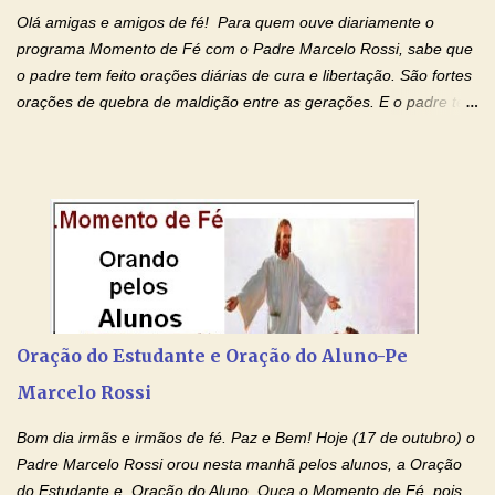
Olá amigas e amigos de fé! Para quem ouve diariamente o
programa Momento de Fé com o Padre Marcelo Rossi, sabe que
o padre tem feito orações diárias de cura e libertação. São fortes
orações de quebra de maldição entre as gerações. E o padre tem
deixado as orações no facebook dele, mas como sei que muitas
pessoas não tem facebook, então resolvi copiar as orações e
colocar aqui no Blog. Espero que ajude quem estava procurando
por estas valiosas orações. Tenham um lindo fim de semana na
paz de Jesus Cristo e no amor de Maria Santíssima. Adriana-
Devoção e Fé Clique para acessar: Facebook Padre Marcelo
Rossi Site Padre Marcelo Rossi (para ouvir o Momento de Fé)
Tocai, Cura! E Restaura! "Jesus, no poder de Seu Nome, peço
agora que as águas do meu batismo fluam para trás através das
Oração do Estudante e Oração do Aluno-Pe
gerações, através de todas as raízes da minha árvore
Marcelo Rossi
genealógica. Que o Sangue de Jesus, purificador e vivificante,
flua através de todas as gerações: primeira...
Bom dia irmãs e irmãos de fé. Paz e Bem! Hoje (17 de outubro) o
Padre Marcelo Rossi orou nesta manhã pelos alunos, a Oração
do Estudante e Oração do Aluno. Ouça o Momento de Fé, pois