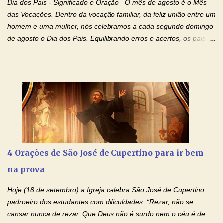
Dia dos Pais - Significado e Oração O mês de agosto é o Mês
autoridade do Nome de Jesus libertai da escravidão do vício das
das Vocações. Dentro da vocação familiar, da feliz união entre um
drogas, c...
homem e uma mulher, nós celebramos a cada segundo domingo
de agosto o Dia dos Pais. Equilibrando erros e acertos, os pais
têm um papel importante na formação do caráter e no decorrer
da vida dos filhos. Os pais acompanham seu crescimento, seu
desenvolvimento intelectual e se esforçam para dar aos filhos,
conforto, boa alimentação, educação de qualidade. E, em geral,
procuram orientá-los para que enfrentem o mundo, com suas
alegrias, com seus dissabores. Acompanham-nos em suas
vitórias, em seus fracassos, em suas lutas. É claro que há
exceções, mas essas exceções só confirmam uma regra porque
pais que não se preocupam com seus filhos não estão no seu
4 Orações de São José de Cupertino para ir bem
estado natural, normal. O mundo de hoje apresenta anomalias
na prova
absurdas. Temos notícia de pais que torturam seus filhos, que os
desrespeitam, que espancam ou matam a mãe na presença dos
Hoje (18 de setembro) a Igreja celebra São José de Cupertino,
filhos. Mas isso não é o c...
padroeiro dos estudantes com dificuldades. “Rezar, não se
cansar nunca de rezar. Que Deus não é surdo nem o céu é de