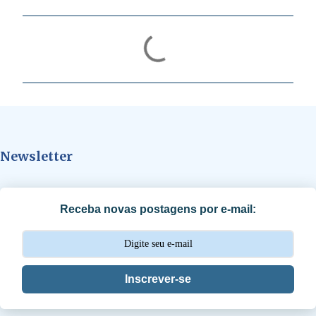
C
o
m
e
n
t
Newsletter
á
r
i
Receba novas postagens por e-mail:
o
s
Inscrever-se