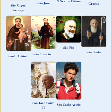
N. Sra. de Fátima
São José
Graças
São Miguel
Arcanjo
São Pio
São Bento
São Francisco
Santo Antônio
São João Paulo
São Carlo Acutis
II