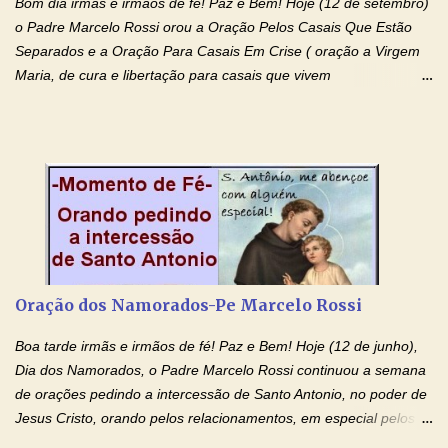
Bom dia irmãs e irmãos de fé! Paz e Bem! Hoje (12 de setembro)
o Padre Marcelo Rossi orou a Oração Pelos Casais Que Estão
Separados e a Oração Para Casais Em Crise ( oração a Virgem
Maria, de cura e libertação para casais que vivem
relacionamentos conturbados, não conseguem firmar namoro,
noivado e tem dificuldade em encontrar o seu marido, a sua
esposa) . O padre continua com a semana especial de orações
no programa de rádio Momento de Fé, pela cura dos
relacionamentos. Seu relacionamento está doente? Você está
sofrendo? Então ouça o Momento de Fé e entre nesta corrente
de orações abençoadas, d eixe o Amor Ágape de Jesus curar e
restaurar você e seu relacionamento. Adriana-Devoção e Fé
Oração Pelos Casais Que Estão Separados Casais que estão
Oração dos Namorados-Pe Marcelo Rossi
separados, devido ao envolvimento de outras pessoas no
relacionamento e que minaram, espiritualmente, a relação do
Boa tarde irmãs e irmãos de fé! Paz e Bem! Hoje (12 de junho),
casal. Vamos orar (coloque o seu esposo ou esposa diante de
Dia dos Namorados, o Padre Marcelo Rossi continuou a semana
Deus). "Senhor Jesus, restaura os laços ...
de orações pedindo a intercessão de Santo Antonio, no poder de
Jesus Cristo, orando pelos relacionamentos, em especial pelos
namorados . O Padre rezou a Oração dos Namorados e colocou