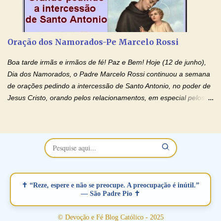
de orações abençoadas, d eixe o Amor Ágape de Jesus curar e
restaurar você e seu relacionamento. Adriana-Devoção e Fé
Oração Pelos Casais Que Estão Separados Casais que estão
Oração dos Namorados-Pe Marcelo Rossi
separados, devido ao envolvimento de outras pessoas no
relacionamento e que minaram, espiritualmente, a relação do
Boa tarde irmãs e irmãos de fé! Paz e Bem! Hoje (12 de junho),
casal. Vamos orar (coloque o seu esposo ou esposa diante de
Dia dos Namorados, o Padre Marcelo Rossi continuou a semana
Deus). "Senhor Jesus, restaura os laços ...
de orações pedindo a intercessão de Santo Antonio, no poder de
Jesus Cristo, orando pelos relacionamentos, em especial pelos
namorados . O Padre rezou a Oração dos Namorados e colocou
no Facebook a mesma oração em formato de papiro e cin co
maravilhosos cartões que coloquei aqui para vocês. Não perca
esta abençoada semana no Momento de Fé do Padre Marcelo,
vamos juntos formar esta forte corrente de orações. Você que
está sonhando em encontrar um companheiro(a), um amor
verdadeiro, ou que está com problemas no relacionamento
✝ “Reze, espere e não se preocupe. A preocupação é inútil.”
amoroso, creia na poderosa intercessão deste santo amigo:
— São Padre Pio ✝
Santo Antonio! Tenha fé, não desista, pois ele intercede por nós
junto a Jesus! Fique no Amor Ágape de Jesus e no Amor Materno
© Devoção e Fé Blog Católico - 2025