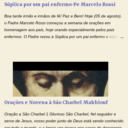
agradável. Espera somente meu chamado. Eu te prometo um
Súplica por um pai enfermo-Pe Marcelo Rossi
esforço maior em meus estudos e uma vida mais digna de tua
santidade. Glória… Deus, que quiseste atrair tudo a teu unigênito
Boa tarde irmãs e irmãos de fé! Paz e Bem! Hoje (05 de agosto),
Filho, que foi crucificado, permite que, pelos méritos e exemplos
o Padre Marcelo Rossi começou a semana de orações em
de te...
homenagem aos pais, hoje orando especialmente pelos pais
enfermos. O Padre rezou a Súplica por um pai enfermo e colocou
no Facebook a mesma oração em formato de papiro e cin co
maravilhosos cartões que coloquei aqui para vocês. Tenha uma
iluminada semana no Amor Ágape de Jesus e no Amor Materno
de Nossa Senhora. Adriana dos Anjos-Devoção e Fé Mensagem
do Padre Marcelo Rossi por E-mail e Facebook: Como foi
anunciado ontem, entramos em uma semana de homenagens
aos nossos pais. Hoje nossas orações serão focadas nos pais
que não se encontram bem de saúde, OS PAIS ENFERMOS!
Amados, durante toda esta semana vamos orar pelos nossos
Orações e Novena à São Charbel Makhlouf
pais. Vamos dedicar um dia para os pais mais idosos, pais que
estão doentes, pais que estão longe dos filhos, pais que já são
Oração a São Charbel 1 Glorioso São Charbel, fiel seguidor e
falecidos, pais que tem problemas com vícios, enfim, vamos orar
servo de Jesus, vosso poder junto de Deus está sendo conhecido
para todos os pais. Hoje vamos d...
por todo o mundo, e a Igreja vos invoca nos casos de desespero