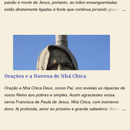
paixão e morte de Jesus, portanto, as mãos ensanguentadas
estão diretamente ligadas à fonte que continua jorrando graças
sobre graças. Oração para Pedir o Poder das Mãos
Ensanguentadas de Jesus (cura física e espiritual) "Cura-me,
Senhor Jesus! Jesus, coloca Tuas Mãos benditas,
ensanguentadas, chagadas e abertas, sobre mim, neste
momento. Sinto-me completamente sem forças para prosseguir,
carregando as minhas cruzes. Preciso que a força e o poder de
Tuas Mãos, que suportaram a mais profunda dor ao serem
pregadas na Cruz, reergam-me e curem-me agora. Jesus, não
peço somente por mim, mas também por todos aqueles que mais
Orações e a Novena de Nhá Chica
amo. Nós precisamos desesperadamente de cura física e
espiritual, através do toque consolador de tuas Mãos
Oração a Nhá Chica Deus, nosso Pai, vos revelais as riquezas de
ensanguentadas e infinitamente poderosas. Eu reconheço,
vosso Reino aos pobres e simples. Assim agraciastes vossa
apesar de toda a minha limitação e da infinidade dos meus ...
serva Francisca de Paula de Jesus, Nhá Chica, com inúmeros
dons: fé profunda, amor ao próximo e grande sabedoria. Amou a
Igreja e manteve uma terna devoção à Imaculada Conceição. Por
sua intercessão, concedei-nos a graça de que precisamos….. E
dai-nos a alegria de vê-la elevada à honra dos altares. Por nosso