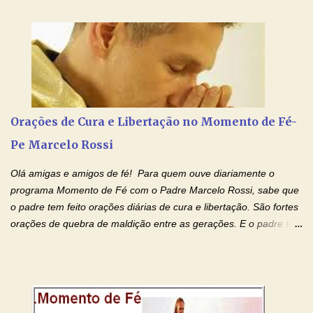
encontramos homens que viveram a paternidade de maneira
extraordinária. Alguns foram chamados oficialmente à santidade
dos altares; outros fazem parte da própria história da Sagrada
Família. E entre todos eles existe um modelo incomparável: São
José, esposo da Virgem Maria e pai terreno de Jesus.
Orações de Cura e Libertação no Momento de Fé-
Pe Marcelo Rossi
Olá amigas e amigos de fé! Para quem ouve diariamente o
programa Momento de Fé com o Padre Marcelo Rossi, sabe que
o padre tem feito orações diárias de cura e libertação. São fortes
orações de quebra de maldição entre as gerações. E o padre tem
deixado as orações no facebook dele, mas como sei que muitas
pessoas não tem facebook, então resolvi copiar as orações e
colocar aqui no Blog. Espero que ajude quem estava procurando
por estas valiosas orações. Tenham um lindo fim de semana na
paz de Jesus Cristo e no amor de Maria Santíssima. Adriana-