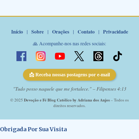
de Nossa Senhora. Adriana-Devoção e Fé Mensagem do Padre
Marcelo Rossi por E-mail: Amados!! Nesta quarta feira, orando
com o pod...
Início
Sobre
Orações
Contato
Privacidade
|
|
|
|
🙏 Acompanhe-nos nas redes sociais:
📩 Receba nossas postagens por e-mail
"Tudo posso naquele que me fortalece." – Filipenses 4:13
Devoção e Fé Blog Católico by Adriana dos Anjos
© 2025
– Todos os
direitos reservados.
Obrigada Por Sua Visita