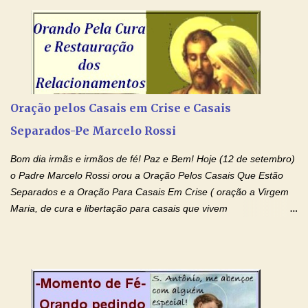
Senhor Jesus Cristo, vosso Filho, na unidade do Espírito Santo.
Amém. Novena a Nhá Chica (Oração para obter os favores
celestiais através da intercessão da Serva de Deus Nhá Chica)
(Rezar durante nove dias seguidos ou intercalados) Nhá Chica,
recorro a vós como intercessora entre a Bondade Divina e as
necessidades humanas. Peço-vos, como favor espiritual, que
Oração pelos Casais em Crise e Casais
entregueis nas mãos do Santíssimo o meu pedido urgente (Fazer
Separados-Pe Marcelo Rossi
o pedido). Acolhei, Nhá Chica, no vosso coração bondoso as
minhas necessidades e amparai-me nesta oração (Fazer o ...
Bom dia irmãs e irmãos de fé! Paz e Bem! Hoje (12 de setembro)
o Padre Marcelo Rossi orou a Oração Pelos Casais Que Estão
Separados e a Oração Para Casais Em Crise ( oração a Virgem
Maria, de cura e libertação para casais que vivem
relacionamentos conturbados, não conseguem firmar namoro,
noivado e tem dificuldade em encontrar o seu marido, a sua
esposa) . O padre continua com a semana especial de orações
no programa de rádio Momento de Fé, pela cura dos
relacionamentos. Seu relacionamento está doente? Você está
sofrendo? Então ouça o Momento de Fé e entre nesta corrente