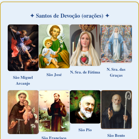
✦ Santos de Devoção (orações) ✦
N. Sra. das
N. Sra. de Fátima
São José
Graças
São Miguel
Arcanjo
São Pio
São Bento
São Francisco