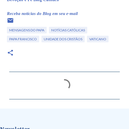
Receba notícias do Blog em seu e-mail
MENSAGENS DO PAPA
NOTÍCIAS CATÓLICAS
PAPA FRANCISCO
UNIDADE DOS CRISTÃOS
VATICANO
C
o
m
e
n
t