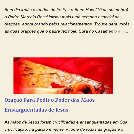
família, deixem de existir. Na Tua graça, Senhor, cortamos todos
Bom dia irmãs e irmãos de fé! Paz e Bem! Hoje (10 de setembro)
os laços...
o Padre Marcelo Rossi iniciou mais uma semana especial de
orações, agora orando pelos relacionamentos. Trouxe para vocês
as duas orações que o padre fez hoje: Cura no Casamento e a
Oração Pela Reconciliação Dos Cônjuges . Se você está
sofrendo em seu relacionamento amoroso, faça alguma coisa por
ele antes de desistir: Ore! Entre nesta corrente diária de orações
com o Momento de Fé. Que Deus abençoe e que todo
relacionamento seja fortalecido e curado no amor Ágape de
Jesus. Adriana-Devoção e Fé Mensagem do Padre Marcelo Rossi
em seu Facebook: Amados, iniciamos uma semana para orar
pelos relacionamentos. Diz a Bíblia sagrada: "O amor é paciente,
o amor é prestativo; não é invejoso, não se ostenta, não se incha
Oração Para Pedir o Poder das Mãos
de orgulho. Nada faz de inconveniente, não procura o seu próprio
Ensanguentadas de Jesus
interesse, não se irrita, não guarda rancor. Não se alegra com a
injustiça, mas regozija-se com a verdade. T...
As mãos de Jesus foram crucificadas e ensanguentadas em Sua
crucificação, na paixão e morte. A fonte de todas as graças é a