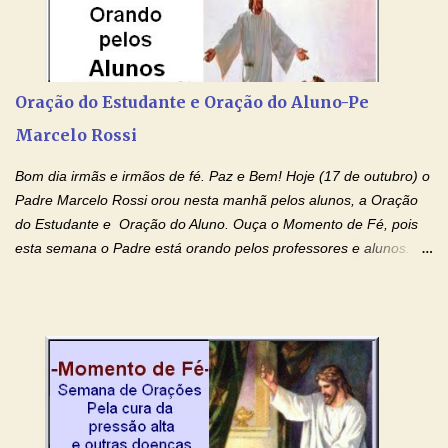
Devoção e Fé Clique para acessar: Facebook Padre Marcelo
Rossi Site Padre Marcelo Rossi (para ouvir o Momento de Fé)
Tocai, Cura! E Restaura! "Jesus, no poder de Seu Nome, peço
agora que as águas do meu batismo fluam para trás através das
Oração do Estudante e Oração do Aluno-Pe
gerações, através de todas as raízes da minha árvore
Marcelo Rossi
genealógica. Que o Sangue de Jesus, purificador e vivificante,
flua através de todas as gerações: primeira...
Bom dia irmãs e irmãos de fé. Paz e Bem! Hoje (17 de outubro) o
Padre Marcelo Rossi orou nesta manhã pelos alunos, a Oração
do Estudante e Oração do Aluno. Ouça o Momento de Fé, pois
esta semana o Padre está orando pelos professores e alunos.
Você que está em semana de provas, que está estudando para
concursos, vestibulares, para o Enem; além de estudar, se
prepare também orando para permancer tranquilo, pronto
intelectualmente e espiritualmente para o dia da prova. Confie no
amor Ágape de Jesus e no amor materno de Nossa Senhora.
Fique com a paz de Jesus e o amor de Maria! Adriana-Devoção e
Fé Oração do Estudante I Senhor, eu sou estudante, e por sinal,
inteligente. Prova isto é o fato de eu estar aqui, conversando com