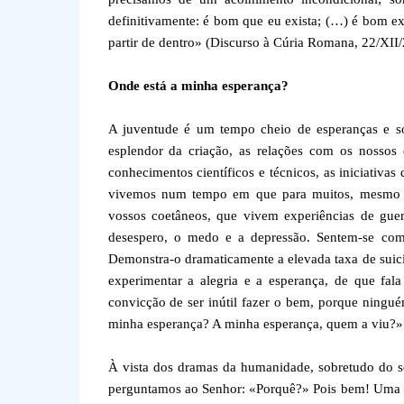
definitivamente: é bom que eu exista; (…) é bom ex
partir de dentro» (Discurso à Cúria Romana, 22/XII/
Onde está a minha esperança?
A juventude é um tempo cheio de esperanças e so
esplendor da criação, as relações com os nossos e
conhecimentos científicos e técnicos, as iniciativa
vivemos num tempo em que para muitos, mesmo jov
vossos coetâneos, que vivem experiências de guerr
desespero, o medo e a depressão. Sentem-se como
Demonstra-o dramaticamente a elevada taxa de suicí
experimentar a alegria e a esperança, de que fala
convicção de ser inútil fazer o bem, porque ningu
minha esperança? A minha esperança, quem a viu?» 
À vista dos dramas da humanidade, sobretudo do 
perguntamos ao Senhor: «Porquê?» Pois bem! Uma pa