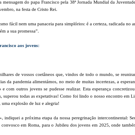
 a mensagem do papa Francisco pela 38ª Jornada Mundial da Juventud
embro, na festa de Cristo Rei.
mismo fácil nem uma panaceia para simplórios: é a certeza, radicada no 
tém a sua promessa”.
ancisco aos jovens:
milhares de vossos coetâneos que, vindos de todo o mundo, se reunir
ias da pandemia alimentámos, no meio de muitas incertezas, a espera
 e com outros jovens se pudesse realizar. Esta esperança concretizou
s, superou todas as expetativas! Como foi lindo o nosso encontro em L
, uma explosão de luz e alegria!
 indiquei a próxima etapa da nossa peregrinação intercontinental: Se
ro convosco em Roma, para o Jubileu dos jovens em 2025, onde també