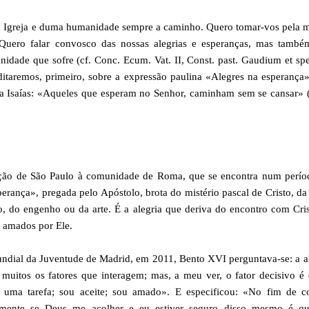
uma Igreja e duma humanidade sempre a caminho. Quero tomar-vos pela 
 Quero falar convosco das nossas alegrias e esperanças, mas també
nidade que sofre (cf. Conc. Ecum. Vat. II, Const. past. Gaudium et spe
ditaremos, primeiro, sobre a expressão paulina «Alegres na esperanç
ta Isaías: «Aqueles que esperam no Senhor, caminham sem se cansar» (
ção de São Paulo à comunidade de Roma, que se encontra num perío
perança», pregada pelo Apóstolo, brota do mistério pascal de Cristo, da
o, do engenho ou da arte. É a alegria que deriva do encontro com Cri
s amados por Ele.
undial da Juventude de Madrid, em 2011, Bento XVI perguntava-se: a a
itos os fatores que interagem; mas, a meu ver, o fator decisivo é (
o uma tarefa; sou aceite; sou amado». E especificou: «No fim de co
omente se Deus me acolher e eu estiver seguro disso mesmo é qu