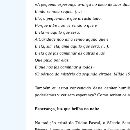
«A pequena esperança avança no meio de suas dua
E não se nota sequer. (…).
Ela, a pequenita, é que arrasta tudo.
Porque a Fé não vê senão o que é
E ela vê aquilo que será.
A Caridade não ama senão aquilo que é
E ela, sim ela, ama aquilo que será. (…).
É ela que faz caminhar as outras duas
Que puxa por elas.
E que nos faz caminhar a todos»
(O pórtico do mistério da segunda virtude, Milão 19
Também eu estou convencido deste caráter humild
poderíamos viver sem esperança? Como seriam os nos
Esperança, luz que brilha na noite
Na tradição cristã do Tríduo Pascal, o Sábado San
Páscoa, é como um meio-termo entre o desespero dos