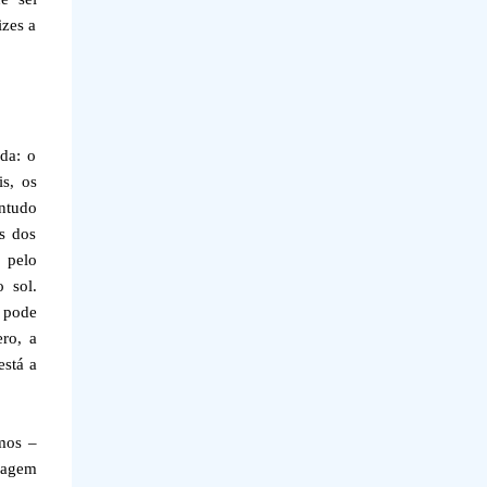
izes a
da: o
is, os
ontudo
s dos
s pelo
 sol.
e pode
ero, a
está a
mos –
imagem