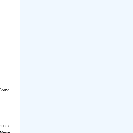
 Como
ngo de
 Neste