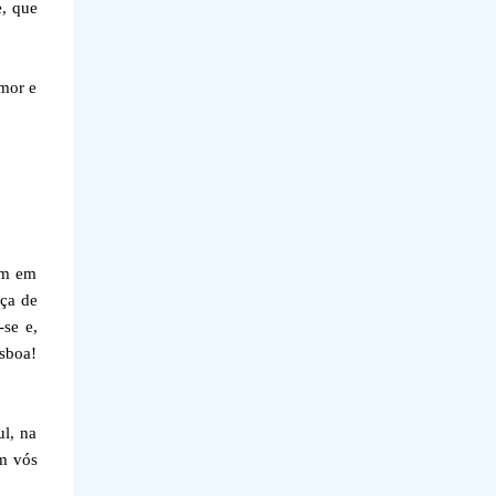
e, que
amor e
am em
nça de
-se e,
isboa!
ul, na
m vós