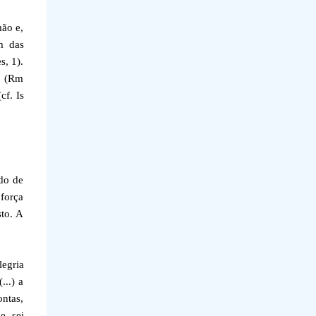
mão e,
m das
s, 1).
a» (Rm
cf. Is
do de
 força
sto. A
legria
...) a
ntas,
e sei