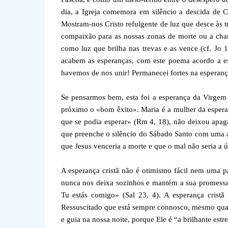
dia, a Igreja comemora em silêncio a descida de C
Mostram-nos Cristo refulgente de luz que desce às t
compaixão para as nossas zonas de morte ou a cha
como luz que brilha nas trevas e as vence (cf. Jo
acabem as esperanças, com este poema acordo a e
havemos de nos unir! Permanecei fortes na esperanç
Se pensarmos bem, esta foi a esperança da Virgem 
próximo o «bom êxito». Maria é a mulher da espera
que se podia esperar» (Rm 4, 18), não deixou apaga
que preenche o silêncio do Sábado Santo com uma am
que Jesus venceria a morte e que o mal não seria a ú
A esperança cristã não é otimismo fácil nem uma pa
nunca nos deixa sozinhos e mantém a sua promessa
Tu estás comigo» (Sal 23, 4). A esperança crist
Ressuscitado que está sempre connosco, mesmo quand
e guia na nossa noite, porque Ele é “a brilhante estr