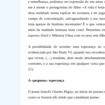
e semelhança, podemos ser expressão do seu amor q
me à mente o protagonista do filme «A vida é bela
dura realidade numa espécie de aventura e de jogo
campo de concentração, salvaguardando a sua ino
trata apenas de histórias inventadas! É o que vem
meio da maldade humana mais cruel. Pensemos em
esposos Józef e Wiktoria Ulma com os seus sete filh
A possibilidade de acender uma esperança no co
evidenciada por São Paulo VI, quando nos recordou
que vivem, (…) irradiam, dum modo absolutamente s
correntes, e a sua esperança em qualquer coisa que
21).
A «pequena» esperança
O poeta francês Charles Péguy, no início do poema so
como se fossem três irmãs que caminham juntas: