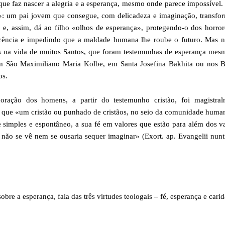
ue faz nascer a alegria e a esperança, mesmo onde parece impossível
»: um pai jovem que consegue, com delicadeza e imaginação, transfo
 e, assim, dá ao filho «olhos de esperança», protegendo-o dos horro
cência e impedindo que a maldade humana lhe roube o futuro. Mas n
os na vida de muitos Santos, que foram testemunhas de esperança me
 São Maximiliano Maria Kolbe, em Santa Josefina Bakhita ou nos B
os.
ração dos homens, a partir do testemunho cristão, foi magistral
 que «um cristão ou punhado de cristãos, no seio da comunidade hum
imples e espontâneo, a sua fé em valores que estão para além dos v
 não se vê nem se ousaria sequer imaginar» (Exort. ap. Evangelii nunt
bre a esperança, fala das três virtudes teologais – fé, esperança e cari