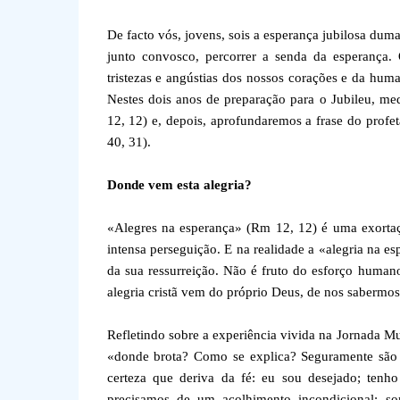
De facto vós, jovens, sois a esperança jubilosa d
junto convosco, percorrer a senda da esperança.
tristezas e angústias dos nossos corações e da huma
Nestes dois anos de preparação para o Jubileu, me
12, 12) e, depois, aprofundaremos a frase do profe
40, 31).
Donde vem esta alegria?
«Alegres na esperança» (Rm 12, 12) é uma exorta
intensa perseguição. E na realidade a «alegria na es
da sua ressurreição. Não é fruto do esforço human
alegria cristã vem do próprio Deus, de nos sabermo
Refletindo sobre a experiência vivida na Jornada M
«donde brota? Como se explica? Seguramente são mu
certeza que deriva da fé: eu sou desejado; tenh
precisamos de um acolhimento incondicional; s