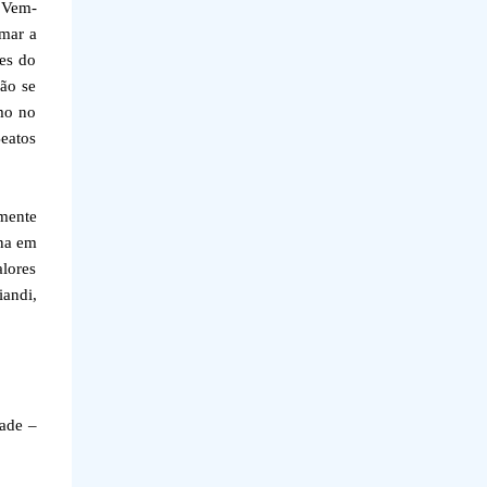
. Vem-
rmar a
res do
ão se
smo no
eatos
mente
ana em
alores
iandi,
dade –