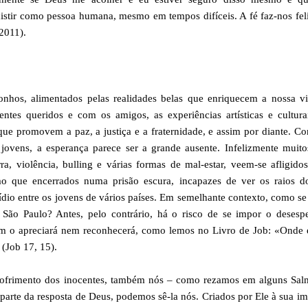
istir como pessoa humana, mesmo em tempos difíceis. A fé faz-nos fel
2011).
nhos, alimentados pelas realidades belas que enriquecem a nossa vi
ntes queridos e com os amigos, as experiências artísticas e cultura
s que promovem a paz, a justiça e a fraternidade, e assim por diante. C
ens, a esperança parece ser a grande ausente. Infelizmente muito
a, violência, bulling e várias formas de mal-estar, veem-se afligido
 que encerrados numa prisão escura, incapazes de ver os raios do
dio entre os jovens de vários países. Em semelhante contexto, como s
 São Paulo? Antes, pelo contrário, há o risco de se impor o desesp
ém o apreciará nem reconhecerá, como lemos no Livro de Job: «Onde 
(Job 17, 15).
sofrimento dos inocentes, também nós – como rezamos em alguns Sal
rte da resposta de Deus, podemos sê-la nós. Criados por Ele à sua 