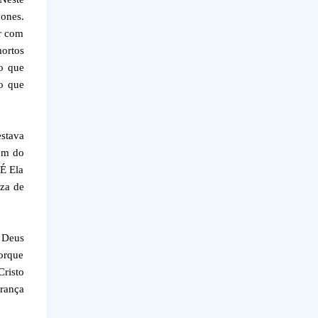
cones.
ar com
ortos
mo que
o que
estava
lém do
 É Ela
eza de
e Deus
orque
risto
erança