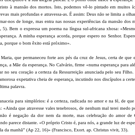
risto à mansão dos mortos. Isto, podemos vê-lo pintado em muitos í
revas mais profundas e atravessa-as. É assim: Deus não se limita a olh
mar-nos de longe, mas entra nas nossas experiências da mansão dos m
 1, 5). Bem o expressa um poema na língua sul-africana xhosa: «Mes
sperança. A minha esperança acorda, porque espero no Senhor. Esper
a, porque o bom êxito está próximo».
Maria, que permaneceu forte aos pés da cruz de Jesus, certa de que 
nça, a Mãe da esperança. No Calvário, firme «numa esperança para a
r no seu coração a certeza da Ressurreição anunciada pelo seu Filho.
orosa expetativa cheia de esperança, incutindo nos discípulos a cert
ltima palavra.
naceia para simplórios: é a certeza, radicada no amor e na fé, de qu
: «Ainda que atravesse vales tenebrosos, de nenhum mal terei medo p
ã não é negação da dor nem da morte, mas celebração do amor de C
o parece distante. «O próprio Cristo é, para nós, a grande luz de esp
ela da manhã” (Ap 22, 16)» (Francisco, Exort. ap. Christus vivit, 33).