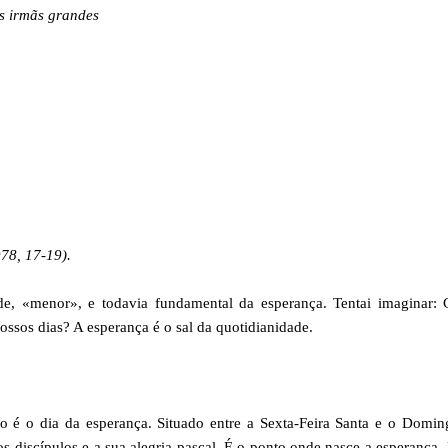
s irmãs grandes
78, 17-19).
e, «menor», e todavia fundamental da esperança. Tentai imaginar:
sos dias? A esperança é o sal da quotidianidade.
to é o dia da esperança. Situado entre a Sexta-Feira Santa e o Domi
 discípulos e a sua alegria pascal. É o ponto onde nasce a esperança.