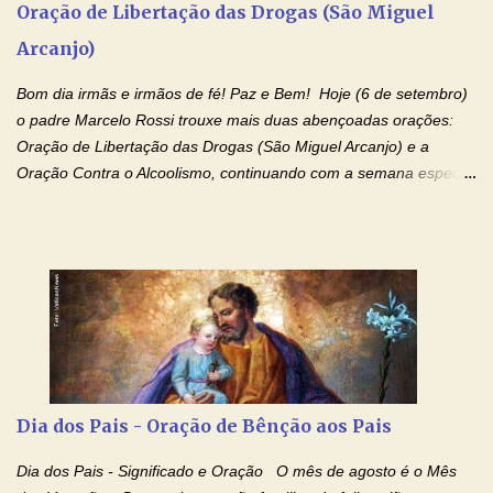
Oração de Libertação das Drogas (São Miguel
foi crucificado, morto e sepultado. Desceu à mansão dos mortos;
Arcanjo)
ressuscitou ao terceiro dia; subiu aos céus, está sentado à direita
de Deus Pai todo-poderoso, donde há de vir a julgar os v...
Bom dia irmãs e irmãos de fé! Paz e Bem! Hoje (6 de setembro)
o padre Marcelo Rossi trouxe mais duas abençoadas orações:
Oração de Libertação das Drogas (São Miguel Arcanjo) e a
Oração Contra o Alcoolismo, continuando com a semana especial
de orações para cura dos vícios. Todos são capazes de se
libertar deste mal, bastar ter fé, acreditar verdadeiramente e
entregar a vida totalmente nas mãos de Jesus. Deixe o amor
Ágape de nosso Pai Santo - Jesus - te curar, deixe nossa
Mãezinha do Céu - Maria - te proteger com Seu divino manto.
Não desista, Jesus irá curar todas suas feridas, Creia! Adriana-
Devoção e Fé Oração de Libertação das Drogas (São Miguel
Arcanjo) "Senhor, Pai Eterno, em Nome de Teu Filho Jesus,
Nosso Senhor Jesus Cristo, concedei a vida a todos aqueles que
Dia dos Pais - Oração de Bênção aos Pais
se encontram encarcerados em um vício, escravos de alguma
droga. Senhor, Pai Poderoso e cheio de Misericórdia, na
Dia dos Pais - Significado e Oração O mês de agosto é o Mês
autoridade do Nome de Jesus libertai da escravidão do vício das