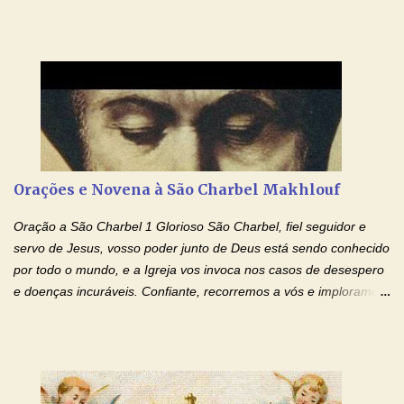
Cupertino, o franciscano que não era bom nos estudos, mas que
se tornou padroeiro dos estudantes. [a] 1 - Oração São José de
Cupertino Querido São José de Cupertino, purifica o meu
coração, transforma-o e o faz semelhante ao teu. Infunde em
mim o teu fervor, a tua sabedoria e a tua fé. Mostra tua bondade,
ajudando-me e eu me esforçarei para imitar tuas virtudes.
Glória… Amável protetor meu, o estudo geralmente é difícil, duro
e entediante para mim. Tu podes deixar tudo isso mais fácil e
agradável. Espera somente meu chamado. Eu te prometo um
Orações e Novena à São Charbel Makhlouf
esforço maior em meus estudos e uma vida mais digna de tua
santidade. Glória… Deus, que quiseste atrair tudo a teu unigênito
Oração a São Charbel 1 Glorioso São Charbel, fiel seguidor e
Filho, que foi crucificado, permite que, pelos méritos e exemplos
servo de Jesus, vosso poder junto de Deus está sendo conhecido
de te...
por todo o mundo, e a Igreja vos invoca nos casos de desespero
e doenças incuráveis. Confiante, recorremos a vós e imploramos
o vosso auxílio no transe difícil em que nos encontramos.
Concedei-nos a graça, juntamente com todas as que
necessitamos, dando-nos saúde para o corpo e para a alma.
Queremos sempre lembrar-nos deste favor, da vossa intercessão
e invocar-vos como nosso patrono, para maior glória de Deus e o