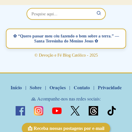
maravilhosos cartões que coloquei aqui para vocês. Não perca
esta abençoada semana no Momento de Fé do Padre Marcelo,
vamos juntos formar esta forte corrente de orações. Você que
está sonhando em encontrar um companheiro(a), um amor
verdadeiro, ou que está com problemas no relacionamento
✿ “Quero passar meu céu fazendo o bem sobre a terra.” —
amoroso, creia na poderosa intercessão deste santo amigo:
Santa Teresinha do Menino Jesus ✿
Santo Antonio! Tenha fé, não desista, pois ele intercede por nós
junto a Jesus! Fique no Amor Ágape de Jesus e no Amor Materno
© Devoção e Fé Blog Católico - 2025
de Nossa Senhora. Adriana-Devoção e Fé Mensagem do Padre
Marcelo Rossi por E-mail: Amados!! Nesta quarta feira, orando
com o pod...
Início
Sobre
Orações
Contato
Privacidade
|
|
|
|
🙏 Acompanhe-nos nas redes sociais:
📩 Receba nossas postagens por e-mail