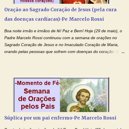
especial, este pedido que agora faço na Sua presença:
Oração ao Sagrado Coração de Jesus (pela cura
(apresente aqui o seu pedido...) Eu, desde já, agradeço de
das doenças cardíacas)-Pe Marcelo Rossi
coração, confiante que o Senhor me atenderá. Eu louvo o Pai por
ter nos dado o Senhor, Jesus, como presente de Páscoa. eu
Boa noite irmãs e irmãos de fé! Paz e Bem! Hoje (29 de maio), o
agradeço de coração ao Espíri...
Padre Marcelo Rossi continuou com a semana de orações no
Sagrado Coração de Jesus e no Imaculado Coração de Maria,
orando pelas pessoas que sofrem com doenças do coração. O
Padre rezou a Oração ao Sagrado Coração de Jesus e colocou
no Facebook a mesma oração em formato de papiro e cin co
maravilhosos cartões que coloquei aqui para vocês. Não perca
esta abençoada semana de orações no programa de rádio
Momento de Fé, vamos juntos formar uma forte corrente de
orações com o Padre Marcelo. Não desista do milagre, da cura;
tenha fé, creia firmemente e ore incessantemente até que o
Kairós aconteça em sua vida. Fique no Amor Ágape de Jesus e
no Amor Materno de Nossa Senhora. Adriana-Devoção e Fé
Súplica por um pai enfermo-Pe Marcelo Rossi
Mensagem do Padre Marcelo Rossi por E-mail: Amados!! Nesta
quarta feira, vamos orar pelas pessoas que sofrem com as