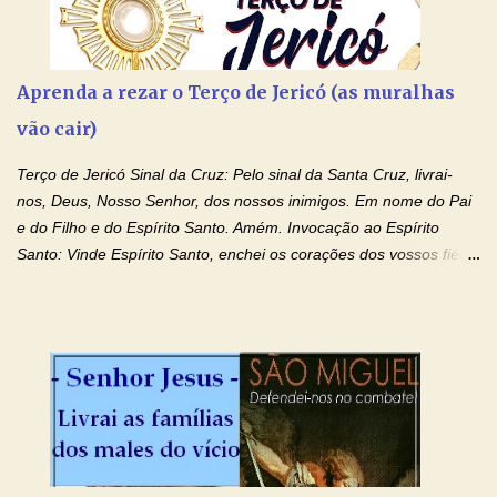
Aprenda a rezar o Terço de Jericó (as muralhas
vão cair)
Terço de Jericó Sinal da Cruz: Pelo sinal da Santa Cruz, livrai-
nos, Deus, Nosso Senhor, dos nossos inimigos. Em nome do Pai
e do Filho e do Espírito Santo. Amém. Invocação ao Espírito
Santo: Vinde Espírito Santo, enchei os corações dos vossos fiéis
e acendei neles o fogo do vosso amor. Enviai o vosso Espírito e
tudo será criado. E renovareis a face da terra. Oremos: Ó Deus,
que instruístes os corações dos vossos fiéis com a luz do Espírito
Santo, fazei que apreciemos retamente todas as coisas segundo
o mesmo Espírito e gozemos sempre da sua consolação. Por
Cristo, Senhor Nosso. Amém. Creio: Creio em Deus Pai Todo-
Poderoso, Criador do céu e da terra; e em Jesus Cristo, seu
único Filho, nosso Senhor; que foi concebido pelo poder do Espí­
rito Santo; nasceu da Virgem Maria, padeceu sob Pôncio Pilatos,