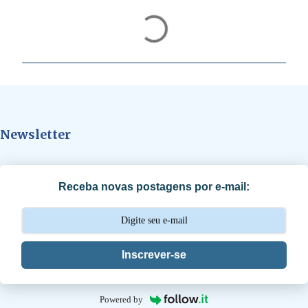
C
o
m
e
n
t
Newsletter
á
r
i
Receba novas postagens por e-mail:
o
s
Inscrever-se
Powered by