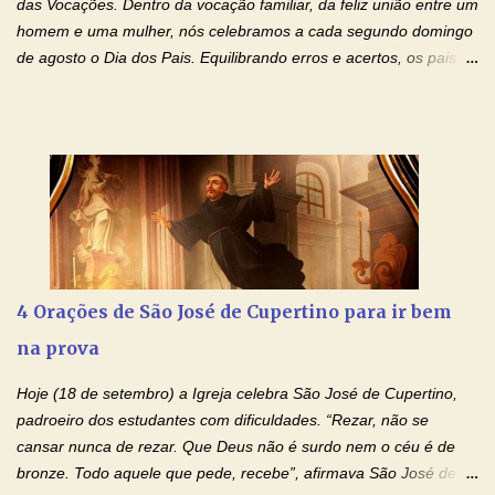
das Vocações. Dentro da vocação familiar, da feliz união entre um
drogas, c...
homem e uma mulher, nós celebramos a cada segundo domingo
de agosto o Dia dos Pais. Equilibrando erros e acertos, os pais
têm um papel importante na formação do caráter e no decorrer
da vida dos filhos. Os pais acompanham seu crescimento, seu
desenvolvimento intelectual e se esforçam para dar aos filhos,
conforto, boa alimentação, educação de qualidade. E, em geral,
procuram orientá-los para que enfrentem o mundo, com suas
alegrias, com seus dissabores. Acompanham-nos em suas
vitórias, em seus fracassos, em suas lutas. É claro que há
exceções, mas essas exceções só confirmam uma regra porque
pais que não se preocupam com seus filhos não estão no seu
4 Orações de São José de Cupertino para ir bem
estado natural, normal. O mundo de hoje apresenta anomalias
na prova
absurdas. Temos notícia de pais que torturam seus filhos, que os
desrespeitam, que espancam ou matam a mãe na presença dos
Hoje (18 de setembro) a Igreja celebra São José de Cupertino,
filhos. Mas isso não é o c...
padroeiro dos estudantes com dificuldades. “Rezar, não se
cansar nunca de rezar. Que Deus não é surdo nem o céu é de
bronze. Todo aquele que pede, recebe”, afirmava São José de