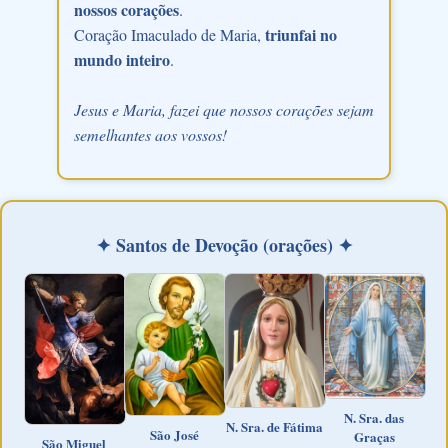
nossos corações
.
triunfai no
Coração Imaculado de Maria,
mundo inteiro
.
Jesus e Maria, fazei que nossos corações sejam
semelhantes aos vossos!
✦ Santos de Devoção (orações) ✦
N. Sra. das
N. Sra. de Fátima
São José
Graças
São Miguel