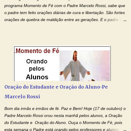
programa Momento de Fé com o Padre Marcelo Rossi, sabe que
o padre tem feito orações diárias de cura e libertação. São fortes
orações de quebra de maldição entre as gerações. E o padre tem
deixado as orações no facebook dele, mas como sei que muitas
pessoas não tem facebook, então resolvi copiar as orações e
colocar aqui no Blog. Espero que ajude quem estava procurando
por estas valiosas orações. Tenham um lindo fim de semana na
paz de Jesus Cristo e no amor de Maria Santíssima. Adriana-
Devoção e Fé Clique para acessar: Facebook Padre Marcelo
Rossi Site Padre Marcelo Rossi (para ouvir o Momento de Fé)
Tocai, Cura! E Restaura! "Jesus, no poder de Seu Nome, peço
agora que as águas do meu batismo fluam para trás através das
Oração do Estudante e Oração do Aluno-Pe
gerações, através de todas as raízes da minha árvore
Marcelo Rossi
genealógica. Que o Sangue de Jesus, purificador e vivificante,
flua através de todas as gerações: primeira...
Bom dia irmãs e irmãos de fé. Paz e Bem! Hoje (17 de outubro) o
Padre Marcelo Rossi orou nesta manhã pelos alunos, a Oração
do Estudante e Oração do Aluno. Ouça o Momento de Fé, pois
esta semana o Padre está orando pelos professores e alunos.