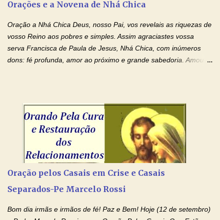
Orações e a Novena de Nhá Chica
amo. Nós precisamos desesperadamente de cura física e
espiritual, através do toque consolador de tuas Mãos
Oração a Nhá Chica Deus, nosso Pai, vos revelais as riquezas de
ensanguentadas e infinitamente poderosas. Eu reconheço,
vosso Reino aos pobres e simples. Assim agraciastes vossa
apesar de toda a minha limitação e da infinidade dos meus ...
serva Francisca de Paula de Jesus, Nhá Chica, com inúmeros
dons: fé profunda, amor ao próximo e grande sabedoria. Amou a
Igreja e manteve uma terna devoção à Imaculada Conceição. Por
sua intercessão, concedei-nos a graça de que precisamos….. E
dai-nos a alegria de vê-la elevada à honra dos altares. Por nosso
Senhor Jesus Cristo, vosso Filho, na unidade do Espírito Santo.
Amém. Novena a Nhá Chica (Oração para obter os favores
celestiais através da intercessão da Serva de Deus Nhá Chica)
(Rezar durante nove dias seguidos ou intercalados) Nhá Chica,
recorro a vós como intercessora entre a Bondade Divina e as
necessidades humanas. Peço-vos, como favor espiritual, que
Oração pelos Casais em Crise e Casais
entregueis nas mãos do Santíssimo o meu pedido urgente (Fazer
Separados-Pe Marcelo Rossi
o pedido). Acolhei, Nhá Chica, no vosso coração bondoso as
minhas necessidades e amparai-me nesta oração (Fazer o ...
Bom dia irmãs e irmãos de fé! Paz e Bem! Hoje (12 de setembro)