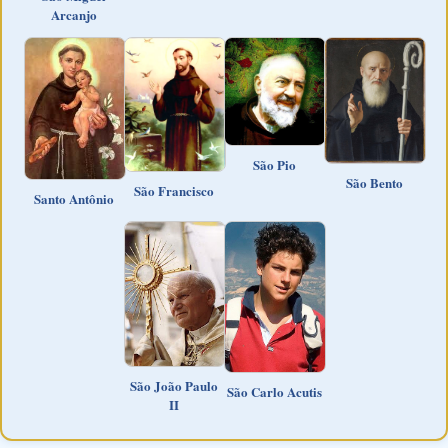
Arcanjo
São Pio
São Bento
São Francisco
Santo Antônio
São João Paulo
São Carlo Acutis
II