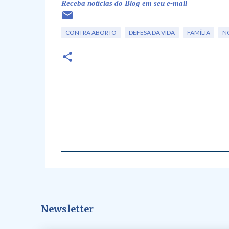
Receba notícias do Blog em seu e-mail
CONTRA ABORTO
DEFESA DA VIDA
FAMÍLIA
NO
C
o
m
e
n
t
á
Newsletter
r