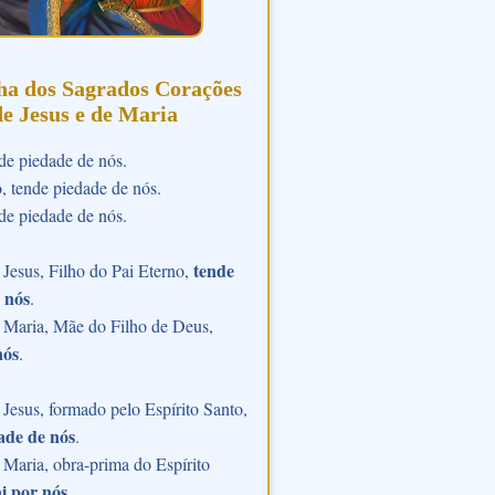
ha dos Sagrados Corações
de Jesus e de Maria
de piedade de nós.
o, tende piedade de nós.
de piedade de nós.
tende
Jesus, Filho do Pai Eterno,
 nós
.
 Maria, Mãe do Filho de Deus,
nós
.
Jesus, formado pelo Espírito Santo,
ade de nós
.
Maria, obra-prima do Espírito
i por nós
.