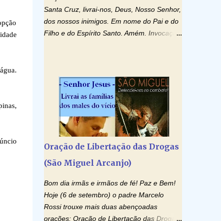
Santa Cruz, livrai-nos, Deus, Nosso Senhor,
dos nossos inimigos. Em nome do Pai e do
 opção
Filho e do Espírito Santo. Amém. Invocação
nidade
ao Espírito Santo: Vinde Espírito Santo,
enchei os corações dos vossos fiéis e
acendei neles o fogo do vosso amor. Enviai
rágua.
o vosso Espírito e tudo será criado. E
renovareis a face da terra. Oremos: Ó
Deus, que instruístes os corações dos
pinas,
vossos fiéis com a luz do Espírito Santo,
fazei que apreciemos retamente todas as
coisas segundo o mesmo Espírito e
núncio
Oração de Libertação das Drogas
gozemos sempre da sua consolação. Por
(São Miguel Arcanjo)
Cristo, Senhor Nosso. Amém. Creio: Creio
em Deus Pai Todo-Poderoso, Criador do
Bom dia irmãs e irmãos de fé! Paz e Bem!
céu e da terra; e em Jesus Cristo, seu único
Hoje (6 de setembro) o padre Marcelo
Filho, nosso Senhor; que foi concebido pelo
Rossi trouxe mais duas abençoadas
poder do Espí­rito Santo; nasceu da Virgem
orações: Oração de Libertação das Drogas