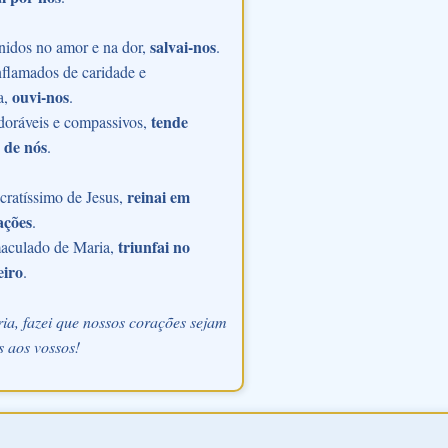
salvai-nos
nidos no amor e na dor,
.
flamados de caridade e
ouvi-nos
a,
.
tende
doráveis e compassivos,
 de nós
.
reinai em
ratíssimo de Jesus,
ações
.
triunfai no
aculado de Maria,
eiro
.
ia, fazei que nossos corações sejam
 aos vossos!