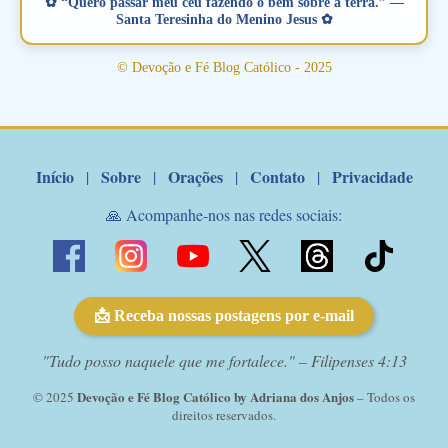
✿ “Quero passar meu céu fazendo o bem sobre a terra.” —
amoroso, creia na poderosa intercessão deste santo amigo:
Santa Teresinha do Menino Jesus ✿
Santo Antonio! Tenha fé, não desista, pois ele intercede por nós
junto a Jesus! Fique no Amor Ágape de Jesus e no Amor Materno
© Devoção e Fé Blog Católico - 2025
de Nossa Senhora. Adriana-Devoção e Fé Mensagem do Padre
Marcelo Rossi por E-mail: Amados!! Nesta quarta feira, orando
com o pod...
Início
Sobre
Orações
Contato
Privacidade
|
|
|
|
🙏 Acompanhe-nos nas redes sociais:
📩 Receba nossas postagens por e-mail
"Tudo posso naquele que me fortalece." – Filipenses 4:13
Devoção e Fé Blog Católico by Adriana dos Anjos
© 2025
– Todos os
direitos reservados.