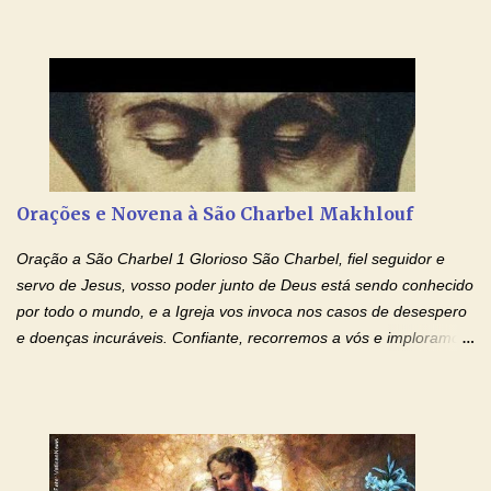
se tornou padroeiro dos estudantes. [a] 1 - Oração São José de
Cupertino Querido São José de Cupertino, purifica o meu
coração, transforma-o e o faz semelhante ao teu. Infunde em
mim o teu fervor, a tua sabedoria e a tua fé. Mostra tua bondade,
ajudando-me e eu me esforçarei para imitar tuas virtudes.
Glória… Amável protetor meu, o estudo geralmente é difícil, duro
e entediante para mim. Tu podes deixar tudo isso mais fácil e
agradável. Espera somente meu chamado. Eu te prometo um
Orações e Novena à São Charbel Makhlouf
esforço maior em meus estudos e uma vida mais digna de tua
santidade. Glória… Deus, que quiseste atrair tudo a teu unigênito
Oração a São Charbel 1 Glorioso São Charbel, fiel seguidor e
Filho, que foi crucificado, permite que, pelos méritos e exemplos
servo de Jesus, vosso poder junto de Deus está sendo conhecido
de te...
por todo o mundo, e a Igreja vos invoca nos casos de desespero
e doenças incuráveis. Confiante, recorremos a vós e imploramos
o vosso auxílio no transe difícil em que nos encontramos.
Concedei-nos a graça, juntamente com todas as que
necessitamos, dando-nos saúde para o corpo e para a alma.
Queremos sempre lembrar-nos deste favor, da vossa intercessão
e invocar-vos como nosso patrono, para maior glória de Deus e o