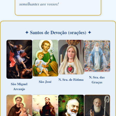
semelhantes aos vossos!
✦ Santos de Devoção (orações) ✦
N. Sra. das
N. Sra. de Fátima
São José
Graças
São Miguel
Arcanjo