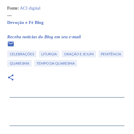
Fonte:
ACI digital
---
Devoção e Fé Blog
Receba notícias do Blog em seu e-mail
CELEBRAÇÕES
LITURGIA
ORAÇÃO E JEJUM
PENITÊNCIA
QUARESMA
TEMPO DA QUARESMA
C
o
m
e