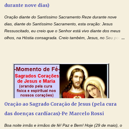
durante nove dias)
absurdas. Temos notícia de pais que torturam seus filhos, que os
desrespeitam, que espancam ou matam a mãe na presença dos
Oração diante do Santíssimo Sacramento Reze durante nove
filhos. Mas isso não é o c...
dias, diante do Santíssimo Sacramento, esta oração: Jesus
Ressuscitado, eu creio que o Senhor está vivo diante dos meus
olhos, na Hóstia consagrada. Creio também, Jesus, no Seu poder
contra toda espécie de mal, porque o Senhor venceu, pela sua
Morte e Ressurreição, o pecado e a morte. Seu preciosíssimo
Sangue derramado cruz estpa presente na Hóstia Santa. Eu
creio, Jesus, e clamo que este Sangue seja agora derramado
sobre mim e sobre todos os meus familiares. Eu peço, Senhor
Jesus, que, pelo poder libertador e salvítico deste Sangue,
possamos nos livrar de toda opressão diabólica que possa estar
prejudicando a nossa família. Peço também que atenda, em
especial, este pedido que agora faço na Sua presença:
Oração ao Sagrado Coração de Jesus (pela cura
(apresente aqui o seu pedido...) Eu, desde já, agradeço de
das doenças cardíacas)-Pe Marcelo Rossi
coração, confiante que o Senhor me atenderá. Eu louvo o Pai por
ter nos dado o Senhor, Jesus, como presente de Páscoa. eu
Boa noite irmãs e irmãos de fé! Paz e Bem! Hoje (29 de maio), o
agradeço de coração ao Espíri...