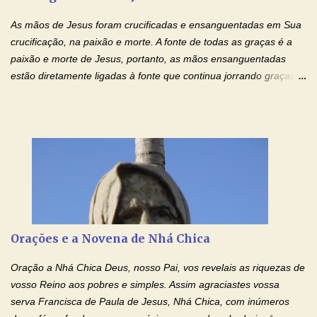
injustiça, mas regozija-se com a verdade. T...
As mãos de Jesus foram crucificadas e ensanguentadas em Sua
crucificação, na paixão e morte. A fonte de todas as graças é a
paixão e morte de Jesus, portanto, as mãos ensanguentadas
estão diretamente ligadas à fonte que continua jorrando graças
sobre graças. Oração para Pedir o Poder das Mãos
Ensanguentadas de Jesus (cura física e espiritual) "Cura-me,
Senhor Jesus! Jesus, coloca Tuas Mãos benditas,
ensanguentadas, chagadas e abertas, sobre mim, neste
momento. Sinto-me completamente sem forças para prosseguir,
carregando as minhas cruzes. Preciso que a força e o poder de
Tuas Mãos, que suportaram a mais profunda dor ao serem
pregadas na Cruz, reergam-me e curem-me agora. Jesus, não
peço somente por mim, mas também por todos aqueles que mais
Orações e a Novena de Nhá Chica
amo. Nós precisamos desesperadamente de cura física e
espiritual, através do toque consolador de tuas Mãos
Oração a Nhá Chica Deus, nosso Pai, vos revelais as riquezas de
ensanguentadas e infinitamente poderosas. Eu reconheço,
vosso Reino aos pobres e simples. Assim agraciastes vossa
apesar de toda a minha limitação e da infinidade dos meus ...
serva Francisca de Paula de Jesus, Nhá Chica, com inúmeros