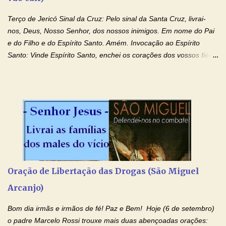
Terço de Jericó Sinal da Cruz: Pelo sinal da Santa Cruz, livrai-
nos, Deus, Nosso Senhor, dos nossos inimigos. Em nome do Pai
e do Filho e do Espírito Santo. Amém. Invocação ao Espírito
Santo: Vinde Espírito Santo, enchei os corações dos vossos fiéis
e acendei neles o fogo do vosso amor. Enviai o vosso Espírito e
tudo será criado. E renovareis a face da terra. Oremos: Ó Deus,
que instruístes os corações dos vossos fiéis com a luz do Espírito
Santo, fazei que apreciemos retamente todas as coisas segundo
o mesmo Espírito e gozemos sempre da sua consolação. Por
Cristo, Senhor Nosso. Amém. Creio: Creio em Deus Pai Todo-
Poderoso, Criador do céu e da terra; e em Jesus Cristo, seu
único Filho, nosso Senhor; que foi concebido pelo poder do Espí­
rito Santo; nasceu da Virgem Maria, padeceu sob Pôncio Pilatos,
Oração de Libertação das Drogas (São Miguel
foi crucificado, morto e sepultado. Desceu à mansão dos mortos;
Arcanjo)
ressuscitou ao terceiro dia; subiu aos céus, está sentado à direita
de Deus Pai todo-poderoso, donde há de vir a julgar os v...
Bom dia irmãs e irmãos de fé! Paz e Bem! Hoje (6 de setembro)
o padre Marcelo Rossi trouxe mais duas abençoadas orações: