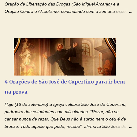
Oração de Libertação das Drogas (São Miguel Arcanjo) e a
Oração Contra o Alcoolismo, continuando com a semana especial
de orações para cura dos vícios. Todos são capazes de se
libertar deste mal, bastar ter fé, acreditar verdadeiramente e
entregar a vida totalmente nas mãos de Jesus. Deixe o amor
Ágape de nosso Pai Santo - Jesus - te curar, deixe nossa
Mãezinha do Céu - Maria - te proteger com Seu divino manto.
Não desista, Jesus irá curar todas suas feridas, Creia! Adriana-
Devoção e Fé Oração de Libertação das Drogas (São Miguel
Arcanjo) "Senhor, Pai Eterno, em Nome de Teu Filho Jesus,
Nosso Senhor Jesus Cristo, concedei a vida a todos aqueles que
4 Orações de São José de Cupertino para ir bem
se encontram encarcerados em um vício, escravos de alguma
na prova
droga. Senhor, Pai Poderoso e cheio de Misericórdia, na
autoridade do Nome de Jesus libertai da escravidão do vício das
Hoje (18 de setembro) a Igreja celebra São José de Cupertino,
drogas, c...
padroeiro dos estudantes com dificuldades. “Rezar, não se
cansar nunca de rezar. Que Deus não é surdo nem o céu é de
bronze. Todo aquele que pede, recebe”, afirmava São José de
Cupertino, o franciscano que não era bom nos estudos, mas que