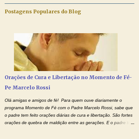
maravilhosos cartões que coloquei aqui para vocês. Tenha uma
iluminada semana no Amor Ágape de Jesus e no Amor Materno
Postagens Populares do Blog
de Nossa Senhora. Adriana dos Anjos-Devoção e Fé Mensagem
do Padre Marcelo Rossi por E-mail e Facebook: Como foi
anunciado ontem, entramos em uma semana de homenagens
aos nossos pais. Hoje nossas orações serão focadas nos pais
que não se encontram bem de saúde, OS PAIS ENFERMOS!
Amados, durante toda esta semana vamos orar pelos nossos
pais. Vamos dedicar um dia para os pais mais idosos, pais que
estão doentes, pais que estão longe dos filhos, pais que já são
falecidos, pais que tem problemas com vícios, enfim, vamos orar
Orações de Cura e Libertação no Momento de Fé-
para todos os pais. Hoje vamos d...
Pe Marcelo Rossi
Olá amigas e amigos de fé! Para quem ouve diariamente o
programa Momento de Fé com o Padre Marcelo Rossi, sabe que
o padre tem feito orações diárias de cura e libertação. São fortes
orações de quebra de maldição entre as gerações. E o padre tem
deixado as orações no facebook dele, mas como sei que muitas
pessoas não tem facebook, então resolvi copiar as orações e