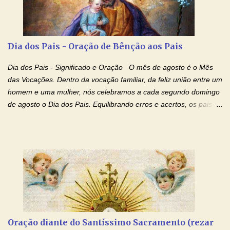
bem de nossas almas. São Charbel! Rogai por Nós e por todos
aqueles que invocam o vosso nome e auxílio. Amén. Oração 2 Ó
Deus, admirável em Vossos Santos, Vós que inspirastes a São
Charbel seguir o caminho da perfeição, lhe concedestes a graça
Dia dos Pais - Oração de Bênção aos Pais
e a força para fazer triunfar, na sua vida, o heroísmo das virtudes
monásticas: a obediência, a castidade e a voluntária pobreza, e
Dia dos Pais - Significado e Oração O mês de agosto é o Mês
manifestastes o poder de sua intercessão por numerosos
das Vocações. Dentro da vocação familiar, da feliz união entre um
milagres e gra...
homem e uma mulher, nós celebramos a cada segundo domingo
de agosto o Dia dos Pais. Equilibrando erros e acertos, os pais
têm um papel importante na formação do caráter e no decorrer
da vida dos filhos. Os pais acompanham seu crescimento, seu
desenvolvimento intelectual e se esforçam para dar aos filhos,
conforto, boa alimentação, educação de qualidade. E, em geral,
procuram orientá-los para que enfrentem o mundo, com suas
alegrias, com seus dissabores. Acompanham-nos em suas
vitórias, em seus fracassos, em suas lutas. É claro que há
exceções, mas essas exceções só confirmam uma regra porque
pais que não se preocupam com seus filhos não estão no seu
Oração diante do Santíssimo Sacramento (rezar
estado natural, normal. O mundo de hoje apresenta anomalias