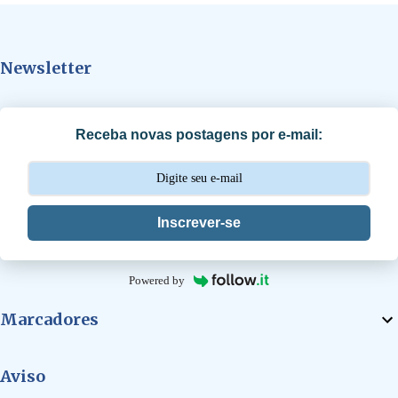
n
t
Newsletter
á
r
i
Receba novas postagens por e-mail:
o
s
Inscrever-se
Powered by
Marcadores
Aviso