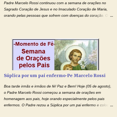
Padre Marcelo Rossi continuou com a semana de orações no
Sagrado Coração de Jesus e no Imaculado Coração de Maria,
orando pelas pessoas que sofrem com doenças do coração. O
Padre rezou a Oração ao Sagrado Coração de Jesus e colocou
no Facebook a mesma oração em formato de papiro e cin co
maravilhosos cartões que coloquei aqui para vocês. Não perca
esta abençoada semana de orações no programa de rádio
Momento de Fé, vamos juntos formar uma forte corrente de
orações com o Padre Marcelo. Não desista do milagre, da cura;
tenha fé, creia firmemente e ore incessantemente até que o
Kairós aconteça em sua vida. Fique no Amor Ágape de Jesus e
no Amor Materno de Nossa Senhora. Adriana-Devoção e Fé
Súplica por um pai enfermo-Pe Marcelo Rossi
Mensagem do Padre Marcelo Rossi por E-mail: Amados!! Nesta
quarta feira, vamos orar pelas pessoas que sofrem com as
Boa tarde irmãs e irmãos de fé! Paz e Bem! Hoje (05 de agosto),
doenças do coração, NO SAGRADO CORAÇÃO DE JESUS E NO
o Padre Marcelo Rossi começou a semana de orações em
IMACULADO CORAÇÃO DE MAR...
homenagem aos pais, hoje orando especialmente pelos pais
enfermos. O Padre rezou a Súplica por um pai enfermo e colocou
no Facebook a mesma oração em formato de papiro e cin co