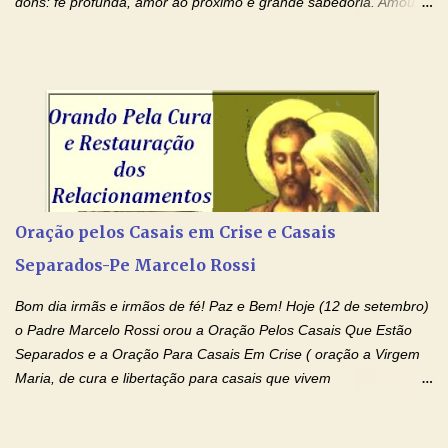
dons: fé profunda, amor ao próximo e grande sabedoria. Amou a
Igreja e manteve uma terna devoção à Imaculada Conceição. Por
sua intercessão, concedei-nos a graça de que precisamos….. E
dai-nos a alegria de vê-la elevada à honra dos altares. Por nosso
Senhor Jesus Cristo, vosso Filho, na unidade do Espírito Santo.
Amém. Novena a Nhá Chica (Oração para obter os favores
celestiais através da intercessão da Serva de Deus Nhá Chica)
(Rezar durante nove dias seguidos ou intercalados) Nhá Chica,
recorro a vós como intercessora entre a Bondade Divina e as
necessidades humanas. Peço-vos, como favor espiritual, que
Oração pelos Casais em Crise e Casais
entregueis nas mãos do Santíssimo o meu pedido urgente (Fazer
Separados-Pe Marcelo Rossi
o pedido). Acolhei, Nhá Chica, no vosso coração bondoso as
minhas necessidades e amparai-me nesta oração (Fazer o ...
Bom dia irmãs e irmãos de fé! Paz e Bem! Hoje (12 de setembro)
o Padre Marcelo Rossi orou a Oração Pelos Casais Que Estão
Separados e a Oração Para Casais Em Crise ( oração a Virgem
Maria, de cura e libertação para casais que vivem
relacionamentos conturbados, não conseguem firmar namoro,
noivado e tem dificuldade em encontrar o seu marido, a sua