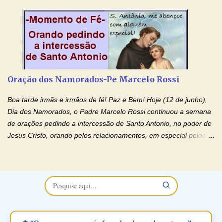
esposa) . O padre continua com a semana especial de orações
no programa de rádio Momento de Fé, pela cura dos
relacionamentos. Seu relacionamento está doente? Você está
sofrendo? Então ouça o Momento de Fé e entre nesta corrente
de orações abençoadas, d eixe o Amor Ágape de Jesus curar e
restaurar você e seu relacionamento. Adriana-Devoção e Fé
Oração Pelos Casais Que Estão Separados Casais que estão
Oração dos Namorados-Pe Marcelo Rossi
separados, devido ao envolvimento de outras pessoas no
relacionamento e que minaram, espiritualmente, a relação do
Boa tarde irmãs e irmãos de fé! Paz e Bem! Hoje (12 de junho),
casal. Vamos orar (coloque o seu esposo ou esposa diante de
Dia dos Namorados, o Padre Marcelo Rossi continuou a semana
Deus). "Senhor Jesus, restaura os laços ...
de orações pedindo a intercessão de Santo Antonio, no poder de
Jesus Cristo, orando pelos relacionamentos, em especial pelos
namorados . O Padre rezou a Oração dos Namorados e colocou
no Facebook a mesma oração em formato de papiro e cin co
maravilhosos cartões que coloquei aqui para vocês. Não perca
esta abençoada semana no Momento de Fé do Padre Marcelo,
vamos juntos formar esta forte corrente de orações. Você que
está sonhando em encontrar um companheiro(a), um amor
verdadeiro, ou que está com problemas no relacionamento