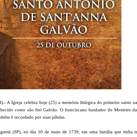
 Igreja celebra hoje (25) a memória litúrgica do primeiro santo na
nhecido como são frei Galvão. O franciscano fundador do Mosteiro da
mbém é recordado por suas pílulas.
uetá (SP), no dia 10 de maio de 1739, em uma família que tinha m