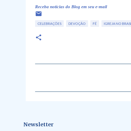
Receba notícias do Blog em seu e-mail
CELEBRAÇÕES
DEVOÇÃO
FÉ
IGREJA NO BRAS
C
o
m
e
n
t
á
Newsletter
r