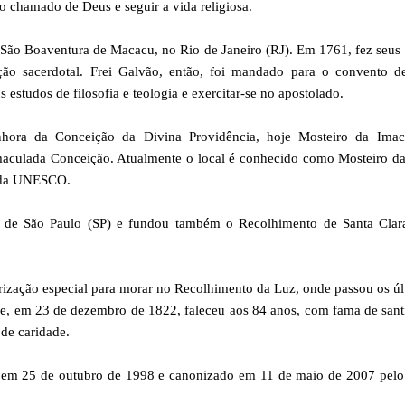
ao chamado de Deus e seguir a vida religiosa.
 São Boaventura de Macacu, no Rio de Janeiro (RJ). Em 1761, fez seus
ção sacerdotal. Frei Galvão, então, foi mandado para o convento d
 estudos de filosofia e teologia e exercitar-se no apostolado.
ora da Conceição da Divina Providência, hoje Mosteiro da Imac
maculada Conceição. Atualmente o local é conhecido como Mosteiro da
o da UNESCO.
o de São Paulo (SP) e fundou também o Recolhimento de Santa Clar
orização especial para morar no Recolhimento da Luz, onde passou os ú
 que, em 23 de dezembro de 1822, faleceu aos 84 anos, com fama de san
 de caridade.
II em 25 de outubro de 1998 e canonizado em 11 de maio de 2007 pel