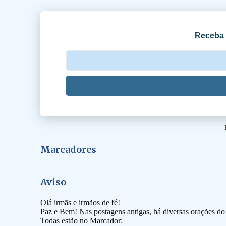
i
o
Receba 
s
Marcadores
Aviso
Olá irmãs e irmãos de fé!
Paz e Bem! Nas postagens antigas, há diversas orações d
Todas estão no Marcador: