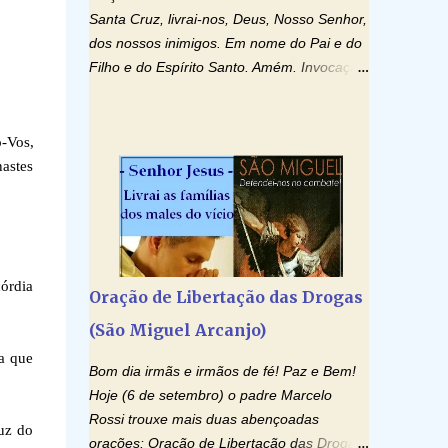
Santa Cruz, livrai-nos, Deus, Nosso Senhor,
dos nossos inimigos. Em nome do Pai e do
Filho e do Espírito Santo. Amém. Invocação
ao Espírito Santo: Vinde Espírito Santo,
enchei os corações dos vossos fiéis e
acendei neles o fogo do vosso amor. Enviai
o-Vos,
o vosso Espírito e tudo será criado. E
nastes
renovareis a face da terra. Oremos: Ó
Deus, que instruístes os corações dos
vossos fiéis com a luz do Espírito Santo,
fazei que apreciemos retamente todas as
coisas segundo o mesmo Espírito e
córdia
Oração de Libertação das Drogas
gozemos sempre da sua consolação. Por
(São Miguel Arcanjo)
Cristo, Senhor Nosso. Amém. Creio: Creio
em Deus Pai Todo-Poderoso, Criador do
a que
Bom dia irmãs e irmãos de fé! Paz e Bem!
céu e da terra; e em Jesus Cristo, seu único
Hoje (6 de setembro) o padre Marcelo
Filho, nosso Senhor; que foi concebido pelo
Rossi trouxe mais duas abençoadas
poder do Espí­rito Santo; nasceu da Virgem
luz do
orações: Oração de Libertação das Drogas