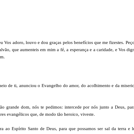
 eu Vos adoro, louvo e dou graças pelos benefícios que me fizestes. Peç
Galvão, que aumenteis em mim a fé, a esperança e a caridade, e Vos dig
ém.
meio de ti, anunciou o Evangelho do amor, do acolhimento e da miseri
tão grande dom, nós te pedimos: intercede por nós junto a Deus, par
res evangélicos que, de modo tão heroico, viveste.
a ao Espírito Santo de Deus, para que possamos ser sal da terra e 