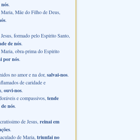
 nós
.
 Maria, Mãe do Filho de Deus,
nós
.
Jesus, formado pelo Espírito Santo,
ade de nós
.
Maria, obra-prima do Espírito
i por nós
.
salvai-nos
nidos no amor e na dor,
.
flamados de caridade e
ouvi-nos
a,
.
tende
doráveis e compassivos,
 de nós
.
reinai em
ratíssimo de Jesus,
ações
.
triunfai no
aculado de Maria,