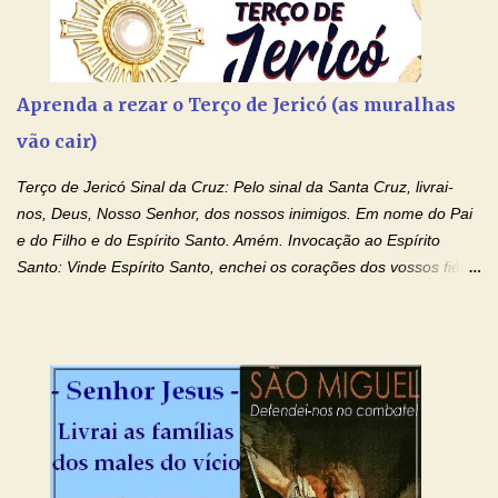
Aprenda a rezar o Terço de Jericó (as muralhas
vão cair)
Terço de Jericó Sinal da Cruz: Pelo sinal da Santa Cruz, livrai-
nos, Deus, Nosso Senhor, dos nossos inimigos. Em nome do Pai
e do Filho e do Espírito Santo. Amém. Invocação ao Espírito
Santo: Vinde Espírito Santo, enchei os corações dos vossos fiéis
e acendei neles o fogo do vosso amor. Enviai o vosso Espírito e
tudo será criado. E renovareis a face da terra. Oremos: Ó Deus,
que instruístes os corações dos vossos fiéis com a luz do Espírito
Santo, fazei que apreciemos retamente todas as coisas segundo
o mesmo Espírito e gozemos sempre da sua consolação. Por
Cristo, Senhor Nosso. Amém. Creio: Creio em Deus Pai Todo-
Poderoso, Criador do céu e da terra; e em Jesus Cristo, seu
único Filho, nosso Senhor; que foi concebido pelo poder do Espí­