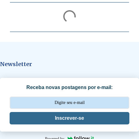
C
o
m
e
n
t
Newsletter
á
r
i
Receba novas postagens por e-mail:
o
s
Inscrever-se
Powered by