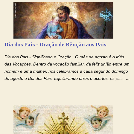
esta abençoada semana de orações no programa de rádio
Momento de Fé, vamos juntos formar uma forte corrente de
orações com o Padre Marcelo. Não desista do milagre, da cura;
tenha fé, creia firmemente e ore incessantemente até que o
Kairós aconteça em sua vida. Fique no Amor Ágape de Jesus e
no Amor Materno de Nossa Senhora. Adriana-Devoção e Fé
Dia dos Pais - Oração de Bênção aos Pais
Mensagem do Padre Marcelo Rossi por E-mail: Amados!! Nesta
quarta feira, vamos orar pelas pessoas que sofrem com as
Dia dos Pais - Significado e Oração O mês de agosto é o Mês
doenças do coração, NO SAGRADO CORAÇÃO DE JESUS E NO
das Vocações. Dentro da vocação familiar, da feliz união entre um
IMACULADO CORAÇÃO DE MAR...
homem e uma mulher, nós celebramos a cada segundo domingo
de agosto o Dia dos Pais. Equilibrando erros e acertos, os pais
têm um papel importante na formação do caráter e no decorrer
da vida dos filhos. Os pais acompanham seu crescimento, seu
desenvolvimento intelectual e se esforçam para dar aos filhos,
conforto, boa alimentação, educação de qualidade. E, em geral,
procuram orientá-los para que enfrentem o mundo, com suas
alegrias, com seus dissabores. Acompanham-nos em suas
vitórias, em seus fracassos, em suas lutas. É claro que há