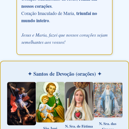
nossos corações
.
triunfai no
Coração Imaculado de Maria,
mundo inteiro
.
Jesus e Maria, fazei que nossos corações sejam
semelhantes aos vossos!
✦ Santos de Devoção (orações) ✦
N. Sra. das
N. Sra. de Fátima
São José
Graças