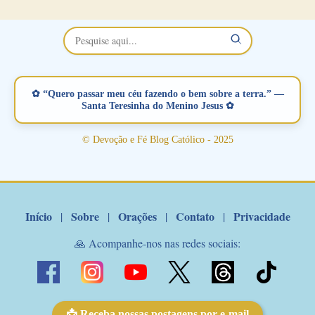
no Facebook a mesma oração em formato de papiro e cin co
maravilhosos cartões que coloquei aqui para vocês. Não perca
esta abençoada semana no Momento de Fé do Padre Marcelo,
vamos juntos formar esta forte corrente de orações. Você que
está sonhando em encontrar um companheiro(a), um amor
verdadeiro, ou que está com problemas no relacionamento
✿ “Quero passar meu céu fazendo o bem sobre a terra.” —
amoroso, creia na poderosa intercessão deste santo amigo:
Santa Teresinha do Menino Jesus ✿
Santo Antonio! Tenha fé, não desista, pois ele intercede por nós
junto a Jesus! Fique no Amor Ágape de Jesus e no Amor Materno
© Devoção e Fé Blog Católico - 2025
de Nossa Senhora. Adriana-Devoção e Fé Mensagem do Padre
Marcelo Rossi por E-mail: Amados!! Nesta quarta feira, orando
com o pod...
Início
Sobre
Orações
Contato
Privacidade
|
|
|
|
🙏 Acompanhe-nos nas redes sociais:
📩 Receba nossas postagens por e-mail