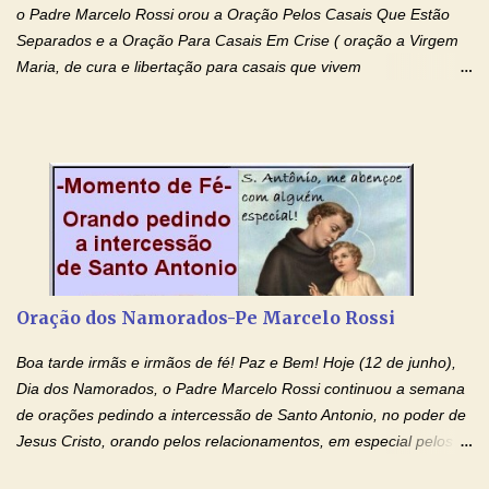
o Padre Marcelo Rossi orou a Oração Pelos Casais Que Estão
Separados e a Oração Para Casais Em Crise ( oração a Virgem
Maria, de cura e libertação para casais que vivem
relacionamentos conturbados, não conseguem firmar namoro,
noivado e tem dificuldade em encontrar o seu marido, a sua
esposa) . O padre continua com a semana especial de orações
no programa de rádio Momento de Fé, pela cura dos
relacionamentos. Seu relacionamento está doente? Você está
sofrendo? Então ouça o Momento de Fé e entre nesta corrente
de orações abençoadas, d eixe o Amor Ágape de Jesus curar e
restaurar você e seu relacionamento. Adriana-Devoção e Fé
Oração Pelos Casais Que Estão Separados Casais que estão
Oração dos Namorados-Pe Marcelo Rossi
separados, devido ao envolvimento de outras pessoas no
relacionamento e que minaram, espiritualmente, a relação do
Boa tarde irmãs e irmãos de fé! Paz e Bem! Hoje (12 de junho),
casal. Vamos orar (coloque o seu esposo ou esposa diante de
Dia dos Namorados, o Padre Marcelo Rossi continuou a semana
Deus). "Senhor Jesus, restaura os laços ...
de orações pedindo a intercessão de Santo Antonio, no poder de
Jesus Cristo, orando pelos relacionamentos, em especial pelos
namorados . O Padre rezou a Oração dos Namorados e colocou