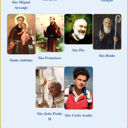
São Miguel
Arcanjo
São Pio
São Bento
São Francisco
Santo Antônio
São João Paulo
São Carlo Acutis
II