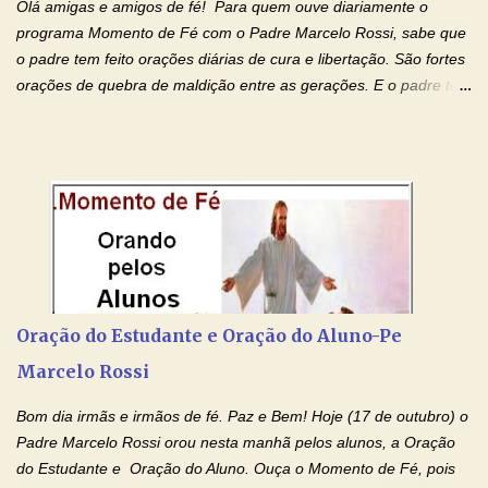
Olá amigas e amigos de fé! Para quem ouve diariamente o
programa Momento de Fé com o Padre Marcelo Rossi, sabe que
o padre tem feito orações diárias de cura e libertação. São fortes
orações de quebra de maldição entre as gerações. E o padre tem
deixado as orações no facebook dele, mas como sei que muitas
pessoas não tem facebook, então resolvi copiar as orações e
colocar aqui no Blog. Espero que ajude quem estava procurando
por estas valiosas orações. Tenham um lindo fim de semana na
paz de Jesus Cristo e no amor de Maria Santíssima. Adriana-
Devoção e Fé Clique para acessar: Facebook Padre Marcelo
Rossi Site Padre Marcelo Rossi (para ouvir o Momento de Fé)
Tocai, Cura! E Restaura! "Jesus, no poder de Seu Nome, peço
agora que as águas do meu batismo fluam para trás através das
Oração do Estudante e Oração do Aluno-Pe
gerações, através de todas as raízes da minha árvore
Marcelo Rossi
genealógica. Que o Sangue de Jesus, purificador e vivificante,
flua através de todas as gerações: primeira...
Bom dia irmãs e irmãos de fé. Paz e Bem! Hoje (17 de outubro) o
Padre Marcelo Rossi orou nesta manhã pelos alunos, a Oração
do Estudante e Oração do Aluno. Ouça o Momento de Fé, pois