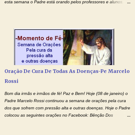
esta semana o Padre está orando pelos professores e alunos.
Você que está em semana de provas, que está estudando para
concursos, vestibulares, para o Enem; além de estudar, se
prepare também orando para permancer tranquilo, pronto
intelectualmente e espiritualmente para o dia da prova. Confie no
amor Ágape de Jesus e no amor materno de Nossa Senhora.
Fique com a paz de Jesus e o amor de Maria! Adriana-Devoção e
Fé Oração do Estudante I Senhor, eu sou estudante, e por sinal,
inteligente. Prova isto é o fato de eu estar aqui, conversando com
o Senhor. Obrigado pelo dom da inteligência e pela possibilidade
Oração De Cura De Todas As Doenças-Pe Marcelo
de estudar. Mas, como o Senhor sabe, a vida de estudante nem
Rossi
sempre é fácil. A rotina cansa e o aprender exige uma série de
renúncias: o meu cinema, o meu jogo pr...
Bom dia irmãs e irmãos de fé! Paz e Bem! Hoje (08 de janeiro) o
Padre Marcelo Rossi continuou a semana de orações pela cura
dos que sofrem com pressão alta e outras doenças. Hoje o Padre
colocou as seguintes orações no Facebook: Bênção Dos
Enfermos , Oração De Cura De Todas As Doenças e Oração À
Nossa Senhora Da Saúde II . Que Deus abençoe vocês. Fiquem