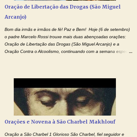
rito Santo; nasceu da Virgem Maria, padeceu sob Pôncio Pilatos,
Oração de Libertação das Drogas (São Miguel
foi crucificado, morto e sepultado. Desceu à mansão dos mortos;
Arcanjo)
ressuscitou ao terceiro dia; subiu aos céus, está sentado à direita
de Deus Pai todo-poderoso, donde há de vir a julgar os v...
Bom dia irmãs e irmãos de fé! Paz e Bem! Hoje (6 de setembro)
o padre Marcelo Rossi trouxe mais duas abençoadas orações:
Oração de Libertação das Drogas (São Miguel Arcanjo) e a
Oração Contra o Alcoolismo, continuando com a semana especial
de orações para cura dos vícios. Todos são capazes de se
libertar deste mal, bastar ter fé, acreditar verdadeiramente e
entregar a vida totalmente nas mãos de Jesus. Deixe o amor
Ágape de nosso Pai Santo - Jesus - te curar, deixe nossa
Mãezinha do Céu - Maria - te proteger com Seu divino manto.
Não desista, Jesus irá curar todas suas feridas, Creia! Adriana-
Devoção e Fé Oração de Libertação das Drogas (São Miguel
Arcanjo) "Senhor, Pai Eterno, em Nome de Teu Filho Jesus,
Nosso Senhor Jesus Cristo, concedei a vida a todos aqueles que
Orações e Novena à São Charbel Makhlouf
se encontram encarcerados em um vício, escravos de alguma
droga. Senhor, Pai Poderoso e cheio de Misericórdia, na
Oração a São Charbel 1 Glorioso São Charbel, fiel seguidor e