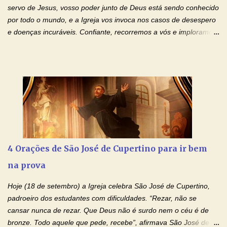
autoridade do Nome de Jesus libertai da escravidão do vício das
servo de Jesus, vosso poder junto de Deus está sendo conhecido
drogas, c...
por todo o mundo, e a Igreja vos invoca nos casos de desespero
e doenças incuráveis. Confiante, recorremos a vós e imploramos
o vosso auxílio no transe difícil em que nos encontramos.
Concedei-nos a graça, juntamente com todas as que
necessitamos, dando-nos saúde para o corpo e para a alma.
Queremos sempre lembrar-nos deste favor, da vossa intercessão
e invocar-vos como nosso patrono, para maior glória de Deus e o
bem de nossas almas. São Charbel! Rogai por Nós e por todos
aqueles que invocam o vosso nome e auxílio. Amén. Oração 2 Ó
Deus, admirável em Vossos Santos, Vós que inspirastes a São
Charbel seguir o caminho da perfeição, lhe concedestes a graça
4 Orações de São José de Cupertino para ir bem
e a força para fazer triunfar, na sua vida, o heroísmo das virtudes
na prova
monásticas: a obediência, a castidade e a voluntária pobreza, e
manifestastes o poder de sua intercessão por numerosos
Hoje (18 de setembro) a Igreja celebra São José de Cupertino,
milagres e gra...
padroeiro dos estudantes com dificuldades. “Rezar, não se
cansar nunca de rezar. Que Deus não é surdo nem o céu é de
bronze. Todo aquele que pede, recebe”, afirmava São José de