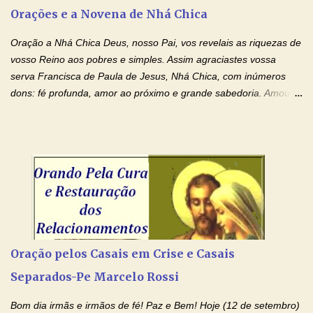
peço somente por mim, mas também por todos aqueles que mais
Orações e a Novena de Nhá Chica
amo. Nós precisamos desesperadamente de cura física e
espiritual, através do toque consolador de tuas Mãos
Oração a Nhá Chica Deus, nosso Pai, vos revelais as riquezas de
ensanguentadas e infinitamente poderosas. Eu reconheço,
vosso Reino aos pobres e simples. Assim agraciastes vossa
apesar de toda a minha limitação e da infinidade dos meus ...
serva Francisca de Paula de Jesus, Nhá Chica, com inúmeros
dons: fé profunda, amor ao próximo e grande sabedoria. Amou a
Igreja e manteve uma terna devoção à Imaculada Conceição. Por
sua intercessão, concedei-nos a graça de que precisamos….. E
dai-nos a alegria de vê-la elevada à honra dos altares. Por nosso
Senhor Jesus Cristo, vosso Filho, na unidade do Espírito Santo.
Amém. Novena a Nhá Chica (Oração para obter os favores
celestiais através da intercessão da Serva de Deus Nhá Chica)
(Rezar durante nove dias seguidos ou intercalados) Nhá Chica,
recorro a vós como intercessora entre a Bondade Divina e as
necessidades humanas. Peço-vos, como favor espiritual, que
Oração pelos Casais em Crise e Casais
entregueis nas mãos do Santíssimo o meu pedido urgente (Fazer
Separados-Pe Marcelo Rossi
o pedido). Acolhei, Nhá Chica, no vosso coração bondoso as
minhas necessidades e amparai-me nesta oração (Fazer o ...
Bom dia irmãs e irmãos de fé! Paz e Bem! Hoje (12 de setembro)