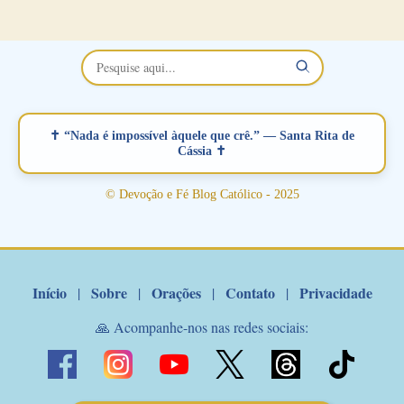
no Facebook a mesma oração em formato de papiro e cin co
maravilhosos cartões que coloquei aqui para vocês. Não perca
esta abençoada semana no Momento de Fé do Padre Marcelo,
vamos juntos formar esta forte corrente de orações. Você que
está sonhando em encontrar um companheiro(a), um amor
verdadeiro, ou que está com problemas no relacionamento
✝ “Nada é impossível àquele que crê.” — Santa Rita de
amoroso, creia na poderosa intercessão deste santo amigo:
Cássia ✝
Santo Antonio! Tenha fé, não desista, pois ele intercede por nós
junto a Jesus! Fique no Amor Ágape de Jesus e no Amor Materno
© Devoção e Fé Blog Católico - 2025
de Nossa Senhora. Adriana-Devoção e Fé Mensagem do Padre
Marcelo Rossi por E-mail: Amados!! Nesta quarta feira, orando
com o pod...
Início
Sobre
Orações
Contato
Privacidade
|
|
|
|
🙏 Acompanhe-nos nas redes sociais: