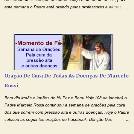
esta semana o Padre está orando pelos professores e alunos.
Você que está em semana de provas, que está estudando para
concursos, vestibulares, para o Enem; além de estudar, se
prepare também orando para permancer tranquilo, pronto
intelectualmente e espiritualmente para o dia da prova. Confie no
amor Ágape de Jesus e no amor materno de Nossa Senhora.
Fique com a paz de Jesus e o amor de Maria! Adriana-Devoção e
Fé Oração do Estudante I Senhor, eu sou estudante, e por sinal,
inteligente. Prova isto é o fato de eu estar aqui, conversando com
o Senhor. Obrigado pelo dom da inteligência e pela possibilidade
Oração De Cura De Todas As Doenças-Pe Marcelo
de estudar. Mas, como o Senhor sabe, a vida de estudante nem
Rossi
sempre é fácil. A rotina cansa e o aprender exige uma série de
renúncias: o meu cinema, o meu jogo pr...
Bom dia irmãs e irmãos de fé! Paz e Bem! Hoje (08 de janeiro) o
Padre Marcelo Rossi continuou a semana de orações pela cura
dos que sofrem com pressão alta e outras doenças. Hoje o Padre
colocou as seguintes orações no Facebook: Bênção Dos
Enfermos , Oração De Cura De Todas As Doenças e Oração À
Nossa Senhora Da Saúde II . Que Deus abençoe vocês. Fiquem