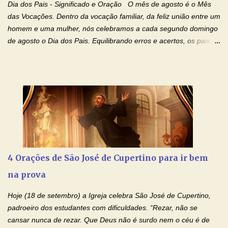
droga. Senhor, Pai Poderoso e cheio de Misericórdia, na
Dia dos Pais - Significado e Oração O mês de agosto é o Mês
autoridade do Nome de Jesus libertai da escravidão do vício das
das Vocações. Dentro da vocação familiar, da feliz união entre um
drogas, c...
homem e uma mulher, nós celebramos a cada segundo domingo
de agosto o Dia dos Pais. Equilibrando erros e acertos, os pais
têm um papel importante na formação do caráter e no decorrer
da vida dos filhos. Os pais acompanham seu crescimento, seu
desenvolvimento intelectual e se esforçam para dar aos filhos,
conforto, boa alimentação, educação de qualidade. E, em geral,
procuram orientá-los para que enfrentem o mundo, com suas
alegrias, com seus dissabores. Acompanham-nos em suas
vitórias, em seus fracassos, em suas lutas. É claro que há
exceções, mas essas exceções só confirmam uma regra porque
pais que não se preocupam com seus filhos não estão no seu
4 Orações de São José de Cupertino para ir bem
estado natural, normal. O mundo de hoje apresenta anomalias
na prova
absurdas. Temos notícia de pais que torturam seus filhos, que os
desrespeitam, que espancam ou matam a mãe na presença dos
Hoje (18 de setembro) a Igreja celebra São José de Cupertino,
filhos. Mas isso não é o c...
padroeiro dos estudantes com dificuldades. “Rezar, não se
cansar nunca de rezar. Que Deus não é surdo nem o céu é de