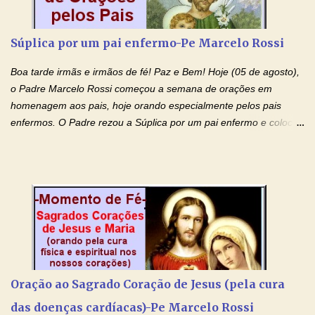
prejudicando a nossa família. Peço também que atenda, em
especial, este pedido que agora faço na Sua presença:
Súplica por um pai enfermo-Pe Marcelo Rossi
(apresente aqui o seu pedido...) Eu, desde já, agradeço de
coração, confiante que o Senhor me atenderá. Eu louvo o Pai por
Boa tarde irmãs e irmãos de fé! Paz e Bem! Hoje (05 de agosto),
ter nos dado o Senhor, Jesus, como presente de Páscoa. eu
o Padre Marcelo Rossi começou a semana de orações em
agradeço de coração ao Espíri...
homenagem aos pais, hoje orando especialmente pelos pais
enfermos. O Padre rezou a Súplica por um pai enfermo e colocou
no Facebook a mesma oração em formato de papiro e cin co
maravilhosos cartões que coloquei aqui para vocês. Tenha uma
iluminada semana no Amor Ágape de Jesus e no Amor Materno
de Nossa Senhora. Adriana dos Anjos-Devoção e Fé Mensagem
do Padre Marcelo Rossi por E-mail e Facebook: Como foi
anunciado ontem, entramos em uma semana de homenagens
aos nossos pais. Hoje nossas orações serão focadas nos pais
que não se encontram bem de saúde, OS PAIS ENFERMOS!
Amados, durante toda esta semana vamos orar pelos nossos
Oração ao Sagrado Coração de Jesus (pela cura
pais. Vamos dedicar um dia para os pais mais idosos, pais que
das doenças cardíacas)-Pe Marcelo Rossi
estão doentes, pais que estão longe dos filhos, pais que já são