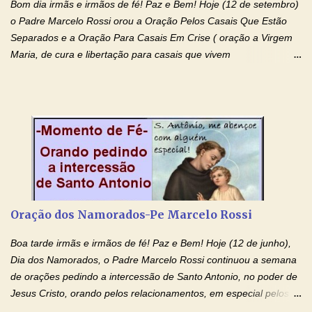
Bom dia irmãs e irmãos de fé! Paz e Bem! Hoje (12 de setembro)
o Padre Marcelo Rossi orou a Oração Pelos Casais Que Estão
Separados e a Oração Para Casais Em Crise ( oração a Virgem
Maria, de cura e libertação para casais que vivem
relacionamentos conturbados, não conseguem firmar namoro,
noivado e tem dificuldade em encontrar o seu marido, a sua
esposa) . O padre continua com a semana especial de orações
no programa de rádio Momento de Fé, pela cura dos
relacionamentos. Seu relacionamento está doente? Você está
sofrendo? Então ouça o Momento de Fé e entre nesta corrente
de orações abençoadas, d eixe o Amor Ágape de Jesus curar e
restaurar você e seu relacionamento. Adriana-Devoção e Fé
Oração Pelos Casais Que Estão Separados Casais que estão
Oração dos Namorados-Pe Marcelo Rossi
separados, devido ao envolvimento de outras pessoas no
relacionamento e que minaram, espiritualmente, a relação do
Boa tarde irmãs e irmãos de fé! Paz e Bem! Hoje (12 de junho),
casal. Vamos orar (coloque o seu esposo ou esposa diante de
Dia dos Namorados, o Padre Marcelo Rossi continuou a semana
Deus). "Senhor Jesus, restaura os laços ...
de orações pedindo a intercessão de Santo Antonio, no poder de
Jesus Cristo, orando pelos relacionamentos, em especial pelos
namorados . O Padre rezou a Oração dos Namorados e colocou