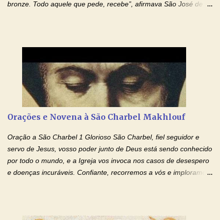
bronze. Todo aquele que pede, recebe”, afirmava São José de
Cupertino, o franciscano que não era bom nos estudos, mas que
se tornou padroeiro dos estudantes. [a] 1 - Oração São José de
Cupertino Querido São José de Cupertino, purifica o meu
coração, transforma-o e o faz semelhante ao teu. Infunde em
mim o teu fervor, a tua sabedoria e a tua fé. Mostra tua bondade,
ajudando-me e eu me esforçarei para imitar tuas virtudes.
Glória… Amável protetor meu, o estudo geralmente é difícil, duro
e entediante para mim. Tu podes deixar tudo isso mais fácil e
agradável. Espera somente meu chamado. Eu te prometo um
Orações e Novena à São Charbel Makhlouf
esforço maior em meus estudos e uma vida mais digna de tua
santidade. Glória… Deus, que quiseste atrair tudo a teu unigênito
Oração a São Charbel 1 Glorioso São Charbel, fiel seguidor e
Filho, que foi crucificado, permite que, pelos méritos e exemplos
servo de Jesus, vosso poder junto de Deus está sendo conhecido
de te...
por todo o mundo, e a Igreja vos invoca nos casos de desespero
e doenças incuráveis. Confiante, recorremos a vós e imploramos
o vosso auxílio no transe difícil em que nos encontramos.
Concedei-nos a graça, juntamente com todas as que
necessitamos, dando-nos saúde para o corpo e para a alma.
Queremos sempre lembrar-nos deste favor, da vossa intercessão