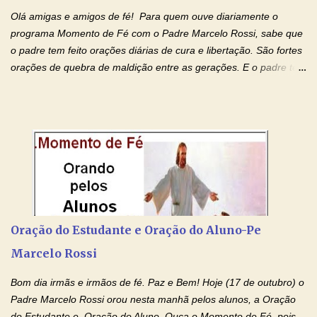
Olá amigas e amigos de fé! Para quem ouve diariamente o
programa Momento de Fé com o Padre Marcelo Rossi, sabe que
o padre tem feito orações diárias de cura e libertação. São fortes
orações de quebra de maldição entre as gerações. E o padre tem
deixado as orações no facebook dele, mas como sei que muitas
pessoas não tem facebook, então resolvi copiar as orações e
colocar aqui no Blog. Espero que ajude quem estava procurando
por estas valiosas orações. Tenham um lindo fim de semana na
paz de Jesus Cristo e no amor de Maria Santíssima. Adriana-
Devoção e Fé Clique para acessar: Facebook Padre Marcelo
Rossi Site Padre Marcelo Rossi (para ouvir o Momento de Fé)
Tocai, Cura! E Restaura! "Jesus, no poder de Seu Nome, peço
agora que as águas do meu batismo fluam para trás através das
Oração do Estudante e Oração do Aluno-Pe
gerações, através de todas as raízes da minha árvore
Marcelo Rossi
genealógica. Que o Sangue de Jesus, purificador e vivificante,
flua através de todas as gerações: primeira...
Bom dia irmãs e irmãos de fé. Paz e Bem! Hoje (17 de outubro) o
Padre Marcelo Rossi orou nesta manhã pelos alunos, a Oração
do Estudante e Oração do Aluno. Ouça o Momento de Fé, pois