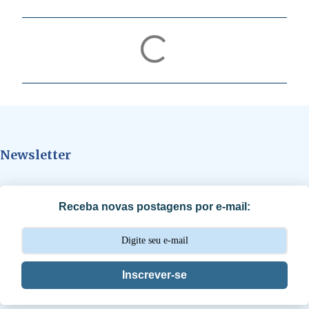
C
o
m
e
n
t
Newsletter
á
r
i
Receba novas postagens por e-mail:
o
s
Inscrever-se