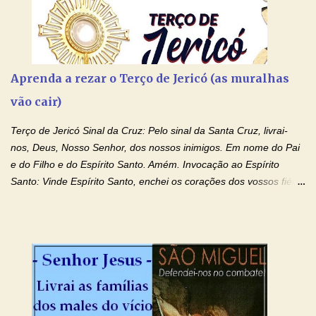
Aprenda a rezar o Terço de Jericó (as muralhas
vão cair)
Terço de Jericó Sinal da Cruz: Pelo sinal da Santa Cruz, livrai-
nos, Deus, Nosso Senhor, dos nossos inimigos. Em nome do Pai
e do Filho e do Espírito Santo. Amém. Invocação ao Espírito
Santo: Vinde Espírito Santo, enchei os corações dos vossos fiéis
e acendei neles o fogo do vosso amor. Enviai o vosso Espírito e
tudo será criado. E renovareis a face da terra. Oremos: Ó Deus,
que instruístes os corações dos vossos fiéis com a luz do Espírito
Santo, fazei que apreciemos retamente todas as coisas segundo
o mesmo Espírito e gozemos sempre da sua consolação. Por
Cristo, Senhor Nosso. Amém. Creio: Creio em Deus Pai Todo-
Poderoso, Criador do céu e da terra; e em Jesus Cristo, seu