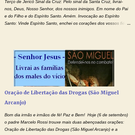
Terço de Jericó Sinal da Cruz: Pelo sinal da Santa Cruz, livrai-
nos, Deus, Nosso Senhor, dos nossos inimigos. Em nome do Pai
e do Filho e do Espírito Santo. Amém. Invocação ao Espírito
Santo: Vinde Espírito Santo, enchei os corações dos vossos fiéis
e acendei neles o fogo do vosso amor. Enviai o vosso Espírito e
tudo será criado. E renovareis a face da terra. Oremos: Ó Deus,
que instruístes os corações dos vossos fiéis com a luz do Espírito
Santo, fazei que apreciemos retamente todas as coisas segundo
o mesmo Espírito e gozemos sempre da sua consolação. Por
Cristo, Senhor Nosso. Amém. Creio: Creio em Deus Pai Todo-
Poderoso, Criador do céu e da terra; e em Jesus Cristo, seu
único Filho, nosso Senhor; que foi concebido pelo poder do Espí­
rito Santo; nasceu da Virgem Maria, padeceu sob Pôncio Pilatos,
Oração de Libertação das Drogas (São Miguel
foi crucificado, morto e sepultado. Desceu à mansão dos mortos;
Arcanjo)
ressuscitou ao terceiro dia; subiu aos céus, está sentado à direita
de Deus Pai todo-poderoso, donde há de vir a julgar os v...
Bom dia irmãs e irmãos de fé! Paz e Bem! Hoje (6 de setembro)
o padre Marcelo Rossi trouxe mais duas abençoadas orações:
Oração de Libertação das Drogas (São Miguel Arcanjo) e a