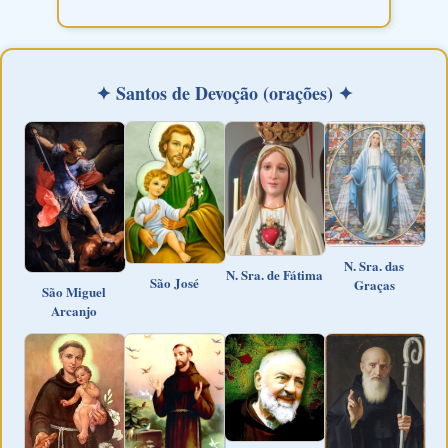
✦ Santos de Devoção (orações) ✦
N. Sra. das
N. Sra. de Fátima
São José
Graças
São Miguel
Arcanjo