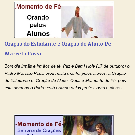
por estas valiosas orações. Tenham um lindo fim de semana na
paz de Jesus Cristo e no amor de Maria Santíssima. Adriana-
Devoção e Fé Clique para acessar: Facebook Padre Marcelo
Rossi Site Padre Marcelo Rossi (para ouvir o Momento de Fé)
Tocai, Cura! E Restaura! "Jesus, no poder de Seu Nome, peço
agora que as águas do meu batismo fluam para trás através das
Oração do Estudante e Oração do Aluno-Pe
gerações, através de todas as raízes da minha árvore
Marcelo Rossi
genealógica. Que o Sangue de Jesus, purificador e vivificante,
flua através de todas as gerações: primeira...
Bom dia irmãs e irmãos de fé. Paz e Bem! Hoje (17 de outubro) o
Padre Marcelo Rossi orou nesta manhã pelos alunos, a Oração
do Estudante e Oração do Aluno. Ouça o Momento de Fé, pois
esta semana o Padre está orando pelos professores e alunos.
Você que está em semana de provas, que está estudando para
concursos, vestibulares, para o Enem; além de estudar, se
prepare também orando para permancer tranquilo, pronto
intelectualmente e espiritualmente para o dia da prova. Confie no
amor Ágape de Jesus e no amor materno de Nossa Senhora.
Fique com a paz de Jesus e o amor de Maria! Adriana-Devoção e