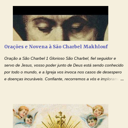
Cupertino Querido São José de Cupertino, purifica o meu
coração, transforma-o e o faz semelhante ao teu. Infunde em
mim o teu fervor, a tua sabedoria e a tua fé. Mostra tua bondade,
ajudando-me e eu me esforçarei para imitar tuas virtudes.
Glória… Amável protetor meu, o estudo geralmente é difícil, duro
e entediante para mim. Tu podes deixar tudo isso mais fácil e
agradável. Espera somente meu chamado. Eu te prometo um
Orações e Novena à São Charbel Makhlouf
esforço maior em meus estudos e uma vida mais digna de tua
santidade. Glória… Deus, que quiseste atrair tudo a teu unigênito
Oração a São Charbel 1 Glorioso São Charbel, fiel seguidor e
Filho, que foi crucificado, permite que, pelos méritos e exemplos
servo de Jesus, vosso poder junto de Deus está sendo conhecido
de te...
por todo o mundo, e a Igreja vos invoca nos casos de desespero
e doenças incuráveis. Confiante, recorremos a vós e imploramos
o vosso auxílio no transe difícil em que nos encontramos.
Concedei-nos a graça, juntamente com todas as que
necessitamos, dando-nos saúde para o corpo e para a alma.
Queremos sempre lembrar-nos deste favor, da vossa intercessão
e invocar-vos como nosso patrono, para maior glória de Deus e o
bem de nossas almas. São Charbel! Rogai por Nós e por todos
aqueles que invocam o vosso nome e auxílio. Amén. Oração 2 Ó