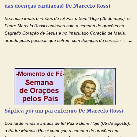
das doenças cardíacas)-Pe Marcelo Rossi
coração, confiante que o Senhor me atenderá. Eu louvo o Pai por
ter nos dado o Senhor, Jesus, como presente de Páscoa. eu
Boa noite irmãs e irmãos de fé! Paz e Bem! Hoje (29 de maio), o
agradeço de coração ao Espíri...
Padre Marcelo Rossi continuou com a semana de orações no
Sagrado Coração de Jesus e no Imaculado Coração de Maria,
orando pelas pessoas que sofrem com doenças do coração. O
Padre rezou a Oração ao Sagrado Coração de Jesus e colocou
no Facebook a mesma oração em formato de papiro e cin co
maravilhosos cartões que coloquei aqui para vocês. Não perca
esta abençoada semana de orações no programa de rádio
Momento de Fé, vamos juntos formar uma forte corrente de
orações com o Padre Marcelo. Não desista do milagre, da cura;
tenha fé, creia firmemente e ore incessantemente até que o
Kairós aconteça em sua vida. Fique no Amor Ágape de Jesus e
no Amor Materno de Nossa Senhora. Adriana-Devoção e Fé
Súplica por um pai enfermo-Pe Marcelo Rossi
Mensagem do Padre Marcelo Rossi por E-mail: Amados!! Nesta
quarta feira, vamos orar pelas pessoas que sofrem com as
Boa tarde irmãs e irmãos de fé! Paz e Bem! Hoje (05 de agosto),
doenças do coração, NO SAGRADO CORAÇÃO DE JESUS E NO
o Padre Marcelo Rossi começou a semana de orações em
IMACULADO CORAÇÃO DE MAR...