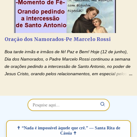
relacionamentos. Seu relacionamento está doente? Você está
sofrendo? Então ouça o Momento de Fé e entre nesta corrente
de orações abençoadas, d eixe o Amor Ágape de Jesus curar e
restaurar você e seu relacionamento. Adriana-Devoção e Fé
Oração Pelos Casais Que Estão Separados Casais que estão
Oração dos Namorados-Pe Marcelo Rossi
separados, devido ao envolvimento de outras pessoas no
relacionamento e que minaram, espiritualmente, a relação do
Boa tarde irmãs e irmãos de fé! Paz e Bem! Hoje (12 de junho),
casal. Vamos orar (coloque o seu esposo ou esposa diante de
Dia dos Namorados, o Padre Marcelo Rossi continuou a semana
Deus). "Senhor Jesus, restaura os laços ...
de orações pedindo a intercessão de Santo Antonio, no poder de
Jesus Cristo, orando pelos relacionamentos, em especial pelos
namorados . O Padre rezou a Oração dos Namorados e colocou
no Facebook a mesma oração em formato de papiro e cin co
maravilhosos cartões que coloquei aqui para vocês. Não perca
esta abençoada semana no Momento de Fé do Padre Marcelo,
vamos juntos formar esta forte corrente de orações. Você que
está sonhando em encontrar um companheiro(a), um amor
verdadeiro, ou que está com problemas no relacionamento
✝ “Nada é impossível àquele que crê.” — Santa Rita de
amoroso, creia na poderosa intercessão deste santo amigo:
Cássia ✝