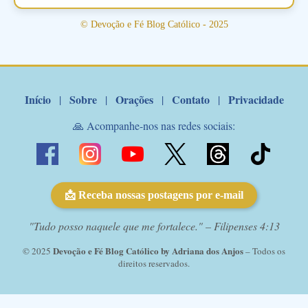
Santo Antonio! Tenha fé, não desista, pois ele intercede por nós
junto a Jesus! Fique no Amor Ágape de Jesus e no Amor Materno
© Devoção e Fé Blog Católico - 2025
de Nossa Senhora. Adriana-Devoção e Fé Mensagem do Padre
Marcelo Rossi por E-mail: Amados!! Nesta quarta feira, orando
com o pod...
Início
Sobre
Orações
Contato
Privacidade
|
|
|
|
🙏 Acompanhe-nos nas redes sociais:
📩 Receba nossas postagens por e-mail
"Tudo posso naquele que me fortalece." – Filipenses 4:13
Devoção e Fé Blog Católico by Adriana dos Anjos
© 2025
– Todos os
direitos reservados.