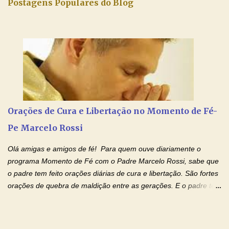
Postagens Populares do Blog
conforto, boa alimentação, educação de qualidade. E, em geral,
procuram orientá-los para que enfrentem o mundo, com suas
alegrias, com seus dissabores. Acompanham-nos em suas
vitórias, em seus fracassos, em suas lutas. É claro que há
exceções, mas essas exceções só confirmam uma regra porque
pais que não se preocupam com seus filhos não estão no seu
estado natural, normal. O mundo de hoje apresenta anomalias
absurdas. Temos notícia de pais que torturam seus filhos, que os
desrespeitam, que espancam ou matam a mãe na presença dos
Orações de Cura e Libertação no Momento de Fé-
filhos. Mas isso não é o c...
Pe Marcelo Rossi
Olá amigas e amigos de fé! Para quem ouve diariamente o
programa Momento de Fé com o Padre Marcelo Rossi, sabe que
o padre tem feito orações diárias de cura e libertação. São fortes
orações de quebra de maldição entre as gerações. E o padre tem
deixado as orações no facebook dele, mas como sei que muitas
pessoas não tem facebook, então resolvi copiar as orações e
colocar aqui no Blog. Espero que ajude quem estava procurando