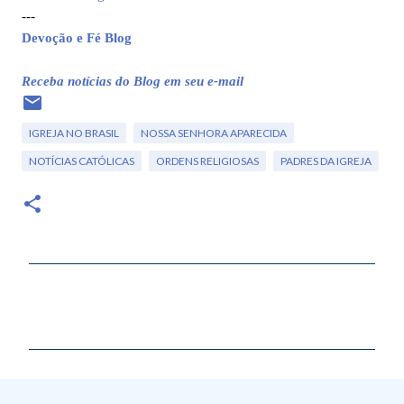
---
Devoção e Fé Blog
Receba notícias do Blog em seu e-mail
IGREJA NO BRASIL
NOSSA SENHORA APARECIDA
NOTÍCIAS CATÓLICAS
ORDENS RELIGIOSAS
PADRES DA IGREJA
C
o
m
e
n