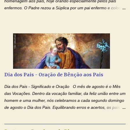
homenagem aos pais, hoje orando especialmente pelos pais
enfermos. O Padre rezou a Súplica por um pai enfermo e colocou
no Facebook a mesma oração em formato de papiro e cin co
maravilhosos cartões que coloquei aqui para vocês. Tenha uma
iluminada semana no Amor Ágape de Jesus e no Amor Materno
de Nossa Senhora. Adriana dos Anjos-Devoção e Fé Mensagem
do Padre Marcelo Rossi por E-mail e Facebook: Como foi
anunciado ontem, entramos em uma semana de homenagens
aos nossos pais. Hoje nossas orações serão focadas nos pais
que não se encontram bem de saúde, OS PAIS ENFERMOS!
Amados, durante toda esta semana vamos orar pelos nossos
Dia dos Pais - Oração de Bênção aos Pais
pais. Vamos dedicar um dia para os pais mais idosos, pais que
estão doentes, pais que estão longe dos filhos, pais que já são
Dia dos Pais - Significado e Oração O mês de agosto é o Mês
falecidos, pais que tem problemas com vícios, enfim, vamos orar
das Vocações. Dentro da vocação familiar, da feliz união entre um
para todos os pais. Hoje vamos d...
homem e uma mulher, nós celebramos a cada segundo domingo
de agosto o Dia dos Pais. Equilibrando erros e acertos, os pais
têm um papel importante na formação do caráter e no decorrer
da vida dos filhos. Os pais acompanham seu crescimento, seu
desenvolvimento intelectual e se esforçam para dar aos filhos,