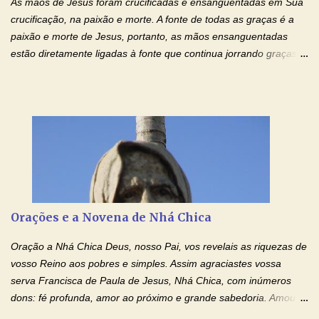
As mãos de Jesus foram crucificadas e ensanguentadas em Sua
crucificação, na paixão e morte. A fonte de todas as graças é a
paixão e morte de Jesus, portanto, as mãos ensanguentadas
estão diretamente ligadas à fonte que continua jorrando graças
sobre graças. Oração para Pedir o Poder das Mãos
Ensanguentadas de Jesus (cura física e espiritual) "Cura-me,
Senhor Jesus! Jesus, coloca Tuas Mãos benditas,
ensanguentadas, chagadas e abertas, sobre mim, neste
momento. Sinto-me completamente sem forças para prosseguir,
carregando as minhas cruzes. Preciso que a força e o poder de
Tuas Mãos, que suportaram a mais profunda dor ao serem
pregadas na Cruz, reergam-me e curem-me agora. Jesus, não
peço somente por mim, mas também por todos aqueles que mais
Orações e a Novena de Nhá Chica
amo. Nós precisamos desesperadamente de cura física e
espiritual, através do toque consolador de tuas Mãos
Oração a Nhá Chica Deus, nosso Pai, vos revelais as riquezas de
ensanguentadas e infinitamente poderosas. Eu reconheço,
vosso Reino aos pobres e simples. Assim agraciastes vossa
apesar de toda a minha limitação e da infinidade dos meus ...
serva Francisca de Paula de Jesus, Nhá Chica, com inúmeros
dons: fé profunda, amor ao próximo e grande sabedoria. Amou a
Igreja e manteve uma terna devoção à Imaculada Conceição. Por