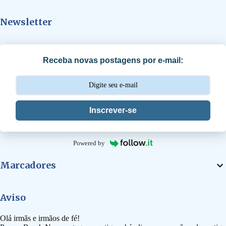
t
Newsletter
á
r
i
Receba novas postagens por e-mail:
o
s
Inscrever-se
Powered by
Marcadores
Aviso
Olá irmãs e irmãos de fé!