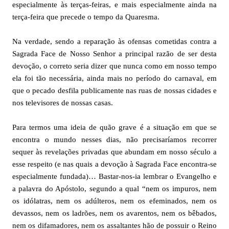
especialmente às terças-feiras, e mais especialmente ainda na
terça-feira que precede o tempo da Quaresma.
Na verdade, sendo a reparação às ofensas cometidas contra a
Sagrada Face de Nosso Senhor a principal razão de ser desta
devoção, o correto seria dizer que nunca como em nosso tempo
ela foi tão necessária, ainda mais no período do carnaval, em
que o pecado desfila publicamente nas ruas de nossas cidades e
nos televisores de nossas casas.
Para termos uma ideia de quão grave é a situação em que se
encontra o mundo nesses dias, não precisaríamos recorrer
sequer às revelações privadas que abundam em nosso século a
esse respeito (e nas quais a devoção à Sagrada Face encontra-se
especialmente fundada)… Bastar-nos-ia lembrar o Evangelho e
a palavra do Apóstolo, segundo a qual “nem os impuros, nem
os idólatras, nem os adúlteros, nem os efeminados, nem os
devassos, nem os ladrões, nem os avarentos, nem os bêbados,
nem os difamadores, nem os assaltantes hão de possuir o Reino