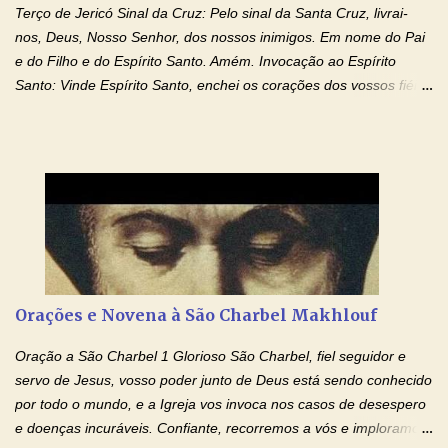
Terço de Jericó Sinal da Cruz: Pelo sinal da Santa Cruz, livrai-
nos, Deus, Nosso Senhor, dos nossos inimigos. Em nome do Pai
e do Filho e do Espírito Santo. Amém. Invocação ao Espírito
Santo: Vinde Espírito Santo, enchei os corações dos vossos fiéis
e acendei neles o fogo do vosso amor. Enviai o vosso Espírito e
tudo será criado. E renovareis a face da terra. Oremos: Ó Deus,
que instruístes os corações dos vossos fiéis com a luz do Espírito
Santo, fazei que apreciemos retamente todas as coisas segundo
o mesmo Espírito e gozemos sempre da sua consolação. Por
Cristo, Senhor Nosso. Amém. Creio: Creio em Deus Pai Todo-
Poderoso, Criador do céu e da terra; e em Jesus Cristo, seu
único Filho, nosso Senhor; que foi concebido pelo poder do Espí­
rito Santo; nasceu da Virgem Maria, padeceu sob Pôncio Pilatos,
Orações e Novena à São Charbel Makhlouf
foi crucificado, morto e sepultado. Desceu à mansão dos mortos;
ressuscitou ao terceiro dia; subiu aos céus, está sentado à direita
Oração a São Charbel 1 Glorioso São Charbel, fiel seguidor e
de Deus Pai todo-poderoso, donde há de vir a julgar os v...
servo de Jesus, vosso poder junto de Deus está sendo conhecido
por todo o mundo, e a Igreja vos invoca nos casos de desespero
e doenças incuráveis. Confiante, recorremos a vós e imploramos