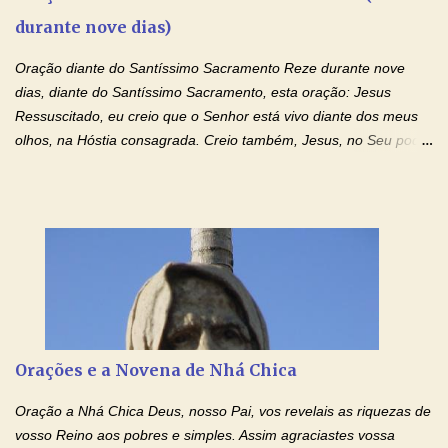
Mensagem do Padre Marcelo Rossi por E-mail: Amados!! Nesta
durante nove dias)
quarta feira, vamos orar pelas pessoas que sofrem com as
doenças do coração, NO SAGRADO CORAÇÃO DE JESUS E NO
Oração diante do Santíssimo Sacramento Reze durante nove
IMACULADO CORAÇÃO DE MAR...
dias, diante do Santíssimo Sacramento, esta oração: Jesus
Ressuscitado, eu creio que o Senhor está vivo diante dos meus
olhos, na Hóstia consagrada. Creio também, Jesus, no Seu poder
contra toda espécie de mal, porque o Senhor venceu, pela sua
Morte e Ressurreição, o pecado e a morte. Seu preciosíssimo
Sangue derramado cruz estpa presente na Hóstia Santa. Eu
creio, Jesus, e clamo que este Sangue seja agora derramado
sobre mim e sobre todos os meus familiares. Eu peço, Senhor
Jesus, que, pelo poder libertador e salvítico deste Sangue,
possamos nos livrar de toda opressão diabólica que possa estar
prejudicando a nossa família. Peço também que atenda, em
especial, este pedido que agora faço na Sua presença:
Orações e a Novena de Nhá Chica
(apresente aqui o seu pedido...) Eu, desde já, agradeço de
coração, confiante que o Senhor me atenderá. Eu louvo o Pai por
Oração a Nhá Chica Deus, nosso Pai, vos revelais as riquezas de
ter nos dado o Senhor, Jesus, como presente de Páscoa. eu
vosso Reino aos pobres e simples. Assim agraciastes vossa