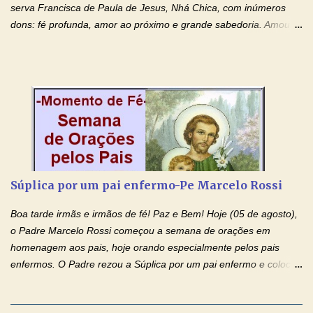
agradeço de coração ao Espíri...
serva Francisca de Paula de Jesus, Nhá Chica, com inúmeros
dons: fé profunda, amor ao próximo e grande sabedoria. Amou a
Igreja e manteve uma terna devoção à Imaculada Conceição. Por
sua intercessão, concedei-nos a graça de que precisamos….. E
dai-nos a alegria de vê-la elevada à honra dos altares. Por nosso
Senhor Jesus Cristo, vosso Filho, na unidade do Espírito Santo.
Amém. Novena a Nhá Chica (Oração para obter os favores
celestiais através da intercessão da Serva de Deus Nhá Chica)
(Rezar durante nove dias seguidos ou intercalados) Nhá Chica,
recorro a vós como intercessora entre a Bondade Divina e as
necessidades humanas. Peço-vos, como favor espiritual, que
Súplica por um pai enfermo-Pe Marcelo Rossi
entregueis nas mãos do Santíssimo o meu pedido urgente (Fazer
o pedido). Acolhei, Nhá Chica, no vosso coração bondoso as
Boa tarde irmãs e irmãos de fé! Paz e Bem! Hoje (05 de agosto),
minhas necessidades e amparai-me nesta oração (Fazer o ...
o Padre Marcelo Rossi começou a semana de orações em
homenagem aos pais, hoje orando especialmente pelos pais
enfermos. O Padre rezou a Súplica por um pai enfermo e colocou
no Facebook a mesma oração em formato de papiro e cin co
maravilhosos cartões que coloquei aqui para vocês. Tenha uma