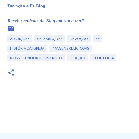
Devoção e Fé Blog
Receba notícias do Blog em seu e-mail
APARIÇÕES
CELEBRAÇÕES
DEVOÇÃO
FÉ
HISTÓRIA DA IGREJA
IMAGENS RELIGIOSAS
NOSSO SENHOR JESUS CRISTO
ORAÇÃO
PENITÊNCIA
C
o
m
e
n