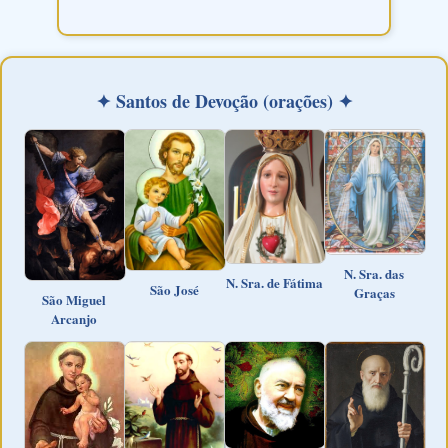
✦ Santos de Devoção (orações) ✦
N. Sra. das
N. Sra. de Fátima
São José
Graças
São Miguel
Arcanjo