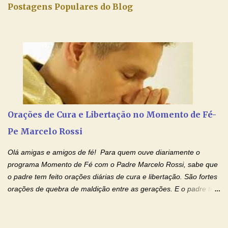
iluminada semana no Amor Ágape de Jesus e no Amor Materno
Postagens Populares do Blog
de Nossa Senhora. Adriana dos Anjos-Devoção e Fé Mensagem
do Padre Marcelo Rossi por E-mail e Facebook: Como foi
anunciado ontem, entramos em uma semana de homenagens
aos nossos pais. Hoje nossas orações serão focadas nos pais
que não se encontram bem de saúde, OS PAIS ENFERMOS!
Amados, durante toda esta semana vamos orar pelos nossos
pais. Vamos dedicar um dia para os pais mais idosos, pais que
estão doentes, pais que estão longe dos filhos, pais que já são
falecidos, pais que tem problemas com vícios, enfim, vamos orar
Orações de Cura e Libertação no Momento de Fé-
para todos os pais. Hoje vamos d...
Pe Marcelo Rossi
Olá amigas e amigos de fé! Para quem ouve diariamente o
programa Momento de Fé com o Padre Marcelo Rossi, sabe que
o padre tem feito orações diárias de cura e libertação. São fortes
orações de quebra de maldição entre as gerações. E o padre tem
deixado as orações no facebook dele, mas como sei que muitas
pessoas não tem facebook, então resolvi copiar as orações e
colocar aqui no Blog. Espero que ajude quem estava procurando