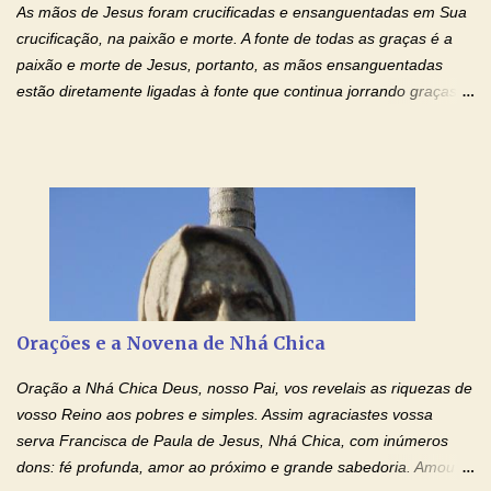
As mãos de Jesus foram crucificadas e ensanguentadas em Sua
crucificação, na paixão e morte. A fonte de todas as graças é a
paixão e morte de Jesus, portanto, as mãos ensanguentadas
estão diretamente ligadas à fonte que continua jorrando graças
sobre graças. Oração para Pedir o Poder das Mãos
Ensanguentadas de Jesus (cura física e espiritual) "Cura-me,
Senhor Jesus! Jesus, coloca Tuas Mãos benditas,
ensanguentadas, chagadas e abertas, sobre mim, neste
momento. Sinto-me completamente sem forças para prosseguir,
carregando as minhas cruzes. Preciso que a força e o poder de
Tuas Mãos, que suportaram a mais profunda dor ao serem
pregadas na Cruz, reergam-me e curem-me agora. Jesus, não
peço somente por mim, mas também por todos aqueles que mais
Orações e a Novena de Nhá Chica
amo. Nós precisamos desesperadamente de cura física e
espiritual, através do toque consolador de tuas Mãos
Oração a Nhá Chica Deus, nosso Pai, vos revelais as riquezas de
ensanguentadas e infinitamente poderosas. Eu reconheço,
vosso Reino aos pobres e simples. Assim agraciastes vossa
apesar de toda a minha limitação e da infinidade dos meus ...
serva Francisca de Paula de Jesus, Nhá Chica, com inúmeros
dons: fé profunda, amor ao próximo e grande sabedoria. Amou a