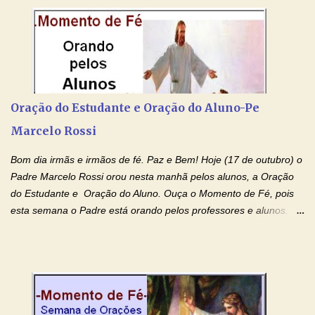
por estas valiosas orações. Tenham um lindo fim de semana na
paz de Jesus Cristo e no amor de Maria Santíssima. Adriana-
Devoção e Fé Clique para acessar: Facebook Padre Marcelo
Rossi Site Padre Marcelo Rossi (para ouvir o Momento de Fé)
Tocai, Cura! E Restaura! "Jesus, no poder de Seu Nome, peço
agora que as águas do meu batismo fluam para trás através das
Oração do Estudante e Oração do Aluno-Pe
gerações, através de todas as raízes da minha árvore
Marcelo Rossi
genealógica. Que o Sangue de Jesus, purificador e vivificante,
flua através de todas as gerações: primeira...
Bom dia irmãs e irmãos de fé. Paz e Bem! Hoje (17 de outubro) o
Padre Marcelo Rossi orou nesta manhã pelos alunos, a Oração
do Estudante e Oração do Aluno. Ouça o Momento de Fé, pois
esta semana o Padre está orando pelos professores e alunos.
Você que está em semana de provas, que está estudando para
concursos, vestibulares, para o Enem; além de estudar, se
prepare também orando para permancer tranquilo, pronto
intelectualmente e espiritualmente para o dia da prova. Confie no
amor Ágape de Jesus e no amor materno de Nossa Senhora.
Fique com a paz de Jesus e o amor de Maria! Adriana-Devoção e