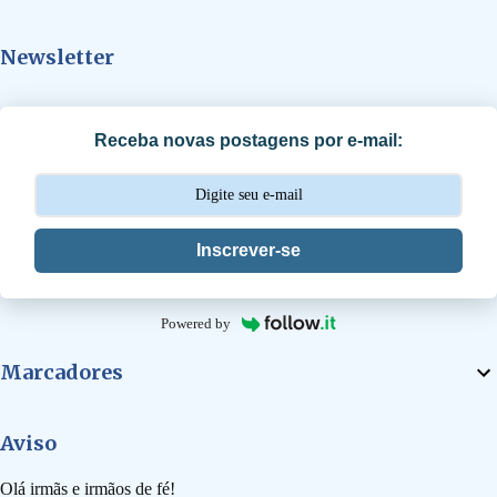
t
Newsletter
á
r
i
Receba novas postagens por e-mail:
o
s
Inscrever-se
Powered by
Marcadores
Aviso
Olá irmãs e irmãos de fé!