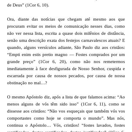
de Deus” (1Cor 6, 10).
Ora, diante das notícias que chegam até mesmo aos que
procuram evitar os meios de comunicação nesses dias, como
não ver nessa lista, escrita a quase dois milênios de distância,
senão uma descrição exata dos festejos carnavalescos atuais? E
quando, alguns versículos adiante, São Paulo diz aos cristãos:
“Empti enim estis pretio magno — Fostes comprados por um
grande preço” (1Cor 6, 20), como não nos remetermos
imediatamente à face desfigurada de Nosso Senhor, cuspida e
escarrada por causa de nossos pecados, por causa de nossa
obstinação no mal…?
O mesmo Apóstolo diz, após a lista de que falamos acima: “Ao
menos alguns de vós têm sido isso” (1Cor 6, 11), como se
dissesse aos cristãos: “Não vos esqueçais que também vós vos
comportastes como hoje se comporta o mundo”. Mas nós,
continua o Apóstolo… Vós, cristãos! “fostes lavados, fostes