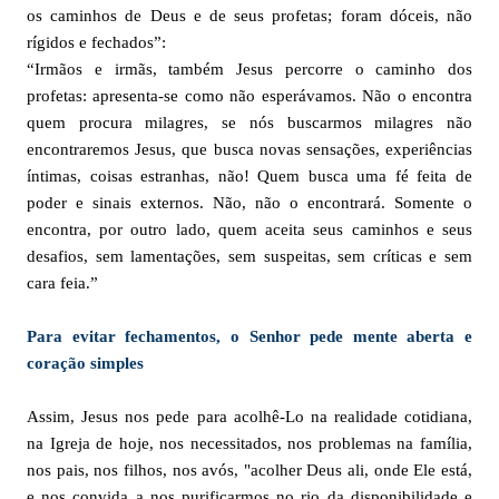
os caminhos de Deus e de seus profetas; foram dóceis, não
rígidos e fechados”:
“Irmãos e irmãs, também Jesus percorre o caminho dos
profetas: apresenta-se como não esperávamos. Não o encontra
quem procura milagres, se nós buscarmos milagres não
encontraremos Jesus, que busca novas sensações, experiências
íntimas, coisas estranhas, não! Quem busca uma fé feita de
poder e sinais externos. Não, não o encontrará. Somente o
encontra, por outro lado, quem aceita seus caminhos e seus
desafios, sem lamentações, sem suspeitas, sem críticas e sem
cara feia.”
Para evitar fechamentos, o Senhor pede mente aberta e
coração simples
Assim, Jesus nos pede para acolhê-Lo na realidade cotidiana,
na Igreja de hoje, nos necessitados, nos problemas na família,
nos pais, nos filhos, nos avós, "acolher Deus ali, onde Ele está,
e nos convida a nos purificarmos no rio da disponibilidade e