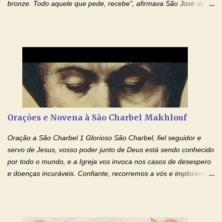
bronze. Todo aquele que pede, recebe”, afirmava São José de
Cupertino, o franciscano que não era bom nos estudos, mas que
se tornou padroeiro dos estudantes. [a] 1 - Oração São José de
Cupertino Querido São José de Cupertino, purifica o meu
coração, transforma-o e o faz semelhante ao teu. Infunde em
mim o teu fervor, a tua sabedoria e a tua fé. Mostra tua bondade,
ajudando-me e eu me esforçarei para imitar tuas virtudes.
Glória… Amável protetor meu, o estudo geralmente é difícil, duro
e entediante para mim. Tu podes deixar tudo isso mais fácil e
agradável. Espera somente meu chamado. Eu te prometo um
Orações e Novena à São Charbel Makhlouf
esforço maior em meus estudos e uma vida mais digna de tua
santidade. Glória… Deus, que quiseste atrair tudo a teu unigênito
Oração a São Charbel 1 Glorioso São Charbel, fiel seguidor e
Filho, que foi crucificado, permite que, pelos méritos e exemplos
servo de Jesus, vosso poder junto de Deus está sendo conhecido
de te...
por todo o mundo, e a Igreja vos invoca nos casos de desespero
e doenças incuráveis. Confiante, recorremos a vós e imploramos
o vosso auxílio no transe difícil em que nos encontramos.
Concedei-nos a graça, juntamente com todas as que
necessitamos, dando-nos saúde para o corpo e para a alma.
Queremos sempre lembrar-nos deste favor, da vossa intercessão