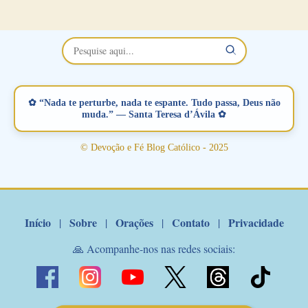
no Facebook a mesma oração em formato de papiro e cin co
maravilhosos cartões que coloquei aqui para vocês. Não perca
esta abençoada semana no Momento de Fé do Padre Marcelo,
vamos juntos formar esta forte corrente de orações. Você que
está sonhando em encontrar um companheiro(a), um amor
verdadeiro, ou que está com problemas no relacionamento
✿ “Nada te perturbe, nada te espante. Tudo passa, Deus não
amoroso, creia na poderosa intercessão deste santo amigo:
muda.” — Santa Teresa d’Ávila ✿
Santo Antonio! Tenha fé, não desista, pois ele intercede por nós
junto a Jesus! Fique no Amor Ágape de Jesus e no Amor Materno
© Devoção e Fé Blog Católico - 2025
de Nossa Senhora. Adriana-Devoção e Fé Mensagem do Padre
Marcelo Rossi por E-mail: Amados!! Nesta quarta feira, orando
com o pod...
Início
Sobre
Orações
Contato
Privacidade
|
|
|
|
🙏 Acompanhe-nos nas redes sociais: