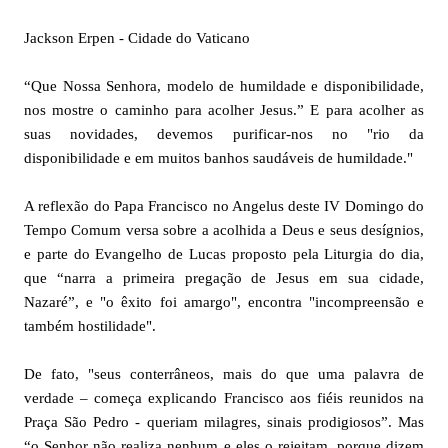
Jackson Erpen - Cidade do Vaticano
“Que Nossa Senhora, modelo de humildade e disponibilidade,
nos mostre o caminho para acolher Jesus.” E para acolher as
suas novidades, devemos purificar-nos no "rio da
disponibilidade e em muitos banhos saudáveis de humildade."
A reflexão do Papa Francisco no Angelus deste IV Domingo do
Tempo Comum versa sobre a acolhida a Deus e seus desígnios,
e parte do Evangelho de Lucas proposto pela Liturgia do dia,
que “narra a primeira pregação de Jesus em sua cidade,
Nazaré”, e "o êxito foi amargo", encontra "incompreensão e
também hostilidade".
De fato, "seus conterrâneos, mais do que uma palavra de
verdade – começa explicando Francisco aos fiéis reunidos na
Praça São Pedro - queriam milagres, sinais prodigiosos”. Mas
“o Senhor não realiza nenhum e eles o rejeitam, porque dizem