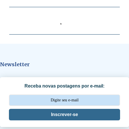
C
o
m
e
n
t
Newsletter
á
r
i
Receba novas postagens por e-mail:
o
s
Inscrever-se