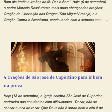
Bom dia irmãs e irmãos de fé! Paz e Bem! Hoje (6 de setembro)
filhos. Mas isso não é o c...
o padre Marcelo Rossi trouxe mais duas abençoadas orações:
Oração de Libertação das Drogas (São Miguel Arcanjo) e a
Oração Contra o Alcoolismo, continuando com a semana especial
de orações para cura dos vícios. Todos são capazes de se
libertar deste mal, bastar ter fé, acreditar verdadeiramente e
entregar a vida totalmente nas mãos de Jesus. Deixe o amor
Ágape de nosso Pai Santo - Jesus - te curar, deixe nossa
Mãezinha do Céu - Maria - te proteger com Seu divino manto.
Não desista, Jesus irá curar todas suas feridas, Creia! Adriana-
Devoção e Fé Oração de Libertação das Drogas (São Miguel
Arcanjo) "Senhor, Pai Eterno, em Nome de Teu Filho Jesus,
Nosso Senhor Jesus Cristo, concedei a vida a todos aqueles que
4 Orações de São José de Cupertino para ir bem
se encontram encarcerados em um vício, escravos de alguma
na prova
droga. Senhor, Pai Poderoso e cheio de Misericórdia, na
autoridade do Nome de Jesus libertai da escravidão do vício das
Hoje (18 de setembro) a Igreja celebra São José de Cupertino,
drogas, c...
padroeiro dos estudantes com dificuldades. “Rezar, não se
cansar nunca de rezar. Que Deus não é surdo nem o céu é de