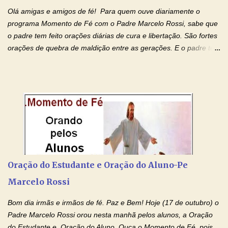
Olá amigas e amigos de fé! Para quem ouve diariamente o
programa Momento de Fé com o Padre Marcelo Rossi, sabe que
o padre tem feito orações diárias de cura e libertação. São fortes
orações de quebra de maldição entre as gerações. E o padre tem
deixado as orações no facebook dele, mas como sei que muitas
pessoas não tem facebook, então resolvi copiar as orações e
colocar aqui no Blog. Espero que ajude quem estava procurando
por estas valiosas orações. Tenham um lindo fim de semana na
paz de Jesus Cristo e no amor de Maria Santíssima. Adriana-
Devoção e Fé Clique para acessar: Facebook Padre Marcelo
Rossi Site Padre Marcelo Rossi (para ouvir o Momento de Fé)
Tocai, Cura! E Restaura! "Jesus, no poder de Seu Nome, peço
agora que as águas do meu batismo fluam para trás através das
Oração do Estudante e Oração do Aluno-Pe
gerações, através de todas as raízes da minha árvore
Marcelo Rossi
genealógica. Que o Sangue de Jesus, purificador e vivificante,
flua através de todas as gerações: primeira...
Bom dia irmãs e irmãos de fé. Paz e Bem! Hoje (17 de outubro) o
Padre Marcelo Rossi orou nesta manhã pelos alunos, a Oração
do Estudante e Oração do Aluno. Ouça o Momento de Fé, pois