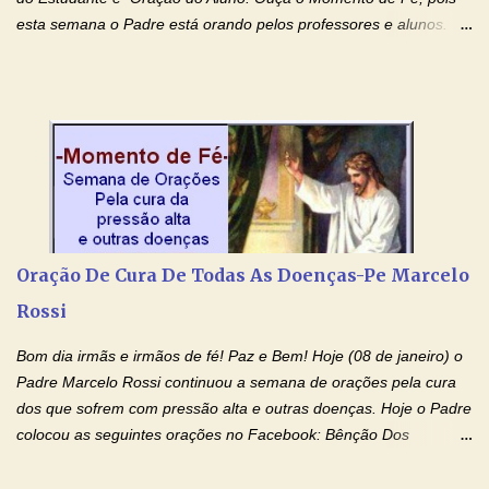
esta semana o Padre está orando pelos professores e alunos.
Você que está em semana de provas, que está estudando para
concursos, vestibulares, para o Enem; além de estudar, se
prepare também orando para permancer tranquilo, pronto
intelectualmente e espiritualmente para o dia da prova. Confie no
amor Ágape de Jesus e no amor materno de Nossa Senhora.
Fique com a paz de Jesus e o amor de Maria! Adriana-Devoção e
Fé Oração do Estudante I Senhor, eu sou estudante, e por sinal,
inteligente. Prova isto é o fato de eu estar aqui, conversando com
o Senhor. Obrigado pelo dom da inteligência e pela possibilidade
Oração De Cura De Todas As Doenças-Pe Marcelo
de estudar. Mas, como o Senhor sabe, a vida de estudante nem
Rossi
sempre é fácil. A rotina cansa e o aprender exige uma série de
renúncias: o meu cinema, o meu jogo pr...
Bom dia irmãs e irmãos de fé! Paz e Bem! Hoje (08 de janeiro) o
Padre Marcelo Rossi continuou a semana de orações pela cura
dos que sofrem com pressão alta e outras doenças. Hoje o Padre
colocou as seguintes orações no Facebook: Bênção Dos
Enfermos , Oração De Cura De Todas As Doenças e Oração À
Nossa Senhora Da Saúde II . Que Deus abençoe vocês. Fiquem