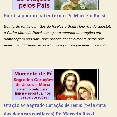
prejudicando a nossa família. Peço também que atenda, em
especial, este pedido que agora faço na Sua presença:
Súplica por um pai enfermo-Pe Marcelo Rossi
(apresente aqui o seu pedido...) Eu, desde já, agradeço de
coração, confiante que o Senhor me atenderá. Eu louvo o Pai por
Boa tarde irmãs e irmãos de fé! Paz e Bem! Hoje (05 de agosto),
ter nos dado o Senhor, Jesus, como presente de Páscoa. eu
o Padre Marcelo Rossi começou a semana de orações em
agradeço de coração ao Espíri...
homenagem aos pais, hoje orando especialmente pelos pais
enfermos. O Padre rezou a Súplica por um pai enfermo e colocou
no Facebook a mesma oração em formato de papiro e cin co
maravilhosos cartões que coloquei aqui para vocês. Tenha uma
iluminada semana no Amor Ágape de Jesus e no Amor Materno
de Nossa Senhora. Adriana dos Anjos-Devoção e Fé Mensagem
do Padre Marcelo Rossi por E-mail e Facebook: Como foi
anunciado ontem, entramos em uma semana de homenagens
aos nossos pais. Hoje nossas orações serão focadas nos pais
que não se encontram bem de saúde, OS PAIS ENFERMOS!
Amados, durante toda esta semana vamos orar pelos nossos
Oração ao Sagrado Coração de Jesus (pela cura
pais. Vamos dedicar um dia para os pais mais idosos, pais que
das doenças cardíacas)-Pe Marcelo Rossi
estão doentes, pais que estão longe dos filhos, pais que já são