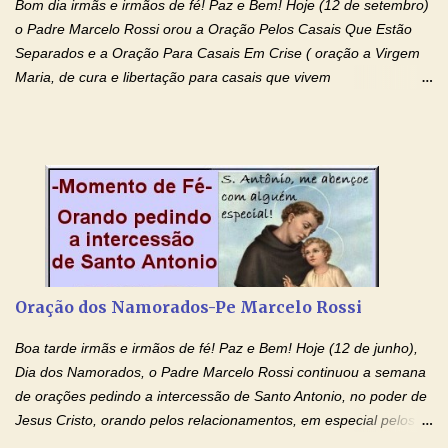
Bom dia irmãs e irmãos de fé! Paz e Bem! Hoje (12 de setembro)
o Padre Marcelo Rossi orou a Oração Pelos Casais Que Estão
Separados e a Oração Para Casais Em Crise ( oração a Virgem
Maria, de cura e libertação para casais que vivem
relacionamentos conturbados, não conseguem firmar namoro,
noivado e tem dificuldade em encontrar o seu marido, a sua
esposa) . O padre continua com a semana especial de orações
no programa de rádio Momento de Fé, pela cura dos
relacionamentos. Seu relacionamento está doente? Você está
sofrendo? Então ouça o Momento de Fé e entre nesta corrente
de orações abençoadas, d eixe o Amor Ágape de Jesus curar e
restaurar você e seu relacionamento. Adriana-Devoção e Fé
Oração Pelos Casais Que Estão Separados Casais que estão
Oração dos Namorados-Pe Marcelo Rossi
separados, devido ao envolvimento de outras pessoas no
relacionamento e que minaram, espiritualmente, a relação do
Boa tarde irmãs e irmãos de fé! Paz e Bem! Hoje (12 de junho),
casal. Vamos orar (coloque o seu esposo ou esposa diante de
Dia dos Namorados, o Padre Marcelo Rossi continuou a semana
Deus). "Senhor Jesus, restaura os laços ...
de orações pedindo a intercessão de Santo Antonio, no poder de
Jesus Cristo, orando pelos relacionamentos, em especial pelos
namorados . O Padre rezou a Oração dos Namorados e colocou