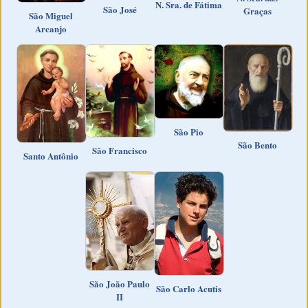
N. Sra. de Fátima
São José
Graças
São Miguel
Arcanjo
São Pio
São Bento
São Francisco
Santo Antônio
São João Paulo
São Carlo Acutis
II