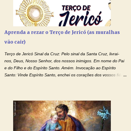
Aprenda a rezar o Terço de Jericó (as muralhas
vão cair)
Terço de Jericó Sinal da Cruz: Pelo sinal da Santa Cruz, livrai-
nos, Deus, Nosso Senhor, dos nossos inimigos. Em nome do Pai
e do Filho e do Espírito Santo. Amém. Invocação ao Espírito
Santo: Vinde Espírito Santo, enchei os corações dos vossos fiéis
e acendei neles o fogo do vosso amor. Enviai o vosso Espírito e
tudo será criado. E renovareis a face da terra. Oremos: Ó Deus,
que instruístes os corações dos vossos fiéis com a luz do Espírito
Santo, fazei que apreciemos retamente todas as coisas segundo
o mesmo Espírito e gozemos sempre da sua consolação. Por
Cristo, Senhor Nosso. Amém. Creio: Creio em Deus Pai Todo-
Poderoso, Criador do céu e da terra; e em Jesus Cristo, seu