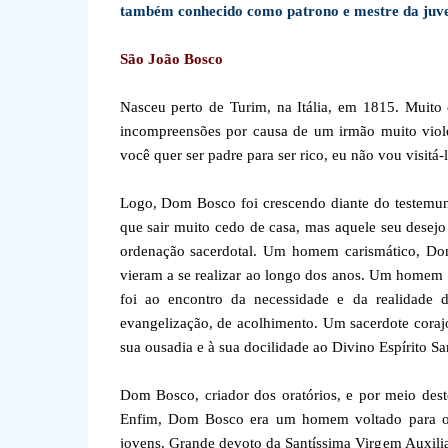
também conhecido como patrono e mestre da juve
São João Bosco
Nasceu perto de Turim, na Itália, em 1815. Muito 
incompreensões por causa de um irmão muito viole
você quer ser padre para ser rico, eu não vou visitá
Logo, Dom Bosco foi crescendo diante do testemun
que sair muito cedo de casa, mas aquele seu desej
ordenação sacerdotal. Um homem carismático, Dom 
vieram a se realizar ao longo dos anos. Um homem 
foi ao encontro da necessidade e da realidade
evangelização, de acolhimento. Um sacerdote cora
sua ousadia e à sua docilidade ao Divino Espírito Sa
Dom Bosco, criador dos oratórios, e por meio deste
Enfim, Dom Bosco era um homem voltado para o c
jovens. Grande devoto da Santíssima Virgem Auxilia