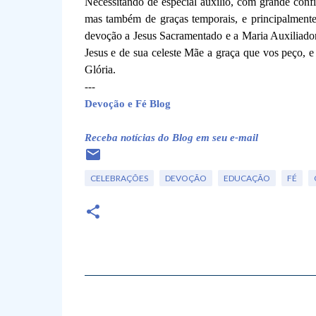
Necessitando de especial auxílio, com grande confi
mas também de graças temporais, e principalmente 
devoção a Jesus Sacramentado e a Maria Auxiliador
Jesus e de sua celeste Mãe a graça que vos peço, e
Glória.
---
Devoção e Fé Blog
Receba notícias do Blog em seu e-mail
CELEBRAÇÕES
DEVOÇÃO
EDUCAÇÃO
FÉ
C