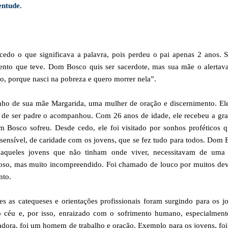
ntude.
cedo o que significava a palavra, pois perdeu o pai apenas 2 anos. 
nto que teve. Dom Bosco quis ser sacerdote, mas sua mãe o alertava
-lo, porque nasci na pobreza e quero morrer nela”.
ho de sua mãe Margarida, uma mulher de oração e discernimento. Ele
o de ser padre o acompanhou. Com 26 anos de idade, ele recebeu a gr
Bosco sofreu. Desde cedo, ele foi visitado por sonhos proféticos q
sensível, de caridade com os jovens, que se fez tudo para todos. Dom
 daqueles jovens que não tinham onde viver, necessitavam de uma
joso, mas muito incompreendido. Foi chamado de louco por muitos dev
nto.
s as catequeses e orientações profissionais foram surgindo para os j
éu e, por isso, enraizado com o sofrimento humano, especialment
dora, foi um homem de trabalho e oração. Exemplo para os jovens, foi