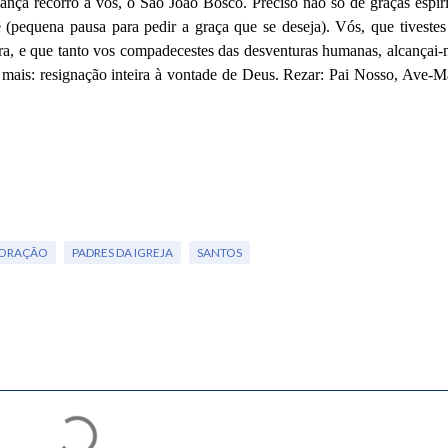
ança recorro a vós, ó São João Bosco. Preciso não só de graças espiri
(pequena pausa para pedir a graça que se deseja). Vós, que tivestes
a, e que tanto vos compadecestes das desventuras humanas, alcançai
 mais: resignação inteira à vontade de Deus. Rezar: Pai Nosso, Ave-M
ORAÇÃO
PADRES DA IGREJA
SANTOS