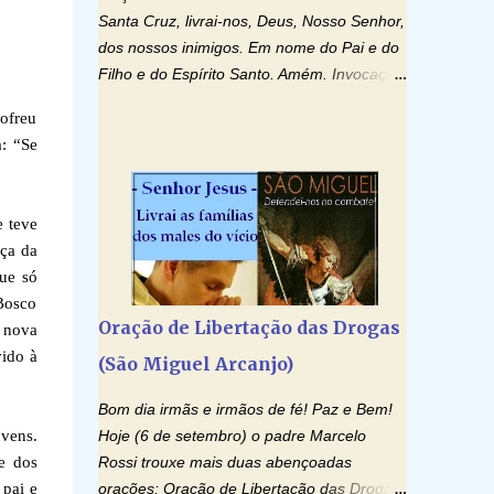
Santa Cruz, livrai-nos, Deus, Nosso Senhor,
dos nossos inimigos. Em nome do Pai e do
Filho e do Espírito Santo. Amém. Invocação
ao Espírito Santo: Vinde Espírito Santo,
Sofreu
enchei os corações dos vossos fiéis e
: “Se
acendei neles o fogo do vosso amor. Enviai
o vosso Espírito e tudo será criado. E
renovareis a face da terra. Oremos: Ó
 teve
Deus, que instruístes os corações dos
aça da
vossos fiéis com a luz do Espírito Santo,
ue só
fazei que apreciemos retamente todas as
 Bosco
coisas segundo o mesmo Espírito e
Oração de Libertação das Drogas
 nova
gozemos sempre da sua consolação. Por
ido à
(São Miguel Arcanjo)
Cristo, Senhor Nosso. Amém. Creio: Creio
em Deus Pai Todo-Poderoso, Criador do
Bom dia irmãs e irmãos de fé! Paz e Bem!
céu e da terra; e em Jesus Cristo, seu único
ovens.
Hoje (6 de setembro) o padre Marcelo
Filho, nosso Senhor; que foi concebido pelo
e dos
Rossi trouxe mais duas abençoadas
poder do Espí­rito Santo; nasceu da Virgem
 pai e
orações: Oração de Libertação das Drogas