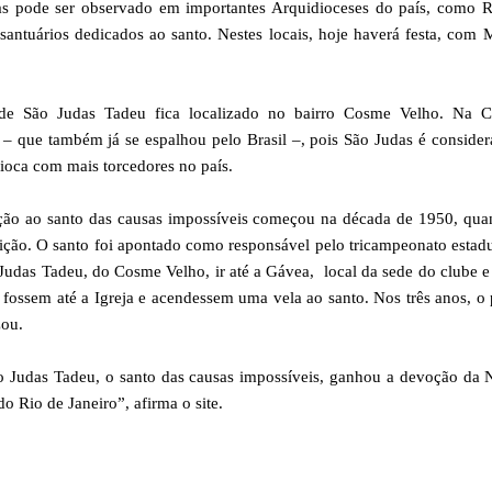
as pode ser observado em importantes Arquidioceses do país, como R
antuários dedicados ao santo. Nestes locais, hoje haverá festa, com 
 de São Judas Tadeu fica localizado no bairro Cosme Velho. Na C
 – que também já se espalhou pelo Brasil –, pois São Judas é conside
ioca com mais torcedores no país.
oção ao santo das causas impossíveis começou na década de 1950, qu
ção. O santo foi apontado como responsável pelo tricampeonato estad
Judas Tadeu, do Cosme Velho, ir até a Gávea, local da sede do clube e
 fossem até a Igreja e acendessem uma vela ao santo. Nos três anos, o
zou.
ão Judas Tadeu, o santo das causas impossíveis, ganhou a devoção da
 Rio de Janeiro”, afirma o site.