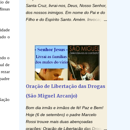
io de
Santa Cruz, livrai-nos, Deus, Nosso Senhor,
Missas
dos nossos inimigos. Em nome do Pai e do
Filho e do Espírito Santo. Amém. Invocação
ao Espírito Santo: Vinde Espírito Santo,
idade
enchei os corações dos vossos fiéis e
rado o
acendei neles o fogo do vosso amor. Enviai
o vosso Espírito e tudo será criado. E
renovareis a face da terra. Oremos: Ó
ando o
Deus, que instruístes os corações dos
ual de
vossos fiéis com a luz do Espírito Santo,
 rezar
fazei que apreciemos retamente todas as
 padre
coisas segundo o mesmo Espírito e
Oração de Libertação das Drogas
gozemos sempre da sua consolação. Por
(São Miguel Arcanjo)
Cristo, Senhor Nosso. Amém. Creio: Creio
 Nação
em Deus Pai Todo-Poderoso, Criador do
Bom dia irmãs e irmãos de fé! Paz e Bem!
céu e da terra; e em Jesus Cristo, seu único
Hoje (6 de setembro) o padre Marcelo
Filho, nosso Senhor; que foi concebido pelo
Rossi trouxe mais duas abençoadas
poder do Espí­rito Santo; nasceu da Virgem
orações: Oração de Libertação das Drogas