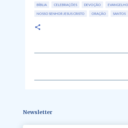
BÍBLIA
CELEBRAÇÕES
DEVOÇÃO
EVANGELH
NOSSO SENHOR JESUS CRISTO
ORAÇÃO
SANTOS
C
o
m
e
n
t
á
Newsletter
r
i