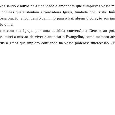
 vos saúdo e louvo pela fidelidade e amor com que cumpristes vossa m
colunas que sustentam a verdadeira Igreja, fundada por Cristo. Inú
vossa oração, encontram o caminho para o Pai, abrem o coração aos ir
odo o mal.
o e com sua Igreja, por uma decidida conversão a Deus e ao pró
assumirei a missão de viver e anunciar o Evangelho, como membro at
us a graça que imploro confiando na vossa poderosa intercessão. (F