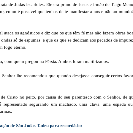
ata de Judas Iscariotes. Ele era primo de Jesus e irmão de Tiago Meno
or, como é possível que tenhas de te manifestar a nós e não ao mundo
al ataca os agnósticos e diz que os que têm fé mas não fazem obras bo
 ondas só de espumas, e que os que se dedicam aos pecados de impure
um fogo eterno.
ão, com quem pregou na Pérsia. Ambos foram martirizados.
 Senhor lhe recomendou que quando desejasse conseguir certos favor
e Cristo no peito, por causa do seu parentesco com o Senhor, de q
 é representado segurando um machado, uma clava, uma espada o
 armas.
ração de São Judas Tadeu para recordá-lo: