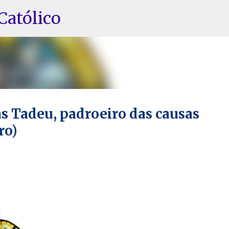
Pular para o conteúdo principal
Católico
as Tadeu, padroeiro das causas
ro)