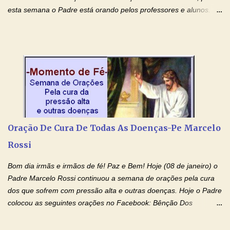
esta semana o Padre está orando pelos professores e alunos.
Você que está em semana de provas, que está estudando para
concursos, vestibulares, para o Enem; além de estudar, se
prepare também orando para permancer tranquilo, pronto
intelectualmente e espiritualmente para o dia da prova. Confie no
amor Ágape de Jesus e no amor materno de Nossa Senhora.
Fique com a paz de Jesus e o amor de Maria! Adriana-Devoção e
Fé Oração do Estudante I Senhor, eu sou estudante, e por sinal,
inteligente. Prova isto é o fato de eu estar aqui, conversando com
o Senhor. Obrigado pelo dom da inteligência e pela possibilidade
Oração De Cura De Todas As Doenças-Pe Marcelo
de estudar. Mas, como o Senhor sabe, a vida de estudante nem
Rossi
sempre é fácil. A rotina cansa e o aprender exige uma série de
renúncias: o meu cinema, o meu jogo pr...
Bom dia irmãs e irmãos de fé! Paz e Bem! Hoje (08 de janeiro) o
Padre Marcelo Rossi continuou a semana de orações pela cura
dos que sofrem com pressão alta e outras doenças. Hoje o Padre
colocou as seguintes orações no Facebook: Bênção Dos
Enfermos , Oração De Cura De Todas As Doenças e Oração À
Nossa Senhora Da Saúde II . Que Deus abençoe vocês. Fiquem