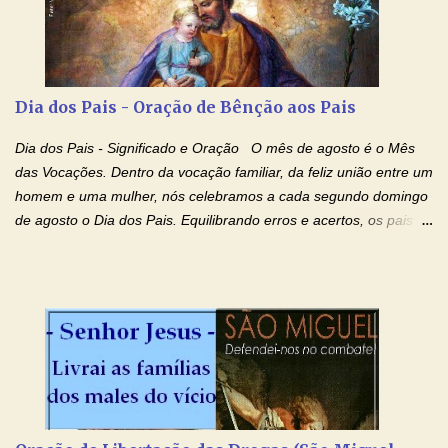
Dia dos Pais - Oração de Bênção aos Pais
Dia dos Pais - Significado e Oração O mês de agosto é o Mês
das Vocações. Dentro da vocação familiar, da feliz união entre um
homem e uma mulher, nós celebramos a cada segundo domingo
de agosto o Dia dos Pais. Equilibrando erros e acertos, os pais
têm um papel importante na formação do caráter e no decorrer
da vida dos filhos. Os pais acompanham seu crescimento, seu
desenvolvimento intelectual e se esforçam para dar aos filhos,
conforto, boa alimentação, educação de qualidade. E, em geral,
procuram orientá-los para que enfrentem o mundo, com suas
alegrias, com seus dissabores. Acompanham-nos em suas
vitórias, em seus fracassos, em suas lutas. É claro que há
exceções, mas essas exceções só confirmam uma regra porque
pais que não se preocupam com seus filhos não estão no seu