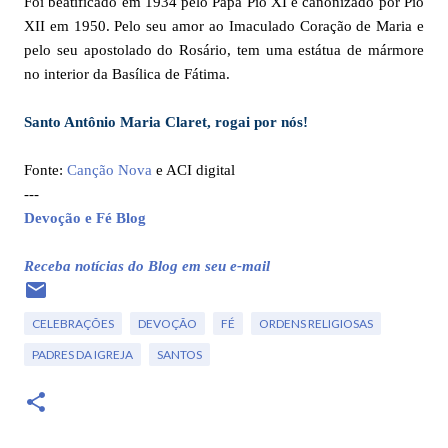
Foi beatificado em 1934 pelo Papa Pio XI e canonizado por Pio
XII em 1950. Pelo seu amor ao Imaculado Coração de Maria e
pelo seu apostolado do Rosário, tem uma estátua de mármore
no interior da Basílica de Fátima.
Santo Antônio Maria Claret, rogai por nós!
Fonte:
Canção Nova
e ACI digital
---
Devoção e Fé Blog
Receba notícias do Blog em seu e-mail
CELEBRAÇÕES
DEVOÇÃO
FÉ
ORDENS RELIGIOSAS
PADRES DA IGREJA
SANTOS