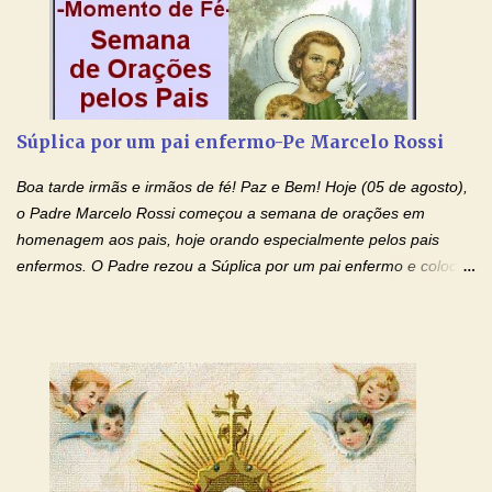
e invocar-vos como nosso patrono, para maior glória de Deus e o
bem de nossas almas. São Charbel! Rogai por Nós e por todos
aqueles que invocam o vosso nome e auxílio. Amén. Oração 2 Ó
Deus, admirável em Vossos Santos, Vós que inspirastes a São
Charbel seguir o caminho da perfeição, lhe concedestes a graça
Súplica por um pai enfermo-Pe Marcelo Rossi
e a força para fazer triunfar, na sua vida, o heroísmo das virtudes
monásticas: a obediência, a castidade e a voluntária pobreza, e
Boa tarde irmãs e irmãos de fé! Paz e Bem! Hoje (05 de agosto),
manifestastes o poder de sua intercessão por numerosos
o Padre Marcelo Rossi começou a semana de orações em
milagres e gra...
homenagem aos pais, hoje orando especialmente pelos pais
enfermos. O Padre rezou a Súplica por um pai enfermo e colocou
no Facebook a mesma oração em formato de papiro e cin co
maravilhosos cartões que coloquei aqui para vocês. Tenha uma
iluminada semana no Amor Ágape de Jesus e no Amor Materno
de Nossa Senhora. Adriana dos Anjos-Devoção e Fé Mensagem
do Padre Marcelo Rossi por E-mail e Facebook: Como foi
anunciado ontem, entramos em uma semana de homenagens
aos nossos pais. Hoje nossas orações serão focadas nos pais
que não se encontram bem de saúde, OS PAIS ENFERMOS!