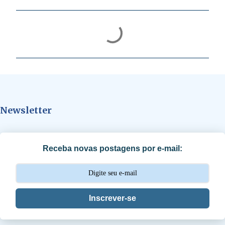
C
o
m
e
n
t
Newsletter
á
r
i
Receba novas postagens por e-mail:
o
s
Inscrever-se