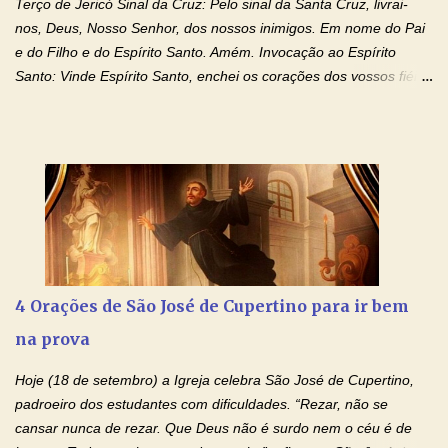
Terço de Jericó Sinal da Cruz: Pelo sinal da Santa Cruz, livrai-
drogas, c...
nos, Deus, Nosso Senhor, dos nossos inimigos. Em nome do Pai
e do Filho e do Espírito Santo. Amém. Invocação ao Espírito
Santo: Vinde Espírito Santo, enchei os corações dos vossos fiéis
e acendei neles o fogo do vosso amor. Enviai o vosso Espírito e
tudo será criado. E renovareis a face da terra. Oremos: Ó Deus,
que instruístes os corações dos vossos fiéis com a luz do Espírito
Santo, fazei que apreciemos retamente todas as coisas segundo
o mesmo Espírito e gozemos sempre da sua consolação. Por
Cristo, Senhor Nosso. Amém. Creio: Creio em Deus Pai Todo-
Poderoso, Criador do céu e da terra; e em Jesus Cristo, seu
único Filho, nosso Senhor; que foi concebido pelo poder do Espí­
rito Santo; nasceu da Virgem Maria, padeceu sob Pôncio Pilatos,
4 Orações de São José de Cupertino para ir bem
foi crucificado, morto e sepultado. Desceu à mansão dos mortos;
na prova
ressuscitou ao terceiro dia; subiu aos céus, está sentado à direita
de Deus Pai todo-poderoso, donde há de vir a julgar os v...
Hoje (18 de setembro) a Igreja celebra São José de Cupertino,
padroeiro dos estudantes com dificuldades. “Rezar, não se
cansar nunca de rezar. Que Deus não é surdo nem o céu é de