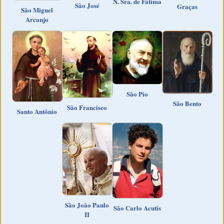
N. Sra. de Fátima
São José
Graças
São Miguel
Arcanjo
São Pio
São Bento
São Francisco
Santo Antônio
São João Paulo
São Carlo Acutis
II