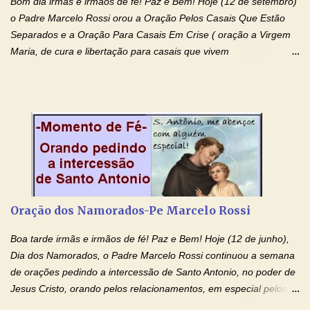
Bom dia irmãs e irmãos de fé! Paz e Bem! Hoje (12 de setembro)
o Padre Marcelo Rossi orou a Oração Pelos Casais Que Estão
Separados e a Oração Para Casais Em Crise ( oração a Virgem
Maria, de cura e libertação para casais que vivem
relacionamentos conturbados, não conseguem firmar namoro,
noivado e tem dificuldade em encontrar o seu marido, a sua
esposa) . O padre continua com a semana especial de orações
no programa de rádio Momento de Fé, pela cura dos
relacionamentos. Seu relacionamento está doente? Você está
sofrendo? Então ouça o Momento de Fé e entre nesta corrente
de orações abençoadas, d eixe o Amor Ágape de Jesus curar e
restaurar você e seu relacionamento. Adriana-Devoção e Fé
Oração Pelos Casais Que Estão Separados Casais que estão
Oração dos Namorados-Pe Marcelo Rossi
separados, devido ao envolvimento de outras pessoas no
relacionamento e que minaram, espiritualmente, a relação do
Boa tarde irmãs e irmãos de fé! Paz e Bem! Hoje (12 de junho),
casal. Vamos orar (coloque o seu esposo ou esposa diante de
Dia dos Namorados, o Padre Marcelo Rossi continuou a semana
Deus). "Senhor Jesus, restaura os laços ...
de orações pedindo a intercessão de Santo Antonio, no poder de
Jesus Cristo, orando pelos relacionamentos, em especial pelos
namorados . O Padre rezou a Oração dos Namorados e colocou