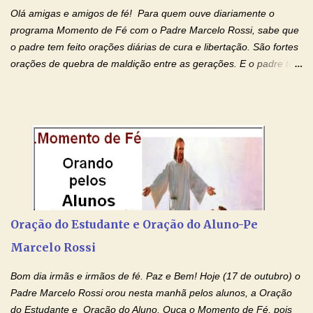
Olá amigas e amigos de fé! Para quem ouve diariamente o
programa Momento de Fé com o Padre Marcelo Rossi, sabe que
o padre tem feito orações diárias de cura e libertação. São fortes
orações de quebra de maldição entre as gerações. E o padre tem
deixado as orações no facebook dele, mas como sei que muitas
pessoas não tem facebook, então resolvi copiar as orações e
colocar aqui no Blog. Espero que ajude quem estava procurando
por estas valiosas orações. Tenham um lindo fim de semana na
paz de Jesus Cristo e no amor de Maria Santíssima. Adriana-
Devoção e Fé Clique para acessar: Facebook Padre Marcelo
Rossi Site Padre Marcelo Rossi (para ouvir o Momento de Fé)
Tocai, Cura! E Restaura! "Jesus, no poder de Seu Nome, peço
agora que as águas do meu batismo fluam para trás através das
Oração do Estudante e Oração do Aluno-Pe
gerações, através de todas as raízes da minha árvore
Marcelo Rossi
genealógica. Que o Sangue de Jesus, purificador e vivificante,
flua através de todas as gerações: primeira...
Bom dia irmãs e irmãos de fé. Paz e Bem! Hoje (17 de outubro) o
Padre Marcelo Rossi orou nesta manhã pelos alunos, a Oração
do Estudante e Oração do Aluno. Ouça o Momento de Fé, pois