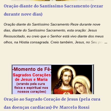
Amados, durante toda esta semana vamos orar pelos nossos
Oração diante do Santíssimo Sacramento (rezar
pais. Vamos dedicar um dia para os pais mais idosos, pais que
durante nove dias)
estão doentes, pais que estão longe dos filhos, pais que já são
falecidos, pais que tem problemas com vícios, enfim, vamos orar
Oração diante do Santíssimo Sacramento Reze durante nove
para todos os pais. Hoje vamos d...
dias, diante do Santíssimo Sacramento, esta oração: Jesus
Ressuscitado, eu creio que o Senhor está vivo diante dos meus
olhos, na Hóstia consagrada. Creio também, Jesus, no Seu poder
contra toda espécie de mal, porque o Senhor venceu, pela sua
Morte e Ressurreição, o pecado e a morte. Seu preciosíssimo
Sangue derramado cruz estpa presente na Hóstia Santa. Eu
creio, Jesus, e clamo que este Sangue seja agora derramado
sobre mim e sobre todos os meus familiares. Eu peço, Senhor
Jesus, que, pelo poder libertador e salvítico deste Sangue,
possamos nos livrar de toda opressão diabólica que possa estar
prejudicando a nossa família. Peço também que atenda, em
especial, este pedido que agora faço na Sua presença:
Oração ao Sagrado Coração de Jesus (pela cura
(apresente aqui o seu pedido...) Eu, desde já, agradeço de
das doenças cardíacas)-Pe Marcelo Rossi
coração, confiante que o Senhor me atenderá. Eu louvo o Pai por