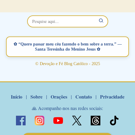
no Facebook a mesma oração em formato de papiro e cin co
maravilhosos cartões que coloquei aqui para vocês. Não perca
esta abençoada semana no Momento de Fé do Padre Marcelo,
vamos juntos formar esta forte corrente de orações. Você que
está sonhando em encontrar um companheiro(a), um amor
verdadeiro, ou que está com problemas no relacionamento
✿ “Quero passar meu céu fazendo o bem sobre a terra.” —
amoroso, creia na poderosa intercessão deste santo amigo:
Santa Teresinha do Menino Jesus ✿
Santo Antonio! Tenha fé, não desista, pois ele intercede por nós
junto a Jesus! Fique no Amor Ágape de Jesus e no Amor Materno
© Devoção e Fé Blog Católico - 2025
de Nossa Senhora. Adriana-Devoção e Fé Mensagem do Padre
Marcelo Rossi por E-mail: Amados!! Nesta quarta feira, orando
com o pod...
Início
Sobre
Orações
Contato
Privacidade
|
|
|
|
🙏 Acompanhe-nos nas redes sociais: