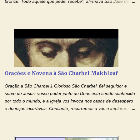
bronze. Todo aquele que pede, recebe”, afirmava São José de
Cupertino, o franciscano que não era bom nos estudos, mas que
se tornou padroeiro dos estudantes. [a] 1 - Oração São José de
Cupertino Querido São José de Cupertino, purifica o meu
coração, transforma-o e o faz semelhante ao teu. Infunde em
mim o teu fervor, a tua sabedoria e a tua fé. Mostra tua bondade,
ajudando-me e eu me esforçarei para imitar tuas virtudes.
Glória… Amável protetor meu, o estudo geralmente é difícil, duro
e entediante para mim. Tu podes deixar tudo isso mais fácil e
agradável. Espera somente meu chamado. Eu te prometo um
Orações e Novena à São Charbel Makhlouf
esforço maior em meus estudos e uma vida mais digna de tua
santidade. Glória… Deus, que quiseste atrair tudo a teu unigênito
Oração a São Charbel 1 Glorioso São Charbel, fiel seguidor e
Filho, que foi crucificado, permite que, pelos méritos e exemplos
servo de Jesus, vosso poder junto de Deus está sendo conhecido
de te...
por todo o mundo, e a Igreja vos invoca nos casos de desespero
e doenças incuráveis. Confiante, recorremos a vós e imploramos
o vosso auxílio no transe difícil em que nos encontramos.
Concedei-nos a graça, juntamente com todas as que
necessitamos, dando-nos saúde para o corpo e para a alma.
Queremos sempre lembrar-nos deste favor, da vossa intercessão