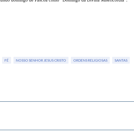
segundo domingo de Páscoa como “Domingo da Divina Misericórdia”.
FÉ
NOSSO SENHOR JESUS CRISTO
ORDENS RELIGIOSAS
SANTAS