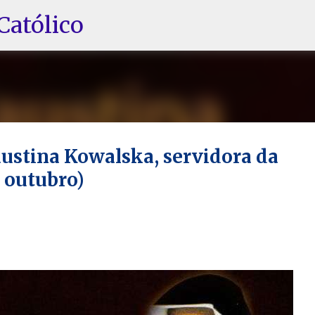
Pular para o conteúdo principal
Católico
austina Kowalska, servidora da
e outubro)