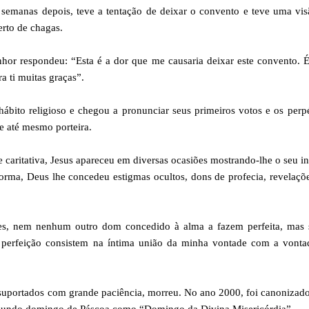
semanas depois, teve a tentação de deixar o convento e teve uma vi
erto de chagas.
nhor respondeu: “Esta é a dor que me causaria deixar este convento. 
a ti muitas graças”.
hábito religioso e chegou a pronunciar seus primeiros votos e os perp
 e até mesmo porteira.
 caritativa, Jesus apareceu em diversas ocasiões mostrando-lhe o seu in
ma, Deus lhe concedeu estigmas ocultos, dons de profecia, revelaçõ
es, nem nenhum outro dom concedido à alma a fazem perfeita, mas 
 perfeição consistem na íntima união da minha vontade com a vonta
suportados com grande paciência, morreu. No ano 2000, foi canonizad