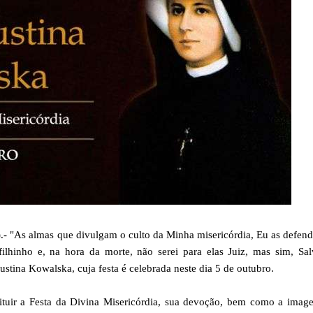
"As almas que divulgam o culto da Minha misericórdia, Eu as defend
lhinho e, na hora da morte, não serei para elas Juiz, mas sim, Sal
ustina Kowalska, cuja festa é celebrada neste dia 5 de outubro.
stituir a Festa da Divina Misericórdia, sua devoção, bem como a ima