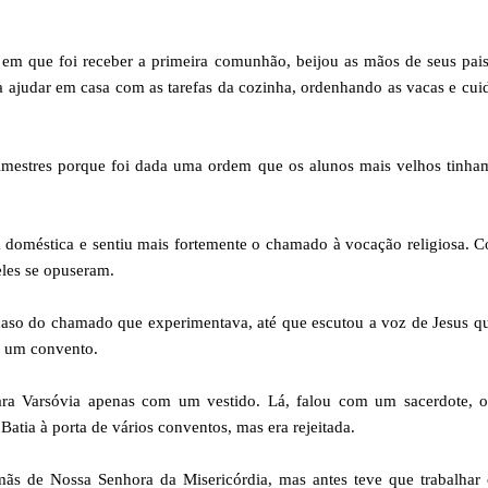
em que foi receber a primeira comunhão, beijou as mãos de seus pai
a ajudar em casa com as tarefas da cozinha, ordenhando as vacas e cu
rimestres porque foi dada uma ordem que os alunos mais velhos tinh
doméstica e sentiu mais fortemente o chamado à vocação religiosa. C
eles se opuseram.
 caso do chamado que experimentava, até que escutou a voz de Jesus q
em um convento.
para Varsóvia apenas com um vestido. Lá, falou com um sacerdote, o
tia à porta de vários conventos, mas era rejeitada.
ãs de Nossa Senhora da Misericórdia, mas antes teve que trabalhar