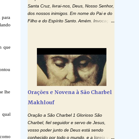
Santa Cruz, livrai-nos, Deus, Nosso Senhor,
dos nossos inimigos. Em nome do Pai e do
s para
Filho e do Espírito Santo. Amém. Invocação
idando
ao Espírito Santo: Vinde Espírito Santo,
enchei os corações dos vossos fiéis e
acendei neles o fogo do vosso amor. Enviai
am que
o vosso Espírito e tudo será criado. E
renovareis a face da terra. Oremos: Ó
Deus, que instruístes os corações dos
ontou
vossos fiéis com a luz do Espírito Santo,
fazei que apreciemos retamente todas as
coisas segundo o mesmo Espírito e
Orações e Novena à São Charbel
ue lhe
gozemos sempre da sua consolação. Por
Makhlouf
Cristo, Senhor Nosso. Amém. Creio: Creio
em Deus Pai Todo-Poderoso, Criador do
 qual
Oração a São Charbel 1 Glorioso São
céu e da terra; e em Jesus Cristo, seu único
Charbel, fiel seguidor e servo de Jesus,
Filho, nosso Senhor; que foi concebido pelo
vosso poder junto de Deus está sendo
poder do Espí­rito Santo; nasceu da Virgem
 como
conhecido por todo o mundo, e a Igreja vos