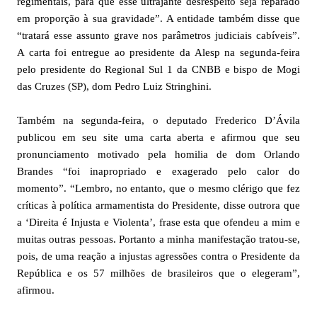
regimentais, para que esse ultrajante desrespeito seja reparado
em proporção à sua gravidade”. A entidade também disse que
“tratará esse assunto grave nos parâmetros judiciais cabíveis”.
A carta foi entregue ao presidente da Alesp na segunda-feira
pelo presidente do Regional Sul 1 da CNBB e bispo de Mogi
das Cruzes (SP), dom Pedro Luiz Stringhini.
Também na segunda-feira, o deputado Frederico D’Ávila
publicou em seu site uma carta aberta e afirmou que seu
pronunciamento motivado pela homilia de dom Orlando
Brandes “foi inapropriado e exagerado pelo calor do
momento”. “Lembro, no entanto, que o mesmo clérigo que fez
críticas à política armamentista do Presidente, disse outrora que
a ‘Direita é Injusta e Violenta’, frase esta que ofendeu a mim e
muitas outras pessoas. Portanto a minha manifestação tratou-se,
pois, de uma reação a injustas agressões contra o Presidente da
República e os 57 milhões de brasileiros que o elegeram”,
afirmou.