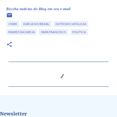
Receba notícias do Blog em seu e-mail
CNBB
IGREJA NO BRASIL
NOTÍCIAS CATÓLICAS
PADRES DA IGREJA
PAPA FRANCISCO
POLÍTICA
C
o
m
e
n
t
Newsletter
á