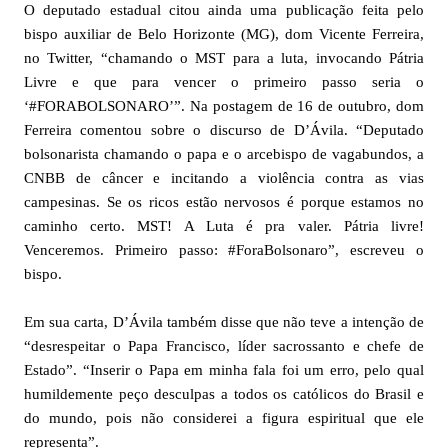
O deputado estadual citou ainda uma publicação feita pelo
bispo auxiliar de Belo Horizonte (MG), dom Vicente Ferreira,
no Twitter, “chamando o MST para a luta, invocando Pátria
Livre e que para vencer o primeiro passo seria o
‘#FORABOLSONARO’”. Na postagem de 16 de outubro, dom
Ferreira comentou sobre o discurso de D’Ávila. “Deputado
bolsonarista chamando o papa e o arcebispo de vagabundos, a
CNBB de câncer e incitando a violência contra as vias
campesinas. Se os ricos estão nervosos é porque estamos no
caminho certo. MST! A Luta é pra valer. Pátria livre!
Venceremos. Primeiro passo: #ForaBolsonaro”, escreveu o
bispo.
Em sua carta, D’Ávila também disse que não teve a intenção de
“desrespeitar o Papa Francisco, líder sacrossanto e chefe de
Estado”. “Inserir o Papa em minha fala foi um erro, pelo qual
humildemente peço desculpas a todos os católicos do Brasil e
do mundo, pois não considerei a figura espiritual que ele
representa”.