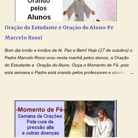
Devoção e Fé Clique para acessar: Facebook Padre Marcelo
Rossi Site Padre Marcelo Rossi (para ouvir o Momento de Fé)
Tocai, Cura! E Restaura! "Jesus, no poder de Seu Nome, peço
agora que as águas do meu batismo fluam para trás através das
Oração do Estudante e Oração do Aluno-Pe
gerações, através de todas as raízes da minha árvore
Marcelo Rossi
genealógica. Que o Sangue de Jesus, purificador e vivificante,
flua através de todas as gerações: primeira...
Bom dia irmãs e irmãos de fé. Paz e Bem! Hoje (17 de outubro) o
Padre Marcelo Rossi orou nesta manhã pelos alunos, a Oração
do Estudante e Oração do Aluno. Ouça o Momento de Fé, pois
esta semana o Padre está orando pelos professores e alunos.
Você que está em semana de provas, que está estudando para
concursos, vestibulares, para o Enem; além de estudar, se
prepare também orando para permancer tranquilo, pronto
intelectualmente e espiritualmente para o dia da prova. Confie no
amor Ágape de Jesus e no amor materno de Nossa Senhora.
Fique com a paz de Jesus e o amor de Maria! Adriana-Devoção e
Fé Oração do Estudante I Senhor, eu sou estudante, e por sinal,
inteligente. Prova isto é o fato de eu estar aqui, conversando com