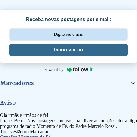
r
i
Receba novas postagens por e-mail:
o
s
Inscrever-se
Powered by
Marcadores
Aviso
Olá irmãs e irmãos de fé!
Paz e Bem! Nas postagens antigas, há diversas orações do antigo
programa de rádio Momento de Fé, do Padre Marcelo Rossi.
Todas estão no Marcador: