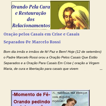
Senhor Jesus Cristo, vosso Filho, na unidade do Espírito Santo.
Amém. Novena a Nhá Chica (Oração para obter os favores
celestiais através da intercessão da Serva de Deus Nhá Chica)
(Rezar durante nove dias seguidos ou intercalados) Nhá Chica,
recorro a vós como intercessora entre a Bondade Divina e as
necessidades humanas. Peço-vos, como favor espiritual, que
Oração pelos Casais em Crise e Casais
entregueis nas mãos do Santíssimo o meu pedido urgente (Fazer
Separados-Pe Marcelo Rossi
o pedido). Acolhei, Nhá Chica, no vosso coração bondoso as
minhas necessidades e amparai-me nesta oração (Fazer o ...
Bom dia irmãs e irmãos de fé! Paz e Bem! Hoje (12 de setembro)
o Padre Marcelo Rossi orou a Oração Pelos Casais Que Estão
Separados e a Oração Para Casais Em Crise ( oração a Virgem
Maria, de cura e libertação para casais que vivem
relacionamentos conturbados, não conseguem firmar namoro,
noivado e tem dificuldade em encontrar o seu marido, a sua
esposa) . O padre continua com a semana especial de orações
no programa de rádio Momento de Fé, pela cura dos
relacionamentos. Seu relacionamento está doente? Você está
sofrendo? Então ouça o Momento de Fé e entre nesta corrente