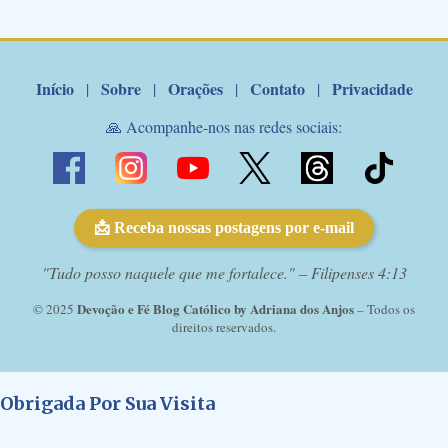
de Nossa Senhora. Adriana-Devoção e Fé Mensagem do Padre
Marcelo Rossi por E-mail: Amados!! Nesta quarta feira, orando
com o pod...
Início
Sobre
Orações
Contato
Privacidade
|
|
|
|
🙏 Acompanhe-nos nas redes sociais:
📩 Receba nossas postagens por e-mail
"Tudo posso naquele que me fortalece." – Filipenses 4:13
Devoção e Fé Blog Católico by Adriana dos Anjos
© 2025
– Todos os
direitos reservados.
Obrigada Por Sua Visita