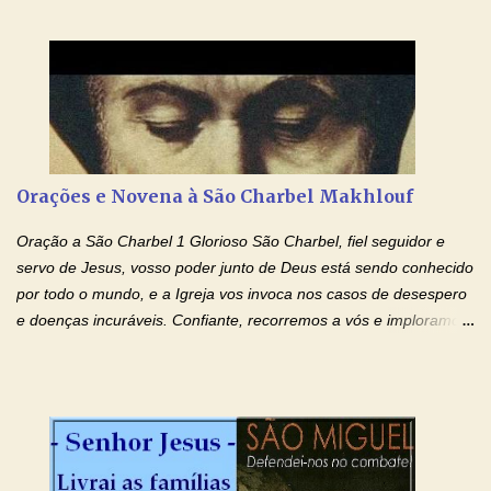
Cupertino Querido São José de Cupertino, purifica o meu
coração, transforma-o e o faz semelhante ao teu. Infunde em
mim o teu fervor, a tua sabedoria e a tua fé. Mostra tua bondade,
ajudando-me e eu me esforçarei para imitar tuas virtudes.
Glória… Amável protetor meu, o estudo geralmente é difícil, duro
e entediante para mim. Tu podes deixar tudo isso mais fácil e
agradável. Espera somente meu chamado. Eu te prometo um
Orações e Novena à São Charbel Makhlouf
esforço maior em meus estudos e uma vida mais digna de tua
santidade. Glória… Deus, que quiseste atrair tudo a teu unigênito
Oração a São Charbel 1 Glorioso São Charbel, fiel seguidor e
Filho, que foi crucificado, permite que, pelos méritos e exemplos
servo de Jesus, vosso poder junto de Deus está sendo conhecido
de te...
por todo o mundo, e a Igreja vos invoca nos casos de desespero
e doenças incuráveis. Confiante, recorremos a vós e imploramos
o vosso auxílio no transe difícil em que nos encontramos.
Concedei-nos a graça, juntamente com todas as que
necessitamos, dando-nos saúde para o corpo e para a alma.
Queremos sempre lembrar-nos deste favor, da vossa intercessão
e invocar-vos como nosso patrono, para maior glória de Deus e o
bem de nossas almas. São Charbel! Rogai por Nós e por todos