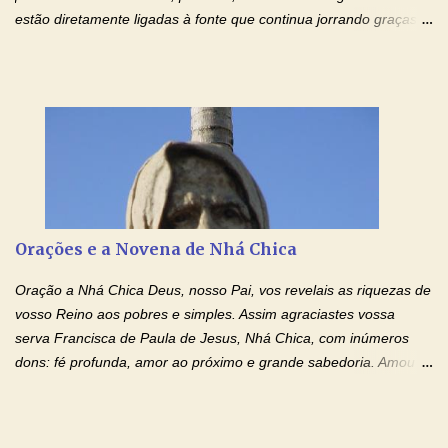
estão diretamente ligadas à fonte que continua jorrando graças
sobre graças. Oração para Pedir o Poder das Mãos
Ensanguentadas de Jesus (cura física e espiritual) "Cura-me,
Senhor Jesus! Jesus, coloca Tuas Mãos benditas,
ensanguentadas, chagadas e abertas, sobre mim, neste
momento. Sinto-me completamente sem forças para prosseguir,
carregando as minhas cruzes. Preciso que a força e o poder de
Tuas Mãos, que suportaram a mais profunda dor ao serem
pregadas na Cruz, reergam-me e curem-me agora. Jesus, não
peço somente por mim, mas também por todos aqueles que mais
Orações e a Novena de Nhá Chica
amo. Nós precisamos desesperadamente de cura física e
espiritual, através do toque consolador de tuas Mãos
Oração a Nhá Chica Deus, nosso Pai, vos revelais as riquezas de
ensanguentadas e infinitamente poderosas. Eu reconheço,
vosso Reino aos pobres e simples. Assim agraciastes vossa
apesar de toda a minha limitação e da infinidade dos meus ...
serva Francisca de Paula de Jesus, Nhá Chica, com inúmeros
dons: fé profunda, amor ao próximo e grande sabedoria. Amou a
Igreja e manteve uma terna devoção à Imaculada Conceição. Por
sua intercessão, concedei-nos a graça de que precisamos….. E
dai-nos a alegria de vê-la elevada à honra dos altares. Por nosso