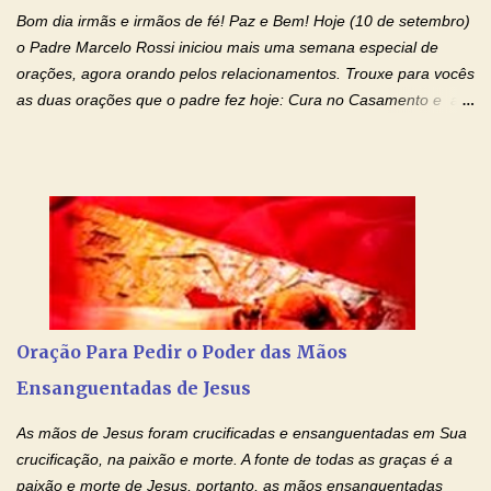
família, deixem de existir. Na Tua graça, Senhor, cortamos todos
Bom dia irmãs e irmãos de fé! Paz e Bem! Hoje (10 de setembro)
os laços...
o Padre Marcelo Rossi iniciou mais uma semana especial de
orações, agora orando pelos relacionamentos. Trouxe para vocês
as duas orações que o padre fez hoje: Cura no Casamento e a
Oração Pela Reconciliação Dos Cônjuges . Se você está
sofrendo em seu relacionamento amoroso, faça alguma coisa por
ele antes de desistir: Ore! Entre nesta corrente diária de orações
com o Momento de Fé. Que Deus abençoe e que todo
relacionamento seja fortalecido e curado no amor Ágape de
Jesus. Adriana-Devoção e Fé Mensagem do Padre Marcelo Rossi
em seu Facebook: Amados, iniciamos uma semana para orar
pelos relacionamentos. Diz a Bíblia sagrada: "O amor é paciente,
o amor é prestativo; não é invejoso, não se ostenta, não se incha
Oração Para Pedir o Poder das Mãos
de orgulho. Nada faz de inconveniente, não procura o seu próprio
Ensanguentadas de Jesus
interesse, não se irrita, não guarda rancor. Não se alegra com a
injustiça, mas regozija-se com a verdade. T...
As mãos de Jesus foram crucificadas e ensanguentadas em Sua
crucificação, na paixão e morte. A fonte de todas as graças é a
paixão e morte de Jesus, portanto, as mãos ensanguentadas