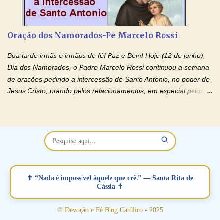
de orações abençoadas, d eixe o Amor Ágape de Jesus curar e
restaurar você e seu relacionamento. Adriana-Devoção e Fé
Oração Pelos Casais Que Estão Separados Casais que estão
Oração dos Namorados-Pe Marcelo Rossi
separados, devido ao envolvimento de outras pessoas no
relacionamento e que minaram, espiritualmente, a relação do
Boa tarde irmãs e irmãos de fé! Paz e Bem! Hoje (12 de junho),
casal. Vamos orar (coloque o seu esposo ou esposa diante de
Dia dos Namorados, o Padre Marcelo Rossi continuou a semana
Deus). "Senhor Jesus, restaura os laços ...
de orações pedindo a intercessão de Santo Antonio, no poder de
Jesus Cristo, orando pelos relacionamentos, em especial pelos
namorados . O Padre rezou a Oração dos Namorados e colocou
no Facebook a mesma oração em formato de papiro e cin co
maravilhosos cartões que coloquei aqui para vocês. Não perca
esta abençoada semana no Momento de Fé do Padre Marcelo,
vamos juntos formar esta forte corrente de orações. Você que
está sonhando em encontrar um companheiro(a), um amor
verdadeiro, ou que está com problemas no relacionamento
✝ “Nada é impossível àquele que crê.” — Santa Rita de
amoroso, creia na poderosa intercessão deste santo amigo:
Cássia ✝
Santo Antonio! Tenha fé, não desista, pois ele intercede por nós
junto a Jesus! Fique no Amor Ágape de Jesus e no Amor Materno
© Devoção e Fé Blog Católico - 2025