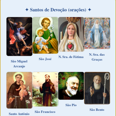
✦ Santos de Devoção (orações) ✦
N. Sra. das
N. Sra. de Fátima
São José
Graças
São Miguel
Arcanjo
São Pio
São Bento
São Francisco
Santo Antônio