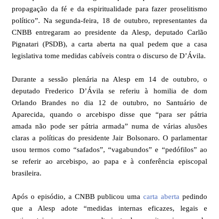
propagação da fé e da espiritualidade para fazer proselitismo
político”. Na segunda-feira, 18 de outubro, representantes da
CNBB entregaram ao presidente da Alesp, deputado Carlão
Pignatari (PSDB), a carta aberta na qual pedem que a casa
legislativa tome medidas cabíveis contra o discurso de D’Ávila.
Durante a sessão plenária na Alesp em 14 de outubro, o
deputado Frederico D’Ávila se referiu à homilia de dom
Orlando Brandes no dia 12 de outubro, no Santuário de
Aparecida, quando o arcebispo disse que “para ser pátria
amada não pode ser pátria armada” numa de várias alusões
claras a políticas do presidente Jair Bolsonaro. O parlamentar
usou termos como “safados”, “vagabundos” e “pedófilos” ao
se referir ao arcebispo, ao papa e à conferência episcopal
brasileira.
Após o episódio, a CNBB publicou uma
carta aberta
pedindo
que a Alesp adote “medidas internas eficazes, legais e