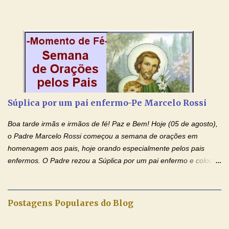
da vida dos filhos. Os pais acompanham seu crescimento, seu
desenvolvimento intelectual e se esforçam para dar aos filhos,
conforto, boa alimentação, educação de qualidade. E, em geral,
procuram orientá-los para que enfrentem o mundo, com suas
alegrias, com seus dissabores. Acompanham-nos em suas
vitórias, em seus fracassos, em suas lutas. É claro que há
exceções, mas essas exceções só confirmam uma regra porque
pais que não se preocupam com seus filhos não estão no seu
Súplica por um pai enfermo-Pe Marcelo Rossi
estado natural, normal. O mundo de hoje apresenta anomalias
absurdas. Temos notícia de pais que torturam seus filhos, que os
Boa tarde irmãs e irmãos de fé! Paz e Bem! Hoje (05 de agosto),
desrespeitam, que espancam ou matam a mãe na presença dos
o Padre Marcelo Rossi começou a semana de orações em
filhos. Mas isso não é o c...
homenagem aos pais, hoje orando especialmente pelos pais
enfermos. O Padre rezou a Súplica por um pai enfermo e colocou
no Facebook a mesma oração em formato de papiro e cin co
maravilhosos cartões que coloquei aqui para vocês. Tenha uma
iluminada semana no Amor Ágape de Jesus e no Amor Materno
Postagens Populares do Blog
de Nossa Senhora. Adriana dos Anjos-Devoção e Fé Mensagem
do Padre Marcelo Rossi por E-mail e Facebook: Como foi