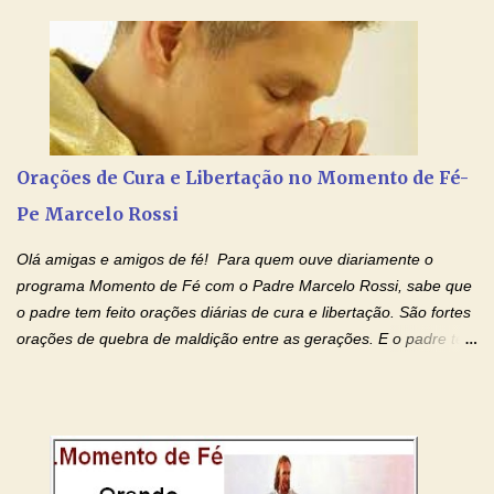
anunciado ontem, entramos em uma semana de homenagens
aos nossos pais. Hoje nossas orações serão focadas nos pais
que não se encontram bem de saúde, OS PAIS ENFERMOS!
Amados, durante toda esta semana vamos orar pelos nossos
pais. Vamos dedicar um dia para os pais mais idosos, pais que
estão doentes, pais que estão longe dos filhos, pais que já são
falecidos, pais que tem problemas com vícios, enfim, vamos orar
Orações de Cura e Libertação no Momento de Fé-
para todos os pais. Hoje vamos d...
Pe Marcelo Rossi
Olá amigas e amigos de fé! Para quem ouve diariamente o
programa Momento de Fé com o Padre Marcelo Rossi, sabe que
o padre tem feito orações diárias de cura e libertação. São fortes
orações de quebra de maldição entre as gerações. E o padre tem
deixado as orações no facebook dele, mas como sei que muitas
pessoas não tem facebook, então resolvi copiar as orações e
colocar aqui no Blog. Espero que ajude quem estava procurando
por estas valiosas orações. Tenham um lindo fim de semana na
paz de Jesus Cristo e no amor de Maria Santíssima. Adriana-