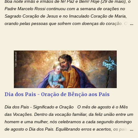
Boa noite irmãs e irmãos de fé! Paz e Bem! Hoje (29 de maio), o
agradeço de coração ao Espíri...
Padre Marcelo Rossi continuou com a semana de orações no
Sagrado Coração de Jesus e no Imaculado Coração de Maria,
orando pelas pessoas que sofrem com doenças do coração. O
Padre rezou a Oração ao Sagrado Coração de Jesus e colocou
no Facebook a mesma oração em formato de papiro e cin co
maravilhosos cartões que coloquei aqui para vocês. Não perca
esta abençoada semana de orações no programa de rádio
Momento de Fé, vamos juntos formar uma forte corrente de
orações com o Padre Marcelo. Não desista do milagre, da cura;
tenha fé, creia firmemente e ore incessantemente até que o
Kairós aconteça em sua vida. Fique no Amor Ágape de Jesus e
no Amor Materno de Nossa Senhora. Adriana-Devoção e Fé
Dia dos Pais - Oração de Bênção aos Pais
Mensagem do Padre Marcelo Rossi por E-mail: Amados!! Nesta
quarta feira, vamos orar pelas pessoas que sofrem com as
Dia dos Pais - Significado e Oração O mês de agosto é o Mês
doenças do coração, NO SAGRADO CORAÇÃO DE JESUS E NO
das Vocações. Dentro da vocação familiar, da feliz união entre um
IMACULADO CORAÇÃO DE MAR...
homem e uma mulher, nós celebramos a cada segundo domingo
de agosto o Dia dos Pais. Equilibrando erros e acertos, os pais
têm um papel importante na formação do caráter e no decorrer