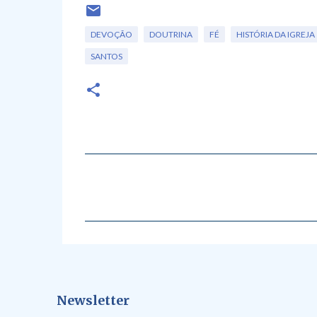
DEVOÇÃO
DOUTRINA
FÉ
HISTÓRIA DA IGREJA
SANTOS
C
o
m
e
n
t
á
Newsletter
r