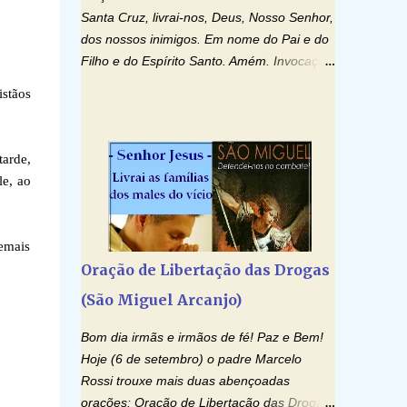
Santa Cruz, livrai-nos, Deus, Nosso Senhor,
dos nossos inimigos. Em nome do Pai e do
Filho e do Espírito Santo. Amém. Invocação
ao Espírito Santo: Vinde Espírito Santo,
istãos
enchei os corações dos vossos fiéis e
acendei neles o fogo do vosso amor. Enviai
o vosso Espírito e tudo será criado. E
tarde,
renovareis a face da terra. Oremos: Ó
le, ao
Deus, que instruístes os corações dos
vossos fiéis com a luz do Espírito Santo,
fazei que apreciemos retamente todas as
demais
coisas segundo o mesmo Espírito e
Oração de Libertação das Drogas
gozemos sempre da sua consolação. Por
(São Miguel Arcanjo)
Cristo, Senhor Nosso. Amém. Creio: Creio
em Deus Pai Todo-Poderoso, Criador do
Bom dia irmãs e irmãos de fé! Paz e Bem!
céu e da terra; e em Jesus Cristo, seu único
Hoje (6 de setembro) o padre Marcelo
Filho, nosso Senhor; que foi concebido pelo
Rossi trouxe mais duas abençoadas
poder do Espí­rito Santo; nasceu da Virgem
orações: Oração de Libertação das Drogas