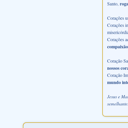
roga
Santo,
Corações u
Corações in
misericórdi
Corações a
compaixão
Coração Sac
nossos cor
Coração Im
mundo int
Jesus e Mar
semelhantes