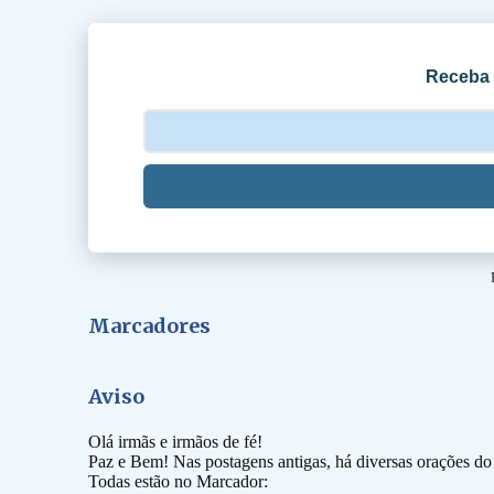
i
o
Receba 
s
Marcadores
Aviso
Olá irmãs e irmãos de fé!
Paz e Bem! Nas postagens antigas, há diversas orações d
Todas estão no Marcador: