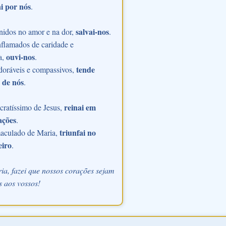
i por nós
.
salvai-nos
nidos no amor e na dor,
.
flamados de caridade e
ouvi-nos
a,
.
tende
doráveis e compassivos,
 de nós
.
reinai em
ratíssimo de Jesus,
ações
.
triunfai no
aculado de Maria,
eiro
.
ia, fazei que nossos corações sejam
 aos vossos!