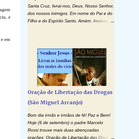
Santa Cruz, livrai-nos, Deus, Nosso Senhor,
nsagem
dos nossos inimigos. Em nome do Pai e do
ciu, e
Filho e do Espírito Santo. Amém. Invocação
ao Espírito Santo: Vinde Espírito Santo,
enchei os corações dos vossos fiéis e
e e em
acendei neles o fogo do vosso amor. Enviai
o vosso Espírito e tudo será criado. E
renovareis a face da terra. Oremos: Ó
Deus, que instruístes os corações dos
vossos fiéis com a luz do Espírito Santo,
fazei que apreciemos retamente todas as
coisas segundo o mesmo Espírito e
Oração de Libertação das Drogas
gozemos sempre da sua consolação. Por
(São Miguel Arcanjo)
Cristo, Senhor Nosso. Amém. Creio: Creio
em Deus Pai Todo-Poderoso, Criador do
Bom dia irmãs e irmãos de fé! Paz e Bem!
céu e da terra; e em Jesus Cristo, seu único
Hoje (6 de setembro) o padre Marcelo
Filho, nosso Senhor; que foi concebido pelo
Rossi trouxe mais duas abençoadas
poder do Espí­rito Santo; nasceu da Virgem
orações: Oração de Libertação das Drogas