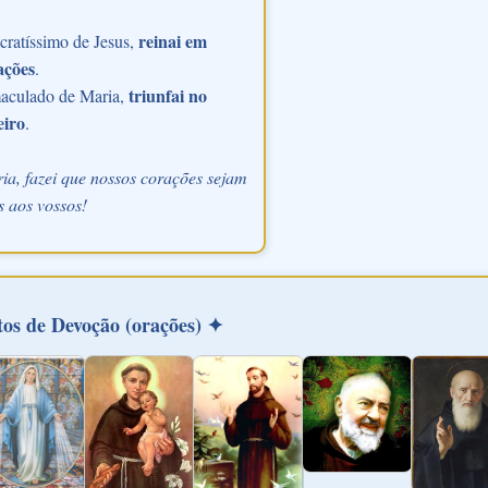
reinai em
ratíssimo de Jesus,
ações
.
triunfai no
aculado de Maria,
eiro
.
ia, fazei que nossos corações sejam
 aos vossos!
os de Devoção (orações) ✦