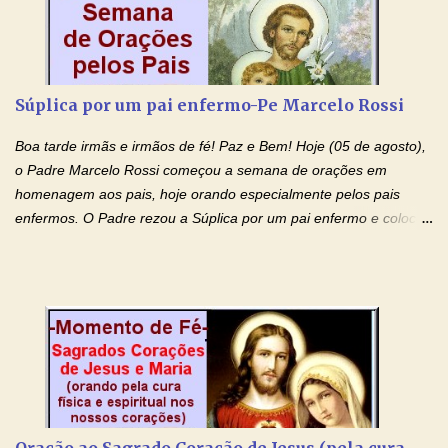
Jesus, que, pelo poder libertador e salvítico deste Sangue,
possamos nos livrar de toda opressão diabólica que possa estar
prejudicando a nossa família. Peço também que atenda, em
especial, este pedido que agora faço na Sua presença:
Súplica por um pai enfermo-Pe Marcelo Rossi
(apresente aqui o seu pedido...) Eu, desde já, agradeço de
coração, confiante que o Senhor me atenderá. Eu louvo o Pai por
Boa tarde irmãs e irmãos de fé! Paz e Bem! Hoje (05 de agosto),
ter nos dado o Senhor, Jesus, como presente de Páscoa. eu
o Padre Marcelo Rossi começou a semana de orações em
agradeço de coração ao Espíri...
homenagem aos pais, hoje orando especialmente pelos pais
enfermos. O Padre rezou a Súplica por um pai enfermo e colocou
no Facebook a mesma oração em formato de papiro e cin co
maravilhosos cartões que coloquei aqui para vocês. Tenha uma
iluminada semana no Amor Ágape de Jesus e no Amor Materno
de Nossa Senhora. Adriana dos Anjos-Devoção e Fé Mensagem
do Padre Marcelo Rossi por E-mail e Facebook: Como foi
anunciado ontem, entramos em uma semana de homenagens
aos nossos pais. Hoje nossas orações serão focadas nos pais
que não se encontram bem de saúde, OS PAIS ENFERMOS!
Amados, durante toda esta semana vamos orar pelos nossos