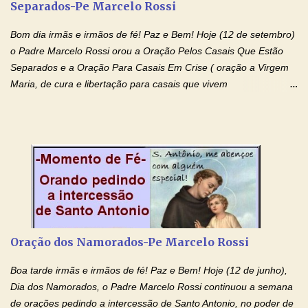
Separados-Pe Marcelo Rossi
o pedido). Acolhei, Nhá Chica, no vosso coração bondoso as
minhas necessidades e amparai-me nesta oração (Fazer o ...
Bom dia irmãs e irmãos de fé! Paz e Bem! Hoje (12 de setembro)
o Padre Marcelo Rossi orou a Oração Pelos Casais Que Estão
Separados e a Oração Para Casais Em Crise ( oração a Virgem
Maria, de cura e libertação para casais que vivem
relacionamentos conturbados, não conseguem firmar namoro,
noivado e tem dificuldade em encontrar o seu marido, a sua
esposa) . O padre continua com a semana especial de orações
no programa de rádio Momento de Fé, pela cura dos
relacionamentos. Seu relacionamento está doente? Você está
sofrendo? Então ouça o Momento de Fé e entre nesta corrente
de orações abençoadas, d eixe o Amor Ágape de Jesus curar e
restaurar você e seu relacionamento. Adriana-Devoção e Fé
Oração Pelos Casais Que Estão Separados Casais que estão
Oração dos Namorados-Pe Marcelo Rossi
separados, devido ao envolvimento de outras pessoas no
relacionamento e que minaram, espiritualmente, a relação do
Boa tarde irmãs e irmãos de fé! Paz e Bem! Hoje (12 de junho),
casal. Vamos orar (coloque o seu esposo ou esposa diante de
Dia dos Namorados, o Padre Marcelo Rossi continuou a semana
Deus). "Senhor Jesus, restaura os laços ...
de orações pedindo a intercessão de Santo Antonio, no poder de