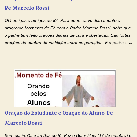
IMACULADO CORAÇÃO DE MAR...
Pe Marcelo Rossi
Olá amigas e amigos de fé! Para quem ouve diariamente o
programa Momento de Fé com o Padre Marcelo Rossi, sabe que
o padre tem feito orações diárias de cura e libertação. São fortes
orações de quebra de maldição entre as gerações. E o padre tem
deixado as orações no facebook dele, mas como sei que muitas
pessoas não tem facebook, então resolvi copiar as orações e
colocar aqui no Blog. Espero que ajude quem estava procurando
por estas valiosas orações. Tenham um lindo fim de semana na
paz de Jesus Cristo e no amor de Maria Santíssima. Adriana-
Devoção e Fé Clique para acessar: Facebook Padre Marcelo
Rossi Site Padre Marcelo Rossi (para ouvir o Momento de Fé)
Tocai, Cura! E Restaura! "Jesus, no poder de Seu Nome, peço
agora que as águas do meu batismo fluam para trás através das
Oração do Estudante e Oração do Aluno-Pe
gerações, através de todas as raízes da minha árvore
Marcelo Rossi
genealógica. Que o Sangue de Jesus, purificador e vivificante,
flua através de todas as gerações: primeira...
Bom dia irmãs e irmãos de fé. Paz e Bem! Hoje (17 de outubro) o