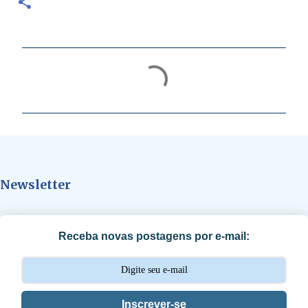
C
o
m
e
n
t
Newsletter
á
r
i
Receba novas postagens por e-mail:
o
s
Inscrever-se