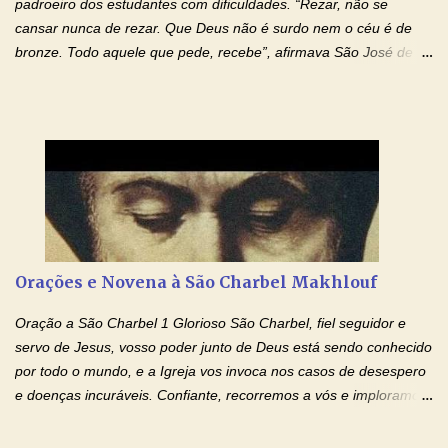
padroeiro dos estudantes com dificuldades. “Rezar, não se
cansar nunca de rezar. Que Deus não é surdo nem o céu é de
bronze. Todo aquele que pede, recebe”, afirmava São José de
Cupertino, o franciscano que não era bom nos estudos, mas que
se tornou padroeiro dos estudantes. [a] 1 - Oração São José de
Cupertino Querido São José de Cupertino, purifica o meu
coração, transforma-o e o faz semelhante ao teu. Infunde em
mim o teu fervor, a tua sabedoria e a tua fé. Mostra tua bondade,
ajudando-me e eu me esforçarei para imitar tuas virtudes.
Glória… Amável protetor meu, o estudo geralmente é difícil, duro
e entediante para mim. Tu podes deixar tudo isso mais fácil e
agradável. Espera somente meu chamado. Eu te prometo um
Orações e Novena à São Charbel Makhlouf
esforço maior em meus estudos e uma vida mais digna de tua
santidade. Glória… Deus, que quiseste atrair tudo a teu unigênito
Oração a São Charbel 1 Glorioso São Charbel, fiel seguidor e
Filho, que foi crucificado, permite que, pelos méritos e exemplos
servo de Jesus, vosso poder junto de Deus está sendo conhecido
de te...
por todo o mundo, e a Igreja vos invoca nos casos de desespero
e doenças incuráveis. Confiante, recorremos a vós e imploramos
o vosso auxílio no transe difícil em que nos encontramos.
Concedei-nos a graça, juntamente com todas as que