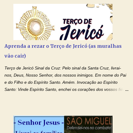
Aprenda a rezar o Terço de Jericó (as muralhas
vão cair)
Terço de Jericó Sinal da Cruz: Pelo sinal da Santa Cruz, livrai-
nos, Deus, Nosso Senhor, dos nossos inimigos. Em nome do Pai
e do Filho e do Espírito Santo. Amém. Invocação ao Espírito
Santo: Vinde Espírito Santo, enchei os corações dos vossos fiéis
e acendei neles o fogo do vosso amor. Enviai o vosso Espírito e
tudo será criado. E renovareis a face da terra. Oremos: Ó Deus,
que instruístes os corações dos vossos fiéis com a luz do Espírito
Santo, fazei que apreciemos retamente todas as coisas segundo
o mesmo Espírito e gozemos sempre da sua consolação. Por
Cristo, Senhor Nosso. Amém. Creio: Creio em Deus Pai Todo-