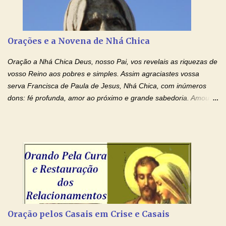
Tuas Mãos, que suportaram a mais profunda dor ao serem
pregadas na Cruz, reergam-me e curem-me agora. Jesus, não
peço somente por mim, mas também por todos aqueles que mais
Orações e a Novena de Nhá Chica
amo. Nós precisamos desesperadamente de cura física e
espiritual, através do toque consolador de tuas Mãos
Oração a Nhá Chica Deus, nosso Pai, vos revelais as riquezas de
ensanguentadas e infinitamente poderosas. Eu reconheço,
vosso Reino aos pobres e simples. Assim agraciastes vossa
apesar de toda a minha limitação e da infinidade dos meus ...
serva Francisca de Paula de Jesus, Nhá Chica, com inúmeros
dons: fé profunda, amor ao próximo e grande sabedoria. Amou a
Igreja e manteve uma terna devoção à Imaculada Conceição. Por
sua intercessão, concedei-nos a graça de que precisamos….. E
dai-nos a alegria de vê-la elevada à honra dos altares. Por nosso
Senhor Jesus Cristo, vosso Filho, na unidade do Espírito Santo.
Amém. Novena a Nhá Chica (Oração para obter os favores
celestiais através da intercessão da Serva de Deus Nhá Chica)
(Rezar durante nove dias seguidos ou intercalados) Nhá Chica,
recorro a vós como intercessora entre a Bondade Divina e as
necessidades humanas. Peço-vos, como favor espiritual, que
Oração pelos Casais em Crise e Casais
entregueis nas mãos do Santíssimo o meu pedido urgente (Fazer