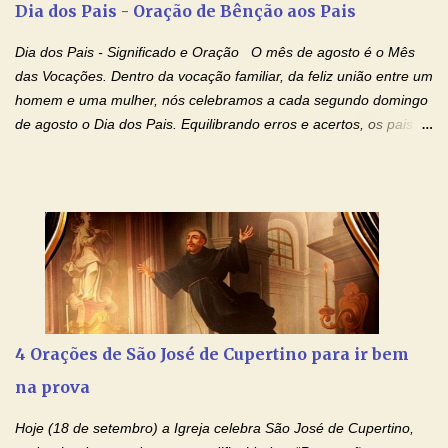
Dia dos Pais - Oração de Bênção aos Pais
se encontram encarcerados em um vício, escravos de alguma
droga. Senhor, Pai Poderoso e cheio de Misericórdia, na
Dia dos Pais - Significado e Oração O mês de agosto é o Mês
autoridade do Nome de Jesus libertai da escravidão do vício das
das Vocações. Dentro da vocação familiar, da feliz união entre um
drogas, c...
homem e uma mulher, nós celebramos a cada segundo domingo
de agosto o Dia dos Pais. Equilibrando erros e acertos, os pais
têm um papel importante na formação do caráter e no decorrer
da vida dos filhos. Os pais acompanham seu crescimento, seu
desenvolvimento intelectual e se esforçam para dar aos filhos,
conforto, boa alimentação, educação de qualidade. E, em geral,
procuram orientá-los para que enfrentem o mundo, com suas
alegrias, com seus dissabores. Acompanham-nos em suas
vitórias, em seus fracassos, em suas lutas. É claro que há
exceções, mas essas exceções só confirmam uma regra porque
pais que não se preocupam com seus filhos não estão no seu
4 Orações de São José de Cupertino para ir bem
estado natural, normal. O mundo de hoje apresenta anomalias
na prova
absurdas. Temos notícia de pais que torturam seus filhos, que os
desrespeitam, que espancam ou matam a mãe na presença dos
Hoje (18 de setembro) a Igreja celebra São José de Cupertino,
filhos. Mas isso não é o c...