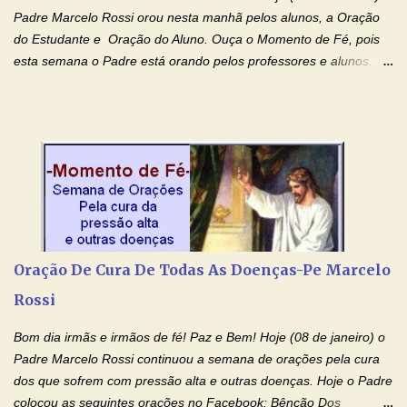
Padre Marcelo Rossi orou nesta manhã pelos alunos, a Oração
do Estudante e Oração do Aluno. Ouça o Momento de Fé, pois
esta semana o Padre está orando pelos professores e alunos.
Você que está em semana de provas, que está estudando para
concursos, vestibulares, para o Enem; além de estudar, se
prepare também orando para permancer tranquilo, pronto
intelectualmente e espiritualmente para o dia da prova. Confie no
amor Ágape de Jesus e no amor materno de Nossa Senhora.
Fique com a paz de Jesus e o amor de Maria! Adriana-Devoção e
Fé Oração do Estudante I Senhor, eu sou estudante, e por sinal,
inteligente. Prova isto é o fato de eu estar aqui, conversando com
o Senhor. Obrigado pelo dom da inteligência e pela possibilidade
Oração De Cura De Todas As Doenças-Pe Marcelo
de estudar. Mas, como o Senhor sabe, a vida de estudante nem
Rossi
sempre é fácil. A rotina cansa e o aprender exige uma série de
renúncias: o meu cinema, o meu jogo pr...
Bom dia irmãs e irmãos de fé! Paz e Bem! Hoje (08 de janeiro) o
Padre Marcelo Rossi continuou a semana de orações pela cura
dos que sofrem com pressão alta e outras doenças. Hoje o Padre
colocou as seguintes orações no Facebook: Bênção Dos