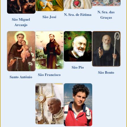
N. Sra. das
N. Sra. de Fátima
São José
Graças
São Miguel
Arcanjo
São Pio
São Bento
São Francisco
Santo Antônio