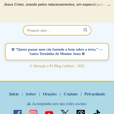
Jesus Cristo, orando pelos relacionamentos, em especial pelos
namorados . O Padre rezou a Oração dos Namorados e colocou
no Facebook a mesma oração em formato de papiro e cin co
maravilhosos cartões que coloquei aqui para vocês. Não perca
esta abençoada semana no Momento de Fé do Padre Marcelo,
vamos juntos formar esta forte corrente de orações. Você que
está sonhando em encontrar um companheiro(a), um amor
verdadeiro, ou que está com problemas no relacionamento
✿ “Quero passar meu céu fazendo o bem sobre a terra.” —
amoroso, creia na poderosa intercessão deste santo amigo:
Santa Teresinha do Menino Jesus ✿
Santo Antonio! Tenha fé, não desista, pois ele intercede por nós
junto a Jesus! Fique no Amor Ágape de Jesus e no Amor Materno
© Devoção e Fé Blog Católico - 2025
de Nossa Senhora. Adriana-Devoção e Fé Mensagem do Padre
Marcelo Rossi por E-mail: Amados!! Nesta quarta feira, orando
com o pod...
Início
Sobre
Orações
Contato
Privacidade
|
|
|
|
🙏 Acompanhe-nos nas redes sociais: