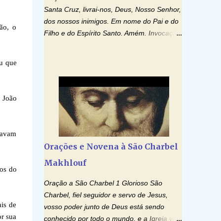
Santa Cruz, livrai-nos, Deus, Nosso Senhor,
dos nossos inimigos. Em nome do Pai e do
ão, o
Filho e do Espírito Santo. Amém. Invocação
ao Espírito Santo: Vinde Espírito Santo,
enchei os corações dos vossos fiéis e
iu que
acendei neles o fogo do vosso amor. Enviai
o vosso Espírito e tudo será criado. E
renovareis a face da terra. Oremos: Ó
o João
Deus, que instruístes os corações dos
vossos fiéis com a luz do Espírito Santo,
fazei que apreciemos retamente todas as
tavam
coisas segundo o mesmo Espírito e
Orações e Novena à São Charbel
gozemos sempre da sua consolação. Por
Makhlouf
Cristo, Senhor Nosso. Amém. Creio: Creio
cos do
em Deus Pai Todo-Poderoso, Criador do
Oração a São Charbel 1 Glorioso São
céu e da terra; e em Jesus Cristo, seu único
Charbel, fiel seguidor e servo de Jesus,
Filho, nosso Senhor; que foi concebido pelo
ais de
vosso poder junto de Deus está sendo
poder do Espí­rito Santo; nasceu da Virgem
or sua
conhecido por todo o mundo, e a Igreja vos