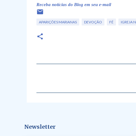
Receba notícias do Blog em seu e-mail
APARIÇÕES MARIANAS
DEVOÇÃO
FÉ
IGREJA
C
o
m
e
n
t
á
Newsletter
r