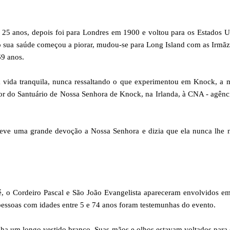
5 anos, depois foi para Londres em 1900 e voltou para os Estados U
o sua saúde começou a piorar, mudou-se para Long Island com as Irmã
9 anos.
 vida tranquila, nunca ressaltando o que experimentou em Knock, a 
or do Santuário de Nossa Senhora de Knock, na Irlanda, à CNA - agên
 teve uma grande devoção a Nossa Senhora e dizia que ela nunca lhe 
, o Cordeiro Pascal e São João Evangelista apareceram envolvidos e
 pessoas com idades entre 5 e 74 anos foram testemunhas do evento.
nha um longo vestido branco. Suas mãos e olhos estavam voltados para