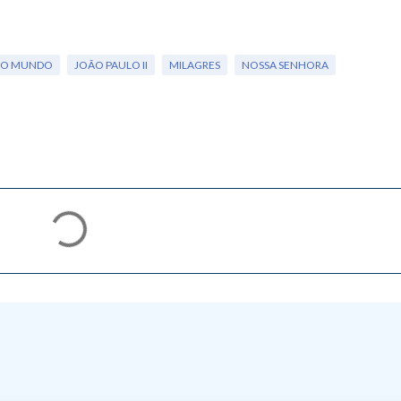
 NO MUNDO
JOÃO PAULO II
MILAGRES
NOSSA SENHORA