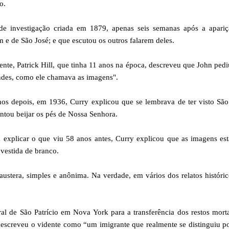
o.
e investigação criada em 1879, apenas seis semanas após a apariç
e de São José; e que escutou os outros falarem deles.
dente, Patrick Hill, que tinha 11 anos na época, descreveu que John ped
andes, como ele chamava as imagens".
nos depois, em 1936, Curry explicou que se lembrava de ter visto Sã
entou beijar os pés de Nossa Senhora.
 explicar o que viu 58 anos antes, Curry explicou que as imagens es
vestida de branco.
ustera, simples e anônima. Na verdade, em vários dos relatos históri
l de São Patrício em Nova York para a transferência dos restos mort
descreveu o vidente como “um imigrante que realmente se distinguiu p