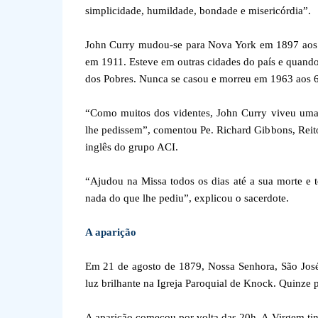
simplicidade, humildade, bondade e misericórdia”.
John Curry mudou-se para Nova York em 1897 aos 2
em 1911. Esteve em outras cidades do país e quand
dos Pobres. Nunca se casou e morreu em 1963 aos 6
“Como muitos dos videntes, John Curry viveu uma
lhe pedissem”, comentou Pe. Richard Gibbons, Reit
inglês do grupo ACI.
“Ajudou na Missa todos os dias até a sua morte e
nada do que lhe pediu”, explicou o sacerdote.
A aparição
Em 21 de agosto de 1879, Nossa Senhora, São José
luz brilhante na Igreja Paroquial de Knock. Quinze
A aparição começou por volta das 20h. A Virgem ti