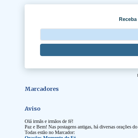
i
o
Receba 
s
Marcadores
Aviso
Olá irmãs e irmãos de fé!
Paz e Bem! Nas postagens antigas, há diversas orações d
Todas estão no Marcador:
Orações-Momento de Fé